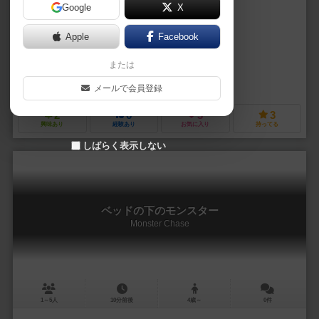
Google
X
作品説明文の編集者を募集中
Apple
Facebook
クリスチャン・ルメイ（Christian Lemay）
パスカル・ルセル（Pasca
または
ヘイコ・エラー（Heiko Eller）
ル・ミル・パテス（Le Mille-Pattes
アスモデ（Asmodee）
フェルティ（Ferti）
ハイデルベルグ・ゲー
メールで会員登録
2
6
3
3
興味あり
経験あり
お気に入り
持ってる
しばらく表示しない
ベッドの下のモンスター
Monster Chase
1～5人
10分前後
4歳～
0件