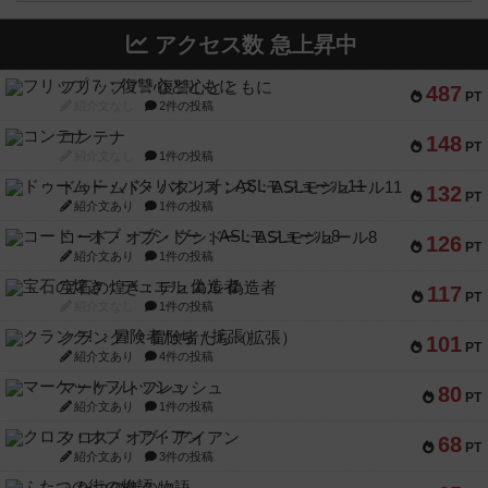
アクセス数 急上昇中
フリップ７：復讐心とともに
487
PT
紹介文なし
2件の投稿
コンテナ
148
PT
紹介文なし
1件の投稿
ドゥームド・バタリオンズ：ASLモジュール11
132
PT
紹介文あり
1件の投稿
コード・オブ・ブシドー：ASLモジュール8
126
PT
紹介文あり
1件の投稿
宝石の煌き：デュエル 偽造者
117
PT
紹介文なし
1件の投稿
クランク! ：冒険者たち（拡張）
101
PT
紹介文あり
4件の投稿
マーケットフレッシュ
80
PT
紹介文あり
1件の投稿
クロス・オブ・アイアン
68
PT
紹介文あり
3件の投稿
ふたつの街の物語