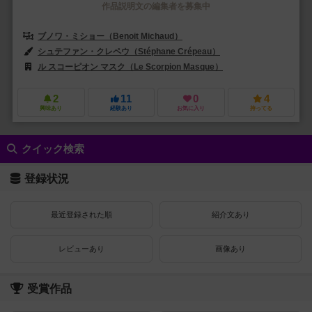
作品説明文の編集者を募集中
ブノワ・ミショー（Benoit Michaud）
シュテファン・クレペウ（Stéphane Crépeau）
ル・ミル・パテス（Le 
ル スコーピオン マスク（Le Scorpion Masque）
2
11
0
4
興味あり
経験あり
お気に入り
持ってる
クイック検索
登録状況
最近登録された順
紹介文あり
レビューあり
画像あり
受賞作品