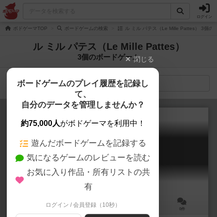
ログイン
ボドゲーマTOP
ボードゲームの検索
ル ミル パテス（Le Mille Pattes） 3
ル ミル パテス（Le Mille Pattes）
3個のボードゲーム
閉じる
ボードゲームのプレイ履歴を記録し
検索メニュー
て、
自分のデータを管理しませんか？
約75,000人
がボドゲーマを利用中！
遊んだボードゲームを記録する
パーフェクトアリバイ
気になるゲームのレビューを読む
Où étiez-vous?
お気に入り作品・所有リストの共
有
ログイン / 会員登録（10秒）
5～20人
15分前後
8歳～
0件