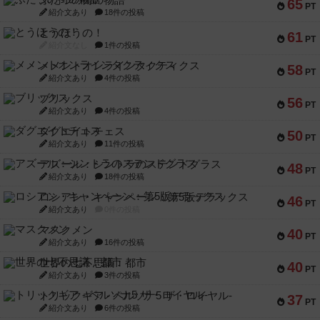
65
PT
紹介文あり
18件の投稿
とうほうの！
61
PT
紹介文なし
1件の投稿
メメントオンラインタクティクス
58
PT
紹介文あり
4件の投稿
ブリックス
56
PT
紹介文あり
4件の投稿
ダグエイトチェス
50
PT
紹介文あり
11件の投稿
アズール：シントラのステンドグラス
48
PT
紹介文あり
18件の投稿
ロシアン・キャンペーン：第5版デラックス
46
PT
紹介文あり
0件の投稿
マスクメン
40
PT
紹介文あり
16件の投稿
世界の七不思議：都市
40
PT
紹介文あり
3件の投稿
トリックギア - ペルソナ5 ザ・ロイヤル-
37
PT
紹介文あり
6件の投稿