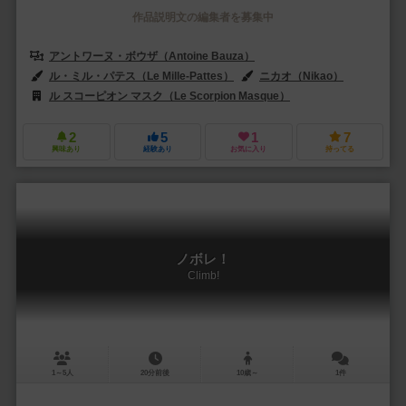
作品説明文の編集者を募集中
アントワーヌ・ボウザ（Antoine Bauza）
ル・ミル・パテス（Le Mille-Pattes）
ニカオ（Nikao）
マチエ・
ル スコーピオン マスク（Le Scorpion Masque）
アスモデ（Asmod
2
5
1
7
興味あり
経験あり
お気に入り
持ってる
ノボレ！
Climb!
1～5人
20分前後
10歳～
1件