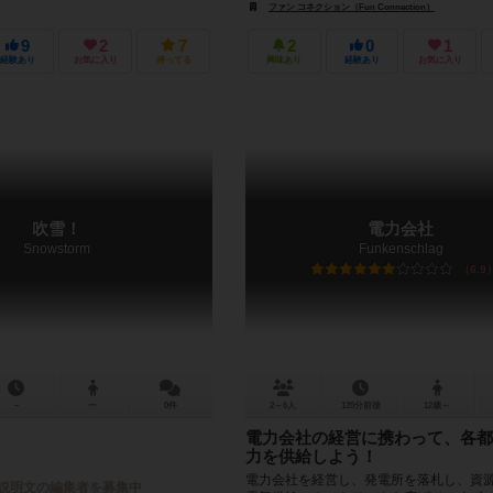
ファン コネクション（Fun Connection）
9
2
7
2
0
1
経験あり
お気に入り
持ってる
興味あり
経験あり
お気に入り
吹雪！
電力会社
Snowstorm
Funkenschlag
6.9
－
ー
0件
2～6人
120分前後
12歳～
電力会社の経営に携わって、各都
力を供給しよう！
電力会社を経営し、発電所を落札し、資
説明文の編集者を募集中