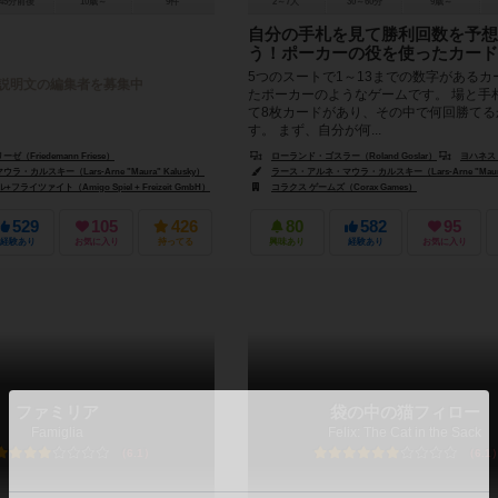
45分前後
10歳～
9件
2～7人
30～60分
9歳～
自分の手札を見て勝利回数を予想
う！ポーカーの役を使ったカード
5つのスートで1～13までの数字があるカ
説明文の編集者を募集中
たポーカーのようなゲームです。 場と手
て8枚カードがあり、その中で何回勝てる
す。 まず、自分が何...
Friedemann Friese）
ローランド・ゴスラー（Roland Goslar）
ヨハネス・ゴスラー（J
カルスキー（Lars-Arne "Maura" Kalusky）
ラース・アルネ・マウラ・カルスキー（Lars-Arne "Maura"
ライツァイト（Amigo Spiel + Freizeit GmbH）
コラクス ゲームズ（Corax Games）
529
105
426
80
582
95
経験あり
お気に入り
持ってる
興味あり
経験あり
お気に入り
ファミリア
袋の中の猫フィロー
Famiglia
Felix: The Cat in the Sack
6.1
6.1