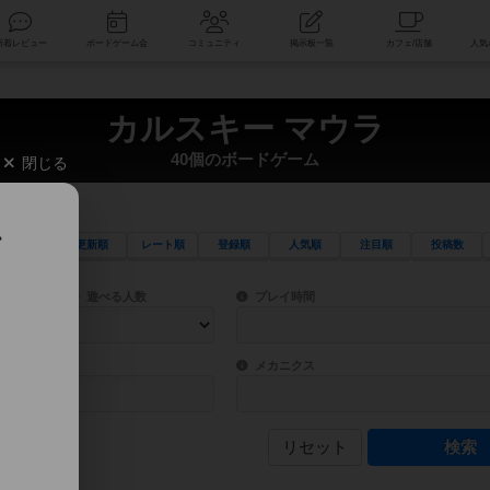
索
新着レビュー
ボードゲーム会
コミュニティ
掲示板一覧
カルスキー マウラ
40個のボードゲーム
閉じる
、
更新順
レート順
登録順
人気順
注目順
投稿数
ワード検索ができます。
検索できます。
プレイ対象人数に含まれるボードゲームを指定します。
目安となる所要時間を指定することができ
遊べる人数
プレイ時間
物などモチーフ・ストーリーを指定することができます。直感的にゲームシステムを理解
ゲーム性を構成するコアシステムです。主
バー
メカニクス
リセット