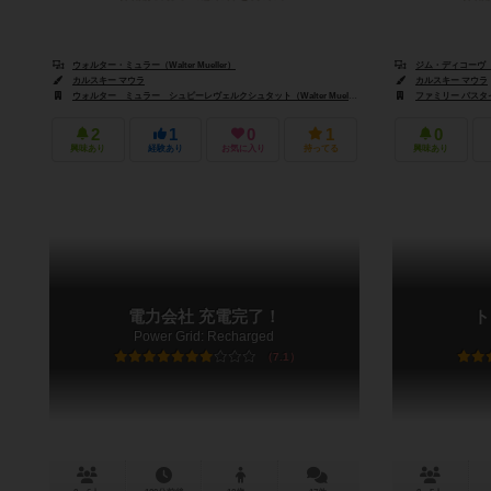
ウォルター・ミュラー（Walter Mueller）
ジム・ディコーヴ（Ji
カルスキー マウラ
カルスキー マウラ
ウォルター ミュラー シュピーレヴェルクシュタット（Walter Mueller's Spielewerkstatt）
ファミリー パスタイム（
2
1
0
1
0
興味あり
経験あり
お気に入り
持ってる
興味あり
電力会社 充電完了！
ト
Power Grid: Recharged
7.1