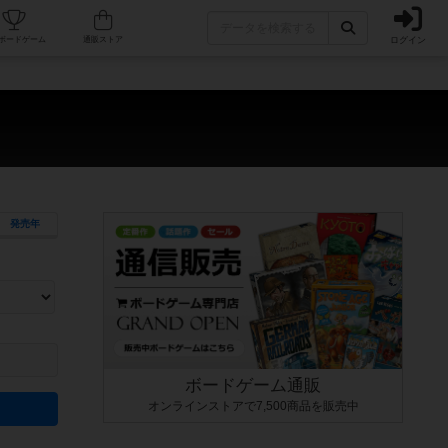
ログイン
カフェ/店舗
人気ボードゲーム
通販ストア
発売年
ます。マニュアルを読む時間や参加者へのルール説明時間は含まれていないため、初めて遊
できるよう、中世ファンタジー・クッキング・海賊同士の対決など、ゲームコンセプトを絞
にボードゲームに慣れている方向けの絞込機能です。例えば「ダイスロール」はランダム値
ボードゲーム通販
オンラインストアで7,500商品を販売中