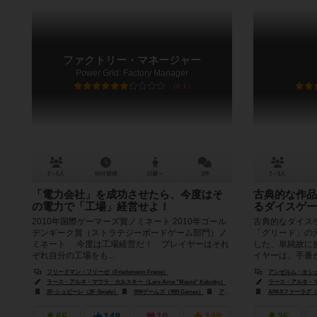
ファクトリー・マネージャー
Power Grid: Factory Manager
6.1
2～5人
60分前後
12歳～
2件
2～5人
「電力会社」を成功させたら、今度はそ
古典的な作品
の電力で「工場」経営せよ！
るダイスゲー
2010年国際ゲーマーズ賞ノミネート 2010年ゴール
古典的なダイス
デンギーク賞（ストラテジーボードゲーム部門）ノ
「グリード」の
ミネート 今度は工場経営だ！ プレイヤーはそれ
した、単純故に
ぞれ自分の工場をも...
イヤーは、手番が
フリードマン・フリーゼ（Friedemann Friese）
アンゼルム・オシュテル
ラース・アルネ・マウラ・カルスキー（Lars-Arne "Maura" Kalusky）
ラース・アルネ・マウラ・
2F-シュピーレ（2F-Spiele）
999ゲームズ（999 Games）
アルビ（Albi）
APASファーラグ（AP