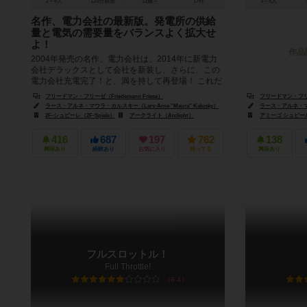
2～6人
120分前後
12歳～
17件
3～5人
名作、電力会社の最新版。発電所の供給
量と電気の需要量をバランスよく拡大せ
よ！
作品
2004年発売の名作、電力会社は、2014年に新電力
会社デラックスとして会社を新装し、さらに、この
電力会社充電完了！と、満を持して再登場！ これだ
けの改編、カードゲーム化な...
フリードマン・フリーゼ（Friedemann Friese）
フリードマン・フリーゼ（
ラース・アルネ・マウラ・カルスキー（Lars-Arne "Maura" Kalusky）
ラース・アルネ・マウラ・
2F-シュピーレ（2F-Spiele）
アークライト（Arclight）
アミーゴ シュピール+フ
416
687
197
762
138
興味あり
経験あり
お気に入り
持ってる
興味あり
フルスロットル！
Full Throttle!
6.4