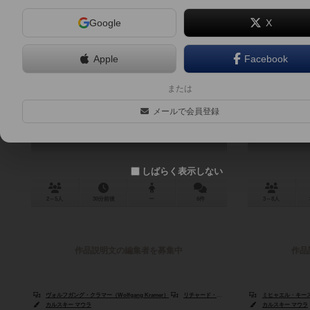
Google
X
Apple
Facebook
ホットドッグ：オリジナル版
または
Hot Dog
メールで会員登録
6.2
しばらく表示しない
2～5人
30分前後
ー
6件
3～8人
作品説明文の編集者を募集中
作品
ヴォルフガング・クラマー（Wolfgang Kramer）
リチャード・ウルリッヒ（Richard Ulrich）
ミヒャエル・キースリング
カルスキー マウラ
カルスキー マウラ