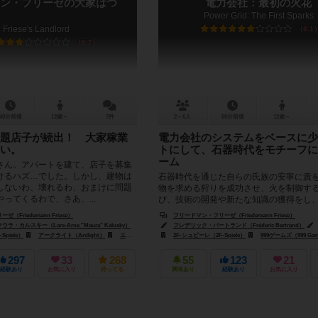
ン・フリーゼの大家はつ
電力会社：最初の火花
Power Grid: The First Sparks
Friese's Landlord
6.1
5.7
40分前後
12歳～
7件
2～6人
60分前後
12歳～
題店子が続出！ 大家稼業
電力会社のシステムをベースに少
い。
トにして、石器時代をモチーフに
ーム
ん。アパートを建て、店子を募集
けるハズ…でした。しかし、建物は
石器時代を通じた自らの氏族の安寧に責
しないわ、壊れるわ、おまけに問題
物を求める狩りを成功させ、火を制御す
ってくるわで、さあ、...
び、技術の開発や新たな知識の獲得をし
場への到達を目指し、勢力拡大をしてい...
Friedemann Friese）
フリードマン・フリーゼ（Friedemann Friese）
カルスキー（Lars-Arne "Maura" Kalusky）
フレデリック・バートランド（Fréderic Bertrand）
Spiele）
ーティ（Giochi Uniti）
アークライト（Arclight）
エッジ エンターテインメント（Edge Entertainment）
2F-シュピーレ（2F-Spiele）
999ゲームズ（999 Ga
297
33
268
55
123
21
経験あり
お気に入り
持ってる
興味あり
経験あり
お気に入り