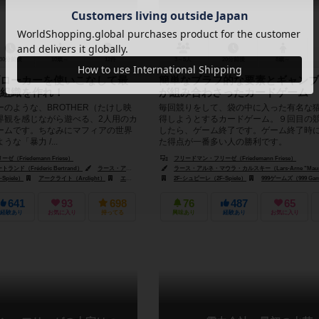
30分前後
10歳～
12件
3～5人
20分前後
8歳～
ローカーを使いこなして最
簡単なブラフ的な要素とギャンブ
組織を作れ！
が組み合わさったカードゲーム
のような、BROTHER（たけし映
毎回競りをして、袋の中に入った有名な
界観を感じながら遊べる、2人用のカ
得しようとするカードゲーム。９回目の
ームです。ちなみにマフィアの世界
したら、ゲーム終了です。ゲーム終了時
な「暴力 /...
た得点が一番多い人の勝利です。
Friedemann Friese）
フリードマン・フリーゼ（Friedemann Friese）
ンド（Fréderic Bertrand）
ラース・アルネ・マウラ・カルスキー（Lars-Arne "Maura" Kalusky）
ラース・アルネ・マウラ・カルスキー（Lars-Arne "Maura"
Spiele）
アークライト（Arclight）
エッジ エンターテインメント（Edge Entertainment）
2F-シュピーレ（2F-Spiele）
999ゲームズ（999 Ga
641
93
698
76
487
65
経験あり
お気に入り
持ってる
興味あり
経験あり
お気に入り