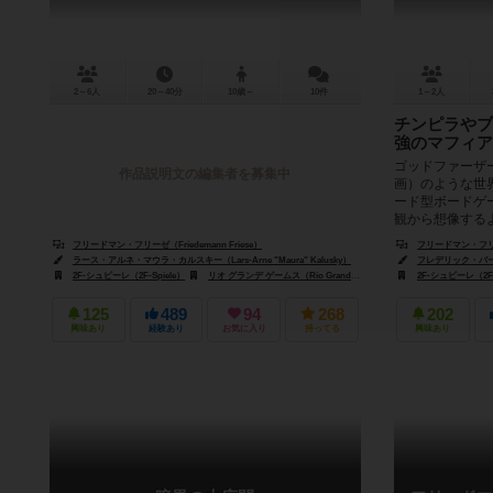
2～6人
20～40分
10歳～
10件
1～2人
チンピラやブ
強のマフィア
ゴッドファーザー
作品説明文の編集者を募集中
画）のような世
ード型ボードゲ
観から想像するよう
フリードマン・フリーゼ（Friedemann Friese）
フリードマン・フリーゼ（
ラース・アルネ・マウラ・カルスキー（Lars-Arne "Maura" Kalusky）
フレデリック・バートラ
2F-シュピーレ（2F-Spiele）
リオ グランデ ゲームス（Rio Grande Games）
2F-シュピーレ（2F-
125
489
94
268
202
興味あり
経験あり
お気に入り
持ってる
興味あり