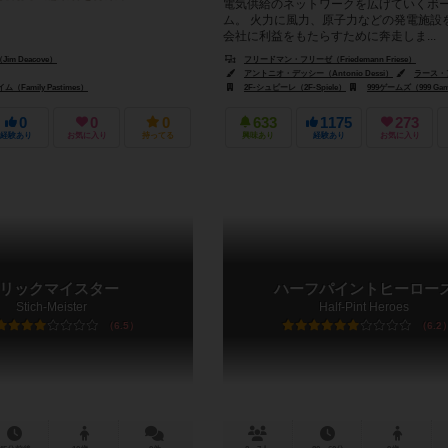
電気供給のネットワークを広げていくボ
ム。 火力に風力、原子力などの発電施設
会社に利益をもたらすために奔走しま...
m Deacove）
フリードマン・フリーゼ（Friedemann Friese）
アントニオ・デッシー（Antonio Dessi）
ラース・アルネ・マウラ・カルスキー（
Family Pastimes）
2F-シュピーレ（2F-Spiele）
999ゲームズ（999 Ga
0
0
0
633
1175
273
経験あり
お気に入り
持ってる
興味あり
経験あり
お気に入り
リックマイスター
ハーフパイントヒーロー
Stich-Meister
Half-Pint Heroes
6.5
6.2