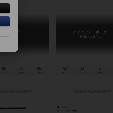
ペテン卵
ハリウッド・ポーカー
Mogelei
Hollywood Poker
30～40分
10歳～
0件
4～8人
－
10歳～
説明文の編集者を募集中
作品説明文の編集者を募集中
（Michael Kiesling）
未登録
カルスキー マウラ