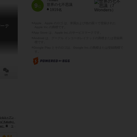
7 Wonders
9
世界の七不思議
位
1919名
※Apple、Apple のロゴ は、米国および他の国々で登録された
ーテ
Apple Inc.の商標です。
※App Store は、Apple Inc.のサービスマークです。
※Android は、グーグル インコーポレイテッドの商標または登録商
標です。
※Google Play とそのロゴは、Google Inc.の商標または登録商標で
す。
3件
・カサソラ・メルクル（Marcel-Andre Casasola Merkle）
 Kalusky）
es）
リオ グランデ ゲームス（Rio Grande Games）