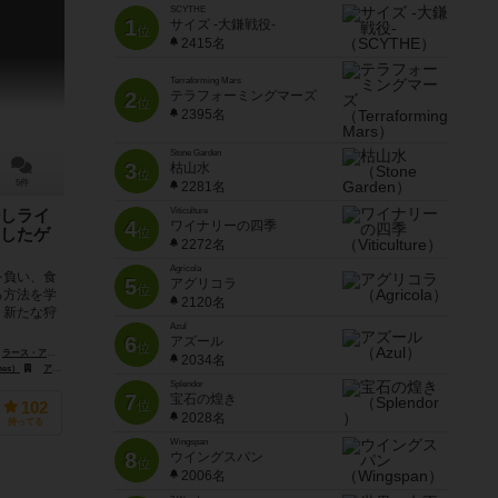
SCYTHE
1
サイズ -大鎌戦役-
位
2415名
Terraforming Mars
2
テラフォーミングマーズ
位
2395名
Stone Garden
3
枯山水
位
5件
2281名
Viticulture
しライ
4
ワイナリーの四季
位
したゲ
2272名
Agricola
を負い、食
5
アグリコラ
位
る方法を学
2120名
、新たな狩
Azul
6
アズール
位
ラース・アルネ・マウラ・カルスキー（Lars-Arne "Maura" Kalusky）
マレン・リッへ（Maren Rache）
2034名
mes）
アルビ（Albi）
Splendor
7
宝石の煌き
位
102
2028名
持ってる
Wingspan
8
ウイングスパン
位
2006名