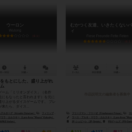
ウーロン
むかつく友達、いきたくないパ
Wulong
ィ
Fiese Freunde Fette Feten
6.1
6.1
30～60分
10歳～
2件
2～6人
60分前後
16歳～
をもとにした、盛り上がれ
ム
ゲーム「ミリオンダイス」（名作
作品説明文の編集者を募集中
元にもなったと言われます）を元に
盛り上がるダイスゲームです。 プレ
来たら、ダイス...
ターグ（Anselm Ostertag）
フィリップ・ウェッツェル（Philipp Wetzel）
フリードマン・フリーゼ（Friedemann Friese）
マルセル＝アンドレ
カルスキー（Lars-Arne "Maura" Kalusky）
ラース・アルネ・マウラ・カルスキー（Lars-Arne "Maura"
AS Verlag）
2F-シュピーレ（2F-Spiele）
PSゲームズ（PS-Gam