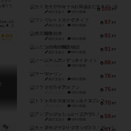
ードゲー
を建てて、
セミファイナル ～お前はまだ生きている～
103
PT
紹介文あり
1件の投稿
ワン・トゥ・ファイブ
97
Lars-Arne "Maura" Kalusky）
PT
紹介文あり
1件の投稿
mes）
アルビ（Albi）
南北戦争
91
654
PT
紹介文あり
1件の投稿
持ってる
ふたつの城の物語
91
PT
紹介文あり
6件の投稿
ノームズ・アット・ナイト
88
PT
紹介文なし
1件の投稿
マーリン
76
PT
紹介文あり
6件の投稿
ズ
フラットアイアン
75
PT
紹介文なし
2件の投稿
トランスオリエント・エクスプレス
70
PT
紹介文なし
1件の投稿
アンブッシュ！：ムーブアウト！
59
PT
紹介文あり
1件の投稿
キャプテン・フリップ：イスラ・ボンバ
51
PT