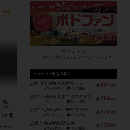
0
持ってる
ボドファン
ボードゲームに特化したクラウドファンディング
アクセス数 急上昇中
無限まちがいさがし
574
PT
紹介文あり
2件の投稿
リワイルド：サウスアメリカ
389
PT
紹介文なし
2件の投稿
17件
アンダー・ザ・テーブラー
378
PT
紹介文あり
1件の投稿
市に電
宵と暁の呪文書
133
PT
源を購入、
紹介文あり
8件の投稿