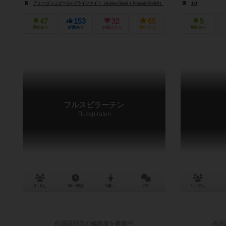
アミーゴ シュピール+フライツァイト（Amigo Spiel + Freizeit GmbH）
1x1
47
153
32
65
5
興味あり
経験あり
お気に入り
持ってる
興味あり
フルスピラーテン
Flusspiraten
3～6人
60～80分
9歳～
0件
1～12人
作品説明文の編集者を募集中
作品