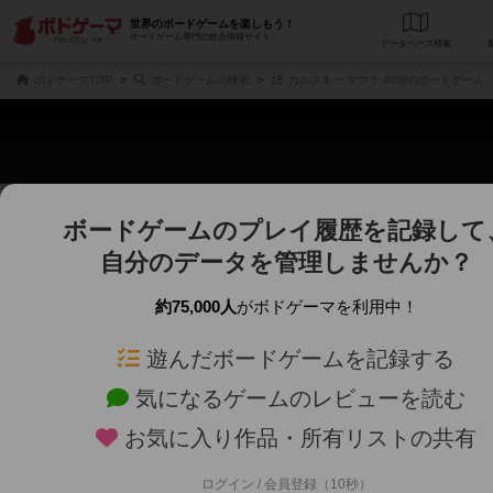
世界のボードゲームを楽しもう！
ボードゲーム専門の総合情報サイト
データベース
検
ボドゲーマTOP
ボードゲームの検索
カルスキー マウラ 40個のボードゲーム
ボードゲームのプレイ履歴を記録して
さくさく表示
じっくり表示
自分のデータを管理しませんか？
商品名、商品説明文、デザイナー名、テーマ名、メカニクス名を対象にフリー
ゲームデザイナー名を指定して
フリーワード
ゲームデザイナー
約75,000人
がボドゲーマを利用中！
遊んだボードゲームを記録する
対象年齢を指定します。
世界観や登場人
対象年齢
テーマ/フレー
気になるゲームのレビューを読む
お気に入り作品・所有リストの共有
ログイン / 会員登録（10秒）