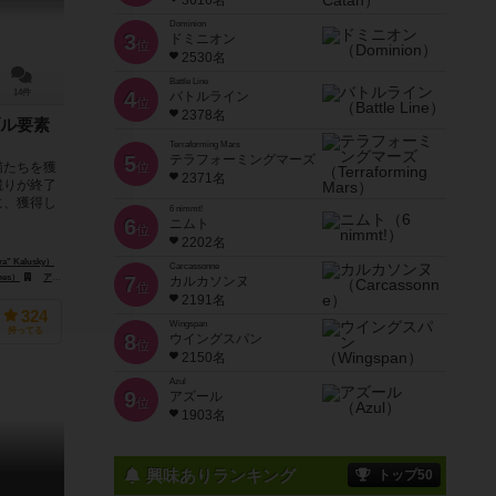
3616名
Dominion
3
ドミニオン
位
2530名
Battle Line
14件
4
バトルライン
位
2378名
ル要素
Terraforming Mars
5
テラフォーミングマーズ
猫たちを獲
位
2371名
競りが終了
に、獲得し
6 nimmt!
6
ニムト
位
2202名
 Kalusky）
Carcassonne
mes）
アークライト（Arclight）
7
カルカソンヌ
位
2191名
324
Wingspan
持ってる
8
ウイングスパン
位
2150名
Azul
9
アズール
位
1903名
興味ありランキング
トップ50