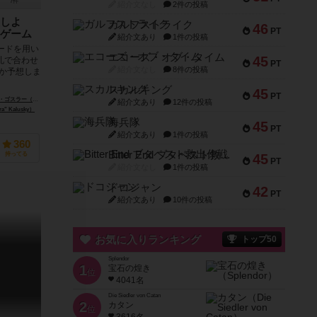
7件
紹介文なし
2件の投稿
しよ
ガルフストライク
46
PT
ゲーム
紹介文あり
1件の投稿
ードを用い
エコーズ・オブ・タイム
45
札で合わせ
PT
紹介文なし
8件の投稿
か予想しま
スカルキング
45
PT
ohannes Goslar）
ゾレン・シャフステイン（Søren Schaffstein）
紹介文あり
12件の投稿
 Kalusky）
海兵隊
45
PT
紹介文あり
1件の投稿
360
Bitter End ブタペスト救出作戦
持ってる
45
PT
紹介文なし
1件の投稿
ドコジャン
42
PT
紹介文あり
10件の投稿
お気に入りランキング
トップ50
Splendor
1
宝石の煌き
位
4041名
Die Siedler von Catan
2
カタン
位