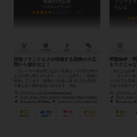
暗黒の大広間
フリードマ
Fearsome Floors
らいよ
5.8
2～7人
60分前後
10歳～
6件
2～6人
怪物フランクルスが徘徊する恐怖の大広
問題物件、問
間から脱出せよ！
もラクじゃな
プレーヤー達は罠にはまり血溜まりや大岩が転が
あなたは大家さ
る大広間に堕とされます。そこには恐ろしい怪物が
し、ガッポリ儲
徘徊しています。怪物は一歩毎に前･右･左を見回し
いつまでも完成
て最も近い標的を追いかけます。頭は...
大ありの店子がや
フリードマン・フリーゼ（Friedemann Friese）
フリードマン・フリーゼ（
ラース・アルネ・マウラ・カルスキー（Lars-Arne "Maura" Kalusky）
ラース・アルネ・マウラ・
2F-シュピーレ（2F-Spiele）
フィロソフィア エディションズ（Filosofia Éditions）
2F-シュピーレ（2F-
ジョーキ ウニ
77
191
38
112
89
興味あり
経験あり
お気に入り
持ってる
興味あり