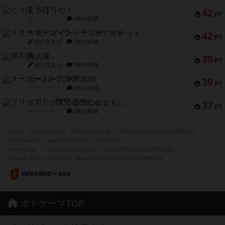
とうほうの！
42
PT
紹介文なし
1件の投稿
スターマイン・ラミー ポケット
42
PT
紹介文あり
2件の投稿
海兵隊
39
PT
紹介文あり
1件の投稿
スーパーストア3000
39
PT
紹介文なし
1件の投稿
フリップ７：復讐心とともに
37
PT
紹介文なし
2件の投稿
※Apple、Apple のロゴ は、米国および他の国々で登録されたApple Inc.の商標です。
※App Store は、Apple Inc.のサービスマークです。
※Android は、グーグル インコーポレイテッドの商標または登録商標です。
※Google Play とそのロゴは、Google Inc.の商標または登録商標です。
ボドゲーマTOP