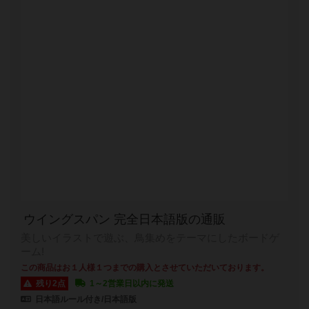
ウイングスパン 完全日本語版の通販
美しいイラストで遊ぶ、鳥集めをテーマにしたボードゲ
ーム!
この商品はお１人様１つまでの購入とさせていただいております。
残り2点
1～2営業日以内に発送
日本語ルール付き/日本語版