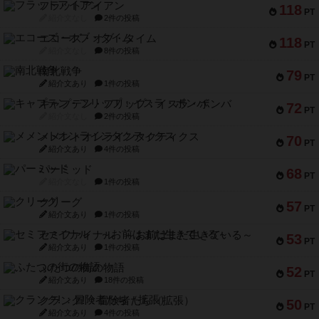
フラットアイアン
118
PT
紹介文なし
2件の投稿
エコーズ・オブ・タイム
118
PT
紹介文なし
8件の投稿
南北戦争
79
PT
紹介文あり
1件の投稿
キャプテン・フリップ：イスラ・ボンバ
72
PT
紹介文なし
2件の投稿
メメントオンラインタクティクス
70
PT
紹介文あり
4件の投稿
パーミッド
68
PT
紹介文なし
1件の投稿
クリーグ
57
PT
紹介文あり
1件の投稿
セミファイナル ～お前はまだ生きている～
53
PT
紹介文あり
1件の投稿
ふたつの街の物語
52
PT
紹介文あり
18件の投稿
クランク! ：冒険者たち（拡張）
50
PT
紹介文あり
4件の投稿