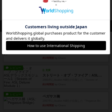
クランク！：ミイラの呪い（拡張）
クランク！の拡張版で、舞台が古代ピラミッドに
なります。深部まで探検して...
約2年前
の投稿
会員の新しい投稿
レビュー
充実
ヘッジロウ・ヘル
1987年にAvalon Hill社が出版した『Hedgerow
He...
約2時間前
by Chaco
レビュー
充実
ストリート・オブ・ファイア：ASLデラックスモジュール1
1985年にAvalon Hill社が出版した『Streets of ...
約2時間前
by Chaco
レビュー
ペガサス橋
1997年にAvalon Hill社が出版した『Pegasus Bri...
約2時間前
by Chaco