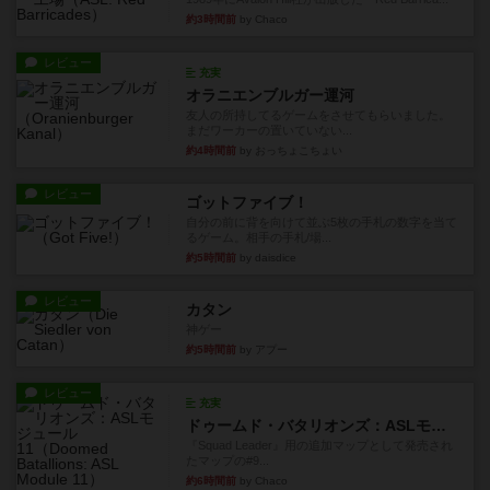
約3時間前
by Chaco
レビュー
充実
オラニエンブルガー運河
友人の所持してるゲームをさせてもらいました。
まだワーカーの置いていない...
約4時間前
by おっちょこちょい
レビュー
ゴットファイブ！
自分の前に背を向けて並ぶ5枚の手札の数字を当て
るゲーム。相手の手札/場...
約5時間前
by daisdice
レビュー
カタン
神ゲー
約5時間前
by アプー
レビュー
充実
ドゥームド・バタリオンズ：ASLモジュール11
『Squad Leader』用の追加マップとして発売され
たマップの#9...
約6時間前
by Chaco