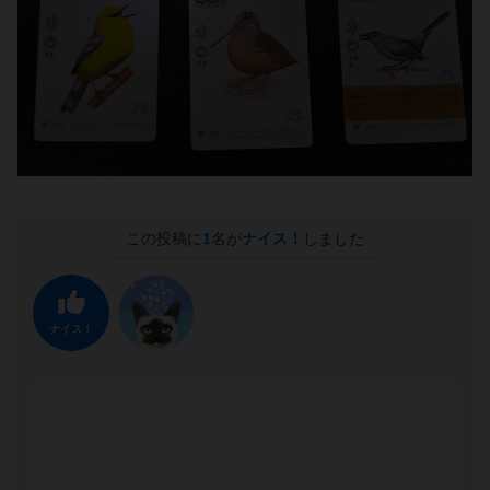
この投稿に
1
名が
ナイス！
しました
ナイス！