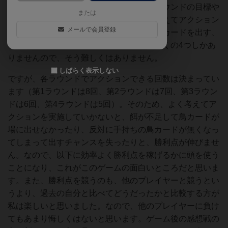
鳥を呼び寄せることができるか、それとラウンドの目標や
または
ボーナスカードの条件を達成できるかを考えてアクション
メールで会員登録
をするだけです。しかもアクションは①鳥カードを出す、
②餌をとる、②産卵する、③鳥カードを引くの4つしかあ
りませんので、そう難しくはありません。
しばらく表示しない
ですが、各ラウンドでアクションできる回数は決まってい
ます（第1ラウンドは8回、第2ラウンドは7回、第3ラウン
ドは6回、第4ラウンドは5回）。そのため、よく考えてア
クションを実施していかないと、餌が不足して鳥カードが
場に出せなかったり、反対に手持ちの鳥カードが無くなっ
てしまって出すチャンスを失ったりと、勝利点が伸びませ
ん。なので、以下に効率よく勝利点を稼げるかに頭を使う
ことになり、これがこのゲームの面白いところだと思いま
す。また、勝利点を競うのも、他のプレイヤーと競うとい
うより、過去の自分と比べてどうだったかと比較する方が
私は楽しいと思いました。なので、他のプレイヤーに負け
てもあまり悔しくはないと思います。ゲーム後の感想戦の