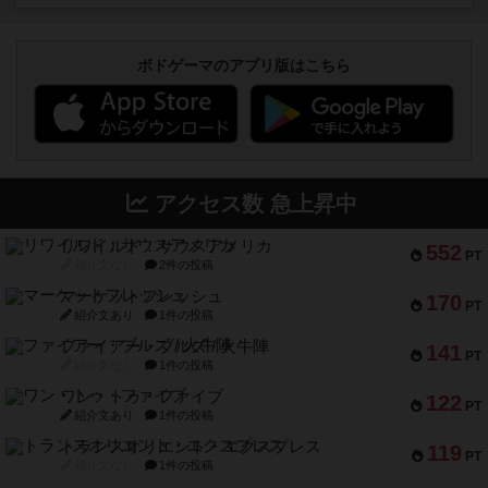
ボドゲーマのアプリ版はこちら
アクセス数 急上昇中
リワイルド：サウスアメリカ
552
PT
紹介文なし
2件の投稿
マーケットフレッシュ
170
PT
紹介文あり
1件の投稿
ファイアー・ブルズ / 火牛陣
141
PT
紹介文なし
1件の投稿
ワン・トゥ・ファイブ
122
PT
紹介文あり
1件の投稿
トランスオリエント・エクスプレス
119
PT
紹介文なし
1件の投稿