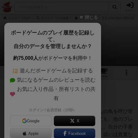
ログイン
閉じる
ボドゲーマTOP
ボードゲームの検索
ウイングスパン 完全日本語版の通販/商品
ボードゲームのプレイ履歴を記録し
て、
ウイングスパン
自分のデータを管理しませんか？
Hideさんのレビュー
約75,000人
がボドゲーマを利用中！
遊んだボードゲームを記録する
46
3
106
357
トップ
画像
動画
レビュー
カフェ
気になるゲームのレビューを読む
お気に入り作品・所有リストの共
406名
1名
0
6年弱前
有
ログイン / 会員登録（10秒）
このゲームは、自然保護区に如何にたくさんの鳥を呼び寄
せることができるか競います。競うといっても、他のプレ
Google
X
イヤーの邪魔をするようなアクションはなく、自分の手番
Apple
Facebook
が回ってきたら、どうやったらより多くの、或いは貴重な