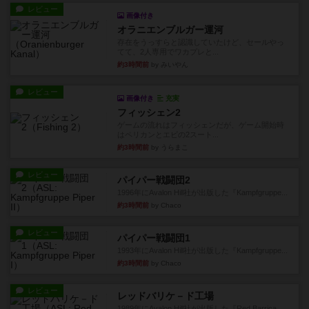
レビュー
画像付き
オラニエンブルガー運河
存在をうっすらと認識していたけど、セールやっ
てて、2人専用でワカプレと...
約3時間前
by みいやん
レビュー
画像付き
充実
フィッシェン2
ゲームの流れはフィッシェンだが、ゲーム開始時
はペリカンとエビの2スート...
約3時間前
by うらまこ
レビュー
パイパー戦闘団2
1996年にAvalon Hill社が出版した『Kampfgruppe...
約3時間前
by Chaco
レビュー
パイパー戦闘団1
1993年にAvalon Hill社が出版した『Kampfgruppe...
約3時間前
by Chaco
レビュー
レッドバリケ－ド工場
1989年にAvalon Hill社が出版した『Red Barrica...