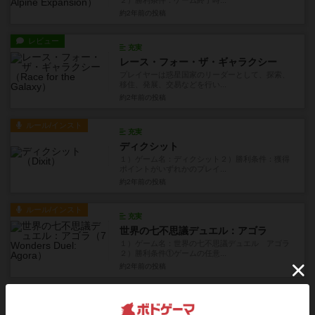
２）勝利条件：ゲーム終了時...
約2年前
の投稿
レビュー
充実
レース・フォー・ザ・ギャラクシー
プレイヤーは惑星国家のリーダーとして、探索、
移住、発展、交易などを行い...
約2年前
の投稿
ルール/インスト
充実
ディクシット
１）ゲーム名：ディクシット２）勝利条件：獲得
ポイントがいずれかのプレイ...
約2年前
の投稿
ルール/インスト
充実
世界の七不思議デュエル：アゴラ
１）ゲーム名：世界の七不思議デュエル アゴラ
２）勝利条件①ゲームの任意...
約2年前
の投稿
レビュー
充実