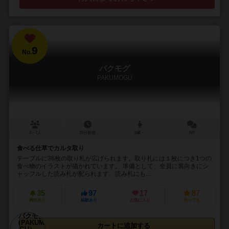
9
No.
パクモグ
PAKUMOGU
3～7人
15分前後
5歳～
5件
食べる仕草でカルタ取り
テーブルに36枚の取り札が広げられます。取り札には１枚につき1つの
食べ物のイラストが描かれています。 準備として、全員に裏向きにシ
ャッフルした読み札が配られます。読み札にも...
35
97
17
87
興味あり
経験あり
お気に入り
持ってる
カートに追加する