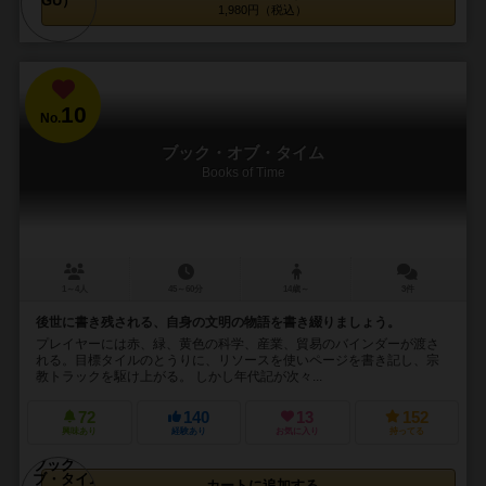
1,980円（税込）
10
No.
ブック・オブ・タイム
Books of Time
1～4人
45～60分
14歳～
3件
後世に書き残される、自身の文明の物語を書き綴りましょう。
プレイヤーには赤、緑、黄色の科学、産業、貿易のバインダーが渡さ
れる。目標タイルのとうりに、リソースを使いページを書き記し、宗
教トラックを駆け上がる。 しかし年代記が次々...
72
140
13
152
興味あり
経験あり
お気に入り
持ってる
カートに追加する