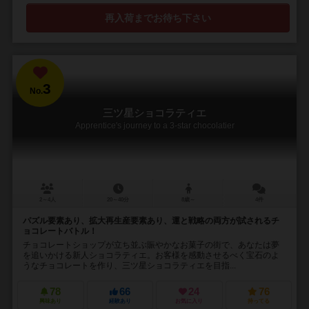
再入荷までお待ち下さい
3
No.
三ツ星ショコラティエ
Apprentice's journey to a 3-star chocolatier
2～4人
20～40分
8歳～
4件
パズル要素あり、拡大再生産要素あり、運と戦略の両方が試されるチ
ョコレートバトル！
チョコレートショップが立ち並ぶ賑やかなお菓子の街で、あなたは夢
を追いかける新人ショコラティエ。お客様を感動させるべく宝石のよ
うなチョコレートを作り、三ツ星ショコラティエを目指...
78
66
24
76
興味あり
経験あり
お気に入り
持ってる