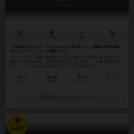
フロリストリー
Floristry
3～5人
45～100分
10歳～
7件
この花束を作りたい、そのためにこの花が欲しい。花屋の研修生達の
ダイスドラフト、カード獲得ゲーム
プレーヤーは、花屋の研修生の１人。お客さんの要望に応えるため、
素材となる花を集め、花束を作ります。より多く、より豪華な花束を
作ることで、誰よりも優秀なフローリストを目指すゲー...
79
140
43
127
興味あり
経験あり
お気に入り
持ってる
通販の取り扱いがありません
27
No.