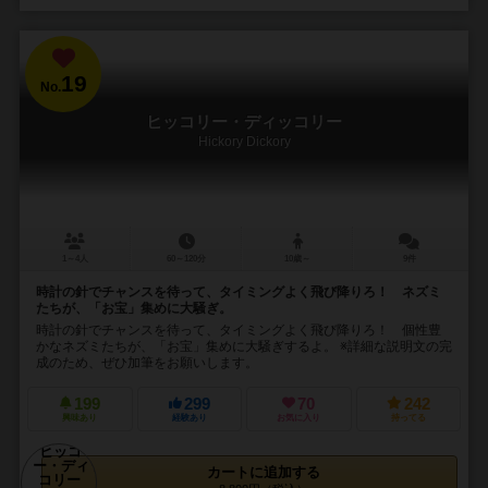
19
No.
ヒッコリー・ディッコリー
Hickory Dickory
1～4人
60～120分
10歳～
9件
時計の針でチャンスを待って、タイミングよく飛び降りろ！ ネズミ
たちが、「お宝」集めに大騒ぎ。
時計の針でチャンスを待って、タイミングよく飛び降りろ！ 個性豊
かなネズミたちが、「お宝」集めに大騒ぎするよ。 ※詳細な説明文の完
成のため、ぜひ加筆をお願いします。
199
299
70
242
興味あり
経験あり
お気に入り
持ってる
カートに追加する