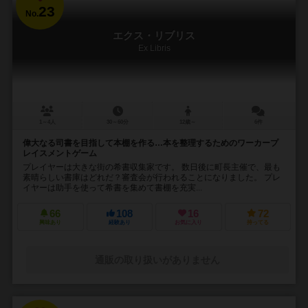
23
No.
エクス・リブリス
Ex Libris
1～4人
30～60分
12歳～
6件
偉大なる司書を目指して本棚を作る…本を整理するためのワーカープ
レイスメントゲーム
プレイヤーは大きな街の希書収集家です。 数日後に町長主催で、最も
素晴らしい書庫はどれだ？審査会が行われることになりました。 プレ
イヤーは助手を使って希書を集めて書棚を充実...
66
108
16
72
興味あり
経験あり
お気に入り
持ってる
通販の取り扱いがありません