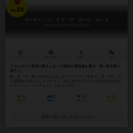
24
No.
マーチャンツ・オブ・ザ・ダーク・ロード
Merchants of the Dark Road
1～4人
60～120分
12歳～
2件
ファンタジー世界の商人となって商品や冒険者を運び、長い夜を乗り
切ろう。
朝・昼・夕・夜が1年かけてめぐるファンタジー世界で、夜（=冬）の
13週間を行商人としてプレイし、富と名声を手に入れるのが目的のボ
ードゲーム。 システムとしてはロンデル、...
51
67
15
49
興味あり
経験あり
お気に入り
持ってる
通販の取り扱いがありません