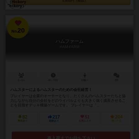
8,800円（税込）
20
No.
ハムファーム
HAM-FARM
1～5人
45～75分
10歳～
9件
ハムスターによるハムスターのための会社経営！
プレイヤーは企業のオーナーとなり、たくさんのハムスターたちと協
力しながら自分の会社をどのライバルよりも大きく強く成長させるこ
とを目指すデッキ構築ゲームです。 プレイヤーは「...
82
217
51
204
興味あり
経験あり
お気に入り
持ってる
再入荷までお待ち下さい