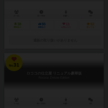
2～4人
20～40分
10歳～
2件
38
86
11
92
興味あり
経験あり
お気に入り
持ってる
通販の取り扱いがありません
31
No.
ロココの仕立屋 リニュアル豪華版
Rococo: Deluxe Edition
1～5人
60～120分
14歳～
4件