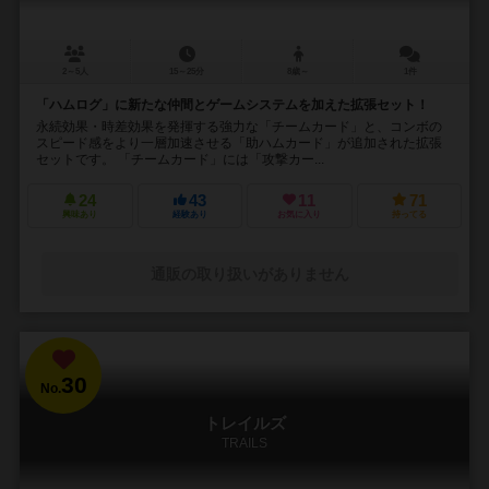
2～5人
15～25分
8歳～
1件
「ハムログ」に新たな仲間とゲームシステムを加えた拡張セット！
永続効果・時差効果を発揮する強力な「チームカード」と、コンボの
スピード感をより一層加速させる「助ハムカード」が追加された拡張
セットです。 「チームカード」には「攻撃カー...
24
43
11
71
興味あり
経験あり
お気に入り
持ってる
通販の取り扱いがありません
30
No.
トレイルズ
TRAILS