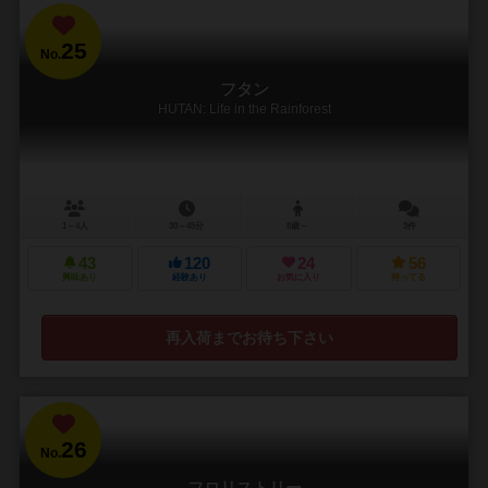
25
No.
フタン
HUTAN: Life in the Rainforest
1～4人
30～45分
8歳～
3件
43
120
24
56
興味あり
経験あり
お気に入り
持ってる
再入荷までお待ち下さい
26
No.