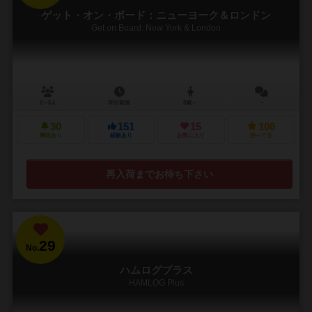
ゲット・オン・ボード：ニューヨーク＆ロンドン
Get on Board: New York & London
2～5人
30分前後
8歳～
－
30
151
15
106
興味あり
経験あり
お気に入り
持ってる
再入荷までお待ち下さい
29
No.
ハムログプラス
HAMLOG Plus