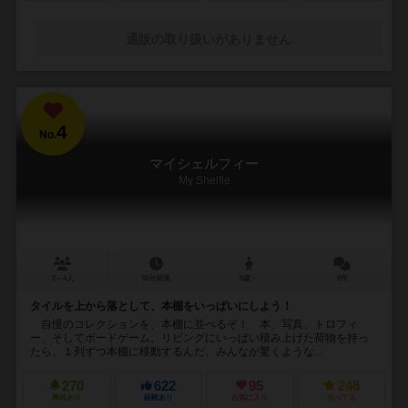
通販の取り扱いがありません
4
No.
マイシェルフィー
My Shelfie
2～4人
30分前後
8歳～
8件
タイルを上から落として、本棚をいっぱいにしよう！
自慢のコレクションを、本棚に並べるぞ！ 本、写真、トロフィ
ー、そしてボードゲーム。リビングにいっぱい積み上げた荷物を持っ
たら、１列ずつ本棚に移動するんだ。みんなが驚くような...
270
622
95
248
興味あり
経験あり
お気に入り
持ってる