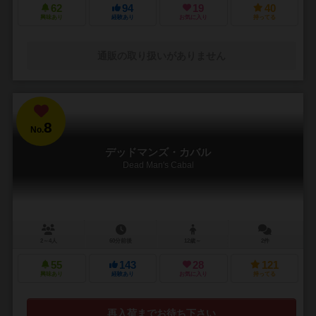
62
94
19
40
興味あり
経験あり
お気に入り
持ってる
通販の取り扱いがありません
8
No.
デッドマンズ・カバル
Dead Man's Cabal
2～4人
60分前後
12歳～
2件
55
143
28
121
興味あり
経験あり
お気に入り
持ってる
再入荷までお待ち下さい