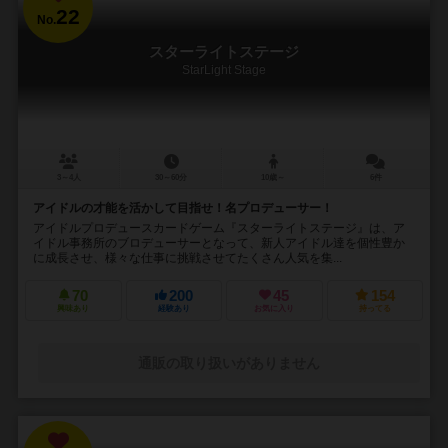
22
No.
スターライトステージ
StarLight Stage
3～4人
30～60分
10歳～
6件
アイドルの才能を活かして目指せ！名プロデューサー！
アイドルプロデュースカードゲーム『スターライトステージ』は、ア
イドル事務所のブロデューサーとなって、新人アイドル達を個性豊か
に成長させ、様々な仕事に挑戦させてたくさん人気を集...
70
200
45
154
興味あり
経験あり
お気に入り
持ってる
通販の取り扱いがありません