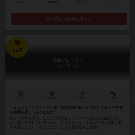
興味あり
経験あり
お気に入り
持ってる
再入荷までお待ち下さい
7
No.
日本に行こう！
Let's Go! To Japan
1～5人
45～60分
10歳～
6件
ちょっとしたリラックスと楽しみの時間が欲しいですか？あなた専用
の体験を探してみませんか？
忙しい日常の中で、たまには特別なリラックスと楽しみが必要です。
高品質なサービスに浸ったり、プロフェッショナルな伴侶と素敵な時
間を過ごしたり、あなたにぴったりの選択肢をご提供し...