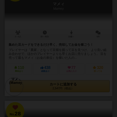
マメィ
Mamey
2～4人
30～45分
10歳～
6件
集めた豆カードをできるだけ早く、売却してお金を稼ごう！
プレイヤーは「農家」となって豆畑を掘って豆を見つけ、 より良い組
み合わせで、ほかのプレイヤーよりも早くお店に売りましょう。 豆を
売って最もマメィ（お金の単位）を稼いだ人の...
110
438
77
320
興味あり
経験あり
お気に入り
持ってる
カートに追加する
2,547円（税込）
28
No.