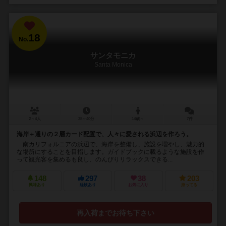
18
No.
サンタモニカ
Santa Monica
2～4人
35～40分
14歳～
7件
海岸＋通りの２層カード配置で、人々に愛される浜辺を作ろう。
南カリフォルニアの浜辺で、海岸を整備し、施設を増やし、魅力的
な場所にすることを目指します。ガイドブックに載るような施設を作
って観光客を集めるも良し、のんびりリラックスできる...
148
297
38
203
興味あり
経験あり
お気に入り
持ってる
再入荷までお待ち下さい