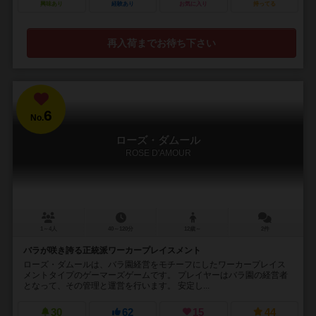
興味あり
経験あり
お気に入り
持ってる
再入荷までお待ち下さい
6
No.
ローズ・ダムール
ROSE D'AMOUR
1～4人
40～120分
12歳～
2件
バラが咲き誇る正統派ワーカープレイスメント
ローズ・ダムールは、バラ園経営をモチーフにしたワーカープレイス
メントタイプのゲーマーズゲームです。 プレイヤーはバラ園の経営者
となって、その管理と運営を行います。 安定し...
30
62
15
44