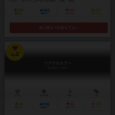
います。 カードにはそれぞれ環境、生物、景観...
247
422
107
277
興味あり
経験あり
お気に入り
持ってる
再入荷までお待ち下さい
2
No.
クアドロカラー
Quadro Color
1～5人
10分前後
6歳～
7件
74
355
41
176
興味あり
経験あり
お気に入り
持ってる