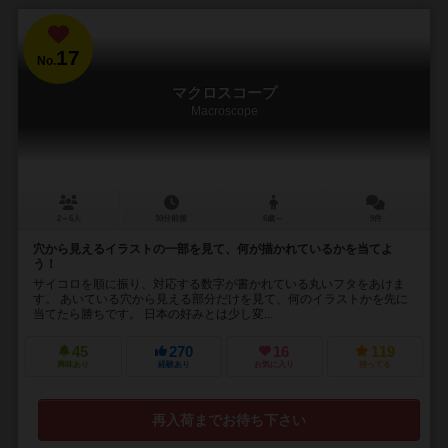
17
No.
マクロスコープ
Macroscope
2～6人
30分前後
6歳～
9件
穴から見えるイラストの一部を見て、何が描かれているかを当てよ
う！
サイコロを順に振り、対応する数字が書かれている丸いフタをあけま
す。 あいている穴から見える部分だけを見て、何のイラストかを先に
当てたら勝ちです。 日本の好みとは少し変...
45
270
16
119
興味あり
経験あり
お気に入り
持ってる
再入荷までお待ち下さい