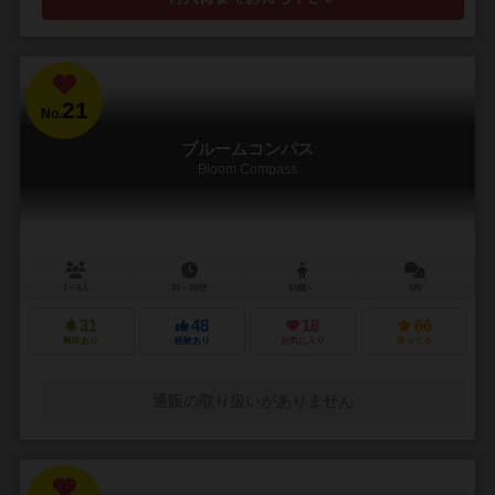
21
No.
ブルームコンパス
Bloom Compass
1～4人
15～30分
10歳～
5件
31
48
18
66
興味あり
経験あり
お気に入り
持ってる
通販の取り扱いがありません