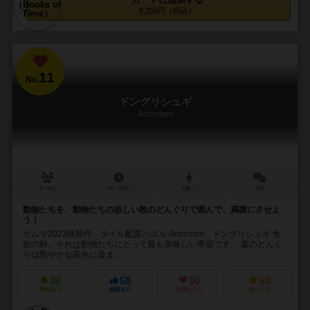
8,250円（税込）
11
No.
ドングリシュギ
Acornism
2～4人
15～20分
5歳～
3件
動物たちを、動物たちの欲しい数のどんぐりで囲んで、満腹にさせよ
う！
ゲムマ2023秋新作 タイル配置パズル Acornism ドングリシュギ 食
欲の秋。それは動物たちにとって最も美味しい季節です。 森のどんぐ
りは艶やかな茶色に染ま...
32
58
10
98
興味あり
経験あり
お気に入り
持ってる