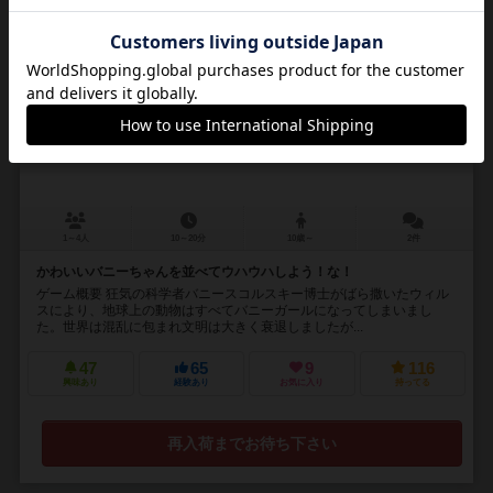
16
No.
スーパーバニーカンパニー
SUPER BUNNY COMPANY
1～4人
10～20分
10歳～
2件
かわいいバニーちゃんを並べてウハウハしよう！な！
ゲーム概要 狂気の科学者バニースコルスキー博士がばら撒いたウィル
スにより、地球上の動物はすべてバニーガールになってしまいまし
た。世界は混乱に包まれ文明は大きく衰退しましたが...
47
65
9
116
興味あり
経験あり
お気に入り
持ってる
再入荷までお待ち下さい