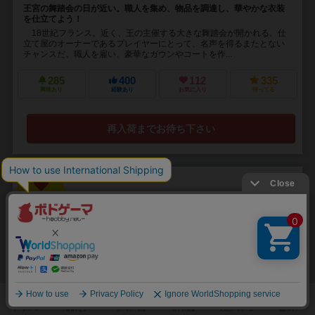
王宮の舞踏会の日が近い。職人を集め、物品を調達し、華やかな衣装
を仕立てよう！
18世紀フランス。近く、王の主催する大きな舞踏会が開かれる。仕
立て屋のオーナーであるプレイヤーにとって、名声を得るまたとない
チャンスだ。職人を雇い、豪華なガウンやコートを作...
285
400
112
335
興味あり
経験あり
お気に入り
持ってる
再入荷までお待ち下さい
32
No.
キャンバス
Canvas
1～5人
30分前後
14歳～
44件