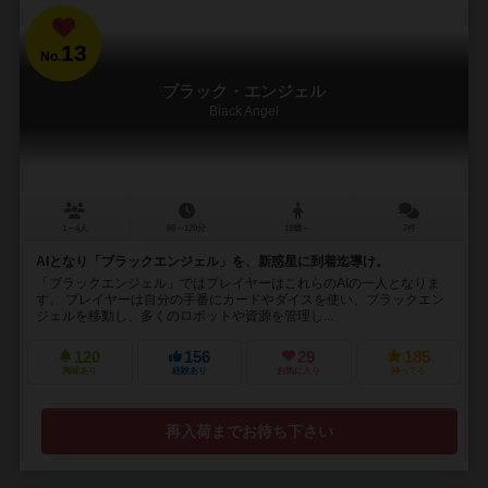
13
No.
ブラック・エンジェル
Black Angel
1～4人
60～120分
12歳～
7件
AIとなり「ブラックエンジェル」を、新惑星に到着迄導け。
「ブラックエンジェル」ではプレイヤーはこれらのAIの一人となりま
す。 プレイヤーは自分の手番にカードやダイスを使い、ブラックエン
ジェルを移動し、多くのロボットや資源を管理し...
120
156
29
185
興味あり
経験あり
お気に入り
持ってる
再入荷までお待ち下さい