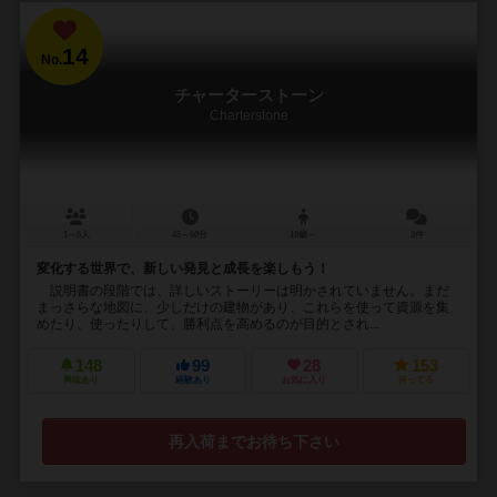
14
No.
チャーターストーン
Charterstone
1～6人
45～60分
10歳～
3件
変化する世界で、新しい発見と成長を楽しもう！
説明書の段階では、詳しいストーリーは明かされていません。まだ
まっさらな地図に、少しだけの建物があり、これらを使って資源を集
めたり、使ったりして、勝利点を高めるのが目的とされ...
148
99
28
153
興味あり
経験あり
お気に入り
持ってる
再入荷までお待ち下さい