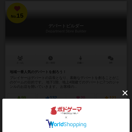
15
No.
デパートビルダー
Department Store Builder
2～4人
15～30分
10歳～
3件
地域一番人気のデパートを創ろう！
プレイヤーはデパートの店長となり、素敵なデパートを創ることがこ
のゲームの目的です。 地下1階、地上4階建てのデパートに7つのジャ
ンルのお店を開いていきます。 お客様の...
99
132
20
121
興味あり
経験あり
お気に入り
持ってる
再入荷までお待ち下さい