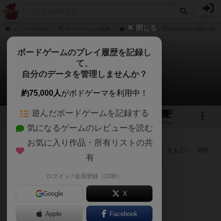
ログイン
閉じる
ボドゲーマTOP
ボードゲームの検索
ウイングスパン 完全日本語版の通販/商品
ボードゲームのプレイ履歴を記録し
て、
ウイングスパン
自分のデータを管理しませんか？
次のおすすめボードゲーム
約75,000人
がボドゲーマを利用中！
遊んだボードゲームを記録する
46
3
105
357
トップ
画像
動画
レビュー
カフェ
気になるゲームのレビューを読む
『ウイングスパン』が好きな方へのおすすめ
お気に入り作品・所有リストの共
このゲームのトップページで投票された「プレイ感の評価」をもとに、傾向
有
が近いボードゲームをランキング形式で紹介します。
※リストには一定の投票数がある作品のみを表示しています
ログイン / 会員登録（10秒）
Google
X
Apple
Facebook