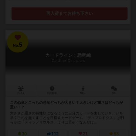
再入荷までお待ち下さい
5
No.
カードライン：恐竜編
Cardline: Dinosaurs
2～8人
15分前後
7歳～
5件
この恐竜とこっちの恐竜どっちが大きい？大きいけど重さはどっちが
重い！？
大きさか重さの特性順になるように自分のカードを出していき、いち
早く手札を無くすことを目指すカードゲーム 「ディプロドクス」は明
らかに「ティラノサウルス」よりは重そうなんだけ...
30
112
21
93