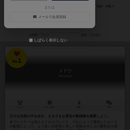
または
メールで会員登録
しばらく表示しない
1
No.
メドウ
Meadow
1～4人
60～90分
10歳～
13件
広大な自然の中を歩き、さまざまな景色や動植物を観察しよう。
各プレイヤーは個人タイルのプレイと、それによって獲得したカード
の配置によって、より良い生態系と美しい景観を作り上げ勝利点を競