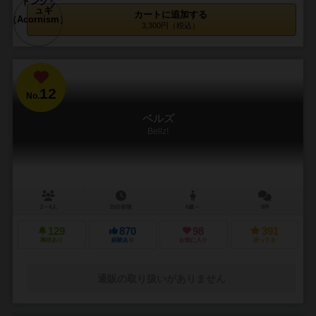
カートに追加する
3,300円（税込）
12
No.
ベルズ
Bellz!
2～4人
15分前後
6歳～
8件
129
870
98
391
興味あり
経験あり
お気に入り
持ってる
通販の取り扱いがありません