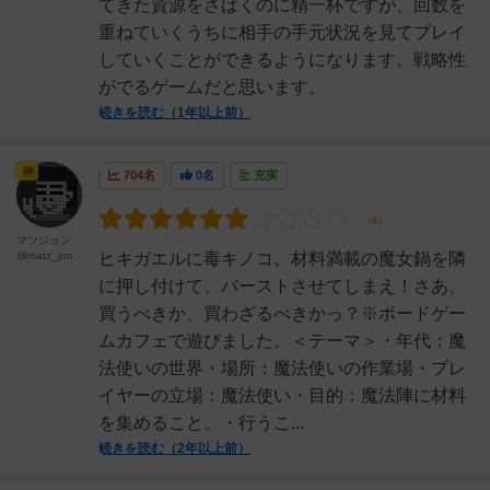
てきた資源をさばくのに精一杯ですが、回数を
重ねていくうちに相手の手元状況を見てプレイ
していくことができるようになります。戦略性
がでるゲームだと思います。
続きを読む（1年以上前）
神
704名
0名
充実
マツジョン
@matz_jon
ヒキガエルに毒キノコ。材料満載の魔女鍋を隣
に押し付けて、バーストさせてしまえ！さあ、
買うべきか、買わざるべきかっ？※ボードゲー
ムカフェで遊びました。＜テーマ＞・年代：魔
法使いの世界・場所：魔法使いの作業場・プレ
イヤーの立場：魔法使い・目的：魔法陣に材料
を集めること。・行うこ...
続きを読む（2年以上前）