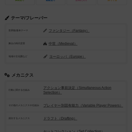
興味あり
経験あり
お気に入り
持ってる
テーマ/フレーバー
ファンタジー（Fantasy）
世界観/基本テーマ
中世（Medieval）
舞台の時代背景
ヨーロッパ（Europe）
地域や文化圏など
メカニクス
アクション事前決定（Simultaneous Action
行動に関する仕組み
Selection）
プレイヤー別固有能力（Variable Player Powers）
その他のメカニクスや仕組み
ドラフト（Drafting）
頻出するメカニクス
セットコレクション（Set Collection）