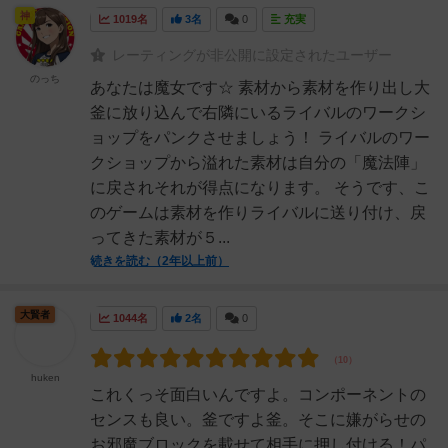
神
1019名
3名
0
充実
レーティングが非公開に設定されたユーザー
のっち
あなたは魔女です☆ 素材から素材を作り出し大
釜に放り込んで右隣にいるライバルのワークシ
ョップをパンクさせましょう！ ライバルのワー
クショップから溢れた素材は自分の「魔法陣」
に戻されそれが得点になります。 そうです、こ
のゲームは素材を作りライバルに送り付け、戻
ってきた素材が５...
続きを読む（2年以上前）
大賢者
1044名
2名
0
huken
これくっそ面白いんですよ。コンポーネントの
センスも良い。釜ですよ釜。そこに嫌がらせの
お邪魔ブロックを載せて相手に押し付ける！パ