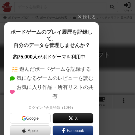
ログイン
閉じる
ボドゲーマTOP
ボードゲームの検索
ワーリング・ウィッチクラフト 日本語版の
ボードゲームのプレイ履歴を記録し
て、
自分のデータを管理しませんか？
ワーリング・ウィッチクラフト
約75,000人
がボドゲーマを利用中！
Whirling Witchcraft
遊んだボードゲームを記録する
気になるゲームのレビューを読む
お気に入り作品・所有リストの共
有
10
4
42
241
トップ
画像
動画
レビュー
カフェ
ログイン / 会員登録（10秒）
Google
X
Apple
Facebook