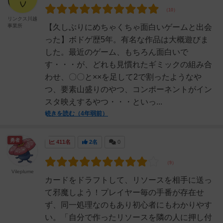
リンクス川越
事業所
【久しぶりにめちゃくちゃ面白いゲームと出会
った】ボドゲ歴5年。有名な作品は大概遊びま
した。最近のゲーム、もちろん面白いで
す・・・が、どれも見慣れたギミックの組み合
わせ、〇〇と××を足して2で割ったようなや
つ、要素山盛りのやつ、コンポーネントがイン
スタ映えするやつ・・・といっ...
続きを読む（4年弱前）
勇者
411名
2名
0
Vileplume
カードをドラフトして、リソースを相手に送っ
て邪魔しよう！プレイヤー毎の手番が存在せ
ず、同一処理なのもあり初心者にもわかりやす
い。「自分で作ったリソースを隣の人に押し付