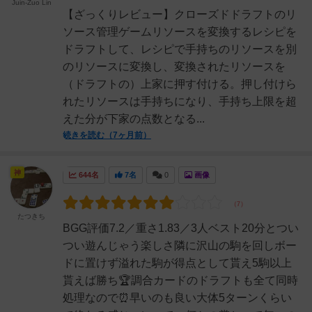
Juin-Zuo Lin
【ざっくりレビュー】クローズドドラフトのリ
ソース管理ゲームリソースを変換するレシピを
ドラフトして、レシピで手持ちのリソースを別
のリソースに変換し、変換されたリソースを
（ドラフトの）上家に押す付ける。押し付けら
れたリソースは手持ちになり、手持ち上限を超
えた分が下家の点数となる...
続きを読む（7ヶ月前）
神
644名
7名
0
画像
たつきち
BGG評価7.2／重さ1.83／3人ベスト20分とつい
つい遊んじゃう楽しさ隣に沢山の駒を回しボー
ドに置けず溢れた駒が得点として貰え5駒以上
貰えば勝ち🏆調合カードのドラフトも全て同時
処理なので⏰早いのも良い大体5ターンくらい