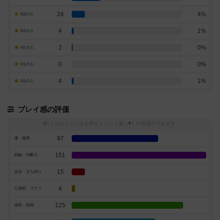
24
4%
5点の人
4
1%
4点の人
2
0%
3点の人
0
0%
2点の人
4
1%
1点の人
プレイ感の評価
トグルスイッチを押すとプレイ感（
※
）の投票ができます
97
運・確率
151
戦略・判断力
15
交渉・立ち回り
4
心理戦・ブラフ
125
攻防・戦闘