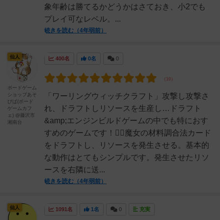
象年齢は勝てるかどうかはさておき、小2でも
プレイ可なレベル。...
続きを読む（4年弱前）
仙人
400名
0名
0
ボードゲーム
ショップあそ
「ワーリングウィッチクラフト」攻撃し攻撃さ
びば(ボード
れ、ドラフトしリソースを生産し…ドラフト
ゲームカフ
ェ) @藤沢市
&amp;エンジンビルドゲームの中でも特におす
湘南台
すめのゲームです！🧙‍♀️魔女の材料調合法カード
をドラフトし、リソースを発生させる。基本的
な動作はとてもシンプルです。発生させたリソ
ースを右隣に送...
続きを読む（4年弱前）
仙人
1091名
1名
0
充実