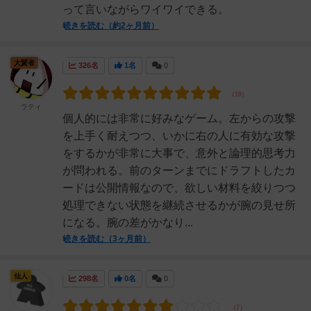
って言いながらワイワイできる。
続きを読む（約2ヶ月前）
大賢者
326名
1名
0
ラティ
個人的には非常に好みなゲーム。左からの攻撃
を上手く耐えつつ、いかに右の人に有効な攻撃
をするかが非常に大事で、意外と論理的思考力
が問われる。前のターンまでにドラフトしたカ
ードは公開情報なので、欲しい材料を絞りつつ
処理できない状態を継続させるかが腕の見せ所
になる。腕の差がかなり...
続きを読む（3ヶ月前）
仙人
298名
0名
0