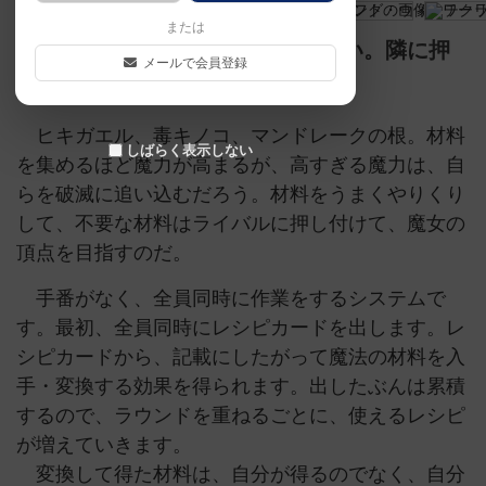
または
魔女の鍋は怪しげな材料でいっぱい。隣に押
メールで会員登録
し付けて、バーストさせてしまえ！
ヒキガエル、毒キノコ、マンドレークの根。材料
しばらく表示しない
を集めるほど魔力が高まるが、高すぎる魔力は、自
らを破滅に追い込むだろう。材料をうまくやりくり
して、不要な材料はライバルに押し付けて、魔女の
頂点を目指すのだ。
手番がなく、全員同時に作業をするシステムで
す。最初、全員同時にレシピカードを出します。レ
シピカードから、記載にしたがって魔法の材料を入
手・変換する効果を得られます。出したぶんは累積
するので、ラウンドを重ねるごとに、使えるレシピ
が増えていきます。
変換して得た材料は、自分が得るのでなく、自分