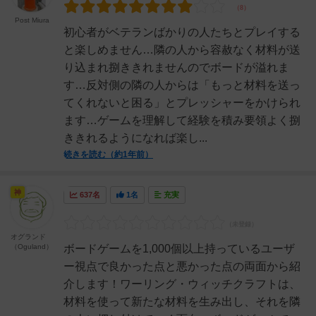
Post Miura
初心者がベテランばかりの人たちとプレイする
と楽しめません…隣の人から容赦なく材料が送
り込まれ捌ききれませんのでボードが溢れま
す…反対側の隣の人からは「もっと材料を送っ
てくれないと困る」とプレッシャーをかけられ
ます…ゲームを理解して経験を積み要領よく捌
ききれるようになれば楽し...
続きを読む（約1年前）
神
637名
1名
充実
オグランド
（Oguland）
ボードゲームを1,000個以上持っているユーザ
ー視点で良かった点と悪かった点の両面から紹
介します！ワーリング・ウィッチクラフトは、
材料を使って新たな材料を生み出し、それを隣