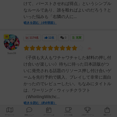
けて、バーストさせれば得点」というシンプル
なルールであり、誰を殴ればよいのだろう？と
いった悩みも「右隣の人に...
続きを読む（4年弱前）
神
1174名
12名
0
充実
Sato39
《子供も大人もワチャワチャした材料の押し付
け合いが楽しい♪》待ちに待った日本語版がつ
いに発売される話題のリソース押し付け合いゲ
ームを先行予約で購入、プレイして非常に面白
かったのでレビューしたい。ちなみにタイトル
は、ワーリング・ウィッチクラフト
（WhirilingWitchc...
続きを読む（約4年前）
勇者