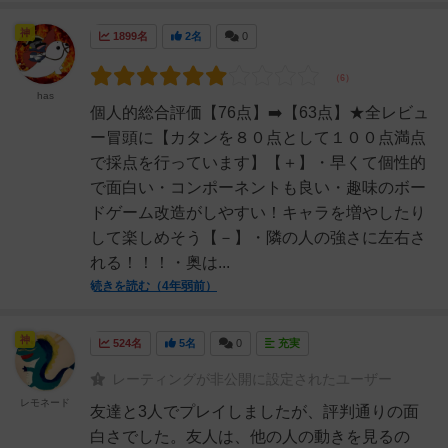
神
1899名
2名
0
has
個人的総合評価【76点】➡️【63点】★全レビュ
ー冒頭に【カタンを８０点として１００点満点
で採点を行っています】【＋】・早くて個性的
で面白い・コンポーネントも良い・趣味のボー
ドゲーム改造がしやすい！キャラを増やしたり
して楽しめそう【－】・隣の人の強さに左右さ
れる！！！・奥は...
続きを読む（4年弱前）
神
524名
5名
0
充実
レーティングが非公開に設定されたユーザー
レモネード
友達と3人でプレイしましたが、評判通りの面
白さでした。友人は、他の人の動きを見るの