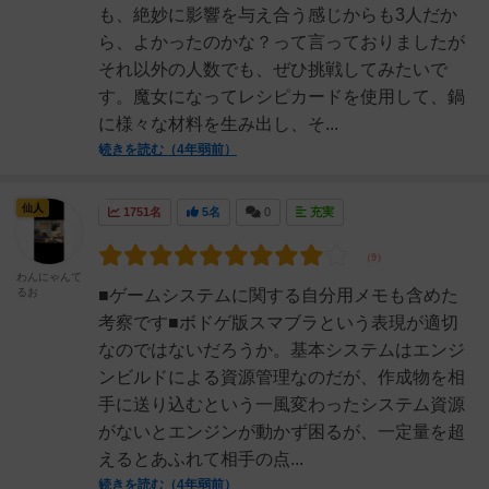
も、絶妙に影響を与え合う感じからも3人だか
ら、よかったのかな？って言っておりましたが
それ以外の人数でも、ぜひ挑戦してみたいで
す。魔女になってレシピカードを使用して、鍋
に様々な材料を生み出し、そ...
続きを読む（4年弱前）
仙人
1751名
5名
0
充実
わんにゃんて
るお
■ゲームシステムに関する自分用メモも含めた
考察です■ボドゲ版スマブラという表現が適切
なのではないだろうか。基本システムはエンジ
ンビルドによる資源管理なのだが、作成物を相
手に送り込むという一風変わったシステム資源
がないとエンジンが動かず困るが、一定量を超
えるとあふれて相手の点...
続きを読む（4年弱前）