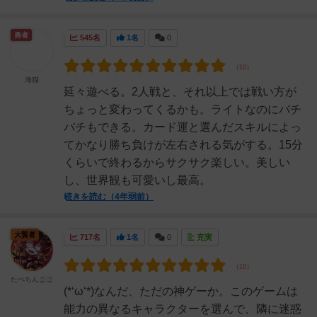
勇者
545名
1名
0
海猫
延々遊べる。2人戦と、それ以上では戦い方が
ちょっと変わってくるかも。ライトなのにバチ
バチもできる。カード運と選んだスキルによっ
てかなり勝ち負けが左右される気がする。15分
くらいで終わるからサクサク楽しい。美しい
し、世界観も可愛いし最高。
続きを読む（4年弱前）
大賢者
717名
1名
0
充実
たべちん☃☃
(*‘ω‘*)なんだ、ただの神ゲーか。このゲームは
能力の異なるキャラクターを選んで、隣に迷惑