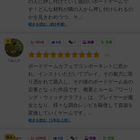
の人に押し付けていく面白いボードゲームで
す！どんな材料が隣の人から押し付けられるの
かを見きわめつつ、そ...
続きを読む（約1年前）
神
909名
9名
0
画像
充実
手動人形
ボードゲームカフェでコンポーネントに惹か
れ、インストいただいてプレイ。その魅力に取
り憑かれて購入し、その後のボードゲーム会の
定番となった作品です。概要とルール『ワーリ
ング・ウィッチクラフト』は、プレイヤーが魔
女となり、様々な調合レシピを駆使して資源を
変換していくゲームです。...
続きを読む（1年以上前）
仙人
1099名
5名
0
画像
充実