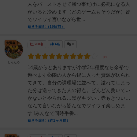
人をバーストさせて勝つ事だけに必死になる人
がいると冷めます（どのゲームもそうだが）皆
でワイワイ言いながら世...
続きを読む（19日前）
大賢者
260名
4名
0
しんたろ
14歳からとありますが小学3年程度なら余裕で
遊べます👍隣の人から鍋に入った資源が送られ
てきて、自分の調理場に並べて、溢れてしまっ
た分は送ってきた人の得点。どんどん捌いてい
かないとやられる…黒がキツい…赤もきつい…
なんて言いながら皆んなでワイワイ楽しめま
す‼️みんなで同時手番...
続きを読む（約1ヶ月前）
大賢者