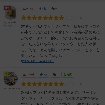
勇者
649名
1名
0
鳥よその瞳に
何を思う
左隣から飛んでくるジャブを一旦受けて〜自分
の中でこねこねして強化して〜右隣の溝落ちに
ぶちかませ！！！的な。哀れにも自分の右隣に
なった人をいち早くノックアウトした人が勝
ち。的な。そんな楽しいゲームです。とっても
楽しいよ！買って損なし！
続きを読む（3年以上前）
神
1798名
8名
0
充実
winterkoninkske
2〜3人プレイ時の感想を書きます。ワーリン
グ・ウィッチクラフトは、5種類の資材を変換
するカードをプレイして増やし、生まれた資材