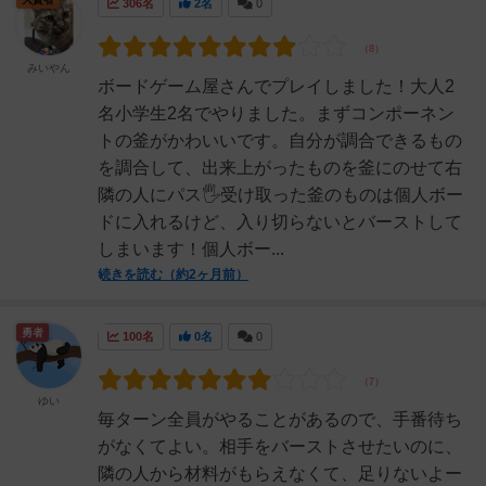
306名
2名
0
みいやん
ボードゲーム屋さんでプレイしました！大人2
名小学生2名でやりました。まずコンポーネン
トの釜がかわいいです。自分が調合できるもの
を調合して、出来上がったものを釜にのせて右
隣の人にパス🖐️受け取った釜のものは個人ボー
ドに入れるけど、入り切らないとバーストして
しまいます！個人ボー...
続きを読む（約2ヶ月前）
勇者
100名
0名
0
ゆい
毎ターン全員がやることがあるので、手番待ち
がなくてよい。相手をバーストさせたいのに、
隣の人から材料がもらえなくて、足りないよー