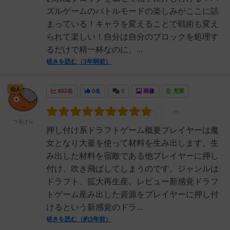
ズルゲームのバトルモードの楽しみがここに詰
まっている！キャラを変えることで戦術も変え
られて楽しい！自分は自分のブロックを処理す
るだけで精一杯なのに、...
続きを読む（3年弱前）
仙人
652名
0名
0
画像
充実
つるけら
押し付け系ドラフトゲーム概要プレイヤーは魔
女となり大釜を使って材料を生み出します。生
み出した材料を宿敵である他プレイヤーに押し
付け、吹き飛ばしてしまうのです。ジャンルは
ドラフト、拡大再生産。レビュー新感覚ドラフ
トゲーム産み出した資源をプレイヤーに押し付
けるという新感覚のドラ...
続きを読む（約3年前）