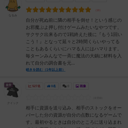
なるみ
自分が死ぬ前に隣の相手を倒せ！という感じの
お邪魔ぷよ押し付けゲームみたいなやつです。
サクサク出来るので1戦終えた後に『もう1回い
こう！』となって延々と2時間くらいやってる
こともあるくらいにハマる人にはハマります。
毎ターンみんなで一斉に魔法の大鍋に材料を入
れて自分の調合書を元...
続きを読む（1年以上前）
皇帝
527名
0名
0
画像
クイック
相手に資源を送り込み、相手のストックをオー
バーした分の資源が自分の点数になるゲームで
す。最初やるときは自分のところに送り込まれ