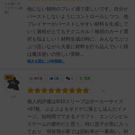
ヒロ(新！ボ
ードゲーム家
他にない独特のプレイ感で楽しいです。自分が
族)
バーストしないようにコントロールしつつ、他
プレイヤーがバーストしやすい材料を生成して
いく過程がとてもテクニカル！毎回のカード選
択も悩ましい！材料生成の時に、みんなでぶつ
ぶつ言いながら大釜に材料を打ち込んでいく様
は魔法使いの怪しい実験...
続きを読む（4年弱前）
仙人
867名
1名
0
充実
ぶり
個人的評価は9/10スリーブはポーカーサイズ
×87枚。ぷよぷよをボドゲに落とし込んだイメ
ージ。短時間でできるドラフト、エンジンビル
ドゲームの傑作だと思う。特に息子が気に入っ
ており、現状我が家では回転率が一番高い。対