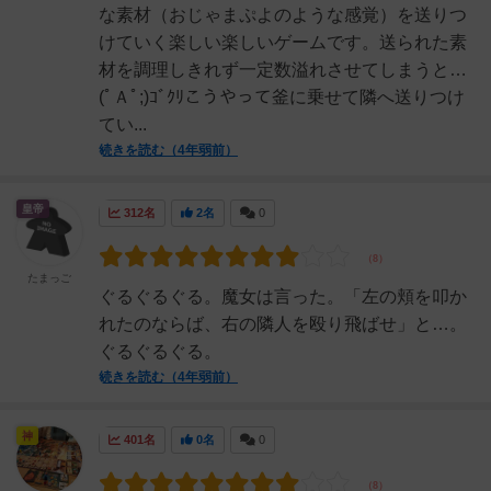
な素材（おじゃまぷよのような感覚）を送りつ
けていく楽しい楽しいゲームです。送られた素
材を調理しきれず一定数溢れさせてしまうと…
(ﾟＡﾟ;)ｺﾞｸﾘこうやって釜に乗せて隣へ送りつけ
てい...
続きを読む（4年弱前）
皇帝
312名
2名
0
たまっご
ぐるぐるぐる。魔女は言った。「左の頬を叩か
れたのならば、右の隣人を殴り飛ばせ」と…。
ぐるぐるぐる。
続きを読む（4年弱前）
神
401名
0名
0