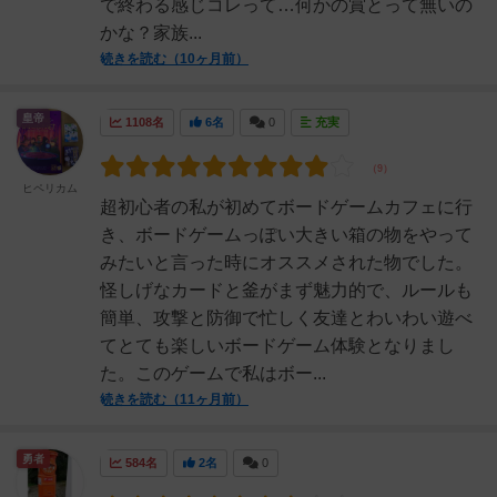
で終わる感じコレって…何かの賞とって無いの
かな？家族...
続きを読む（10ヶ月前）
皇帝
1108名
6名
0
充実
ヒペリカム
超初心者の私が初めてボードゲームカフェに行
き、ボードゲームっぽい大きい箱の物をやって
みたいと言った時にオススメされた物でした。
怪しげなカードと釜がまず魅力的で、ルールも
簡単、攻撃と防御で忙しく友達とわいわい遊べ
てとても楽しいボードゲーム体験となりまし
た。このゲームで私はボー...
続きを読む（11ヶ月前）
勇者
584名
2名
0