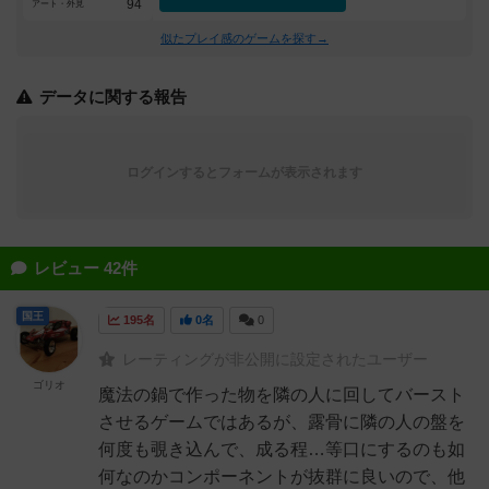
94
アート・外見
似たプレイ感のゲームを探す→
データに関する報告
ログインするとフォームが表示されます
レビュー 42件
国王
195名
0名
0
レーティングが非公開に設定されたユーザー
ゴリオ
魔法の鍋で作った物を隣の人に回してバースト
させるゲームではあるが、露骨に隣の人の盤を
何度も覗き込んで、成る程…等口にするのも如
何なのかコンポーネントが抜群に良いので、他