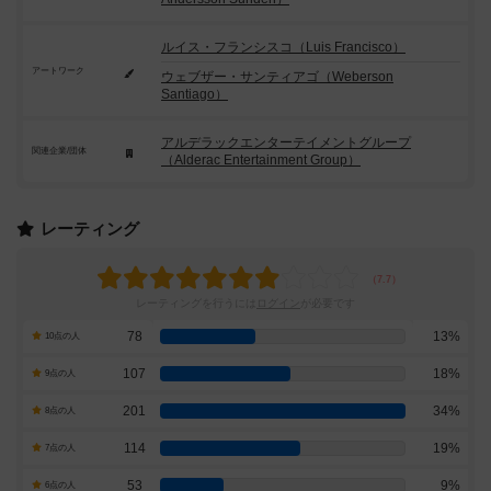
ルイス・フランシスコ（Luis Francisco）
アートワーク
ウェブザー・サンティアゴ（Weberson
Santiago）
アルデラックエンターテイメントグループ
関連企業/団体
（Alderac Entertainment Group）
レーティング
レーティングを行うには
ログイン
が必要です
78
13%
10点の人
107
18%
9点の人
201
34%
8点の人
114
19%
7点の人
53
9%
6点の人