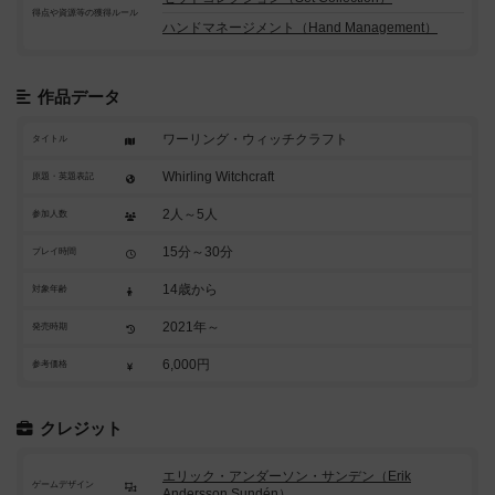
得点や資源等の獲得ルール
ハンドマネージメント（Hand Management）
作品データ
ワーリング・ウィッチクラフト
タイトル
Whirling Witchcraft
原題・英題表記
2人～5人
参加人数
15分～30分
プレイ時間
14歳から
対象年齢
2021年～
発売時期
6,000円
参考価格
クレジット
エリック・アンダーソン・サンデン（Erik
ゲームデザイン
Andersson Sundén）