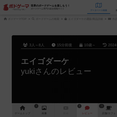
世界のボードゲームを楽しもう！
ボードゲーム専門の総合情報サイト
データベース
検
ボドゲーマTOP
ボードゲームの検索
エイゴダーケの通販/商品詳細
作
3人～8人
15分前後
10歳～
202
エイゴダーケ
yukiさんのレビュー
1
5
72
ゲーム
トップ
画像
動画
レビュー
店舗/
カフェ