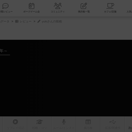
索
新着レビュー
ボードゲーム会
コミュニティ
掲示板一覧
品データ
レビュー
yukiさんの投稿
4年～
リプレイ
日記
戦略
・コツ
ルール
/インスト
掲示板
拡張/関連
作
次