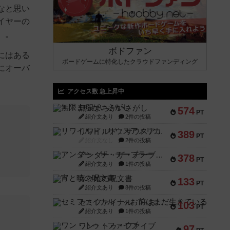
なと思い
イヤーの
）。
ボドファン
にはある
ボードゲームに特化したクラウドファンディング
にオーバ
アクセス数 急上昇中
無限まちがいさがし
574
PT
紹介文あり
2件の投稿
リワイルド：サウスアメリカ
389
PT
紹介文なし
2件の投稿
アンダー・ザ・テーブラー
378
PT
紹介文あり
1件の投稿
宵と暁の呪文書
133
PT
紹介文あり
8件の投稿
セミファイナル ～お前はまだ生きている～
103
PT
紹介文あり
1件の投稿
ワン・トゥ・ファイブ
97