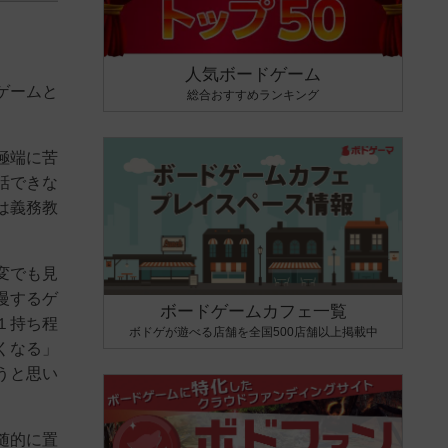
人気ボードゲーム
ゲームと
総合おすすめランキング
極端に苦
話できな
は義務教
変でも見
慢するゲ
ボードゲームカフェ一覧
１持ち程
ボドゲが遊べる店舗を全国500店舗以上掲載中
くなる」
うと思い
随的に置