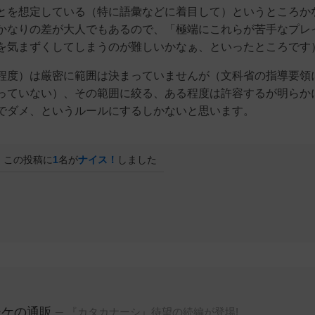
とを想定している（特に語彙などに着目して）というところか
かなりの差が大人でもあるので、「極端にこれらが苦手なプレ
を気まずくしてしまうのが難しいかなぁ、といったところです
度）は厳密に範囲は決まっていませんが（文科省の指導要領
っていない）、その範囲に絞る、ある程度は許容するが明らか
でダメ、というルールにするしかないと思います。
この投稿に
1
名が
ナイス！
しました
ーケの通販
『カタカナーシ』待望の続編が登場!