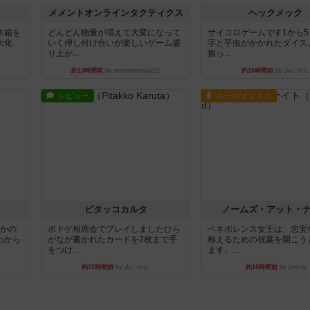
ュ
メメントオンラインタクティクス
ヘックメック
木箱を
どんどん物量が増えて大変になって
サイコロゲームです1から
大化
いく押し付け合いが楽しいゲーム盛
字と芋虫がかかれたダイス
り上が...
振っ...
約13時間前
by nekomanma222
約15時間前
by みいやん
レビュー
ルール/インスト
ピタッコカルタ
ノームズ・アット・
とかの
ボドゲ相席会でプレイしましたひら
ベネボレンス女王は、忠実
わから
がなが書かれたカードを2枚まで手
称えるための祝宴を開こう
をつけ...
ます。...
約15時間前
by みいやん
約16時間前
by jurong