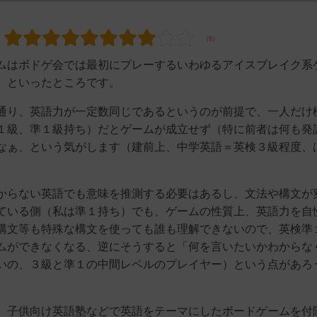
はボドゲ会では最初にプレーするいわゆるアイスブレイク系
、といったところです。
り、英語力が一定数同じであるというのが前提で、一人だけ
１級、準１級持ち）だとゲームが成立せず（特に前者は何も発
なぁ、という気がします（建前上、中学英語＝英検３級程度、
らない英語でも意味を推測する必要はあるし、文法や構文が
ている側（私は準１持ち）でも、ゲームの性質上、英語力を自
構文等も特殊な構文を使っても誰も理解できないので、英検準
ムができなくなる、逆にそうすると「何を言いたいかわからな
いの、３級と準１の中間レベルのプレイヤー）という点があろ
子供向け英語塾などで英語をテーマにしたボードゲームを付