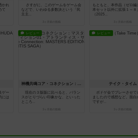
憑かれ
さすがに、このゲームをゲーム会
もともと、本作品（ゼロ編
めて
などで、いわゆる多数決という「民
本セット以外に拡張１～８
主主...
（2025...
3ヶ月前
の投稿
3ヶ月前
の投稿
レビュー
レビュー
神機共鳴コア・コネクション：マスターズ・エディション01・アトランティス・サーガ
テイク・タイム
良ゲー
現在の３版版に比べると、バラン
ボドゲ会でプレーさせて
的には
スがとりづらい印象かな、といった
ましたので感想など。面白
ところ...
ですが...
3ヶ月前
の投稿
3ヶ月前
の投稿