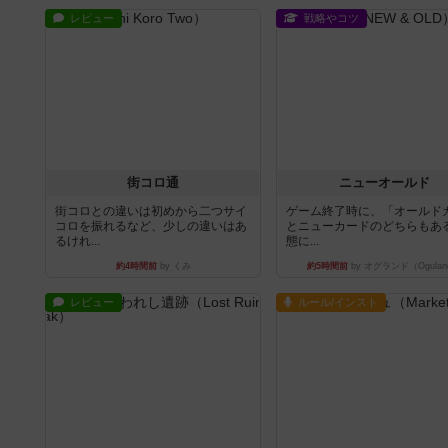
レビュー
戦略やコツ
街コロ通
ニューオールド
街コロとの違いは初めから二つサイ
ゲーム終了時に、「オールド
コロを振れるなど、少しの違いはあ
とニューカードのどちらもある
るけれ...
態に...
約4時間前
by くみ
約5時間前
by オグランド（Ogulan
レビュー
ルール/インスト