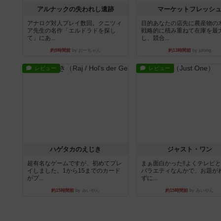
アルナックの失われし遺跡
マーケットフレッシ
アナログ対人プレイ数回。クニツィ
目的あなたの店先に農産物の
ア先生の名作「エルドラドを探し
戦略的に積み重ねて在庫を最
て」にあ...
し、競合...
約9時間前
by おーちゃん
約13時間前
by jurong
レビュー
レビュー
ハゲタカのえじき
ジャスト・ワン
超有名なゲームですが、初めてプレ
まぁ面白かった‼️よくテレビ
イしました。1から15までのカード
バラエティなんかで、お題が
がプ...
ずに...
約15時間前
by みいやん
約15時間前
by みいやん