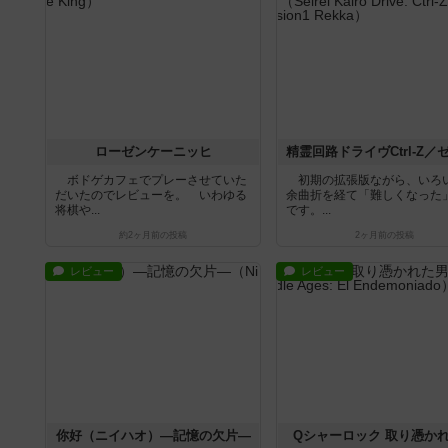
ローゼンケーニッヒ
ボドゲカフェでプレーさせていた
初期の拡張版ながら、いろ
だいたのでレビューを。 いわゆる
余曲折を経て「難しくなった
将棋や...
です。...
約2ヶ月前
の投稿
2ヶ月前
の投稿
レビュー
レビュー
你好（ニイハオ）―記憶の欠片―
Qシャーロック 取り憑か