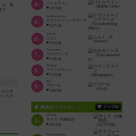
4
バトルライン
）は、基
位
2378名
まで
Terraforming Mars
5
テラフォーミングマーズ
位
2371名
6 nimmt!
6
ニムト
位
2202名
Carcassonne
7
カルカソンヌ
位
2191名
Wingspan
8
ウイングスパン
位
2150名
Azul
9
アズール
位
1903名
いただき
かったの
興味ありランキング
トップ50
SCYTHE
1
サイズ -大鎌戦役-
位
2415名
Terraforming Mars