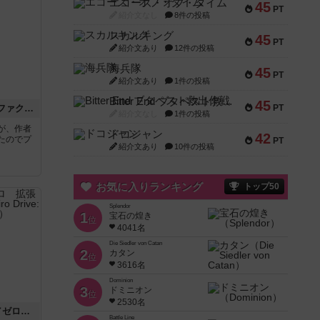
エコーズ・オブ・タイム
45
PT
紹介文なし
8件の投稿
スカルキング
45
PT
紹介文あり
12件の投稿
海兵隊
45
PT
紹介文あり
1件の投稿
Bitter End ブタペスト救出作戦
45
エコロジ（エコロジカルファクトリー）
PT
紹介文なし
1件の投稿
が、作者
ドコジャン
42
たのでプ
PT
紹介文あり
10件の投稿
お気に入りランキング
トップ50
Splendor
1
宝石の煌き
位
4041名
Die Siedler von Catan
2
カタン
位
3616名
Dominion
3
ドミニオン
位
2530名
精霊回路ドライヴCtrl-Z／ゼロ 拡張10^60「那由多」
Battle Line