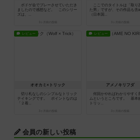
ボドゲ会でプレーさせていただき
ここでのタイトルは「取り
ましたので感想など。 このシリー
た男」ですが、その作品も含
ズは、...
（日本国...
3ヶ月前
の投稿
3ヶ月前
の投稿
レビュー
レビュー
オオカミ×トリック
アメノキリフダ
切り札なしのシンプルなトリック
何回かやればわかりやすく
テイキングです。 ポイントなのは
ムというところです。 基本
「２着...
トリッ...
3ヶ月前
の投稿
3ヶ月前
の投稿
会員の新しい投稿