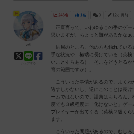
神
243名
1名
0
12ヶ月前
正直言って、いわゆるこの手のゲーム
思いますが、ちょっと難があるかなぁ
yuki
結局のところ、他の方も触れている通
手な状況や、極端に長けている（英検
いことすらある）、そこをどうとるか
シェアする
育の範囲ですが）。
こういった事情があるので、よくわか
逃すしかないし、逆にこのことは長け
ームではないので、語彙はもちろん、
度でも３級程度に「化けないと」ゲー
プレイヤーが出てくる（英検２級くら
ます。
こういった問題があるので、むしろ、