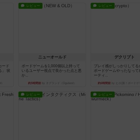
レビュー
レビュー
ニューオールド
デクリプト
カード
ボードゲームを1,000個以上持って
プレイ感がしっかりしてる
」 状
いるユーザー視点で良かった点と悪
ボードゲームやったなって
か...
ーティ...
d）
約5時間前
by オグランド（Oguland）
約6時間前
by ヒロ(新！ボードゲ
レビュー
レビュー