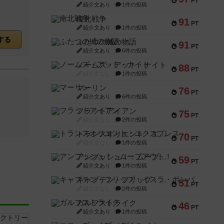
PT
紹介文あり
1件の投稿
南北戦争
91
PT
紹介文あり
1件の投稿
する
ふたつの城の物語
91
PT
紹介文あり
6件の投稿
ノームズ・アット・ナイト
88
PT
紹介文なし
1件の投稿
マーリン
76
PT
紹介文あり
6件の投稿
フラットアイアン
75
PT
紹介文なし
2件の投稿
トランスオリエント・エクスプレス
70
PT
紹介文なし
1件の投稿
アンブッシュ！：ムーブアウト！
59
PT
紹介文あり
1件の投稿
キャプテン・フリップ：イスラ・ボンバ
51
PT
紹介文なし
2件の投稿
ガルフストライク
46
PT
紹介文あり
1件の投稿