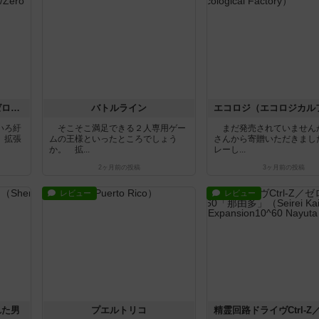
精霊回路ドライヴCtrl-Z／ゼロ 拡張１「烈花」
バトルライン
いろ紆
そこそこ満足できる２人専用ゲー
まだ発売されていません
」拡張
ムの王様といったところでしょう
さんから寄贈いただきまし
か。 拡...
レーし...
2ヶ月前
の投稿
3ヶ月前
の投稿
レビュー
レビュー
れた男
プエルトリコ