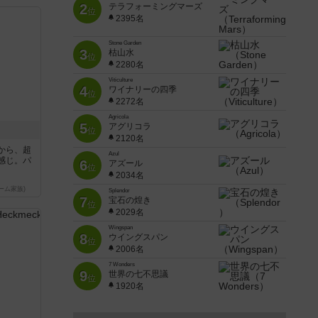
2
テラフォーミングマーズ
位
2395名
Stone Garden
3
枯山水
位
2280名
Viticulture
4
ワイナリーの四季
位
2272名
Agricola
5
アグリコラ
位
2120名
から、超
Azul
感じ。パ
6
アズール
位
2034名
ーム家族)
Splendor
7
宝石の煌き
位
2029名
Wingspan
8
ウイングスパン
位
2006名
7 Wonders
9
世界の七不思議
位
1920名