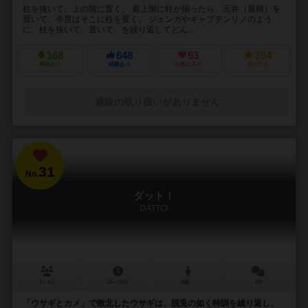
柱を抜いて、上の階に置く。 最上階に柱が揃ったら、天井（屋根）を
置いて、今度はそこに柱を置く。 ジェンガやキャプテンリノのよう
に、柱を抜いて、置いて、を繰り返してどん...
168
648
93
354
興味あり
経験あり
お気に入り
持ってる
通販の取り扱いがありません
31
No.
ダット！
DATTO!
2～4人
10～30分
8歳～
3件
「ウサギとカメ」で敗北したウサギは、脱兎の如く特訓を繰り返し、