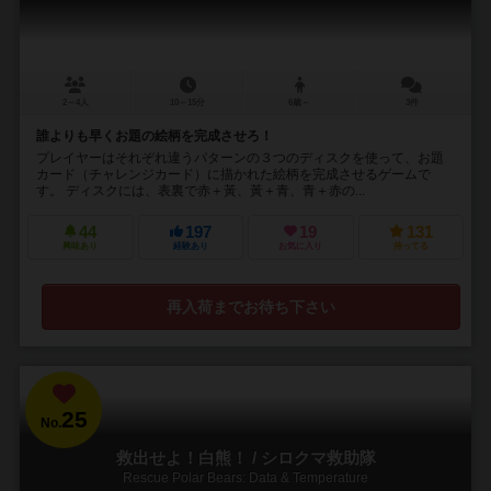
2～4人
10～15分
6歳～
3件
誰よりも早くお題の絵柄を完成させろ！
プレイヤーはそれぞれ違うパターンの３つのディスクを使って、お題
カード（チャレンジカード）に描かれた絵柄を完成させるゲームで
す。 ディスクには、表裏で赤＋黃、黃＋青、青＋赤の...
44
197
19
131
興味あり
経験あり
お気に入り
持ってる
再入荷までお待ち下さい
25
No.
救出せよ！白熊！ / シロクマ救助隊
Rescue Polar Bears: Data & Temperature