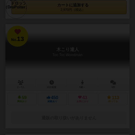
カートに追加する
2,970円（税込）
13
No.
木こり達人
Toc Toc Woodman
2～7人
10分前後
5歳～
5件
59
450
43
113
興味あり
経験あり
お気に入り
持ってる
通販の取り扱いがありません