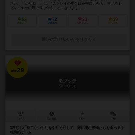
さい。 「いいね！」は、4人プレイの場合は市中に50あり、それを各
プレイヤーの店で奪い合うことになります。...
52
72
23
29
興味あり
経験あり
お気に入り
持ってる
通販の取り扱いがありません
29
No.
モグッテ
MOGUTTE
2～4人
20分前後
8歳～
2件
3種類しか持てない手札をやりくりして、海に棲む獲物たちを食べる手
札構築ゲーム