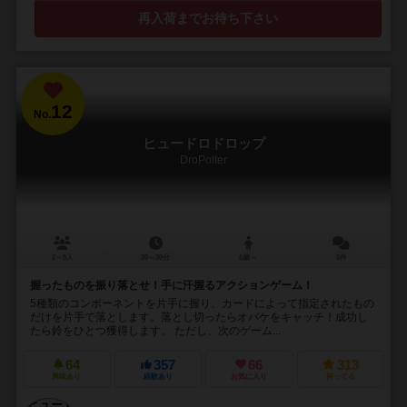
再入荷までお待ち下さい
12
No.
ヒュードロドロップ
DroPolter
2～5人
20～30分
6歳～
5件
握ったものを振り落とせ！手に汗握るアクションゲーム！
5種類のコンポーネントを片手に握り、カードによって指定されたもの
だけを片手で落とします。落とし切ったらオバケをキャッチ！成功し
たら鈴をひとつ獲得します。 ただし、次のゲーム...
64
357
66
313
興味あり
経験あり
お気に入り
持ってる