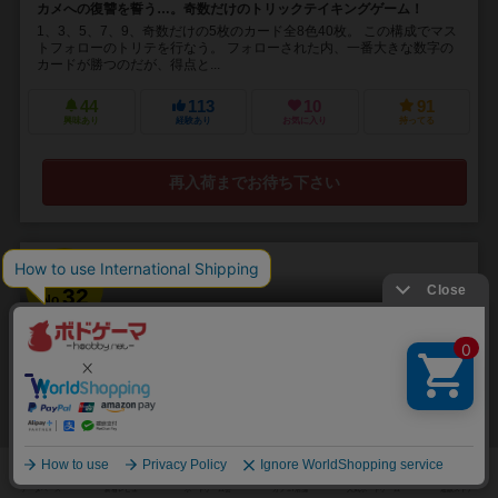
カメへの復讐を誓う…。奇数だけのトリックテイキングゲーム！
1、3、5、7、9、奇数だけの5枚のカード全8色40枚。 この構成でマス
トフォローのトリテを行なう。 フォローされた内、一番大きな数字の
カードが勝つのだが、得点と...
44
113
10
91
興味あり
経験あり
お気に入り
持ってる
再入荷までお待ち下さい
32
No.
レディファースト
Lady First
2人用
3～8分
14歳～
5件