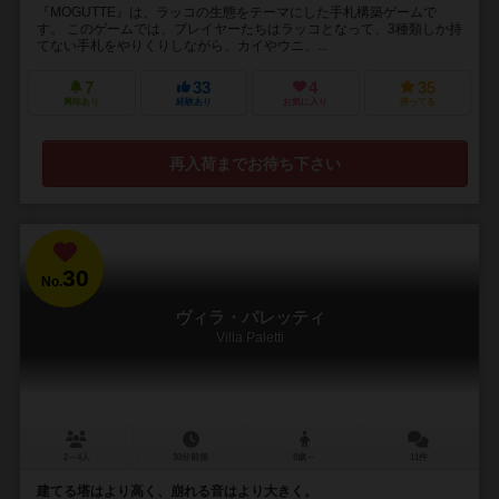
『MOGUTTE』は、ラッコの生態をテーマにした手札構築ゲームで
す。 このゲームでは、プレイヤーたちはラッコとなって、3種類しか持
てない手札をやりくりしながら、カイやウニ、...
7
33
4
35
興味あり
経験あり
お気に入り
持ってる
再入荷までお待ち下さい
30
No.
ヴィラ・パレッティ
Villa Paletti
2～4人
30分前後
8歳～
11件
建てる塔はより高く、崩れる音はより大きく。