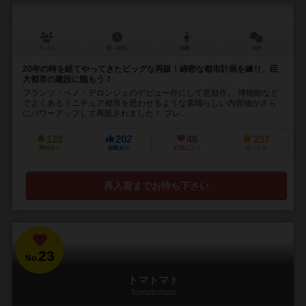
2～4人
45～60分
13歳～
16件
20年の時を経てやってきたビッグな再販！綿密な都市計画を練り、巨
大都市の建設に臨もう！
フランツ・ベノ・デロンジェのデビュー作にして意欲作。 博物館など
でよくあるミニチュア都市を思わせるような素晴らしい内容物がさら
にパワーアップして再販されました！ プレ...
128
202
48
237
興味あり
経験あり
お気に入り
持ってる
再入荷までお待ち下さい
23
No.
トマトマト
Tomatomato