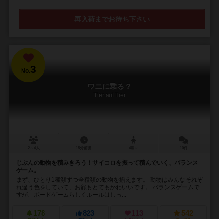
再入荷までお待ち下さい
3
No.
ワニに乗る？
Tier auf Tier
2～4人
15分前後
4歳～
10件
じぶんの動物を積みきろう！サイコロを振って積んでいく、バランス
ゲーム。
まず、ひとり1種類ずつ全種類の動物を揃えます。 動物はみんなそれぞ
れ違う色をしていて、お顔もとてもかわいいです。 バランスゲームで
すが、ボードゲームらしくルールはしっ...
178
823
113
542