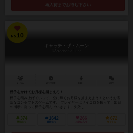
再入荷までお待ち下さい
10
No.
キャッチ・ザ・ムーン
Décrocher la Lune
2～6人
20分前後
6歳～
23件
梯子をかけてお月様を捕まえろ！
梯子を積み上げていって、空に輝くお月様を捕まえよう！というお洒
落なコンセプトのゲームです。 プレイヤーはサイコロを振って、出目
の指示に従って梯子を積んでいきます。失敗し...
374
1642
266
672
興味あり
経験あり
お気に入り
持ってる