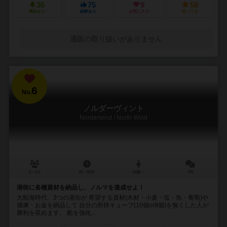
36
75
9
58
興味あり
経験あり
お気に入り
持ってる
通販の取り扱いがありません
6
No.
ノルダーヴィント
Norderwind / North Wind
2～4人
45～60分
10歳～
2件
港街に各種資材を納品し、ノルマを達成せよ！
大航海時代、3つの港街が 希望する資材(木材・小麦・塩・魚・葡萄)や
捕虜・お金を納品して 自分の所持キューブ(10個or8個)を無くした人が
勝利を収めます。 船を強化...