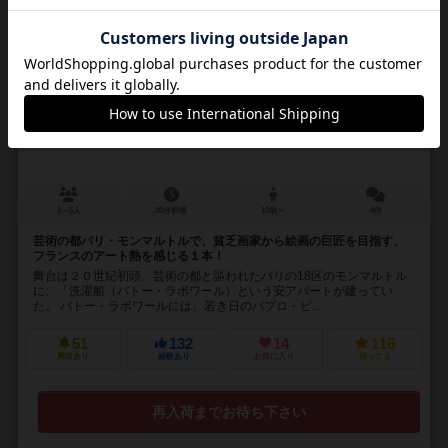
16
No.
モンマルトル
Montmartre
2～5人
30分前後
10歳～
4件
芸術の都パリ・モンマルトルで、貧乏画家から絵画の巨匠を目指す、
フランスのアート熱を感じる１本！
舞台は２０世紀初頭、芸術の都と謳われたパリの18区のモンマルトル
に、「洗濯船（バトー・ラボワール）という安アパートが建ってい
た。 バトー・ラボワールには、若き日のパブロ・ピ...
51
132
14
116
興味あり
経験あり
お気に入り
持ってる
再入荷までお待ち下さい