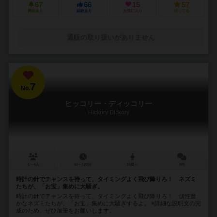
67
66
15
57
興味あり
経験あり
お気に入り
持ってる
通販の取り扱いがありません
7
No.
ヒッコリー・ディッコリー
Hickory Dickory
1～4人
60～120分
10歳～
9件
時計の針でチャンスを待って、タイミングよく飛び降りろ！ ネズミ
たちが、「お宝」集めに大騒ぎ。
時計の針でチャンスを待って、タイミングよく飛び降りろ！ 個性豊
かなネズミたちが、「お宝」集めに大騒ぎするよ。 ※詳細な説明文の完
成のため、ぜひ加筆をお願いします。