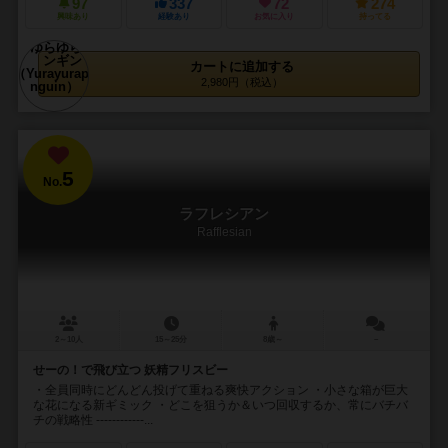
97
337
72
274
興味あり
経験あり
お気に入り
持ってる
カートに追加する
2,980円（税込）
5
No.
ラフレシアン
Rafflesian
2～10人
15～25分
8歳～
－
せーの！で飛び立つ 妖精フリスビー
・全員同時にどんどん投げて重ねる爽快アクション ・小さな箱が巨大
な花になる新ギミック ・どこを狙うか＆いつ回収するか、常にバチバ
チの戦略性 ------------...