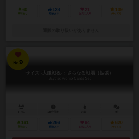
60
128
21
109
興味あり
経験あり
お気に入り
持ってる
通販の取り扱いがありません
9
No.
サイズ -大鎌戦役-：さらなる戦場（拡張）
Scythe: Promo Cards Set
1～5人
115分前後
14歳～
4件
161
266
84
620
興味あり
経験あり
お気に入り
持ってる