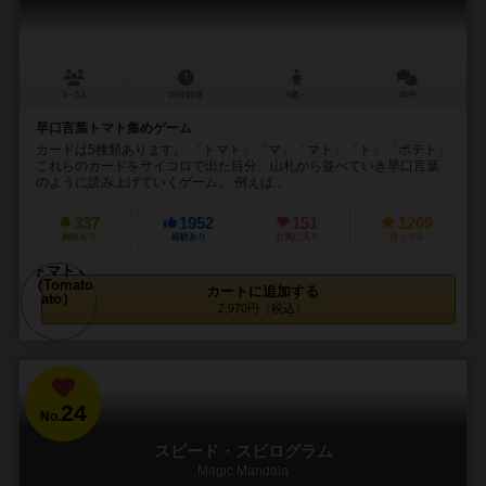
3～6人
20分前後
6歳～
35件
早口言葉トマト集めゲーム
カードは5種類あります。 「トマト」「マ」「マト」「ト」「ポテト」
これらのカードをサイコロで出た目分、山札から並べていき早口言葉
のように読み上げていくゲーム。 例えば...
337
1952
151
1209
興味あり
経験あり
お気に入り
持ってる
カートに追加する
2,970円（税込）
24
No.
スピード・スピログラム
Magic Mandala