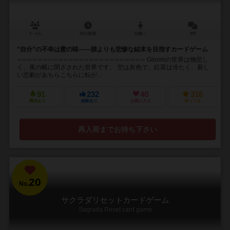
2～5人
60分前後
13歳～
8件
”自分”の不幸は蜜の味――誰よりも悲惨な結末を目指すカードゲーム
∽∽∽∽∽∽∽∽∽∽∽∽∽∽∽∽∽∽∽∽∽∽∽∽∽ Gloomの世界は物悲し
く、夜の帳に閉ざされた世界です。 空は灰色で、紅茶は冷たく、新し
い悲劇があちらこちらに転が...
91
232
40
316
興味あり
経験あり
お気に入り
持ってる
再入荷までお待ち下さい
20
No.
サクラダリセットカードゲーム
Sagrada Reset card game