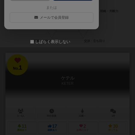
または
メールで会員登録
しばらく表示しない
1
No.
ケテル
KETER
3～4人
30分前後
12歳～
1件
11
17
2
30
興味あり
経験あり
お気に入り
持ってる