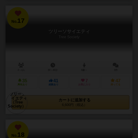
17
No.
ツリーソサイエティ
Tree Society
2～4人
30～45分
8歳～
3件
35
41
7
47
興味あり
経験あり
お気に入り
持ってる
カートに追加する
6,600円（税込）
18
No.