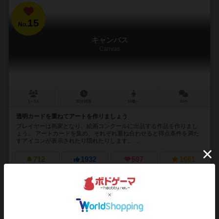
15
No.
キャンバス
Canvas
1～5人
30分前後
14歳～
44件
透明カードを重ねてアートを作りましょう
プレイヤーは画家となり、絵画コンクールに出品する作品を作りまし
ょう。 アートカードを集め、それぞれ重ね合わせると得点条件を満た
すアイコンが表示されたり隠れたりします。 ...
712
1932
597
1661
興味あり
経験あり
お気に入り
持ってる
再入荷までお待ち下さい