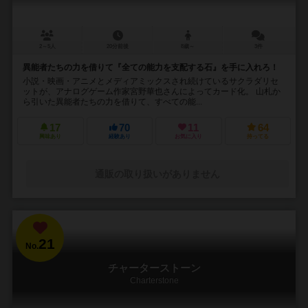
2～5人
20分前後
8歳～
3件
異能者たちの力を借りて『全ての能力を支配する石』を手に入れろ！
小説・映画・アニメとメディアミックスされ続けているサクラダリセ
ットが、アナログゲーム作家宮野華也さんによってカード化。 山札か
ら引いた異能者たちの力を借りて、すべての能...
17
70
11
64
興味あり
経験あり
お気に入り
持ってる
通販の取り扱いがありません
21
No.
チャーターストーン
Charterstone