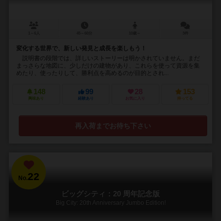
1～6人
45～60分
10歳～
3件
変化する世界で、新しい発見と成長を楽しもう！
説明書の段階では、詳しいストーリーは明かされていません。まだ
まっさらな地図に、少しだけの建物があり、これらを使って資源を集
めたり、使ったりして、勝利点を高めるのが目的とされ...
148
99
28
153
興味あり
経験あり
お気に入り
持ってる
再入荷までお待ち下さい
22
No.
ビッグシティ：20 周年記念版
Big City: 20th Anniversary Jumbo Edition!