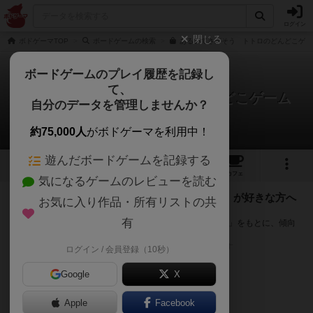
ログイン
閉じる
ボドゲーマTOP
ボードゲームの検索
あるいてさがそう トトロのどんどこゲー
ボードゲームのプレイ履歴を記録し
て、
あるいてさがそう トトロのどんどこゲーム
自分のデータを管理しませんか？
次のおすすめボードゲーム
約75,000人
がボドゲーマを利用中！
遊んだボードゲームを記録する
4
3
11
トップ
画像
動画
レビュー
カフェ
気になるゲームのレビューを読む
『あるいてさがそう トトロのどんどこゲーム』が好きな方へ
お気に入り作品・所有リストの共
のおすすめ
有
このゲームのトップページで投票された「プレイ感の評価」をもとに、傾向
が近いボードゲームをランキング形式で紹介します。
※リストには一定の投票数がある作品のみを表示しています
ログイン / 会員登録（10秒）
Google
X
Apple
Facebook