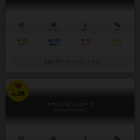
1～4人
30～60分
8歳～
4件
105
130
29
92
興味あり
経験あり
お気に入り
持ってる
通販の取り扱いがありません
26
No.
カチカンモンスターズ
Kachikan Monsters