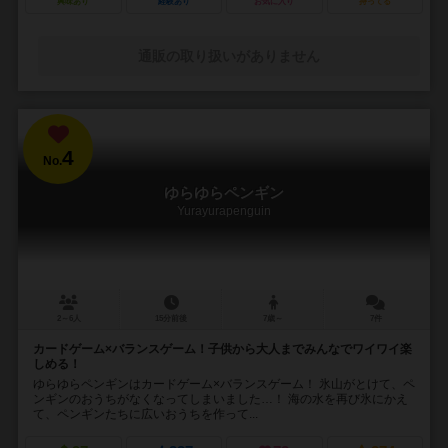
興味あり
経験あり
お気に入り
持ってる
通販の取り扱いがありません
4
No.
ゆらゆらペンギン
Yurayurapenguin
2～6人
15分前後
7歳～
7件
カードゲーム×バランスゲーム！子供から大人までみんなでワイワイ楽
しめる！
ゆらゆらペンギンはカードゲーム×バランスゲーム！ 氷山がとけて、ペ
ンギンのおうちがなくなってしまいました…！ 海の水を再び氷にかえ
て、ペンギンたちに広いおうちを作って...