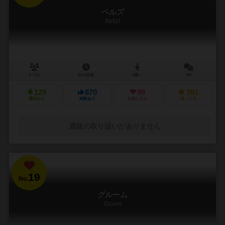
ベルズ
Bellz!
2～4人
15分前後
6歳～
8件
129
870
98
391
興味あり
経験あり
お気に入り
持ってる
通販の取り扱いがありません
19
No.
グルーム
Gloom