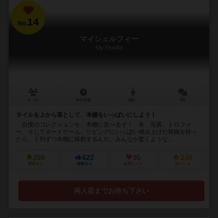
14
No.
マイシェルフィー
My Shelfie
2～4人
30分前後
8歳～
8件
タイルを上から落として、本棚をいっぱいにしよう！
自慢のコレクションを、本棚に並べるぞ！ 本、写真、トロフィ
ー、そしてボードゲーム。リビングにいっぱい積み上げた荷物を持っ
たら、１列ずつ本棚に移動するんだ。みんなが驚くような...
269
622
95
248
興味あり
経験あり
お気に入り
持ってる
再入荷までお待ち下さい