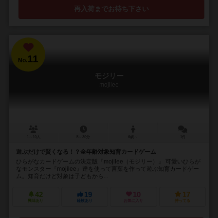
再入荷までお待ち下さい
11
No.
モジリー
mojilee
1～10人
5～30分
6歳～
1件
遊ぶだけで賢くなる！？全年齢対象知育カードゲーム
ひらがなカードゲームの決定版『mojilee（モジリー）』 可愛いひらが
なモンスター『mojilee』達を使って言葉を作って遊ぶ知育カードゲー
ム。知育だけど対象は子どもから...
42
19
10
17
興味あり
経験あり
お気に入り
持ってる