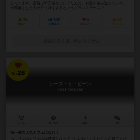
しています。空飛ぶ不安定なじゅうたんに、お宝を積み込んでいき、
全部落とした人が片付けをするというバランスゲームで...
25
162
5
62
興味あり
経験あり
お気に入り
持ってる
通販の取り扱いがありません
28
No.
シーズ・ザ・ビーン
Seize the Bean
2～4人
45～90分
10歳～
3件
街一番の人気カフェになれ！
ベルリンのカフェの経営者となって「いいね！」をたくさん得てくだ