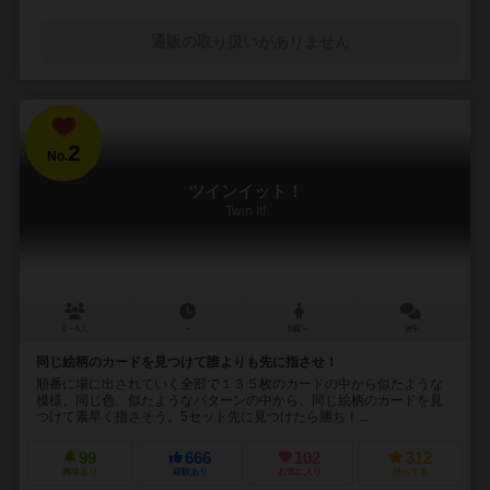
通販の取り扱いがありません
2
No.
ツインイット！
Twin It!
2～6人
－
6歳～
9件
同じ絵柄のカードを見つけて誰よりも先に指させ！
順番に場に出されていく全部で１３５枚のカードの中から似たような
模様、同じ色、似たようなパターンの中から、同じ絵柄のカードを見
つけて素早く指さそう。5セット先に見つけたら勝ち！...
99
666
102
312
興味あり
経験あり
お気に入り
持ってる