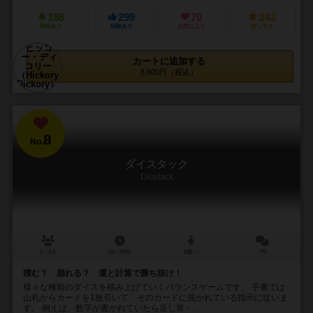
198
299
70
242
興味あり
経験あり
お気に入り
持ってる
カートに追加する
8,800円（税込）
8
No.
ダイスタック
Dicetack
2～4人
15～30分
8歳～
7件
積む？ 崩れる？ 運と計算で勝ち抜け！
様々な種類のダイスを積み上げていくバランスゲームです。 手番では
山札からカードを1枚引いて、そのカードに描かれている指示に従いま
す。 例えば、数字が書かれていたら足し算・...