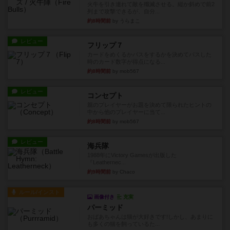
火牛を引き連れて敵を殲滅させる。縦か斜めで前2
列まで攻撃できるが、自分...
約8時間前
by うらまこ
レビュー
フリップ７
カードをめくるかパスをするかを決めてパスした
時のカード数字が得点になる...
約8時間前
by mob567
レビュー
コンセプト
親のプレイヤーがお題を決めて限られたヒントの
中から他のプレイヤーに当て...
約8時間前
by mob567
レビュー
海兵隊
1988年にVictory Gamesが出版した
『Leathernec...
約9時間前
by Chaco
ルール/インスト
画像付き
充実
パーミッド
おばあちゃんは猫が大好きです!しかし、あまりに
も多くの猫を飼っているた...