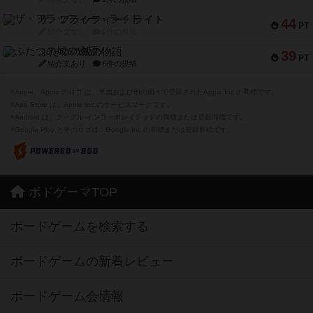
ザ・フラッフィー・ライト
44
PT
紹介文なし
0件の投稿
ふたつの城の物語
39
PT
紹介文あり
6件の投稿
※Apple、Apple のロゴ は、米国および他の国々で登録されたApple Inc.の商標です。
※App Store は、Apple Inc.のサービスマークです。
※Android は、グーグル インコーポレイテッドの商標または登録商標です。
※Google Play とそのロゴは、Google Inc.の商標または登録商標です。
ボドゲーマTOP
ボードゲームを検索する
ボードゲームの新着レビュー
ボードゲーム会情報