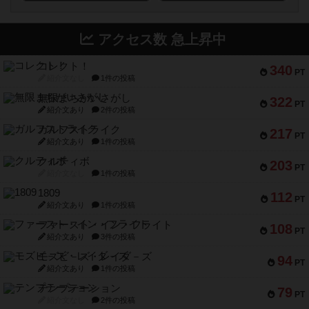
アクセス数 急上昇中
コレクト！
340
PT
紹介文なし
1件の投稿
無限まちがいさがし
322
PT
紹介文あり
2件の投稿
ガルフストライク
217
PT
紹介文あり
1件の投稿
クルティボ
203
PT
紹介文なし
1件の投稿
1809
112
PT
紹介文あり
1件の投稿
ファースト・イン・フライト
108
PT
紹介文あり
3件の投稿
モズビ－ズ・レイダ－ズ
94
PT
紹介文あり
1件の投稿
テンプテーション
79
PT
紹介文なし
2件の投稿