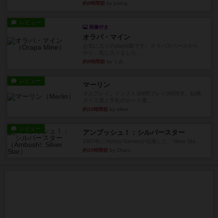
約9時間前
by jurong
レビュー
画像付き
オラパ・マイン
お気に入りのplayte製です。オラパスペースから
やり、気に入りました...
約9時間前
by くみ
レビュー
マーリン
４人プレイ。インスト1時間プレイ2時間半。結構
ダイス運と手札のカード運...
約10時間前
by oliber
レビュー
アンブッシュ！：シルバースター
1987年にVictory Gamesが出版した『Silver Sta...
約10時間前
by Chaco