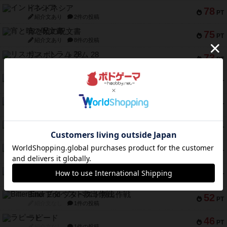
インドネシア
78
PT
紹介文あり
2件の投稿
宵と暁の呪文書
75
PT
紹介文あり
8件の投稿
リスボン・トラム 28
73
PT
紹介文あり
9件の投稿
アマナイト
73
PT
紹介文なし
1件の投稿
ブラヴェスト
66
PT
紹介文なし
1件の投稿
スペクタキュラー
60
PT
紹介文なし
1件の投稿
スモールワールド
59
PT
紹介文あり
13件の投稿
ギャンブラー
58
PT
紹介文なし
2件の投稿
Bitter End ブタペスト救出作戦
52
PT
紹介文なし
1件の投稿
ラピード
46
PT
紹介文なし
1件の投稿