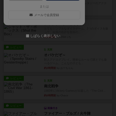
カードゲームにファイナルファンタジーのアクテ
または
ィブタイムバトル（もしくは...
34分前
by ジェイとと
メールで会員登録
レビュー
シャット・ザ・ボックス
とてもシンプルなダイスゲーム。2つのダイスを振
って、出目の合計を自分の...
しばらく表示しない
約1時間前
by OSAっち
レビュー
充実
オバケだぞ～
対人アナログプレイ。簡単なルールで誰とでも遊
べるゲーム。こんなの子ども...
約2時間前
by おーちゃん
レビュー
充実
南北戦争
1983年にVictory Gamesが出版した『The Civil ...
約6時間前
by Chaco
レビュー
画像付き
ファイアー・ブルズ / 火牛陣