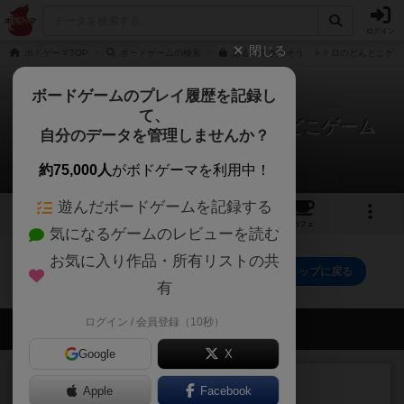
ログイン
閉じる
ボドゲーマTOP
ボードゲームの検索
あるいてさがそう トトロのどんどこゲー
ボードゲームのプレイ履歴を記録し
て、
あるいてさがそう トトロのどんどこゲーム
自分のデータを管理しませんか？
0件の戦略やコツ
約75,000人
がボドゲーマを利用中！
遊んだボードゲームを記録する
4
3
11
トップ
画像
動画
レビュー
カフェ
気になるゲームのレビューを読む
お気に入り作品・所有リストの共
あるいてさがそう トトロのどんどこゲームのトップに戻る
有
ログイン / 会員登録（10秒）
会員の新しい投稿
Google
X
レビュー
充実
Apple
Facebook
エコーズ・オブ・タイム