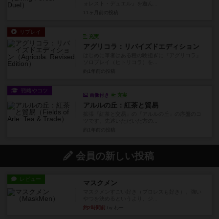
ォレスト・デュエル』を遊ん...
11ヶ月前
の投稿
リプレイ
充実
アグリコラ：リバイズドエディション
はじめに筆者はある種の験担ぎに『アグリコラ』
ソロプレイ（ヒトリコラ）を...
約1年前
の投稿
戦略やコツ
画像付き
充実
アルルの丘：紅茶と貿易
拡張『紅茶と交易』の『アルルの丘』の序盤のコ
ツです。先述いただいた方の...
約1年前
の投稿
会員の新しい投稿
レビュー
マスクメン
マスクメンすごい好き（プロレスも好き）。強い
やつを決めるというより、ジ...
約2時間前
by わー