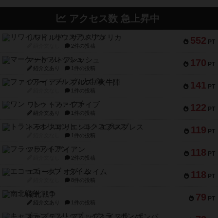
アクセス数 急上昇中
リワイルド：サウスアメリカ
552
PT
紹介文なし
2件の投稿
マーケットフレッシュ
170
PT
紹介文あり
1件の投稿
ファイアー・ブルズ / 火牛陣
141
PT
紹介文なし
1件の投稿
ワン・トゥ・ファイブ
122
PT
紹介文あり
1件の投稿
トランスオリエント・エクスプレス
119
PT
紹介文なし
1件の投稿
フラットアイアン
118
PT
紹介文なし
2件の投稿
エコーズ・オブ・タイム
118
PT
紹介文なし
8件の投稿
南北戦争
79
PT
紹介文あり
1件の投稿
キャプテン・フリップ：イスラ・ボンバ