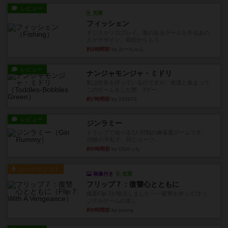
レビュー
充実
フィッシェン
デジタルソロプレイ。毒のあるゲームを作るあの
人がデザイン。箱絵からもう...
約3時間前
by おーちゃん
レビュー
ナンジャモンジャ・ミドリ
私は吃音を持っているのですが、友達と集まって
このゲームをした際、3ゲー...
約7時間前
by 155973
レビュー
ジンラミー
トランプで遊べる2人対戦の麻雀風ゲームです。
10枚の手札で、同じスーツ...
約9時間前
by OSAっち
ルール/インスト
画像付き
充実
フリップ７：復讐心とともに
概要Flip 7が復活しました――復讐を伴って!オリ
ジナルゲームの楽し...
約9時間前
by jurong