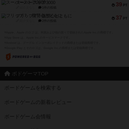
スーパーストア3000
39
PT
紹介文なし
1件の投稿
フリップ７：復讐心とともに
37
PT
紹介文なし
2件の投稿
※Apple、Apple のロゴ は、米国および他の国々で登録されたApple Inc.の商標です。
※App Store は、Apple Inc.のサービスマークです。
※Android は、グーグル インコーポレイテッドの商標または登録商標です。
※Google Play とそのロゴは、Google Inc.の商標または登録商標です。
ボドゲーマTOP
ボードゲームを検索する
ボードゲームの新着レビュー
ボードゲーム会情報