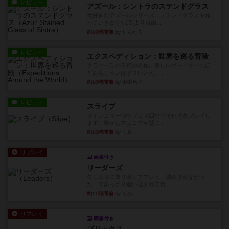
レビュー
アズール：シントラのステンドグラス
大好きなアズールシリーズ。ステンドグラスを作
っていきます✨1部より自由...
約10時間前
by しんたろ
レビュー
エクスペディション：世界を巡る冒険
クラマー氏の不朽の名作。新しいボードゲームほ
どおもしろいはず？いいえ。...
約10時間前
by 田中昌平
レビュー
スライプ
メインコマ一つサブコマ四つでそれぞれプレイし
ます。動かし方はコマか壁に...
約10時間前
by くみ
リプレイ
画像付き
リーダーズ
久しぶりに取り出してプレイ。詰めきれなかっ
た…であっさり追い込まれて負...
約11時間前
by くみ
リプレイ
画像付き