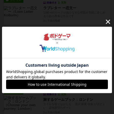
レビュー
画像付き
充実
ラブレター ー恋文ー
16枚+αのカードが織りなす心理戦を気軽に楽しめ
る小箱の秀逸な作品です...
3ヶ月前
の投稿
レビュー
画像付き
充実
ナショナルエコノミー：完全版
筆者がボードゲームの世界に深く傾倒するきっか
けとなった『ナショナルエコ...
4ヶ月前
の投稿
レビュー
画像付き
充実
スマートチェーンシティ
ポストアポカリプスな世界の中で、どのように時
計を再生させていくかが問わ...
5ヶ月前
の投稿
レビュー
画像付き
充実
旅するゲームブック：ロンドン
タイルを取りながらも、 選択 探索 収集 がほどよ
い、追体験型のボード...
5ヶ月前
の投稿