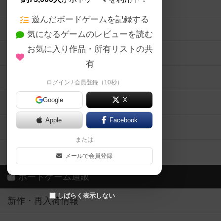
ボードゲームの新着レビュー
遊んだボードゲームを記録する
ボードゲーム会情報
気になるゲームのレビューを読む
お気に入り作品・所有リストの共
メカニクス特集
有
掲示板・トピックス
ログイン / 会員登録（10秒）
Google
X
ボドとも・会員一覧
Apple
Facebook
ボードゲーム業界コラム
または
ボドゲーマご利用案内
メールで会員登録
ボードゲーム通販
しばらく表示しない
新作・再入荷情報