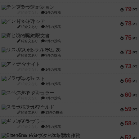
テンプテーション
79
PT
紹介文なし
2件の投稿
インドネシア
78
PT
紹介文あり
2件の投稿
宵と暁の呪文書
75
PT
紹介文あり
8件の投稿
リスボン・トラム 28
73
PT
紹介文あり
9件の投稿
アマナイト
73
PT
紹介文なし
1件の投稿
ブラヴェスト
66
PT
紹介文なし
1件の投稿
スペクタキュラー
60
PT
紹介文なし
1件の投稿
スモールワールド
59
PT
紹介文あり
13件の投稿
ギャンブラー
58
PT
紹介文なし
2件の投稿
Bitter End ブタペスト救出作戦
52
PT