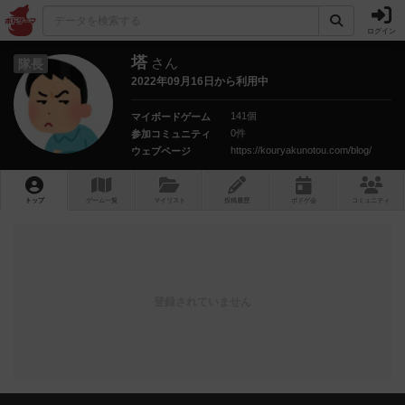
ログイン
塔
さん
隊長
2022年09月16日から利用中
141個
マイボードゲーム
0件
参加コミュニティ
https://kouryakunotou.com/blog/
ウェブページ
トップ
ゲーム一覧
マイリスト
投稿履歴
ボ
ドゲ
会
コミュニティ
登録されていません