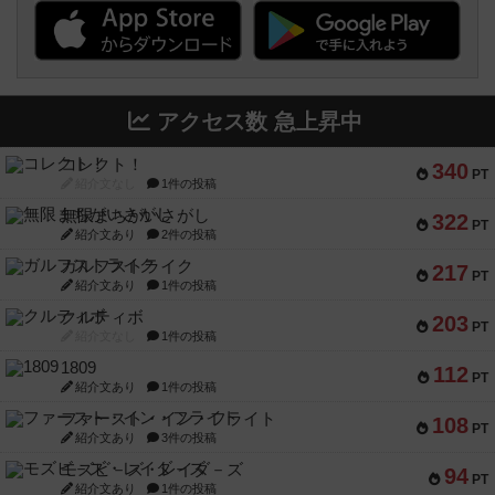
アクセス数 急上昇中
コレクト！
340
PT
紹介文なし
1件の投稿
無限まちがいさがし
322
PT
紹介文あり
2件の投稿
ガルフストライク
217
PT
紹介文あり
1件の投稿
クルティボ
203
PT
紹介文なし
1件の投稿
1809
112
PT
紹介文あり
1件の投稿
ファースト・イン・フライト
108
PT
紹介文あり
3件の投稿
モズビ－ズ・レイダ－ズ
94
PT
紹介文あり
1件の投稿