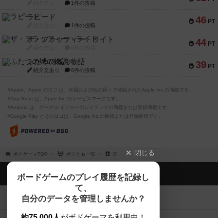
紹介文なし
1件の投稿
ラピード
46
PT
紹介文なし
1件の投稿
ザ・フラッフィー・ライト
44
PT
紹介文なし
0件の投稿
ふたつの城の物語
39
PT
紹介文あり
6件の投稿
※Apple、Apple のロゴ は、米国および他の国々で登録されたApple Inc.の商標です。
※App Store は、Apple Inc.のサービスマークです。
※Android は、グーグル インコーポレイテッドの商標または登録商標です。
※Google Play とそのロゴは、Google Inc.の商標または登録商標です。
閉じる
ボドゲーマTOP
ボドとも一覧
塔
ボドゲーマTOP
ボードゲームのプレイ履歴を記録し
て、
ボードゲームを検索する
自分のデータを管理しませんか？
約75,000人
がボドゲーマを利用中！