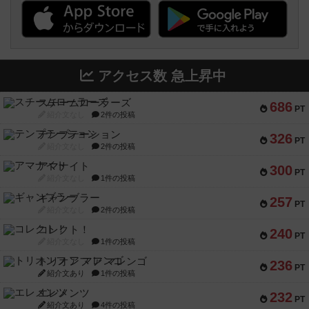
アクセス数 急上昇中
スチームローラーズ
686
PT
紹介文なし
2件の投稿
テンプテーション
326
PT
紹介文なし
2件の投稿
アマナイト
300
PT
紹介文なし
1件の投稿
ギャンブラー
257
PT
紹介文なし
2件の投稿
コレクト！
240
PT
紹介文なし
1件の投稿
トリオンフ ア マレンゴ
236
PT
紹介文あり
1件の投稿
エレメンツ
232
PT
紹介文あり
4件の投稿