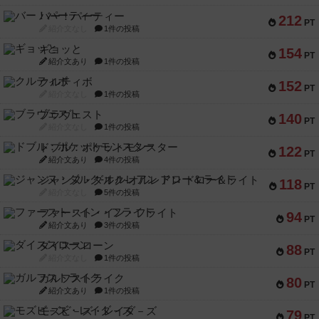
バー！パーティー
212
PT
紹介文なし
1件の投稿
ギョッと
154
PT
紹介文あり
1件の投稿
クルティボ
152
PT
紹介文なし
1件の投稿
ブラヴェスト
140
PT
紹介文なし
1件の投稿
ドブル：ポケットモンスター
122
PT
紹介文あり
4件の投稿
ジャンヌ・ダルク-オルレアン ドロー＆ライト
118
PT
紹介文なし
5件の投稿
ファースト・イン・フライト
94
PT
紹介文あり
3件の投稿
ダイススローン
88
PT
紹介文なし
1件の投稿
ガルフストライク
80
PT
紹介文あり
1件の投稿
モズビ－ズ・レイダ－ズ
79
PT