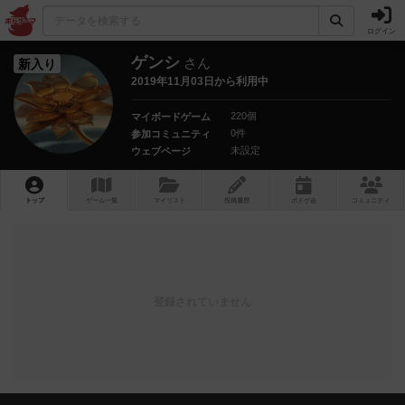
ログイン
ゲンシ
さん
新入り
2019年11月03日から利用中
220個
マイボードゲーム
0件
参加コミュニティ
未設定
ウェブページ
トップ
ゲーム一覧
マイリスト
投稿履歴
ボ
ドゲ
会
コミュニティ
登録されていません