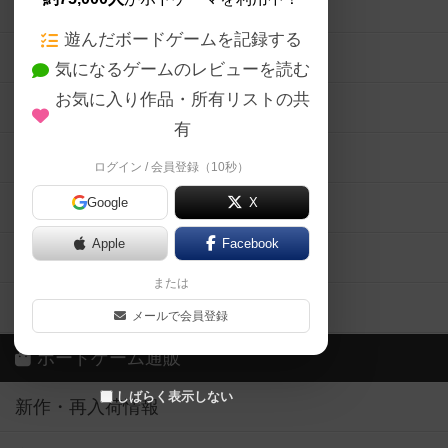
ボードゲームの新着レビュー
遊んだボードゲームを記録する
ボードゲーム会情報
気になるゲームのレビューを読む
お気に入り作品・所有リストの共
メカニクス特集
有
掲示板・トピックス
ログイン / 会員登録（10秒）
Google
X
ボドとも・会員一覧
Apple
Facebook
ボードゲーム業界コラム
または
ボドゲーマご利用案内
メールで会員登録
ボードゲーム通販
しばらく表示しない
新作・再入荷情報