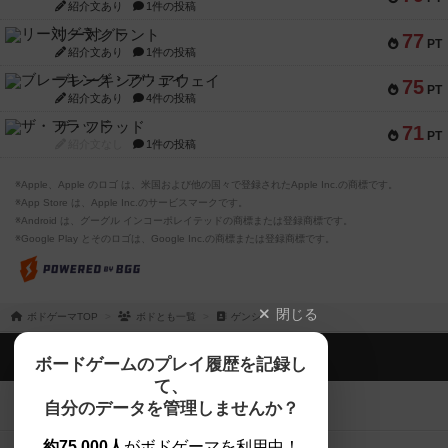
紹介文あり
1件の投稿
リー対グラント
77
PT
紹介文あり
1件の投稿
ブレーキング・アウェイ
75
PT
紹介文あり
4件の投稿
ザ・フラッド
71
PT
紹介文なし
1件の投稿
※Apple、Apple のロゴ は、米国および他の国々で登録されたApple Inc.の商標です。
※App Store は、Apple Inc.のサービスマークです。
※Android は、グーグル インコーポレイテッドの商標または登録商標です。
※Google Play とそのロゴは、Google Inc.の商標または登録商標です。
閉じる
ボドゲーマTOP
ボドとも一覧
ゲンシ
ボドゲーマTOP
ボードゲームのプレイ履歴を記録し
て、
ボードゲームを検索する
自分のデータを管理しませんか？
約75,000人
がボドゲーマを利用中！