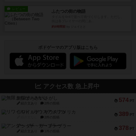
レビュー
ふたつの街の物語
タイルを4×4で並べて街づくりします。ただし、
街は各プレイヤーの間にあ...
約9時間前
by ジェイとと
ボドゲーマのアプリ版はこちら
アクセス数 急上昇中
無限まちがいさがし
574
PT
紹介文あり
2件の投稿
リワイルド：サウスアメリカ
389
PT
紹介文なし
2件の投稿
アンダー・ザ・テーブラー
378
PT
紹介文あり
1件の投稿