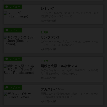
レビュー
レミング
レミング（和名:タビネズミ）が丘の上のゴールま
で競争するレースゲームで...
約9年前
の投稿
レビュー
充実
サンファン2
名作ボードゲーム『プエルトリコ』のテーマをカ
ードゲーム化したものとのこ...
約9年前
の投稿
レビュー
充実
鋼鉄と火薬：ルネサンス
シヴィライゼーションもの。馬の時代→火薬の時
代→石油の時代→地球の時代...
約9年前
の投稿
レビュー
デカスレイヤー
王国に10体の魔物が攻めて来た！キャラクターカ
ードを駆使して魔物を順に...
約9年前
の投稿