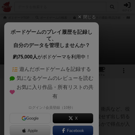
ログイン
閉じる
ボドゲーマTOP
ボードゲームの検索
王宮のささやきの通販/商品詳細
作
ボードゲームのプレイ履歴を記録し
て、
王宮のささやき
自分のデータを管理しませんか？
sugar_ray1956さんのレビュー
約75,000人
がボドゲーマを利用中！
遊んだボードゲームを記録する
8
10
114
トップ
画像
動画
レビュー
カフェ
気になるゲームのレビューを読む
お気に入り作品・所有リストの共
431名
2名
0
9年弱前
有
ログイン / 会員登録（10秒）
将軍、魔法使い、メイド、道化師、会計士、衛兵など、役
職カードを手札から出していき、役職が重複せず出し切る
Google
X
か、他のプレイヤーが重複してバーストするかで得点が入
Apple
Facebook
るラウンドを何度か繰り返す。