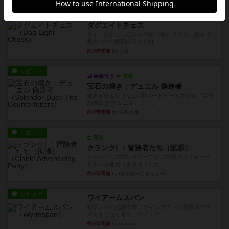
レビュー
画像付き
ダグエイトチェス
チェスなのに、ほんの10分で終わります。動きで
敵のコマの種類が分かれば...
約3時間前
by くみ
レビュー
画像付き
充実
宝石の煌き：デュエル 偽造者
筆者が最も好きな2人用ボードゲームである『宝石
の煌めき デュエル』に、...
約4時間前
by 手動人形
レビュー
充実
クランク! ：冒険者たち（拡張）
クランク！のプレイヤーごとに能力の違うキャラ
クターを使用できるようにな...
約5時間前
by ぽっぽーくるっぽー
レビュー
ワイアームスパン
初プレイの感想です。ウイングスパン履修済のコ
メントとなります。ウイング...
約5時間前
by daisdice