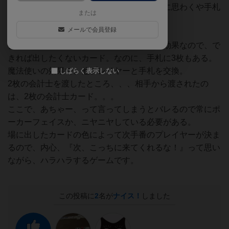
役職カードにはそれぞれ効果があり、相互に思わくや手札
または
を探り合う思考ゲーム。
メールで会員登録
会計士は、手札を公開しなければならない効果なので、で
きれば出したくないカード。なのに、手札に3枚もある。
魔法使いの効果で、他プレイヤーと手札を交換。
しばらく表示しない
2枚の会計士を渡したところ、、、相手から渡されたの
は、2枚の会計士カード。。。
ここで、あちゃー、って言ってしまうとバレるので常にポ
ーカーフェイスか、ニヤニヤしている必要がある。
場に出したカードの色によって次手番のプレイヤーが決ま
るので、内心、『次、こっちに来てくれるな！』って思い
ながら、ハラハラするゲームです。
この投稿に
2
名が
ナイス！
しました