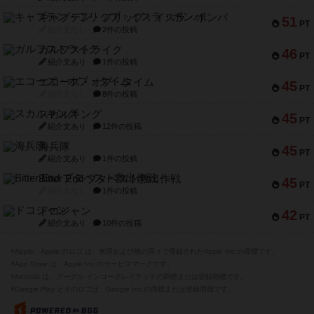
キャプテン・フリップ：イスラ・ボンバ
51
PT
紹介文なし
2件の投稿
ガルフストライク
46
PT
紹介文あり
1件の投稿
エコーズ・オブ・タイム
45
PT
紹介文なし
8件の投稿
スカルキング
45
PT
紹介文あり
12件の投稿
海兵隊
45
PT
紹介文あり
1件の投稿
Bitter End ブタペスト救出作戦
45
PT
紹介文なし
1件の投稿
ドコジャン
42
PT
紹介文あり
10件の投稿
※Apple、Apple のロゴ は、米国および他の国々で登録されたApple Inc.の商標です。
※App Store は、Apple Inc.のサービスマークです。
※Android は、グーグル インコーポレイテッドの商標または登録商標です。
※Google Play とそのロゴは、Google Inc.の商標または登録商標です。