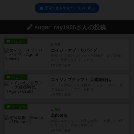
王宮のささやきのトップに戻る
sugar_ray1956さんの投稿
レビュー
充実
エイジ・オブ・リバイブ
破壊され瓦礫だらけとなった都市を、皆で建物を
建てて復興させよう、という...
9年弱前
の投稿
レビュー
エイジオブクラフト 大建築時代
ダイスを資源として建物カードを建てていく、拡
大再生産ゲームです。毎回ダ...
9年弱前
の投稿
レビュー
充実
老師敬服
道場の老師となって弟子を勧誘し、勧誘した弟子
を育てたり、奥義を習得した...
9年弱前
の投稿