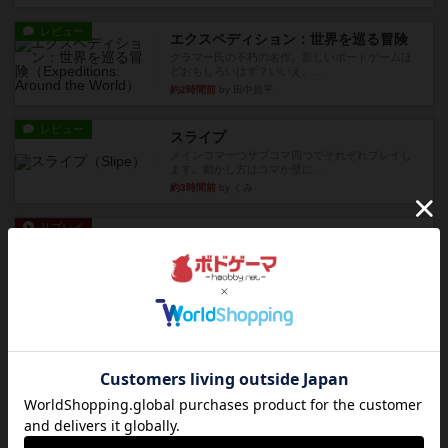
レビュー
エクスペディション：世界を巡る冒険
クラマー氏の不朽の名作。新しいボードゲームほ
どおもしろいはず？いいえ。...
約2時間前
by 田中昌平
レビュー
スライプ
メインコマ一つサブコマ四つでそれぞれプレイし
ます。動かし方はコマか壁に...
約3時間前
by くみ
リプレイ
画像付き
リーダーズ
久しぶりに取り出してプレイ。詰めきれなかっ
た…であっさり追い込まれて負...
約3時間前
by くみ
リプレイ
画像付き
ブリックス
久しぶりに取り出してプレイ。記号担当と色担当
に分かれてプレイ。あかんか...
約3時間前
by くみ