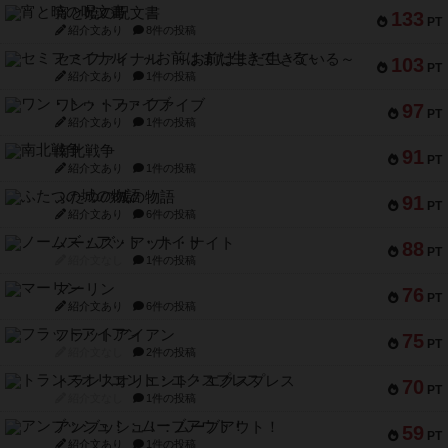
宵と暁の呪文書
133
PT
紹介文あり
8件の投稿
セミファイナル ～お前はまだ生きている～
103
PT
紹介文あり
1件の投稿
ワン・トゥ・ファイブ
97
PT
紹介文あり
1件の投稿
南北戦争
91
PT
紹介文あり
1件の投稿
ふたつの城の物語
91
PT
紹介文あり
6件の投稿
ノームズ・アット・ナイト
88
PT
紹介文なし
1件の投稿
マーリン
76
PT
紹介文あり
6件の投稿
フラットアイアン
75
PT
紹介文なし
2件の投稿
トランスオリエント・エクスプレス
70
PT
紹介文なし
1件の投稿
アンブッシュ！：ムーブアウト！
59
PT
紹介文あり
1件の投稿