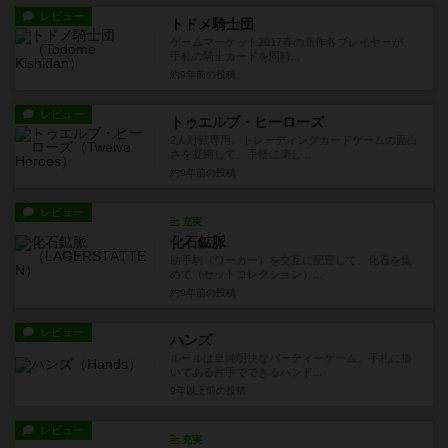
レビュー
トドメ騎士団
ゲームマーケット2017春の新作各プレイヤーが、
手札の騎士カードを同時...
約9年前
の投稿
レビュー
トゥエルブ・ヒーローズ
2人対戦専用。トレーディングカードゲームの面白
さを凝縮して、手軽に楽し...
約9年前
の投稿
レビュー
充実
化石鉱脈
助手駒（ワーカー）を交互に配置して、化石を集
めて（セットコレクション）...
約9年前
の投稿
レビュー
ハンズ
ルールは単純明快なパーティーゲーム。手札に描
いてある片手でできるハンド...
9年以上前
の投稿
レビュー
充実