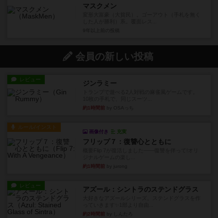
マスクメン
変形大富豪（大貧民）。ゴーアウト（手札を無く
した人が勝利）系。覆面レス...
9年以上前
の投稿
会員の新しい投稿
レビュー
ジンラミー
トランプで遊べる2人対戦の麻雀風ゲームです。
10枚の手札で、同じスーツ...
約1時間前
by OSAっち
ルール/インスト
画像付き
充実
フリップ７：復讐心とともに
概要Flip 7が復活しました――復讐を伴って!オリ
ジナルゲームの楽し...
約1時間前
by jurong
レビュー
アズール：シントラのステンドグラス
大好きなアズールシリーズ。ステンドグラスを作
っていきます✨1部より自由...
約2時間前
by しんたろ