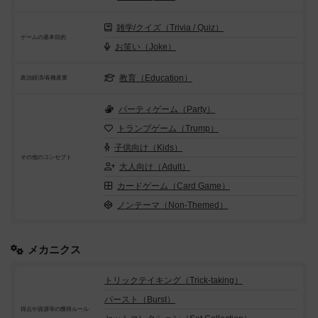
雑学/クイズ（Trivia / Quiz）
ゲームの基本目的
お笑い（Joke）
教育（Education）
政治経済/各種産業
パーティゲーム（Party）
トランプゲーム（Trump）
子供向け（Kids）
その他のコンセプト
大人向け（Adult）
カードゲーム（Card Game）
ノンテーマ（Non-Themed）
メカニクス
トリックテイキング（Trick-taking）
バースト（Burst）
得点や資源等の獲得ルール