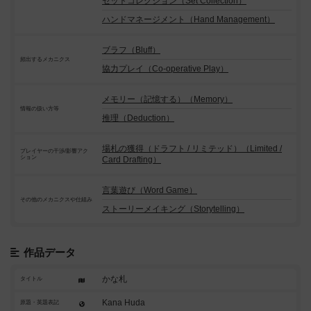
セットコレクション（Set Collection）
ハンドマネージメント（Hand Management）
ブラフ（Bluff）
頻出するメカニクス
協力プレイ（Co-operative Play）
メモリー（記憶する）（Memory）
情報の扱い方等
推理（Deduction）
場札の獲得（ドラフト / リミテッド）（Limited /
プレイヤーの干渉/影響アク
ション
Card Drafting）
言葉遊び（Word Game）
その他のメカニクスや仕組み
ストーリーメイキング（Storytelling）
作品データ
かな札
タイトル
Kana Huda
原題・英題表記