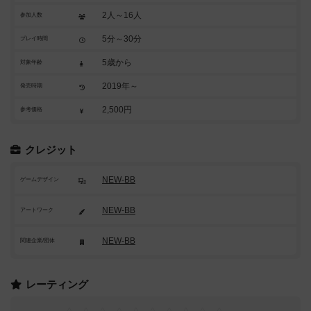
2人～16人
参加人数
5分～30分
プレイ時間
5歳から
対象年齢
2019年～
発売時期
2,500円
参考価格
クレジット
NEW-BB
ゲームデザイン
NEW-BB
アートワーク
NEW-BB
関連企業/団体
レーティング