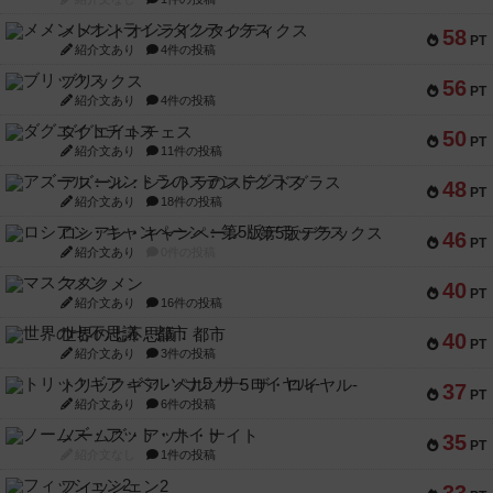
メメントオンラインタクティクス
58
PT
紹介文あり
4件の投稿
ブリックス
56
PT
紹介文あり
4件の投稿
ダグエイトチェス
50
PT
紹介文あり
11件の投稿
アズール：シントラのステンドグラス
48
PT
紹介文あり
18件の投稿
ロシアン・キャンペーン：第5版デラックス
46
PT
紹介文あり
0件の投稿
マスクメン
40
PT
紹介文あり
16件の投稿
世界の七不思議：都市
40
PT
紹介文あり
3件の投稿
トリックギア - ペルソナ5 ザ・ロイヤル-
37
PT
紹介文あり
6件の投稿
ノームズ・アット・ナイト
35
PT
紹介文なし
1件の投稿
フィッシェン2
33