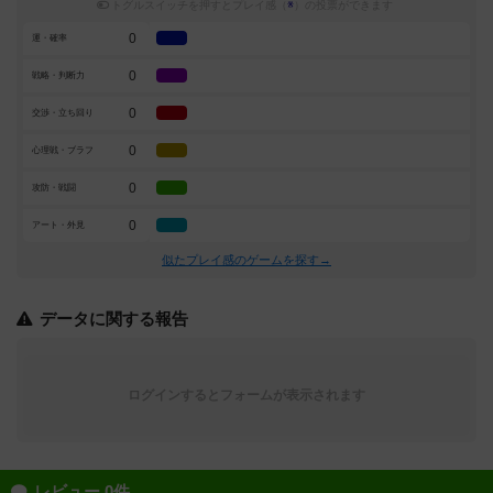
トグルスイッチを押すとプレイ感（
※
）の投票ができます
0
運・確率
0
戦略・判断力
0
交渉・立ち回り
0
心理戦・ブラフ
0
攻防・戦闘
0
アート・外見
似たプレイ感のゲームを探す→
データに関する報告
ログインするとフォームが表示されます
レビュー 0件