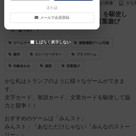
または
【ゲムマ2019春新作】かな（文字）を駆使し
メールで会員登録
て言葉、物語を紡ぐ。多種多様な言葉遊び
「かな札」！
しばらく表示しない
ゲームマーケット2019春（東京）
複数種類ゲーム可能
新作
ストーリーテラー
ブラフゲーム
印象合わせ
連想
言葉遊び
かな札はトランプのように様々なゲームができま
す。
文字カード、単語カード、文章カードを駆使して協
力と競争！！
おすすめのゲームは「みんスト」
みんスト：『あなただけじゃない「みんなのストー
リー」』