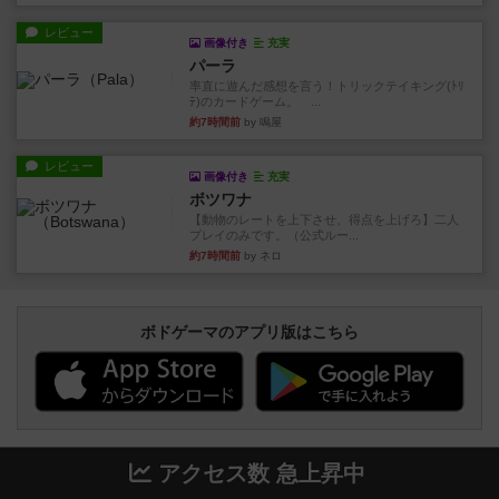
レビュー
画像付き
充実
パーラ
率直に遊んだ感想を言う！トリックテイキング(ﾄﾘ
ﾃ)のカードゲーム。 ...
約7時間前
by 鳴屋
レビュー
画像付き
充実
ボツワナ
【動物のレートを上下させ、得点を上げろ】二人
プレイのみです。（公式ルー...
約7時間前
by ネロ
ボドゲーマのアプリ版はこちら
アクセス数 急上昇中