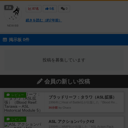
貴族
87名
0名
0
続きを読む（約7年前）
NEW-BB
掲示板 0件
投稿を募集しています
会員の新しい投稿
レビュー
ブラッドリーフ：タラワ（ASL拡張）
1996年にHeat of Battle社が出版した『Blood Re...
36分前
by Chaco
レビュー
ASL アクションパック#2
1999年にMMP社が出版した『ASL Action Pack