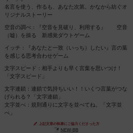
名言を使う、作るも、あなた次第。かなから紡ぐオ
リジナルストーリー
空音の調べ：『空音を見破り、利用する』 空音
（嘘）を操る 新感覚ダウトゲーム
イッチ：『あなたと一致（いっち）したい』言の葉
を感じる思考合わせゲーム
文字スピード：相手よりも早く言葉を思いつけ！
「文字スピード」
文字連鎖：連鎖で気持ちいい！！いくつ言葉がつな
げられる？「文字連鎖」
文字並べ：規則通りに文字を並べてね。「文字並
べ」
上記文章の執筆にご協力くださった方
NEW-BB