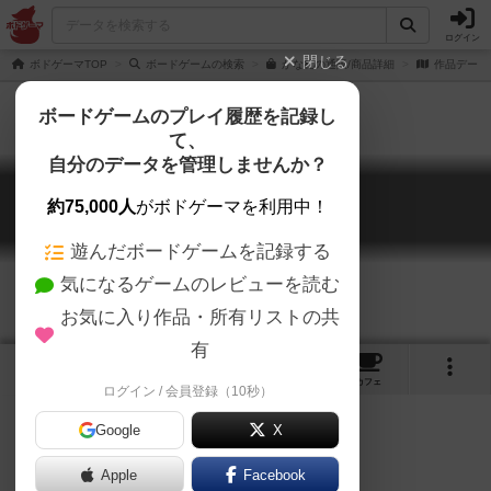
ログイン
閉じる
ボドゲーマTOP
ボードゲームの検索
かな札の通販/商品詳細
作品データ
ボードゲームのプレイ履歴を記録し
て、
自分のデータを管理しませんか？
かな札
約75,000人
がボドゲーマを利用中！
Kana Huda
遊んだボードゲームを記録する
気になるゲームのレビューを読む
お気に入り作品・所有リストの共
有
9
3
1
トップ
画像
動画
レビュー
カフェ
ログイン / 会員登録（10秒）
Google
X
Apple
Facebook