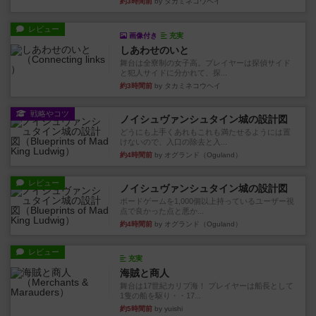
約3時間前
by タカミネコウヘイ
レビュー
画像付き
充実
しあわせのいと
舞台は全寮制の女子高。プレイヤーは探偵サイド
と犯人サイドに分かれて、探...
約3時間前
by タカミネコウヘイ
戦略やコツ
ノイシュヴァンシュタイン城の設計図
どうにも上手くあれもこれも満たせるようには置
けないので、入口の除去と入...
約4時間前
by オグランド（Oguland）
レビュー
ノイシュヴァンシュタイン城の設計図
ボードゲームを1,000個以上持っているユーザー視
点で良かった点と悪か...
約4時間前
by オグランド（Oguland）
レビュー
充実
海賊と商人
舞台は17世紀カリブ海！ プレイヤーは船長として
1隻の船を駆り・・17...
約5時間前
by yuishi