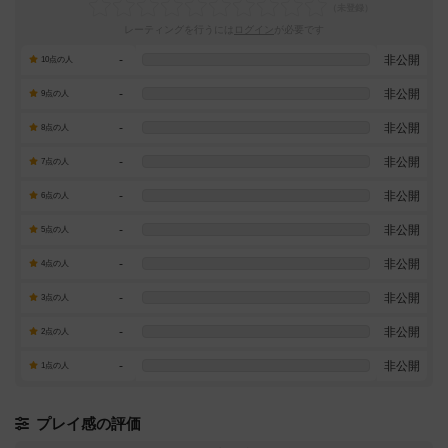
レーティングを行うには
ログイン
が必要です
-
非公開
10点の人
-
非公開
9点の人
-
非公開
8点の人
-
非公開
7点の人
-
非公開
6点の人
-
非公開
5点の人
-
非公開
4点の人
-
非公開
3点の人
-
非公開
2点の人
-
非公開
1点の人
プレイ感の評価