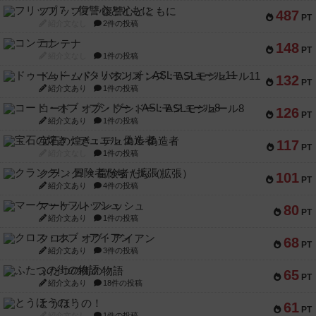
フリップ７：復讐心とともに
487
PT
紹介文なし
2件の投稿
コンテナ
148
PT
紹介文なし
1件の投稿
ドゥームド・バタリオンズ：ASLモジュール11
132
PT
紹介文あり
1件の投稿
コード・オブ・ブシドー：ASLモジュール8
126
PT
紹介文あり
1件の投稿
宝石の煌き：デュエル 偽造者
117
PT
紹介文なし
1件の投稿
クランク! ：冒険者たち（拡張）
101
PT
紹介文あり
4件の投稿
マーケットフレッシュ
80
PT
紹介文あり
1件の投稿
クロス・オブ・アイアン
68
PT
紹介文あり
3件の投稿
ふたつの街の物語
65
PT
紹介文あり
18件の投稿
とうほうの！
61
PT
紹介文なし
1件の投稿