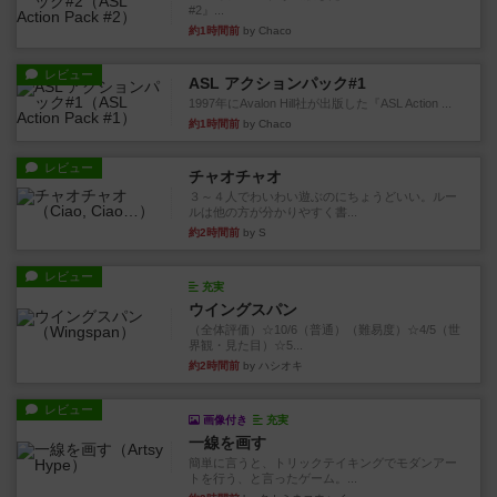
#2』...
約1時間前
by Chaco
レビュー
ASL アクションパック#1
1997年にAvalon Hill社が出版した『ASL Action ...
約1時間前
by Chaco
レビュー
チャオチャオ
３～４人でわいわい遊ぶのにちょうどいい。ルー
ルは他の方が分かりやすく書...
約2時間前
by S
レビュー
充実
ウイングスパン
（全体評価）☆10/6（普通）（難易度）☆4/5（世
界観・見た目）☆5...
約2時間前
by ハシオキ
レビュー
画像付き
充実
一線を画す
簡単に言うと、トリックテイキングでモダンアー
トを行う、と言ったゲーム。...