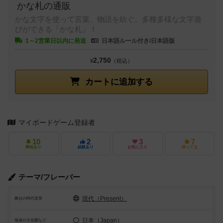
かな札の通販
かな文字を使って言葉、物語を紡ぐ。多種多様な文字遊
びができる「かな札」！
1～2営業日以内に発送
日本語ルール付き/日本語版
2,750
¥
（税込）
カートに追加する
マイボードゲーム登録者
10
2
3
7
興味あり
経験あり
お気に入り
持ってる
テーマ/フレーバー
現代（Present）
舞台の時代背景
日本（Japan）
地域や文化圏など