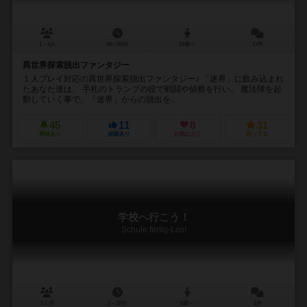
1～4人
40～80分
10歳～
21件
異世界探索脱出ファンタジー
１人プレイ対応の異世界探索脱出ファンタジー♪ 「迷界」に飲み込まれ
たあなた達は、 手札のトランプの役で戦闘や偵察を行い、 魔法陣を起
動していく事で、「迷界」からの脱出を...
45
11
8
31
興味あり
経験あり
お気に入り
持ってる
学校へ行こう！
Schule fertig-Los!
2人用
1～10分
8歳～
1件