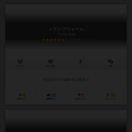
トランプウォール
Trump Wall
6.0
2～4人
15分前後
ー
1件
作品説明文の編集者を募集中
4
32
8
33
興味あり
経験あり
お気に入り
持ってる