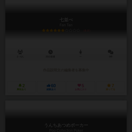
七並べ
Fan Tan
6.0
2～8人
25分前後
ー
0件
作品説明文の編集者を募集中
2
60
5
7
興味あり
経験あり
お気に入り
持ってる
うんちあつめポーカー
Poo Collection Poker