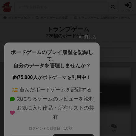
ログイン
ボドゲーマTOP
ボードゲームの検索
トランプゲーム 226個のボードゲーム
トランプゲーム
226個のボードゲーム
閉じる
ボードゲームのプレイ履歴を記録し
検索メニュー
て、
自分のデータを管理しませんか？
約75,000人
がボドゲーマを利用中！
遊んだボードゲームを記録する
テキサス・ホールデム・ポーカー
気になるゲームのレビューを読む
Texas hold 'em poker
7.1
お気に入り作品・所有リストの共
有
ログイン / 会員登録（10秒）
2～10人
2～500分
9歳～
6件