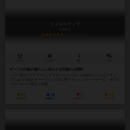
フォルスティラ
Falstira
6.2
2人用
5～15分
8歳～
1件
すべての行動が嘘の上に成立する究極の心理戦
＜ババ抜き×ブラフ×ハンドマネージメント＞ Falstira（フォルスティ
ラ）はババ抜きをベースとした2人用アクションカードゲーム。 各プレ
イヤーはババ抜きと同様...
15
16
7
23
興味あり
経験あり
お気に入り
持ってる