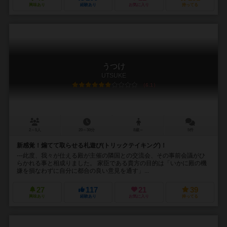
興味あり
経験あり
お気に入り
持ってる
うつけ
UTSUKE
6.1
2～5人
20～30分
8歳～
5件
新感覚！煽てて取らせる札遊び(トリックテイキング)！
---此度、我々が仕える殿が主催の隣国との交流会、その事前会議がひ
らかれる事と相成りました。 家臣である貴方の目的は「いかに殿の機
嫌を損なわずに自分に都合の良い意見を通す」...
27
117
21
39
興味あり
経験あり
お気に入り
持ってる