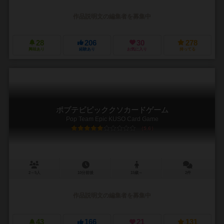
作品説明文の編集者を募集中
28
206
30
278
興味あり
経験あり
お気に入り
持ってる
ポプテピピッククソカードゲーム
Pop Team Epic KUSO Card Game
5.6
2～5人
10分前後
15歳～
2件
作品説明文の編集者を募集中
43
166
21
131