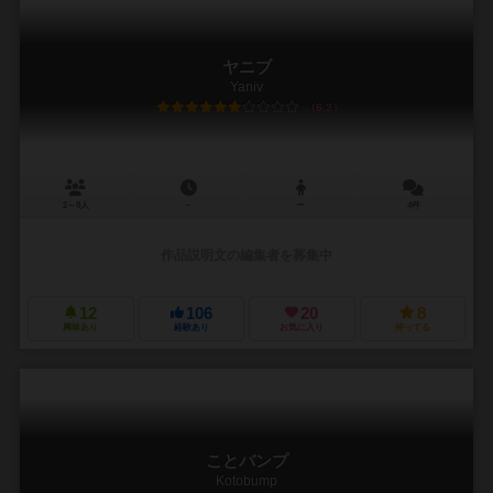
ヤニブ
Yaniv
6.2
2～8人
－
ー
4件
作品説明文の編集者を募集中
12
106
20
8
興味あり
経験あり
お気に入り
持ってる
ことバンプ
Kotobump