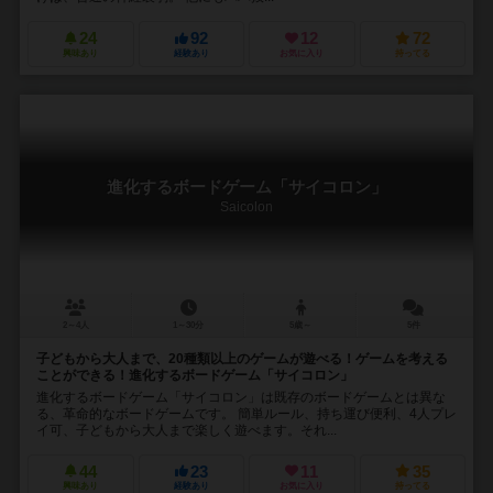
24
92
12
72
興味あり
経験あり
お気に入り
持ってる
進化するボードゲーム「サイコロン」
Saicolon
2～4人
1～30分
5歳～
5件
子どもから大人まで、20種類以上のゲームが遊べる！ゲームを考える
ことができる！進化するボードゲーム「サイコロン」
進化するボードゲーム「サイコロン」は既存のボードゲームとは異な
る、革命的なボードゲームです。 簡単ルール、持ち運び便利、4人プレ
イ可、子どもから大人まで楽しく遊べます。それ...
44
23
11
35
興味あり
経験あり
お気に入り
持ってる