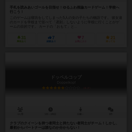
手札を読みあいゴールを目指せ！ゆるふわ推論カードゲーム！学校へ
行こう！
このゲームは寝坊をしてしまった5人の女の子たちの物語です。 彼女達
のカードを学校まで並べて「遅刻」しないように学校に行くことがゲ
ームの目的です。 カードの「おもて」と...
31
7
7
21
興味あり
経験あり
お気に入り
持ってる
ドッペルコップ
Doppelkopf
6.2
4人用
120～180分
12歳～
0件
クラブのクイーンを持つ者同士と持たない者同士がチーム！しかし、
最初からパートナーは誰なのか分からない！