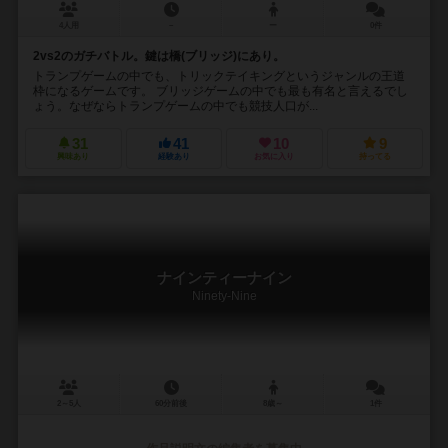
4人用
－
ー
0件
2vs2のガチバトル。鍵は橋(ブリッジ)にあり。
トランプゲームの中でも、トリックテイキングというジャンルの王道
枠になるゲームです。 ブリッジゲームの中でも最も有名と言えるでし
ょう。なぜならトランプゲームの中でも競技人口が...
31
41
10
9
興味あり
経験あり
お気に入り
持ってる
ナインティーナイン
Ninety-Nine
2～5人
60分前後
8歳～
1件