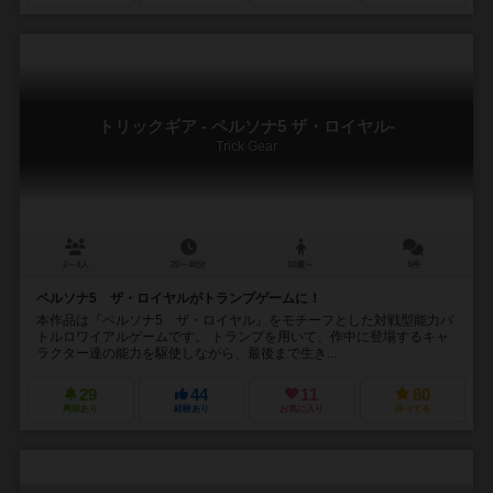
トリックギア - ペルソナ5 ザ・ロイヤル-
Trick Gear
2～4人
20～40分
10歳～
6件
ペルソナ5 ザ・ロイヤルがトランプゲームに！
本作品は『ペルソナ5 ザ・ロイヤル』をモチーフとした対戦型能力バ
トルロワイアルゲームです。 トランプを用いて、作中に登場するキャ
ラクター達の能力を駆使しながら、最後まで生き...
29
44
11
80
興味あり
経験あり
お気に入り
持ってる