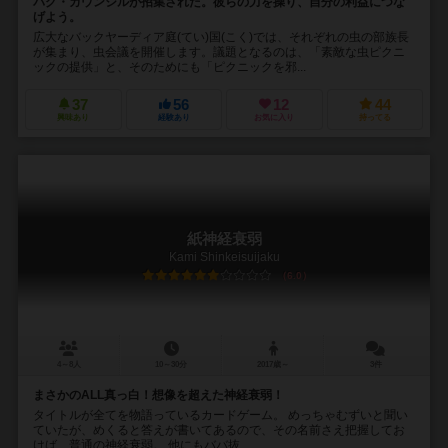
バグ・カウンシルが招集された。彼らの力を操り、自分の利益につな
げよう。
広大なバックヤーディア庭(てい)国(こく)では、それぞれの虫の部族長
が集まり、虫会議を開催します。議題となるのは、「素敵な虫ピクニ
ックの提供」と、そのためにも「ピクニックを邪...
37
56
12
44
興味あり
経験あり
お気に入り
持ってる
紙神経衰弱
Kami Shinkeisuijaku
6.0
4～8人
10～30分
2017歳～
3件
まさかのALL真っ白！想像を超えた神経衰弱！
タイトルが全てを物語っているカードゲーム。 めっちゃむずいと聞い
ていたが、めくると答えが書いてあるので、その名前さえ把握してお
けば、普通の神経衰弱。 他にもババ抜...