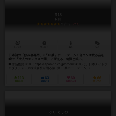
R18
R18
7.4
3～10人
15～30分
18歳～
14件
日本初の「飲み会専用」×「18禁」ボードゲーム！合コンや飲み会を一
瞬で 「大人のエンタメ空間」 に変える、刺激と笑い。
◼️ 作品概要 R18（ https://japan-np.co.jp/product/r18 )は、日本ナイトプ
ロダクションズ株式会社が贈る第1弾 18禁ボードゲーム。(...
113
63
60
66
興味あり
経験あり
お気に入り
持ってる
クリベッジ