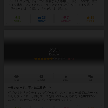
ドッペルコップはドイツの伝統的な４人専用カードゲームです。主に
ドイツ北部でプレイされるトリックテイキングです。 ドイツ語で
「Doppel」は「２倍」、「Kopf」は「頭」と...
8
28
7
18
興味あり
経験あり
お気に入り
持ってる
ダブル
Double
6.1
2～6人
30分前後
10歳～
2件
一枚のカード。手札は二枚分！？
ダブルはトリックテイキングゲームでマストフォロー(最初にカードを
出したプレイヤーと同じマークを持っていたら必ずそれを出す)のゲー
ムです このゲームでは各プレイヤーがラウンド...