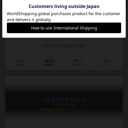
Oh Hell!
6.2
3～7人
30分前後
10歳～
2件
作品説明文の編集者を募集中
11
64
10
4
興味あり
経験あり
お気に入り
持ってる
コントラクトブリッジ
Contract Bridge
6.1