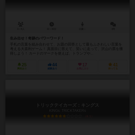
3～8人
10～30分
12歳～
3件
生み出せ！奇跡のパワーワード！
手札の言葉を組み合わせて、お題の回答として最もふさわしい言葉を
考える大喜利ゲーム！ 真面目に答えて、笑いに走って、沢山の票を獲
得しよう！ カードのマークを使えば、トランプや...
25
44
17
41
興味あり
経験あり
お気に入り
持ってる
トリックテイカーズ：キングス
KINGs: TRICKTAKERs
6.1