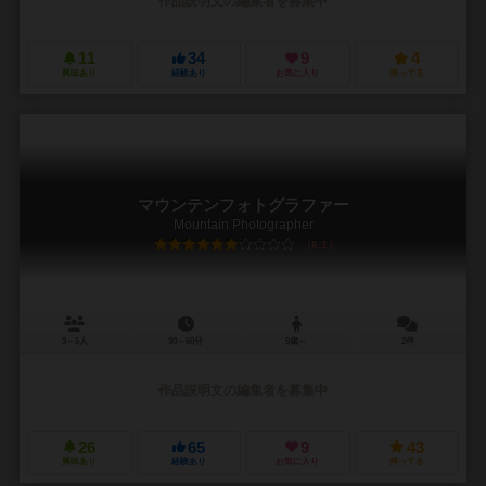
作品説明文の編集者を募集中
11
34
9
4
興味あり
経験あり
お気に入り
持ってる
マウンテンフォトグラファー
Mountain Photographer
6.1
3～5人
30～60分
9歳～
2件
作品説明文の編集者を募集中
26
65
9
43
興味あり
経験あり
お気に入り
持ってる