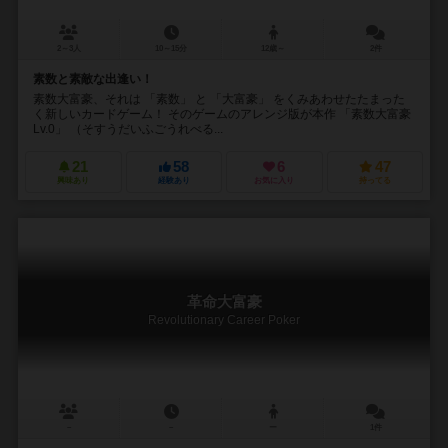
2～3人
10～15分
12歳～
2件
素数と素敵な出逢い！
素数大富豪、それは 「素数」 と 「大富豪」 をくみあわせたたまった
く新しいカードゲーム！ そのゲームのアレンジ版が本作 「素数大富豪
Lv.0」 （そすうだいふごうれべる...
21
58
6
47
興味あり
経験あり
お気に入り
持ってる
革命大富豪
Revolutionary Career Poker
－
－
ー
1件