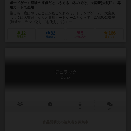
ボードゲーム経験の原点だという方もいるのでは。大富豪(大貧民)、専
用カードで登場！
誰しも一度はやったことがあるであろう、トランプゲーム・大富豪、
もしくは大貧民。なんと専用カードゲームとなって、DAISOに登場！
(通常のトランプとしても使えます) ロー...
12
32
5
166
興味あり
経験あり
お気に入り
持ってる
デュラック
Durak
－
－
ー
1件
作品説明文の編集者を募集中