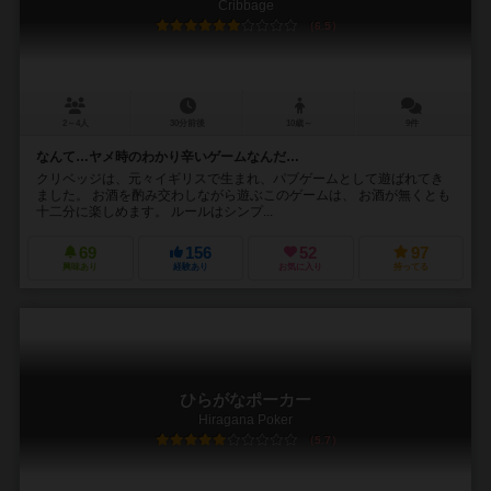
Cribbage
6.5
2～4人
30分前後
10歳～
9件
なんて…ヤメ時のわかり辛いゲームなんだ…
クリベッジは、元々イギリスで生まれ、パブゲームとして遊ばれてき
ました。 お酒を酌み交わしながら遊ぶこのゲームは、 お酒が無くとも
十二分に楽しめます。 ルールはシンプ...
69
156
52
97
興味あり
経験あり
お気に入り
持ってる
ひらがなポーカー
Hiragana Poker
5.7