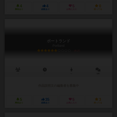
4
4
5
0
興味あり
経験あり
お気に入り
持ってる
ポートランド
Portland
6.2
－
－
ー
0件
作品説明文の編集者を募集中
5
35
5
3
興味あり
経験あり
お気に入り
持ってる