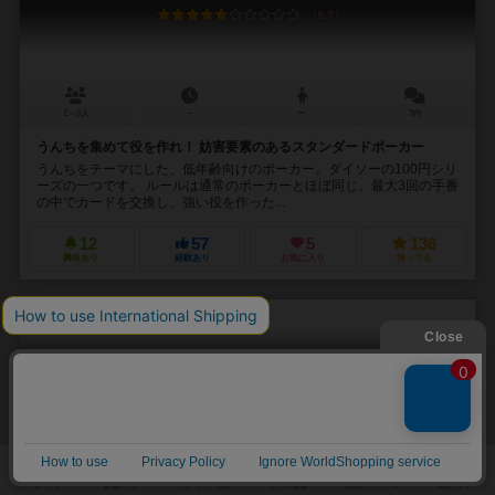
5.7
2～5人
－
ー
3件
うんちを集めて役を作れ！ 妨害要素のあるスタンダードポーカー
うんちをテーマにした、低年齢向けのポーカー。ダイソーの100円シリ
ーズの一つです。 ルールは通常のポーカーとほぼ同じ。最大3回の手番
の中でカードを交換し、強い役を作った...
12
57
5
136
興味あり
経験あり
お気に入り
持ってる
トランペン
trumpen