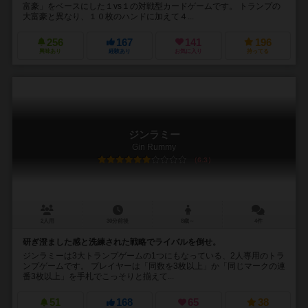
富豪」をベースにした１vs１の対戦型カードゲームです。 トランプの
大富豪と異なり、１０枚のハンドに加えて４...
256
167
141
196
興味あり
経験あり
お気に入り
持ってる
ジンラミー
Gin Rummy
6.3
2人用
30分前後
8歳～
4件
研ぎ澄ました感と洗練された戦略でライバルを倒せ。
ジンラミーは3大トランプゲームの1つにもなっている、2人専用のトラ
ンプゲームです。 プレイヤーは「同数を3枚以上」か「同じマークの連
番3枚以上」を手札でこっそりと揃えて...
51
168
65
38