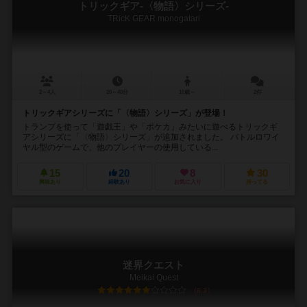
トリックギア-〈物語〉シリーズ-
TRicK GEAR monogatari
2～4人
20～40分
10歳～
2件
トリックギアシリーズに「〈物語〉シリーズ」が登場！
トランプを使って「遊戯王」や「ポケカ」みたいに遊べるトリックギ
アシリーズに「〈物語〉シリーズ」が追加されました。 バトルロワイ
ヤル型のゲームで、他のプレイヤーの使用している...
15
20
8
30
興味あり
経験あり
お気に入り
持ってる
迷界クエスト
Meikai Quest
6.3