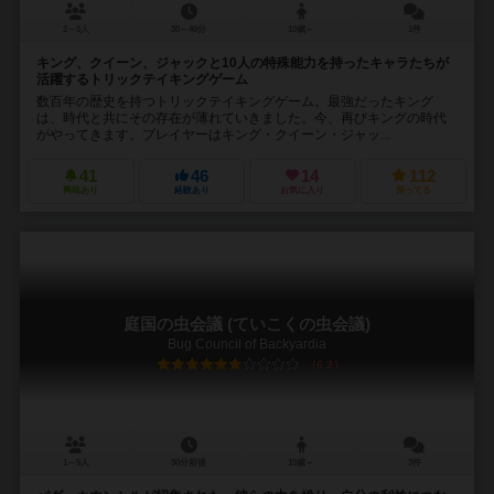
2～5人
30～40分
10歳～
1件
キング、クイーン、ジャックと10人の特殊能力を持ったキャラたちが
活躍するトリックテイキングゲーム
数百年の歴史を持つトリックテイキングゲーム。最強だったキング
は、時代と共にその存在が薄れていきました。今、再びキングの時代
がやってきます。プレイヤーはキング・クイーン・ジャッ...
41
46
14
112
興味あり
経験あり
お気に入り
持ってる
庭国の虫会議 (ていこくの虫会議)
Bug Council of Backyardia
6.2
1～5人
30分前後
10歳～
3件