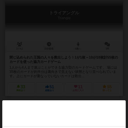
トライアングル
Triangle
1～4人
15分前後
6歳～
3件
閉じ込められた王国の人々を救出しよう！1が1枚～10が10枚計55枚の
カードを使った協力カードゲーム
1人から4人まで遊ぶことができる協力型のカードゲームです。 場には
35枚のカードが約半分は裏向きで見えない状態となり並べられていま
す。上にカードが重なっていないカードは救出...
33
51
11
55
興味あり
経験あり
お気に入り
持ってる
オーヘル！