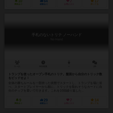
10
64
7
17
興味あり
経験あり
お気に入り
持ってる
手札のないトリテ ノーハンド
No Hand
3～4人
30分前後
ー
2件
トランプを使ったオープン手札のトリテ。盤面から自分のトリック数
をビッドせよ！
全体の勝ちルールを一部持った状態でスタートし、トランプを場に並
べ、スタートプレイヤーから順に、トリックを取れそうなカードに自
分のチップを置いて行きます。これを10回繰り返した...
9
29
7
14
興味あり
経験あり
お気に入り
持ってる