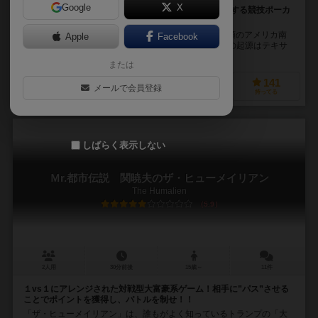
Google
X
1900年代ロブスタウン発、行動科学と戦略研究が注目する競技ポーカ
ー
テキサスホールデム（Texas Hold’em）は、20世紀初頭のアメリカ南
Apple
Facebook
部において成立した近代ポーカーの一形態であり、その起源はテキサ
ス州ロブスタウンで1900年代初頭に...
または
55
574
149
141
メールで会員登録
興味あり
経験あり
お気に入り
持ってる
しばらく表示しない
Ｍr.都市伝説 関暁夫のザ・ヒューメイリアン
The Humalien
5.9
2人用
30分前後
15歳～
11件
１vs１にアレンジされた対戦型大富豪系ゲーム！相手に”パス”させる
ことでポイントを獲得し、バトルを制せ！！
「ザ・ヒューメイリアン」は、誰もがよく知っているトランプの「大