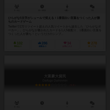
2～4人
10～60分
6歳～
7件
ひらがな5文字がシュールで笑える！1番面白い言葉をつくった人が勝
ちのカードゲーム
Twitterで2万リツイート超えの人気ツイートから誕生した「ひらがなポ
ーカー」。ひらがなが書かれたカードを1人5枚配り、1番面白い言葉を
つくった人が勝ち！というだけのシンプ...
102
286
34
278
興味あり
経験あり
お気に入り
持ってる
大富豪大貧民
Daifugo Daihinmin
5.9
3～6人
－
ー
5件