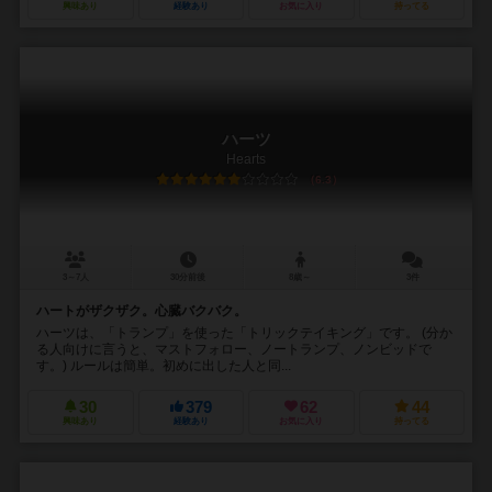
興味あり
経験あり
お気に入り
持ってる
ハーツ
Hearts
6.3
3～7人
30分前後
8歳～
3件
ハートがザクザク。心臓バクバク。
ハーツは、「トランプ」を使った「トリックテイキング」です。 (分か
る人向けに言うと、マストフォロー、ノートランプ、ノンビッドで
す。) ルールは簡単。初めに出した人と同...
30
379
62
44
興味あり
経験あり
お気に入り
持ってる