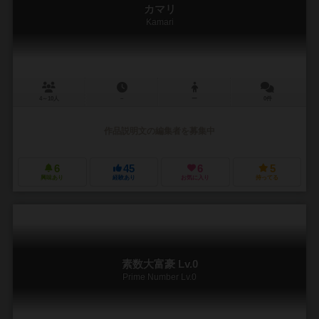
カマリ
Kamari
4～10人
－
ー
0件
作品説明文の編集者を募集中
6
45
6
5
興味あり
経験あり
お気に入り
持ってる
素数大富豪 Lv.0
Prime Number Lv.0