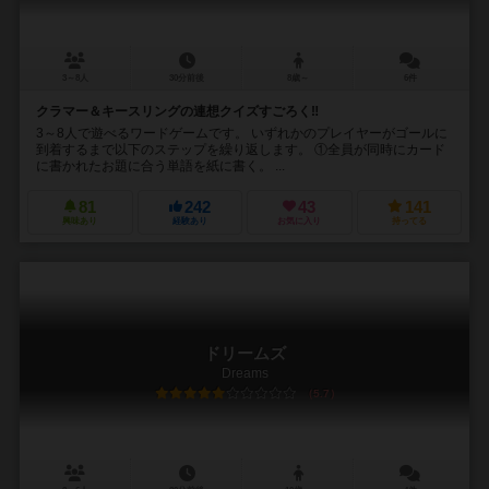
3～8人
30分前後
8歳～
6件
クラマー＆キースリングの連想クイズすごろく‼
3～8人で遊べるワードゲームです。 いずれかのプレイヤーがゴールに
到着するまで以下のステップを繰り返します。 ①全員が同時にカード
に書かれたお題に合う単語を紙に書く。 ...
81
242
43
141
興味あり
経験あり
お気に入り
持ってる
ドリームズ
Dreams
5.7