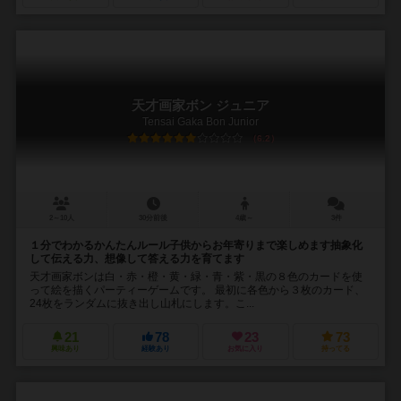
天才画家ボン ジュニア
Tensai Gaka Bon Junior
6.2
2～10人
30分前後
4歳～
3件
１分でわかるかんたんルール子供からお年寄りまで楽しめます抽象化
して伝える力、想像して答える力を育てます
天才画家ボンは白・赤・橙・黄・緑・青・紫・黒の８色のカードを使
って絵を描くパーティーゲームです。 最初に各色から３枚のカード、
24枚をランダムに抜き出し山札にします。こ...
21
78
23
73
興味あり
経験あり
お気に入り
持ってる