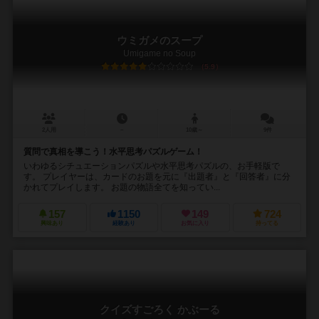
ウミガメのスープ
Umigame no Soup
5.9
2人用
－
10歳～
9件
質問で真相を導こう！水平思考パズルゲーム！
いわゆるシチュエーションパズルや水平思考パズルの、お手軽版で
す。 プレイヤーは、カードのお題を元に『出題者』と『回答者』に分
かれてプレイします。 お題の物語全てを知ってい...
157
1150
149
724
興味あり
経験あり
お気に入り
持ってる
クイズすごろく かぶーる