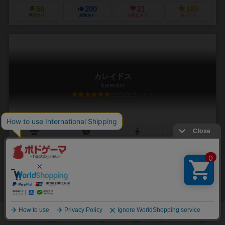
50
200
21
183
興味あり
経験あり
お気に入り
持ってる
カレイドス
Kaleidos
6.1
2～8人
20～60分
10歳～
1件
絵を見て指定の頭文字のものをこじつけでもいいから時間内にたくさ
ん見つけ出せ。
とても雰囲気のよいフランス生まれのコミュニケーション系パーティ
ーゲームです。 カードを使って頭文字を決め、色々なものがかかれた
一枚のイラストからその頭文字で始まるものを砂時...
28
84
21
33
興味あり
経験あり
お気に入り
持ってる