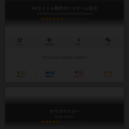
AVタイトル制作ボードゲーム珍卍
avtaitoruseisakuboardgametinmanji
6.3
3～6人
20分前後
18歳～
2件
作品説明文の編集者を募集中
37
64
25
91
興味あり
経験あり
お気に入り
持ってる
サラダマスター
Salad Master
5.8