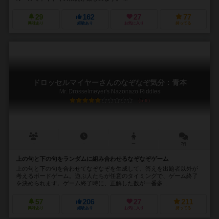
29
162
27
77
興味あり
経験あり
お気に入り
持ってる
ドロッセルマイヤーさんのなぞなぞ気分：青本
Mr. Drosselmeyer's Nazonazo Riddles
5.9
－
－
ー
7件
上の句と下の句をランダムに組み合わせるなぞなぞゲーム
上の句と下の句を合わせてなぞなぞを生成して、答えを出題者以外が
考えるボードゲーム。遊ぶ人たちが任意のタイミングで、ゲーム終了
を決められます。ゲーム終了時に、正解した数が一番多...
57
206
27
211
興味あり
経験あり
お気に入り
持ってる