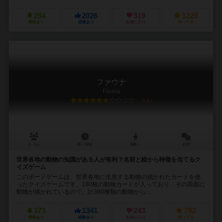
254
2026
319
1229
興味あり
経験あり
お気に入り
持ってる
ファウナ
Fauna
6.6
2～6人
45～60分
8歳～
21件
世界各地の動物の知識がある人が有利？名前と絵から特徴を当てるク
イズゲーム
このボードゲームは、世界各地に生息する動物の描かれたカードを使
ったクイズゲームです。180枚の動物カードが入っており、その両面に
動物が描かれているので、計360種類の動物から...
373
1341
243
792
興味あり
経験あり
お気に入り
持ってる