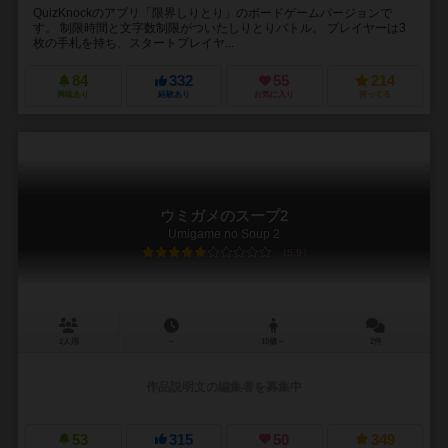
QuizKnockのアプリ「限界しりとり」のボードゲームバージョンで
す。 制限時間と文字数制限がついたしりとりバトル。 プレイヤーは3
枚の手札を持ち、スタートプレイヤ...
84
332
55
214
興味あり
経験あり
お気に入り
持ってる
ウミガメのスープ2
Umigame no Soup 2
5.9
2人用
－
10歳～
2件
作品説明文の編集者を募集中
53
315
50
349