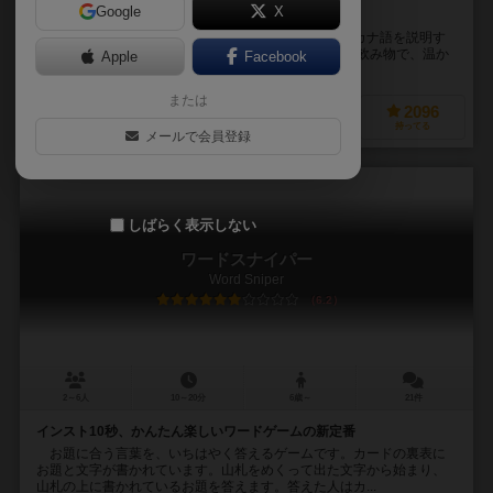
Google
X
誰にでも、誰とでも、何度だって楽しめる
日本語大好きな外人ボブになって、日本語だけでカタカナ語を説明す
る。 例えば、コーヒーというお題だったら、「茶色い飲み物で、温か
Apple
Facebook
いのも冷たいのもある」など頭をふりしぼって説明...
または
572
4326
751
2096
興味あり
経験あり
お気に入り
持ってる
メールで会員登録
しばらく表示しない
ワードスナイパー
Word Sniper
6.2
2～6人
10～20分
6歳～
21件
インスト10秒、かんたん楽しいワードゲームの新定番
お題に合う言葉を、いちはやく答えるゲームです。カードの裏表に
お題と文字が書かれています。山札をめくって出た文字から始まり、
山札の上に書かれているお題を答えます。答えた人はカ...