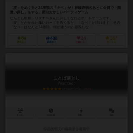
「渡」をめくると24種類の「ナベ」が！神経衰弱のあとに全員で「間
違い探し」をする、面白おかしいパーティゲーム
なんとも斬新。ワタナベさんに詳しくなれるボードゲームです。
「渡」とかかれた赤いカードをめくると、「なべ」が現れます。その
「なべ」はなんと24種類。何が違うのか凝視しな...
84
488
24
307
興味あり
経験あり
お気に入り
持ってる
ことば落とし
Word Drop
5.7
2～8人
5分前後
8歳～
2件
作品説明文の編集者を募集中