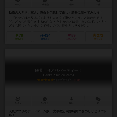
2～8人
15分前後
7歳～
12件
動物の大きさ、重さ、寿命を予想して正しく順番に並べてみよう！
『ヒツジはハリネズミよりも大きくて重いということはわかるけ
ど、どっちが長生きするのかな？ たしかカメは長生きのはず。ハリネ
ズミも同じくらい小さくて軽いので、長生きしそうだけ...
79
434
59
273
興味あり
経験あり
お気に入り
持ってる
限界しりとりパーティー！
Genkai Shiritori Party!
5.8
2～6人
5～10分
8歳～
4件
人気アプリのボードゲーム版！ 文字数と制限時間つきのしりとりバト
ル！