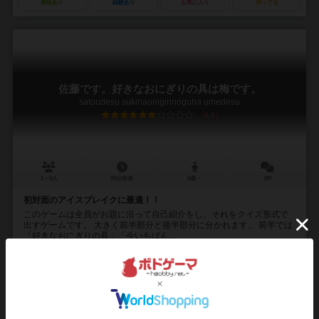
興味あり
経験あり
お気に入り
持ってる
佐藤です。好きなおにぎりの具は梅です。
satoudesu sukinaonigirinoguha umedesu
6.0
2～8人
20分前後
8歳～
3件
初対面のアイスブレイクに最適！！
このゲームは全員がお題に沿って自己紹介をし、それをクイズ形式で
出すゲームです。 大きく前半部分と後半部分に分かれます。 前半では
「好きなおにぎりの具」「今いちばん...
43
325
40
253
興味あり
経験あり
お気に入り
持ってる