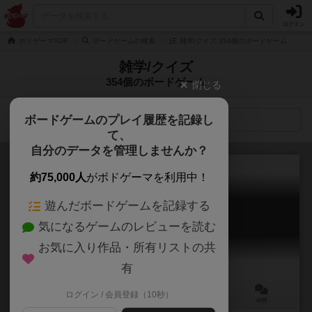
ログイン
ボドゲーマTOP
ボードゲームの検索
雑学/クイズ 354個のボードゲーム
雑学/クイズ
354個のボードゲーム
閉じる
ボードゲームのプレイ履歴を記録し
検索メニュー
て、
自分のデータを管理しませんか？
約75,000人
がボドゲーマを利用中！
遊んだボードゲームを記録する
ボブジテン
気になるゲームのレビューを読む
Bob Jiten
6.4
お気に入り作品・所有リストの共
有
ログイン / 会員登録（10秒）
3～8人
30分前後
10歳～
47件