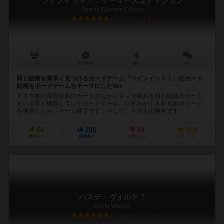
ツインイット！：ゲーマーズエディション
Twin It: Gamers Edition
6.1
2～6人
30分前後
6歳～
6件
同じ絵柄を素早く見つけるカードゲーム「ツインイット！」のカード
絵柄をボードゲームをテーマにしたVer.
１３５枚の両面印刷のカードのなかに２～３枚ある同じ絵柄のカード
をいち早く獲得していくカードゲーム。いずれか１人が５組のカード
を獲得したら、ゲーム終了です。そして、その人の勝利です。
44
280
44
184
興味あり
経験あり
お気に入り
持ってる
ハステ・ヴォルテ？
Haste Worte?
6.7