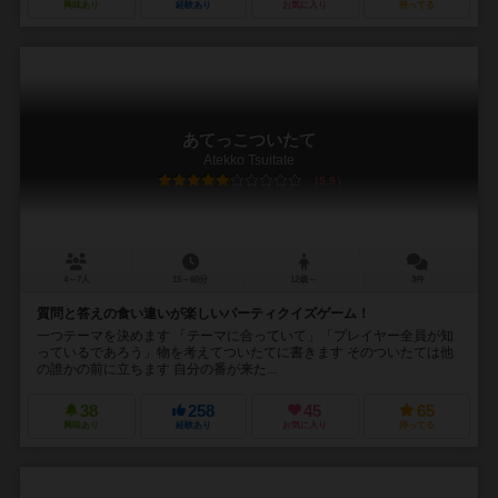
興味あり
経験あり
お気に入り
持ってる
あてっこついたて
Atekko Tsuitate
5.9
4～7人
15～60分
12歳～
3件
質問と答えの食い違いが楽しいパーティクイズゲーム！
一つテーマを決めます 「テーマに合っていて」「プレイヤー全員が知
っているであろう」物を考えてついたてに書きます そのついたては他
の誰かの前に立ちます 自分の番が来た...
38
258
45
65
興味あり
経験あり
お気に入り
持ってる