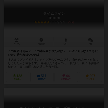
タイムライン
Timeline
5.9
2～8人
15分前後
8歳～
9件
この発明は何年？ この本が書かれたのは？ 正確に知らなくてもだ
いたい分かればいいのよ
８人までプレイできる、クイズ系のゲームです。 自分のカードを先に
なくした人が勝ちます。 内容はたくさんのカードだけ。 表には事柄の
絵だけ、裏には同じ絵と共に年代が西...
138
511
44
207
興味あり
経験あり
お気に入り
持ってる