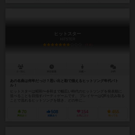
ヒットスター
HITSTER
7.0
2～10人
30分前後
16歳～
24件
あの名曲は何年だっけ？思い出と勘で揃えるヒットソング年代バト
ル！
ヒットスターは昭和〜令和まで幅広い時代のヒットソングを発表順に
並べることを目指すパーティゲームです。 プレイヤーはQRを読み取る
ことで流れるヒットソングを聴き、どの年に...
70
508
154
455
興味あり
経験あり
お気に入り
持ってる