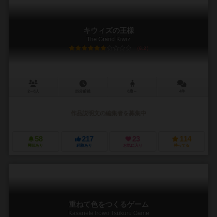
キウィズの王様
The Grand Kiwiz
6.2
2～8人
25分前後
8歳～
4件
作品説明文の編集者を募集中
58
217
23
114
興味あり
経験あり
お気に入り
持ってる
重ねて色をつくるゲーム
Kasanete Irowo Tsukuru Game