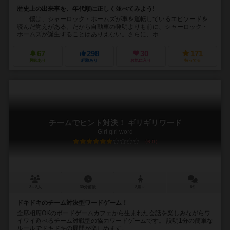
歴史上の出来事を、年代順に正しく並べてみよう!
「僕は、シャーロック・ホームズが車を運転しているエピソードを
読んだ覚えがある。だから自動車の発明よりも前に、シャーロック・
ホームズが誕生することはありえない。さらに、ホ...
67
298
30
171
興味あり
経験あり
お気に入り
持ってる
チームでヒント対決！ ギリギリワード
Giri giri word
6.0
3～8人
30分前後
8歳～
6件
ドキドキのチーム対決型ワードゲーム！
全席相席OKのボードゲームカフェから生まれた会話を楽しみながらワ
イワイ遊べるチーム対戦型の協力ワードゲームです。 説明1分の簡単な
ルールでドキドキの展開が楽しめます。 ...