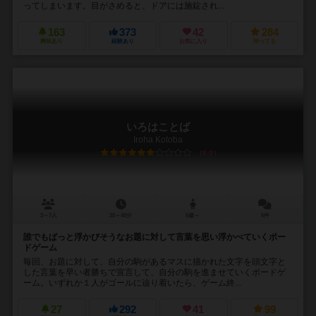
ってしまいます。目がさめると、ドアには施錠され...
163
373
42
284
興味あり
経験あり
お気に入り
持ってる
いろはことば
Iroha Kotoba
6.0
3～7人
20～40分
6歳～
6件
誰でもぱっと浮かびそうなお題に対して言葉を思い浮かべていくボー
ドゲーム
毎回、お題に対して、自分の駒があるマスに描かれた文字を頭文字と
した言葉を早い者勝ちで宣言して、自分の駒を進ませていくボードゲ
ーム。いずれか１人がゴールに辿り着いたら、ゲーム終...
27
292
41
99