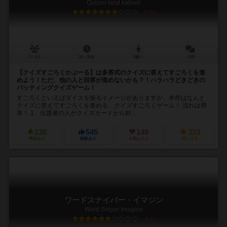
Quizoo land kabool
7.0
3～6人
20～30分
8歳～
17件
【クイズすごろくかぶーる】は多答式のクイズに答えてすごろくを進
めよう！ただ、他の人と回答が進めないかも？！ハラハラどきどきの
バッティングクイズゲーム！
すごろくといえばダイスを振るイメージがありますが、本作はなんと
クイズに答えてすごろくを進める、クイズすごろくゲーム！ 流れは簡
単！ 1、出題者の人がクイズカードから好...
138
545
149
323
興味あり
経験あり
お気に入り
持ってる
ワードスナイパー・イマジン
Word Sniper Imagine
6.2