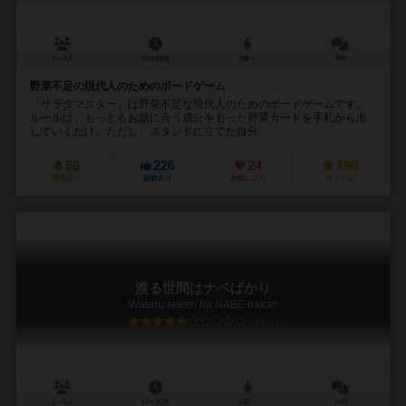
2～4人
15分前後
8歳～
6件
野菜不足の現代人のためのボードゲーム
『サラダマスター』は野菜不足な現代人のためのボードゲームです。
ルールは、もっともお題に合う成分をもった野菜カードを手札から出
していくだけ。ただし、スタンドに立てた自分...
86
226
24
190
興味あり
経験あり
お気に入り
持ってる
渡る世間はナベばかり
Wataru seken ha NABE bakari
5.6
1～8人
10～30分
6歳～
14件