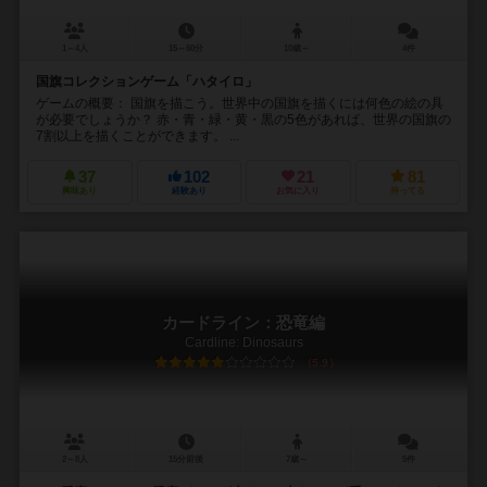
1～4人
15～60分
10歳～
4件
国旗コレクションゲーム「ハタイロ」
ゲームの概要： 国旗を描こう。世界中の国旗を描くには何色の絵の具
が必要でしょうか？ 赤・青・緑・黄・黒の5色があれば、世界の国旗の
7割以上を描くことができます。 ...
37
102
21
81
興味あり
経験あり
お気に入り
持ってる
カードライン：恐竜編
Cardline: Dinosaurs
5.9
2～8人
15分前後
7歳～
5件