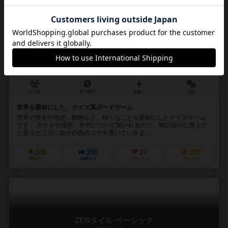
テラ〜わたしたちの地球
Terra
6.2
2～6人
45～60分
10歳～
10件
世界を題材にした、クイズ系ボードゲーム
世界の歴史や地理、動物など、様々なことを題材にしたクイズゲーム
です。 大きさや場所、年代について聞かれるので、時計回りに答えだ
と思うところに自分の色のコマを置いていきま...
106
350
37
207
興味あり
経験あり
お気に入り
持ってる
ZENタイル ベーシック