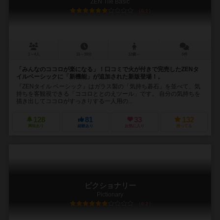
ZEN Tile Basic
6.1
1～4人
15～30分
12歳～
5件
「みんなのココロが楽になる」！口コミで火が付きで完売したZENタ
イルベーシックに「新機能」が追加された新版登場！。
『ZENタイル ベーシック』はガラス製の「気持ち碁石」を並べて、気
持ちを客観視できる「ココロととのえツール」です。 自分の気持ちを
描き出してココロがすっきりする一人用の...
128
81
33
132
興味あり
経験あり
お気に入り
持ってる
ピクショナリー
Pictionary
6.2