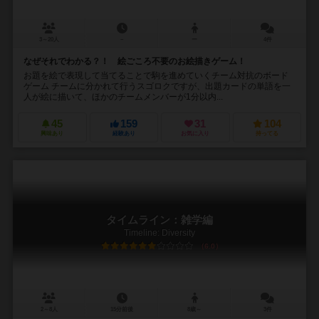
3～20人
－
ー
4件
なぜそれでわかる？！ 絵ごころ不要のお絵描きゲーム！
お題を絵で表現して当てることで駒を進めていくチーム対抗のボード
ゲーム チームに分かれて行うスゴロクですが、出題カードの単語を一
人が絵に描いて、ほかのチームメンバーが1分以内...
45
159
31
104
興味あり
経験あり
お気に入り
持ってる
タイムライン：雑学編
Timeline: Diversity
6.0
2～8人
15分前後
8歳～
3件