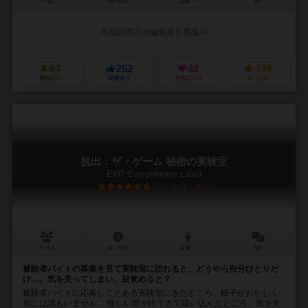
3～6人
30分前後
10歳～
4件
作品説明文の編集者を募集中
64
252
42
149
興味あり
経験あり
お気に入り
持ってる
脱出：ザ・ゲーム 秘密の実験室
EXIT: Das geheime Labor
6.0
1～6人
45～90分
12歳～
6件
被験者バイトの募集を見て実験室に訪れると、どうやら自分ひとりだ
け…。気を失ってしまい、目覚めると？
被験者バイトに応募してとある実験室にきたところ、様子がおかしく
他には誰もいません。 怪しい煙が出てきて吸い込んだところ、気を失