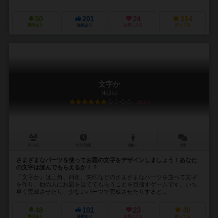
50
201
24
114
興味あり
経験あり
お気に入り
持ってる
文字か
Mojika
6.0
3～4人
30分前後
6歳～
3件
さまざまなパーツを使ってお題の文字をデザインしましょう！あなた
の文字は読んでもらえるか！？
「文字か」は三角、四角、矢印などのさまざまなパーツを並べて文字
を作り、他の人にお題を当ててもらうことを目指すゲームです。いち
早く完成させたり、少ないパーツで完成させたりすると...
48
101
23
46
興味あり
経験あり
お気に入り
持ってる