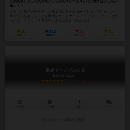
この恐竜とこっちの恐竜どっちが大きい？大きいけど重さはどっちが
重い！？
大きさか重さの特性順になるように自分のカードを出していき、いち
早く手札を無くすことを目指すカードゲーム 「ディプロドクス」は明
らかに「ティラノサウルス」よりは重そうなんだけ...
30
112
21
93
興味あり
経験あり
お気に入り
持ってる
世界でイチバンの国
Länder toppen!
6.0
2～6人
30～45分
8歳～
2件
作品説明文の編集者を募集中