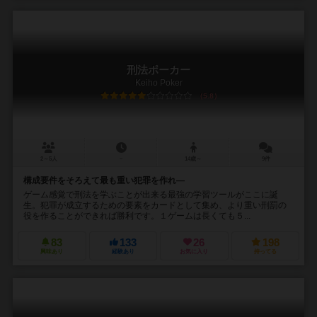
刑法ポーカー
Keiho Poker
5.8
2～5人
－
14歳～
9件
構成要件をそろえて最も重い犯罪を作れ―
ゲーム感覚で刑法を学ぶことが出来る最強の学習ツールがここに誕
生。犯罪が成立するための要素をカードとして集め、より重い刑罰の
役を作ることができれば勝利です。１ゲームは長くても５...
83
133
26
198
興味あり
経験あり
お気に入り
持ってる