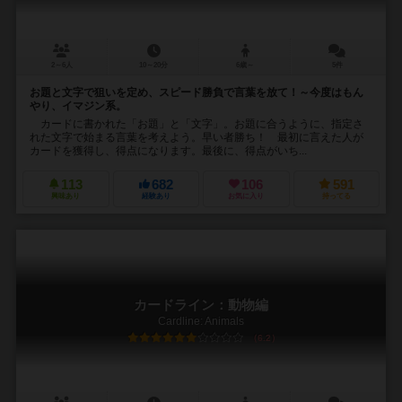
2～6人
10～20分
6歳～
5件
お題と文字で狙いを定め、スピード勝負で言葉を放て！～今度はもん
やり、イマジン系。
カードに書かれた「お題」と「文字」。お題に合うように、指定さ
れた文字で始まる言葉を考えよう。早い者勝ち！ 最初に言えた人が
カードを獲得し、得点になります。最後に、得点がいち...
113
682
106
591
興味あり
経験あり
お気に入り
持ってる
カードライン：動物編
Cardline: Animals
6.2