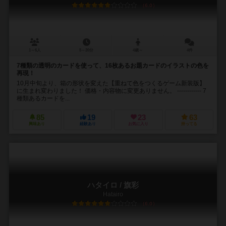
6.0
1～6人
5～20分
4歳～
4件
7種類の透明のカードを使って、16枚あるお題カードのイラストの色を
再現！
10月中旬より、箱の形状を変えた【重ねて色をつくるゲーム新装版】
に生まれ変わりました！ 価格・内容物に変更ありません。 ------------ 7
種類あるカードを...
85
19
23
63
興味あり
経験あり
お気に入り
持ってる
ハタイロ / 旗彩
Hatairo
6.0