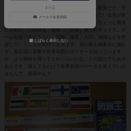
小３の息子や妻相手に、デッキ構築だタイル配置だと、手
または
加減なしのボドゲプレイが日々繰り広げられている我が家
メールで会員登録
ですが、本作はゲーマー寄りのチョイスからちょっと横道
にそれた、いわゆる「知育」「ボ育」寄りのチョイス。ゲ
ームを繰り返すうちに、国旗、国名、人口、地域などを把
しばらく表示しない
握していくことが期待できるはず。我が家も御多分に漏れ
ず、風呂場に算数や世界地図のポスターを貼っています
が、より興味を持ってくれたらいいな、との親の下心あり
ありです。遊んでるだけで世界各国のデータを覚えていけ
るなんて、最高やん？