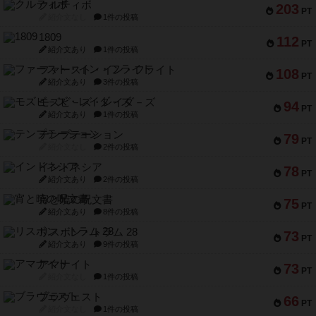
クルティボ
203
PT
紹介文なし
1件の投稿
1809
112
PT
紹介文あり
1件の投稿
ファースト・イン・フライト
108
PT
紹介文あり
3件の投稿
モズビ－ズ・レイダ－ズ
94
PT
紹介文あり
1件の投稿
テンプテーション
79
PT
紹介文なし
2件の投稿
インドネシア
78
PT
紹介文あり
2件の投稿
宵と暁の呪文書
75
PT
紹介文あり
8件の投稿
リスボン・トラム 28
73
PT
紹介文あり
9件の投稿
アマナイト
73
PT
紹介文なし
1件の投稿
ブラヴェスト
66
PT
紹介文なし
1件の投稿