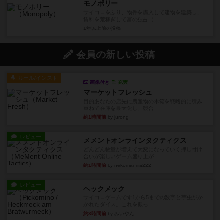
モノポリー
サイコロをふり、物件を購入して建物を建築し、
賃料を荒稼ぎして富の独占（...
1年以上前
の投稿
会員の新しい投稿
ルール/インスト
画像付き
充実
マーケットフレッシュ
目的あなたの店先に農産物の木箱を戦略的に積み
重ねて在庫を最大化し、競合...
約1時間前
by jurong
レビュー
メメントオンラインタクティクス
どんどん物量が増えて大変になっていく押し付け
合いが楽しいゲーム盛り上が...
約1時間前
by nekomanma222
レビュー
ヘックメック
サイコロゲームです1から5までの数字と芋虫がか
かれたダイス。これを振っ...
約3時間前
by みいやん