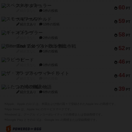
スペクタキュラー
60
PT
紹介文なし
1件の投稿
スモールワールド
59
PT
紹介文あり
13件の投稿
ギャンブラー
58
PT
紹介文なし
2件の投稿
Bitter End ブタペスト救出作戦
52
PT
紹介文なし
1件の投稿
ラピード
46
PT
紹介文なし
1件の投稿
ザ・フラッフィー・ライト
44
PT
紹介文なし
0件の投稿
ふたつの城の物語
39
PT
紹介文あり
6件の投稿
※Apple、Apple のロゴ は、米国および他の国々で登録されたApple Inc.の商標です。
※App Store は、Apple Inc.のサービスマークです。
※Android は、グーグル インコーポレイテッドの商標または登録商標です。
※Google Play とそのロゴは、Google Inc.の商標または登録商標です。