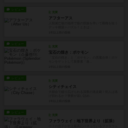
レビュー
充実
アフターアス
人類滅亡後の地球で猿の部族を率いて覇権を狙う
デッキ構築＋パズル！ときは...
1年以上前
の投稿
レビュー
充実
宝石の煌き：ポケモン
「宝石の煌き」と「ポケモン」の悪魔合体！ポケ
モンをゲットして新要素「進...
1年以上前
の投稿
レビュー
充実
シティチェイス
大都会で繰り広げられる深夜の逃走劇！犯人は逃
げ切れるか？警察が追い詰め...
1年以上前
の投稿
レビュー
充実
ファラウェイ：地下世界より（拡張）
小２の息子が史上最高にハマっているファラウェ