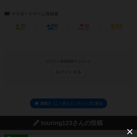
マイボードゲーム登録者
79
247
32
219
興味あり
経験あり
お気に入り
持ってる
ログイン/会員登録でコメント
ログインする
国旗王（こっきんぐ）のトップに戻る
touring123さんの投稿