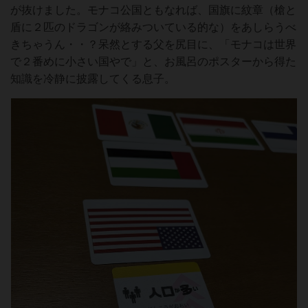
が抜けました。モナコ公国ともなれば、国旗に紋章（槍と
盾に２匹のドラゴンが絡みついている的な）をあしらうべ
きちゃうん・・？呆然とする父を尻目に、「モナコは世界
で２番めに小さい国やで」と、お風呂のポスターから得た
知識を冷静に披露してくる息子。