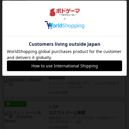
レビュー
画像付き
充実
ラブレター
２枚の手札から１枚プレイするだけの超絶シンプ
ルな名作パーティゲーム！ ...
10ヶ月前
の投稿
レビュー
充実
ストライク
さいの目に運を託せ！これはまごうかたなき運ゲ
ー。ゾロ目が出たサイコロは...
12ヶ月前
の投稿
レビュー
画像付き
充実
MOOON
じゃんけん＋特殊効果で戦う、１vs１の軽量級カ
ードゲーム！30分〜1時...
約1年前
の投稿
レビュー
充実
エクストリーム将棋
開始直後にクライマックス!?熱々の終盤戦だけに
挑む変則将棋!! 将棋...
約1年前
の投稿