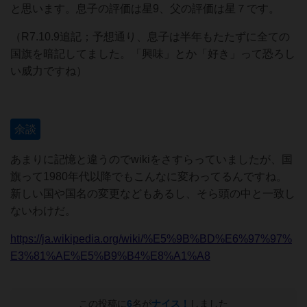
と思います。息子の評価は星9、父の評価は星７です。
（R7.10.9追記；予想通り、息子は半年もたたずに全ての
国旗を暗記してました。「興味」とか「好き」って恐ろし
い威力ですね）
余談
あまりに記憶と違うのでwikiをさすらっていましたが、国
旗って1980年代以降でもこんなに変わってるんですね。
新しい国や国名の変更などもあるし、そら頭の中と一致し
ないわけだ。
https://ja.wikipedia.org/wiki/%E5%9B%BD%E6%97%97%
E3%81%AE%E5%B9%B4%E8%A1%A8
この投稿に
6
名が
ナイス！
しました