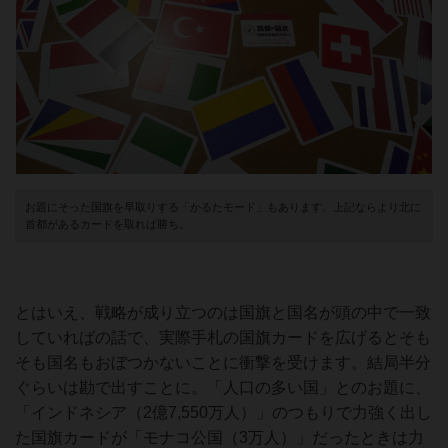
お題にそった国旗を早取りする「かるたモード」もあります。上記ならより北に
首都があるカードを取れば勝ち。
とはいえ、戦略が成り立つのは国旗と国名が頭の中で一致
していればの話で、実際手札の国旗カードを広げるとそも
そも国名もおぼつかないことに衝撃を受けます。結局半分
ぐらいは勘で出すことに。「人口の多い国」とのお題に、
「インドネシア（2億7,550万人）」のつもりで力強く出し
た国旗カードが「モナコ公国（3万人）」だったときは力