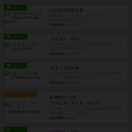
レビュー
ハゲタカのえじき
超有名なゲームですが、初めてプレイしました。1
から15までのカードがプ...
約3時間前
by みいやん
レビュー
ジャスト・ワン
まぁ面白かった‼️よくテレビとかのバラエティなん
かで、お題がわからずに...
約3時間前
by みいやん
レビュー
ピタッコカルタ
ボドゲ相席会でプレイしましたひらがなが書かれ
たカードを2枚まで手をつけ...
約3時間前
by みいやん
ルール/インスト
画像付き
充実
ノームズ・アット・ナイト
ベネボレンス女王は、忠実な臣民を称えるための
祝宴を開こうとしています。...
約4時間前
by jurong
レビュー