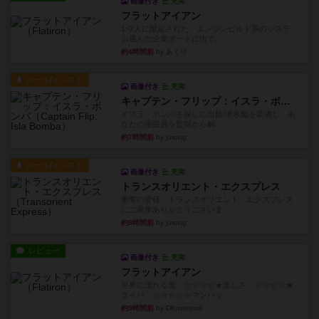
画像付き
充実
フラットアイアン
1~2人に限定された、エンジンビルド系のシステ
ム選んだ企業ボードに街で...
約4時間前
by あくり
ルール/インスト
画像付き
充実
キャプテン・フリップ：イスラ・ボンバ
イスラ・ボンバを探しに出航!潜水艦を装備し、あ
なたの乗組員を監獄から解...
約7時間前
by jurong
ルール/インスト
画像付き
充実
トランスオリエント・エクスプレス
乗客の皆様、トランスオリエント・エクスプレス
にご乗車ありがとうございま...
約8時間前
by jurong
レビュー
画像付き
充実
フラットアイアン
世界に浸れる度 ☆☆☆☆★楽しさ ☆☆☆☆★
タイパ ☆☆☆☆☆マンハッ...
約9時間前
by DKnewyork