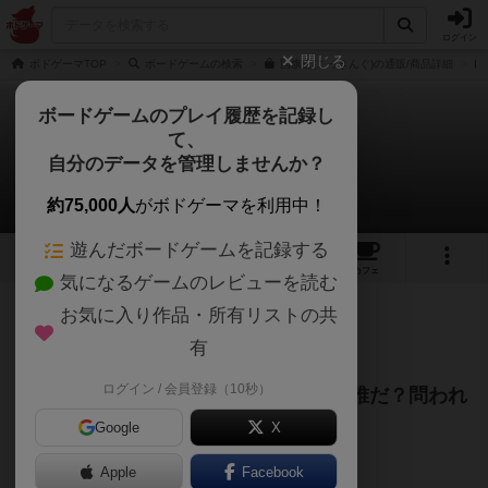
ログイン
閉じる
ボドゲーマTOP
ボードゲームの検索
国旗王(こっきんぐ)の通販/商品詳細
ボードゲームのプレイ履歴を記録し
て、
国旗王（こっきんぐ）
自分のデータを管理しませんか？
touring123さんのレビュー
約75,000人
がボドゲーマを利用中！
遊んだボードゲームを記録する
1
6
55
トップ
画像
動画
レビュー
カフェ
気になるゲームのレビューを読む
お気に入り作品・所有リストの共
392名
6名
0
約1年前
有
ログイン / 会員登録（10秒）
お題にそった国旗カードを出せるのは誰だ？問われ
る社会科の知識！
Google
X
Apple
Facebook