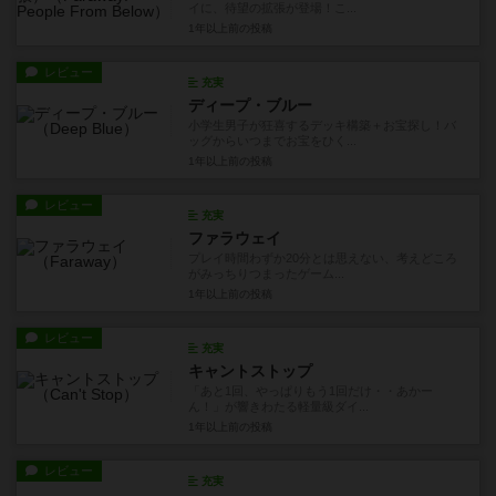
イに、待望の拡張が登場！こ...
1年以上前
の投稿
レビュー
充実
ディープ・ブルー
小学生男子が狂喜するデッキ構築＋お宝探し！バ
ッグからいつまでお宝をひく...
1年以上前
の投稿
レビュー
充実
ファラウェイ
プレイ時間わずか20分とは思えない、考えどころ
がみっちりつまったゲーム...
1年以上前
の投稿
レビュー
充実
キャントストップ
「あと1回、やっぱりもう1回だけ・・あかー
ん！」が響きわたる軽量級ダイ...
1年以上前
の投稿
レビュー
充実