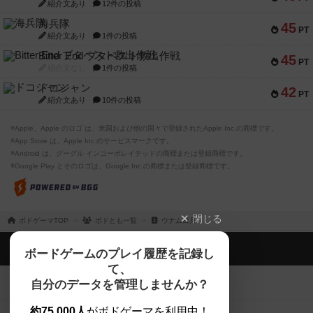
紹介文あり
12件の投稿
海兵隊
45
PT
紹介文あり
1件の投稿
Bitter End ブタペスト救出作戦
45
PT
紹介文なし
1件の投稿
ドコジャン
42
PT
紹介文あり
10件の投稿
※Apple、Apple のロゴ は、米国および他の国々で登録されたApple Inc.の商標です。
※App Store は、Apple Inc.のサービスマークです。
※Android は、グーグル インコーポレイテッドの商標または登録商標です。
※Google Play とそのロゴは、Google Inc.の商標または登録商標です。
閉じる
ボドゲーマTOP
ボドとも一覧
ウナム日月
ボドゲーマTOP
ボードゲームのプレイ履歴を記録し
て、
ボードゲームを検索する
自分のデータを管理しませんか？
約75,000人
がボドゲーマを利用中！