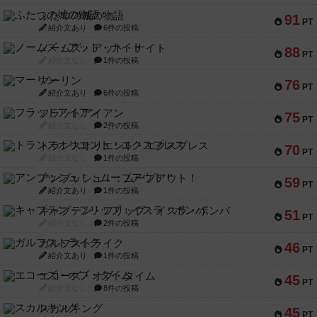
ふたつの城の物語
91
PT
紹介文あり
6件の投稿
ノームズ・アット・ナイト
88
PT
紹介文なし
1件の投稿
マーリン
76
PT
紹介文あり
6件の投稿
フラットアイアン
75
PT
紹介文なし
2件の投稿
トランスオリエント・エクスプレス
70
PT
紹介文なし
1件の投稿
アンブッシュ！：ムーブアウト！
59
PT
紹介文あり
1件の投稿
キャプテン・フリップ：イスラ・ボンバ
51
PT
紹介文なし
2件の投稿
ガルフストライク
46
PT
紹介文あり
1件の投稿
エコーズ・オブ・タイム
45
PT
紹介文なし
8件の投稿
スカルキング
45
PT