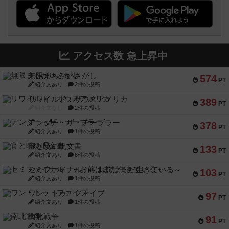
アクセス数 急上昇中
無限まちがいさがし
574
PT
紹介文あり
2件の投稿
リワイルド：サウスアメリカ
389
PT
紹介文なし
2件の投稿
アンダー・ザ・テーブラー
378
PT
紹介文あり
1件の投稿
宵と暁の呪文書
133
PT
紹介文あり
8件の投稿
セミファイナル ～お前はまだ生きている～
103
PT
紹介文あり
1件の投稿
ワン・トゥ・ファイブ
97
PT
紹介文あり
1件の投稿
南北戦争
91
PT
紹介文あり
1件の投稿