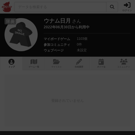
ログイン
ウナム日月
さん
隊長
2022年06月30日から利用中
1103個
マイボードゲーム
0件
参加コミュニティ
未設定
ウェブページ
トップ
ゲーム一覧
マイリスト
投稿履歴
ボ
ドゲ
会
コミュニティ
登録されていません