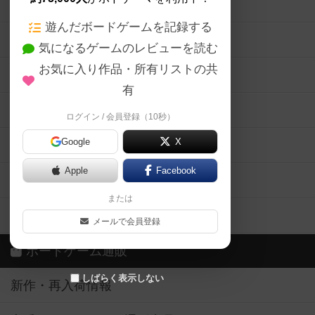
ボードゲームの新着レビュー
遊んだボードゲームを記録する
ボードゲーム会情報
気になるゲームのレビューを読む
お気に入り作品・所有リストの共
メカニクス特集
有
掲示板・トピックス
ログイン / 会員登録（10秒）
Google
X
ボドとも・会員一覧
Apple
Facebook
ボードゲーム業界コラム
または
ボドゲーマご利用案内
メールで会員登録
ボードゲーム通販
しばらく表示しない
新作・再入荷情報