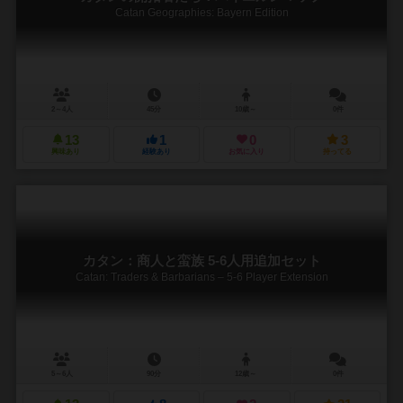
Catan Geographies: Bayern Edition
2～4人
45分
10歳～
0件
13
1
0
3
興味あり
経験あり
お気に入り
持ってる
カタン：商人と蛮族 5-6人用追加セット
Catan: Traders & Barbarians – 5-6 Player Extension
5～6人
90分
12歳～
0件