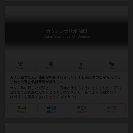
カタンシナリオ 油田
Catan Scenarios: Oil Springs
3～6人
45～60分
12歳～
5件
カタン島でなんと油田が発見されました！！石油は強力ながらもじわ
じわと公害と気候変動が発生し…
カタン島の新しい資源として、石油が使えるようになりました！ 石油
は今までの資源なんでも２つと交換できたり、都市よりも強力なメト
ロポリスを建築できたりととても強力です。 ...
44
60
20
95
興味あり
経験あり
お気に入り
持ってる