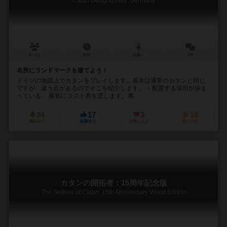
Catan Geographies: Germany
3～4人
60分
10歳～
0件
名所にランドマークを建てよう！
ドイツの地図上でカタンをプレイします。基本は通常のカタンと同じ
ですが、違う点があるのでそこを紹介します。 ・配置する場所が決ま
っている。 最初にコスト表を渡します。裏...
24
17
3
18
興味あり
経験あり
お気に入り
持ってる
カタンの開拓者：15周年記念版
The Settlers of Catan: 15th Anniversary Wood Edition