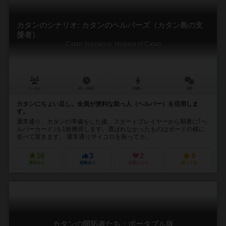
カタンのシナリオ: カタンのヘルパーズ（カタン島の支
援者）
Catan Scenarios: Helpers of Catan
3～6人
45～90分
10歳～
0件
カタンにちょい足し。全員が便利な助っ人（ヘルパー）を活用しま
す。
通常通り、カタンの準備をした後、スタートプレイヤーから順番に｢ヘ
ルパーカード｣を1枚獲得します。選ばれなかったものはボードの横に
並べて置きます。 通常通りサイコロを振ってカ...
16
3
2
9
興味あり
経験あり
お気に入り
持ってる
カタンの開拓者たち：ポータブル版