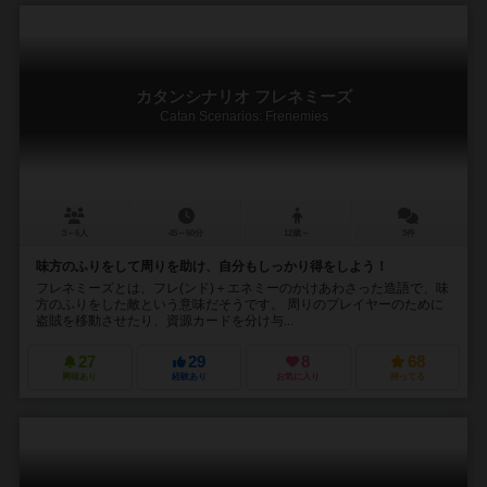
カタンシナリオ フレネミーズ
Catan Scenarios: Frenemies
3～6人
45～60分
12歳～
3件
味方のふりをして周りを助け、自分もしっかり得をしよう！
フレネミーズとは、フレ(ンド)＋エネミーのかけあわさった造語で、味
方のふりをした敵という意味だそうです。 周りのプレイヤーのために
盗賊を移動させたり、資源カードを分け与...
27
29
8
68
興味あり
経験あり
お気に入り
持ってる