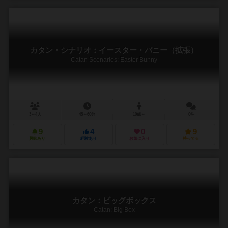
カタン・シナリオ：イースター・バニー（拡張）
Catan Scenarios: Easter Bunny
3～4人
45～60分
10歳～
0件
9
4
0
9
興味あり
経験あり
お気に入り
持ってる
カタン：ビッグボックス
Catan: Big Box