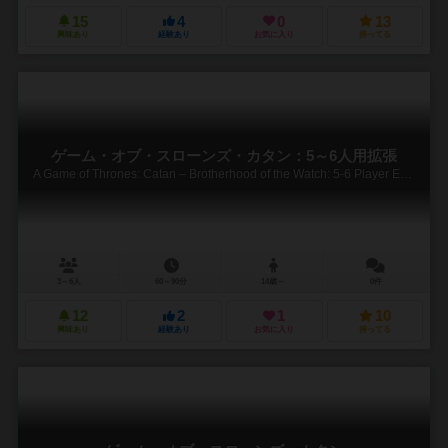
15
4
0
13
興味あり
経験あり
お気に入り
持ってる
ゲーム・オブ・スローンズ・カタン：5～6人用拡張
A Game of Thrones: Catan – Brotherhood of the Watch: 5-6 Player Extension
3～6人
60～90分
14歳～
0件
12
2
1
10
興味あり
経験あり
お気に入り
持ってる