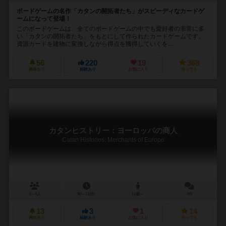
ボードゲームの名作「カタンの開拓者たち」がスピーディなカードゲ
ームになって登場！
このボードゲームは、全てのボードゲームの中でも愛好者の非常に多
い「カタンの開拓者たち」をもとにして作られたカードゲームです。
資源カードを建物に変換しながら得点を獲得していくを...
56
220
19
368
興味あり
経験あり
お気に入り
持ってる
カタンヒストリー：ヨーロッパの商人
Catan Histories: Merchants of Europe
3～4人
90～110分
12歳～
0件
13
3
1
14
興味あり
経験あり
お気に入り
持ってる