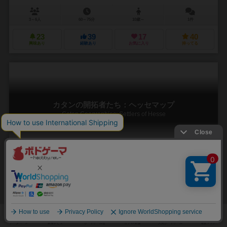
3～6人
60～75分
10歳～
1件
23
39
17
40
興味あり
経験あり
お気に入り
持ってる
カタンの開拓者たち：ヘッセマップ
Catan Geographies: Settlers of Hesse
2～4人
－
10歳～
0件
14
0
0
2
興味あり
経験あり
お気に入り
持ってる