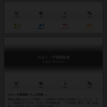
1～6人
75分
10歳～
0件
22
5
2
6
興味あり
経験あり
お気に入り
持ってる
カタン：宇宙開拓者
Catan: Starfarers
3～4人
120分
14歳～
29件
カタンの最高峰 ついに到達――
開拓の舞台はついに宇宙へ。 1999年に発売され絶版となっていた、フ
ァン待望のアイテム「カタン 宇宙開拓者」！ 宇宙船に乗り、遠くの惑
星へと旅立ちます。三千世紀の中頃、人...