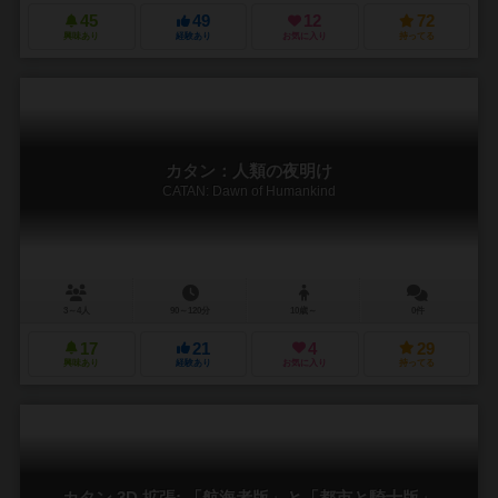
45
49
12
72
興味あり
経験あり
お気に入り
持ってる
カタン：人類の夜明け
CATAN: Dawn of Humankind
3～4人
90～120分
10歳～
0件
17
21
4
29
興味あり
経験あり
お気に入り
持ってる
カタン 3D 拡張: 「航海者版」と「都市と騎士版」