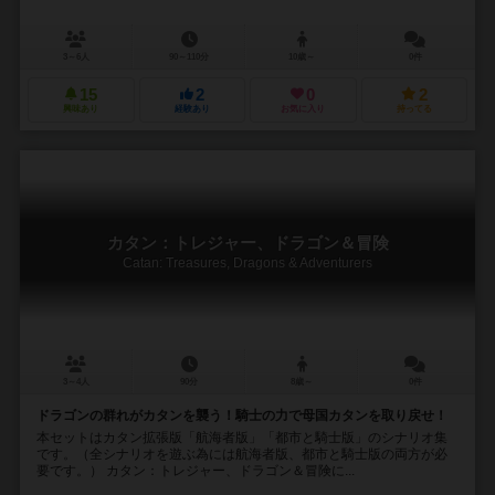
3～6人
90～110分
10歳～
0件
15
2
0
2
興味あり
経験あり
お気に入り
持ってる
カタン：トレジャー、ドラゴン＆冒険
Catan: Treasures, Dragons & Adventurers
3～4人
90分
8歳～
0件
ドラゴンの群れがカタンを襲う！騎士の力で母国カタンを取り戻せ！
本セットはカタン拡張版「航海者版」「都市と騎士版」のシナリオ集
です。（全シナリオを遊ぶ為には航海者版、都市と騎士版の両方が必
要です。） カタン：トレジャー、ドラゴン＆冒険に...