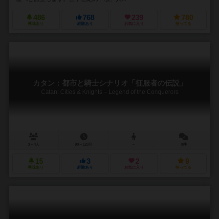
486
768
239
780
興味あり
経験あり
お気に入り
持ってる
カタン：都市と騎士シナリオ「征服者の伝説」
Catan: Cities & Knights – Legend of the Conquerors
3～4人
90～120分
－
0件
15
3
2
9
興味あり
経験あり
お気に入り
持ってる