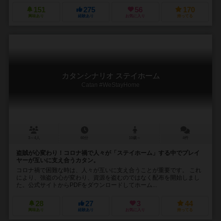
151
275
56
170
興味あり
経験あり
お気に入り
持ってる
カタンシナリオ ステイホーム
Catan #WeStayHome
3～4人
60分
10歳～
4件
盗賊が心変わり！コロナ禍で人々が「ステイホーム」する中でプレイ
ヤーが互いに支え合うカタン。
コロナ禍で困難な時は、人々が互いに支え合うことが重要です。 これ
により、強盗の心が変わり、資源を盗むのではなく配布を開始しまし
た。公式サイトからPDFをダウンロードしてホーム...
28
27
3
44
興味あり
経験あり
お気に入り
持ってる