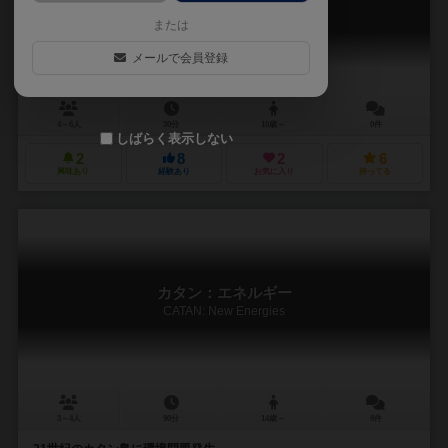
CATAN Connect
または
メールで会員登録
4～6人
30分
10歳～
0件
しばらく表示しない
2
8
2
6
興味あり
経験あり
お気に入り
持ってる
カタン：エネルギー
CATAN: New Energies
3～4人
90分
14歳～
8件