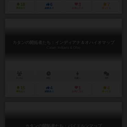
18
6
3
7
興味あり
経験あり
お気に入り
持ってる
カタンの開拓者たち：インディアナ＆オハイオマップ
Catan: Indiana & Ohio
3～4人
90分
10歳～
0件
15
4
1
6
興味あり
経験あり
お気に入り
持ってる
カタンの開拓者たち：バイエルンマップ