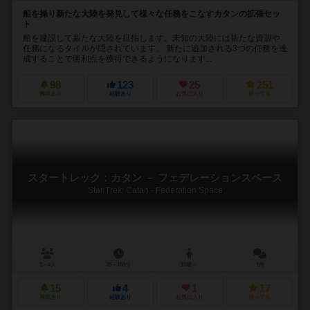
船を操り新たな大陸を発見して様々な任務をこなすカタンの拡張セッ
ト
船を建設して新たな大陸を目指します。未知の大陸には新たな資源や
任務になるタイルが隠されています。 新たに追加される3つの任務を達
成することで勝利点を獲得できるようになります...
98
123
25
251
興味あり
経験あり
お気に入り
持ってる
スタートレック：カタン － フェデレーションスペース
Star Trek: Catan - Federation Space
3～4人
75～150分
10歳～
1件
15
4
1
17
興味あり
経験あり
お気に入り
持ってる