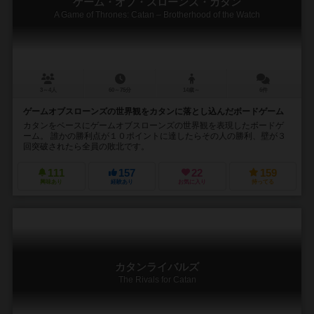
ゲーム・オブ・スローンズ・カタン
A Game of Thrones: Catan – Brotherhood of the Watch
3～4人
60～75分
14歳～
6件
ゲームオブスローンズの世界観をカタンに落とし込んだボードゲーム
カタンをベースにゲームオブスローンズの世界観を表現したボードゲ
ーム。 誰かの勝利点が１０ポイントに達したらその人の勝利、壁が３
回突破されたら全員の敗北です。
111
157
22
159
興味あり
経験あり
お気に入り
持ってる
カタンライバルズ
The Rivals for Catan