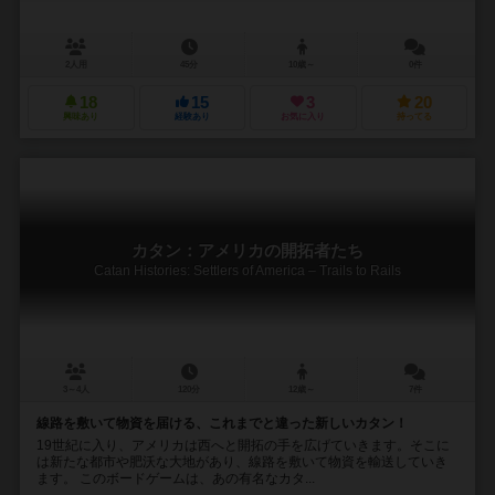
2人用
45分
10歳～
0件
18
15
3
20
興味あり
経験あり
お気に入り
持ってる
カタン：アメリカの開拓者たち
Catan Histories: Settlers of America – Trails to Rails
3～4人
120分
12歳～
7件
線路を敷いて物資を届ける、これまでと違った新しいカタン！
19世紀に入り、アメリカは西へと開拓の手を広げていきます。そこに
は新たな都市や肥沃な大地があり、線路を敷いて物資を輸送していき
ます。 このボードゲームは、あの有名なカタ...