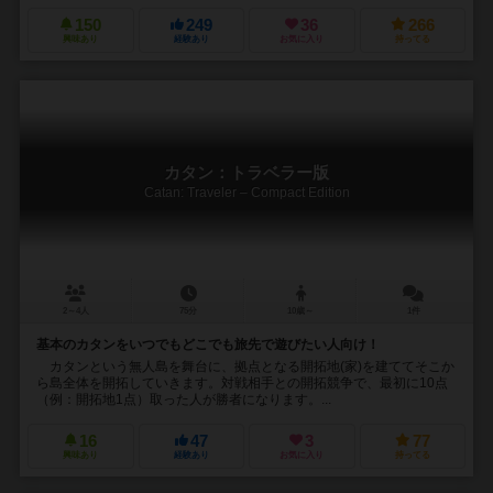
150
249
36
266
興味あり
経験あり
お気に入り
持ってる
カタン：トラベラー版
Catan: Traveler – Compact Edition
2～4人
75分
10歳～
1件
基本のカタンをいつでもどこでも旅先で遊びたい人向け！
カタンという無人島を舞台に、拠点となる開拓地(家)を建ててそこか
ら島全体を開拓していきます。対戦相手との開拓競争で、最初に10点
（例：開拓地1点）取った人が勝者になります。...
16
47
3
77
興味あり
経験あり
お気に入り
持ってる