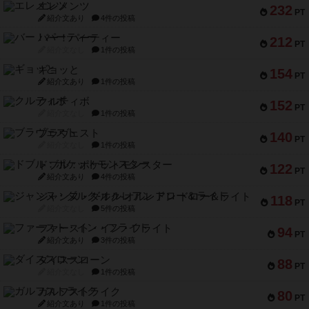
エレメンツ
232
PT
紹介文あり
4件の投稿
バー！パーティー
212
PT
紹介文なし
1件の投稿
ギョッと
154
PT
紹介文あり
1件の投稿
クルティボ
152
PT
紹介文なし
1件の投稿
ブラヴェスト
140
PT
紹介文なし
1件の投稿
ドブル：ポケットモンスター
122
PT
紹介文あり
4件の投稿
ジャンヌ・ダルク-オルレアン ドロー＆ライト
118
PT
紹介文なし
5件の投稿
ファースト・イン・フライト
94
PT
紹介文あり
3件の投稿
ダイススローン
88
PT
紹介文なし
1件の投稿
ガルフストライク
80
PT
紹介文あり
1件の投稿