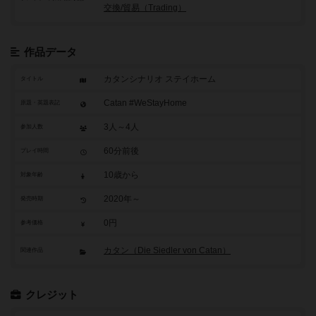
交換/貿易（Trading）
作品データ
カタンシナリオ ステイホーム
タイトル
Catan #WeStayHome
原題・英題表記
3人～4人
参加人数
60分前後
プレイ時間
10歳から
対象年齢
2020年～
発売時期
0円
参考価格
カタン（Die Siedler von Catan）
関連作品
クレジット