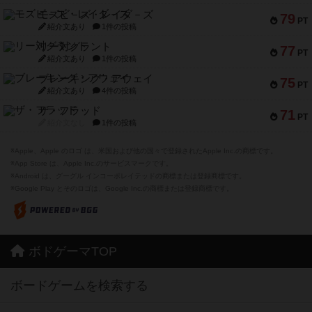
モズビ－ズ・レイダ－ズ
79
PT
紹介文あり
1件の投稿
リー対グラント
77
PT
紹介文あり
1件の投稿
ブレーキング・アウェイ
75
PT
紹介文あり
4件の投稿
ザ・フラッド
71
PT
紹介文なし
1件の投稿
※Apple、Apple のロゴ は、米国および他の国々で登録されたApple Inc.の商標です。
※App Store は、Apple Inc.のサービスマークです。
※Android は、グーグル インコーポレイテッドの商標または登録商標です。
※Google Play とそのロゴは、Google Inc.の商標または登録商標です。
ボドゲーマTOP
ボードゲームを検索する