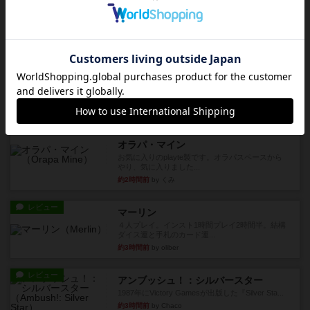
『Leathernec...
約1時間前
by Chaco
ルール/インスト
画像付き
充実
パーミッド
おばあちゃんは猫が大好きです!しかし、あまりに
も多くの猫を飼っているた...
約1時間前
by jurong
レビュー
画像付き
オラパ・マイン
お気に入りのplayte製です。オラパスペースから
やり、気に入りました...
約2時間前
by くみ
レビュー
マーリン
４人プレイ。インスト1時間プレイ2時間半。結構
ダイス運と手札のカード運...
約3時間前
by oliber
レビュー
アンブッシュ！：シルバースター
1987年にVictory Gamesが出版した『Silver Sta...
約3時間前
by Chaco