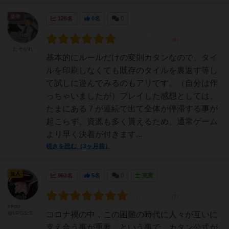
皇帝
126名
0名
0
たそがれ
基本的にルールだけの変則カタンなので、タイ
ルを印刷しなくても既存のタイルを裏返す等し
て試しに遊んでみるのもアリです。（自分は作
っちゃいましたが）プレイした感想としては、
たまにある７が連続で出て全体が停滞する事が
起こらず、資源も多く貰えるため、通常ゲーム
より早く決着が付きます...
続きを読む（3ヶ月前）
仙人
962名
5名
0
充実
mkpp
@UPGS:S
コロナ禍の中，この困難の時代に人々が互いに
支え合う事が重要。という事で，カタン公式が