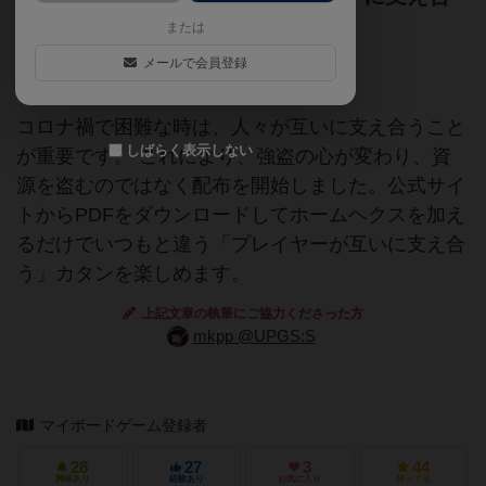
うカタン。
または
メールで会員登録
無料
プリントアンドプレイ
コロナ禍で困難な時は、人々が互いに支え合うこと
しばらく表示しない
が重要です。 これにより、強盗の心が変わり、資
源を盗むのではなく配布を開始しました。公式サイ
トからPDFをダウンロードしてホームヘクスを加え
るだけでいつもと違う「プレイヤーが互いに支え合
う」カタンを楽しめます。
上記文章の執筆にご協力くださった方
mkpp @UPGS:S
マイボードゲーム登録者
28
27
3
44
興味あり
経験あり
お気に入り
持ってる