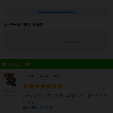
0
アート・外見
似たプレイ感のゲームを探す→
データに関する報告
ログインするとフォームが表示されます
レビュー 3件
大賢者
76名
0名
0
金賢守(キム
ヒョンス)
ルールがシンプルで楽しめました。またやりた
いです。
続きを読む（3ヶ月前）