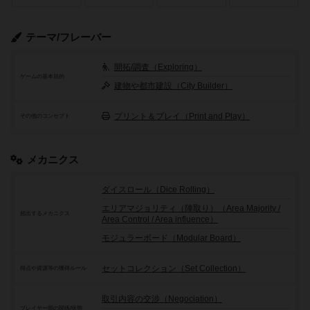
テーマ/フレーバー
開拓/調査（Exploring）
ゲームの基本目的
建物や都市建設（City Builder）
プリント＆プレイ（Print and Play）
その他のコンセプト
メカニクス
ダイスロール（Dice Rolling）
エリアマジョリティ（陣取り）（Area Majority /
頻出するメカニクス
Area Control / Area influence）
モジュラーボード（Modular Board）
セットコレクション（Set Collection）
得点や資源等の獲得ルール
取引内容の交渉（Negociation）
プレイヤー間の関係/状態