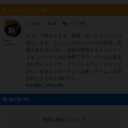
ルール/インスト 1件
仙人
652名
3名
0
充実
カタンで悪さをする「盗賊」が，ちょっとだけ
mkpp
改心します。ちょっとだけというのは後述。資
@UPGS:S
源を盗む代わりに，資源を配布するように？！
まずこのシナリオは無料でダウンロード出来る
点がポイントです。プリント＆プレイとなって
おり，追加コンポーネントは家（ホーム）の描
かれたタイルが2枚だけ...
続きを読む（6年以上前）
掲示板 0件
投稿を募集しています