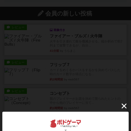
会員の新しい投稿
レビュー
画像付き
ファイアー・ブルズ / 火牛陣
火牛を引き連れて敵を殲滅させる。縦か斜めで前2
列まで攻撃できるが、自分...
41分前
by うらまこ
レビュー
フリップ７
カードをめくるかパスをするかを決めてパスした
時のカード数字が得点になる...
約1時間前
by mob567
レビュー
コンセプト
親のプレイヤーがお題を決めて限られたヒントの
中から他のプレイヤーに当て...
約1時間前
by mob567
レビュー
海兵隊
1988年にVictory Gamesが出版した