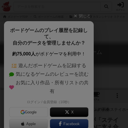
ログイン
閉じる
ボドゲーマTOP
ボードゲームの検索
カタン
カタンシナリオ ステイホ
ボードゲームのプレイ履歴を記録し
て、
自分のデータを管理しませんか？
カタンシナリオ ステイホーム
約75,000人
がボドゲーマを利用中！
Catan #WeStayHome
遊んだボードゲームを記録する
気になるゲームのレビューを読む
お気に入り作品・所有リストの共
有
3
3
3
トップ
画像
動画
レビュー
カフェ
ログイン / 会員登録（10秒）
Google
X
盗賊が心変わり！コロナ禍で人々が「ステイ
Apple
Facebook
ホーム」する中でプレイヤーが互いに支え合