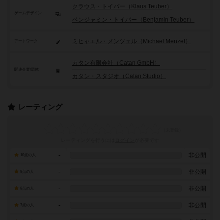
クラウス・トイバー（Klaus Teuber）
ゲームデザイン
ベンジャミン・トイバー（Benjamin Teuber）
ミヒャエル・メンツェル（Michael Menzel）
アートワーク
カタン有限会社（Catan GmbH）
関連企業/団体
カタン・スタジオ（Catan Studio）
レーティング
レーティングを行うには
ログイン
が必要です
-
非公開
10点の人
-
非公開
9点の人
-
非公開
8点の人
-
非公開
7点の人