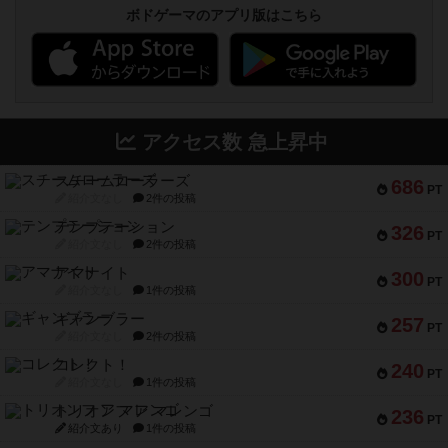
ボドゲーマのアプリ版はこちら
アクセス数 急上昇中
スチームローラーズ
686
PT
紹介文なし
2件の投稿
テンプテーション
326
PT
紹介文なし
2件の投稿
アマナイト
300
PT
紹介文なし
1件の投稿
ギャンブラー
257
PT
紹介文なし
2件の投稿
コレクト！
240
PT
紹介文なし
1件の投稿
トリオンフ ア マレンゴ
236
PT
紹介文あり
1件の投稿