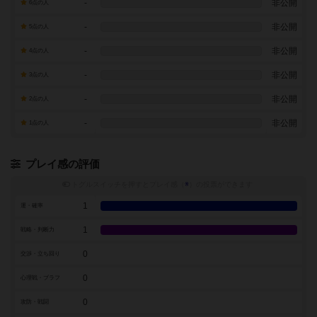
-
非公開
6点の人
-
非公開
5点の人
-
非公開
4点の人
-
非公開
3点の人
-
非公開
2点の人
-
非公開
1点の人
プレイ感の評価
トグルスイッチを押すとプレイ感（
※
）の投票ができます
1
運・確率
1
戦略・判断力
0
交渉・立ち回り
0
心理戦・ブラフ
0
攻防・戦闘