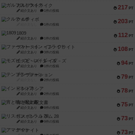
ガルフストライク
217
PT
紹介文あり
1件の投稿
クルティボ
203
PT
紹介文なし
1件の投稿
1809
112
PT
紹介文あり
1件の投稿
ファースト・イン・フライト
108
PT
紹介文あり
3件の投稿
モズビ－ズ・レイダ－ズ
94
PT
紹介文あり
1件の投稿
テンプテーション
79
PT
紹介文なし
2件の投稿
インドネシア
78
PT
紹介文あり
2件の投稿
宵と暁の呪文書
75
PT
紹介文あり
8件の投稿
リスボン・トラム 28
73
PT
紹介文あり
9件の投稿
アマナイト
73
PT