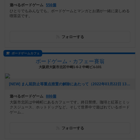
遊べるボードゲーム
556個
ひとりでもみんなでも。ボードゲームとマンガとお酒が一緒に楽しめる
喫茶店です。
フォローする
ボードゲームカフェ
ボードゲーム・カフェー賽翁
大阪府大阪市北区中崎1-6-2 中崎ビル101
[NEW] まん延防止等重点措置の解除にあたって（2022年03月22日 13時41分）
遊べるボードゲーム
886個
大阪市北区は中崎町にあるカフェーです。終日禁煙。珈琲と紅茶とミッ
クスジュース、ホットドッグなど。そして世界中で遊ばれているボード
ゲーム...
フォローする