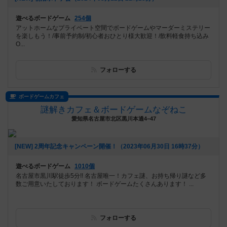
遊べるボードゲーム
254個
アットホームなプライベート空間でボードゲームやマーダーミステリー
を楽しもう！/事前予約制/初心者おひとり様大歓迎！/飲料軽食持ち込み
O...
フォローする
ボードゲームカフェ
謎解きカフェ＆ボードゲームなぞねこ
愛知県名古屋市北区黒川本通4−47
[NEW] 2周年記念キャンペーン開催！（2023年06月30日 16時37分）
遊べるボードゲーム
1010個
名古屋市黒川駅徒歩5分!! 名古屋唯一！カフェ謎、お持ち帰り謎など多
数ご用意いたしております！ ボードゲームたくさんあります！ ...
フォローする