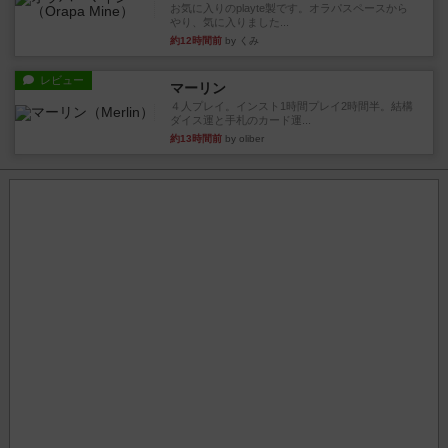
お気に入りのplayte製です。オラパスペースから
やり、気に入りました...
約12時間前
by くみ
レビュー
マーリン
４人プレイ。インスト1時間プレイ2時間半。結構
ダイス運と手札のカード運...
約13時間前
by oliber