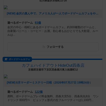
石川県金沢市桜町22-28
[NEW] 金沢の真ん中で、アメリカ人が一人でボードゲームカフェをやっています（2026年07月30日 20時56分）
遊べるボードゲーム
93個
金沢の中心・桜町にあるボードゲームカフェ。約300種類のゲームと、
自家製パニーニ・コーヒー・お酒。初心者もおひとりでも大歓迎、ルー
ルは...
フォローする
ボードゲームカフェ
カフェハイドアウトHideOut四条店
京都府京都市下京区四条堀川東入柏屋町12
[NEW] 8月マーダーミステリー日程（2026年07月27日 19時24分）
遊べるボードゲーム
122個
席料、ボードゲームプレイ料金無料、四条大宮5分、四条烏丸8分 ワン
ドリンク 800円〜 ビュッフェ形式の生フルーツティーは1,100円...