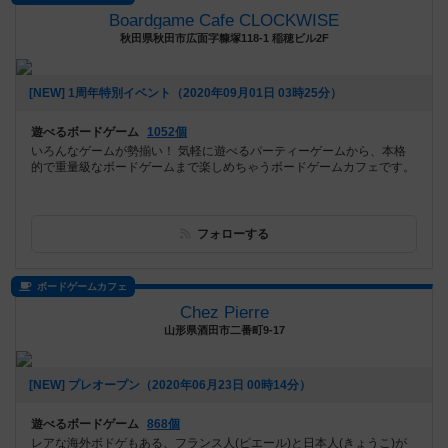
Boardgame Cafe CLOCKWISE
秋田県秋田市広面字糠塚118-1 稲穂ビル2F
[NEW] 1周年特別イベント（2020年09月01日 03時25分）
遊べるボードゲーム
1052個
いろんなゲームが勢揃い！ 気軽に遊べるパーティーゲームから、本格
的で重量級なボードゲームまで楽しめちゃうボードゲームカフェです。
フォローする
ボードゲームカフェ
Chez Pierre
山形県酒田市二番町9-17
[NEW] プレオープン（2020年06月23日 00時14分）
遊べるボードゲーム
868個
レアな海外ボドゲもある、フランス人(ピエール)と日本人(きょうこ)が