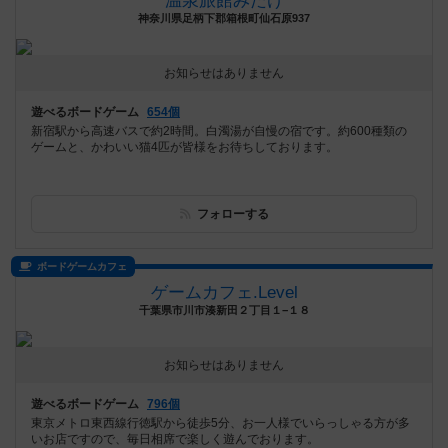
温泉旅館みたけ
神奈川県足柄下郡箱根町仙石原937
お知らせはありません
遊べるボードゲーム
654個
新宿駅から高速バスで約2時間。白濁湯が自慢の宿です。約600種類の
ゲームと、かわいい猫4匹が皆様をお待ちしております。
フォローする
ボードゲームカフェ
ゲームカフェ.Level
千葉県市川市湊新田２丁目１−１８
お知らせはありません
遊べるボードゲーム
796個
東京メトロ東西線行徳駅から徒歩5分、お一人様でいらっしゃる方が多
いお店ですので、毎日相席で楽しく遊んでおります。