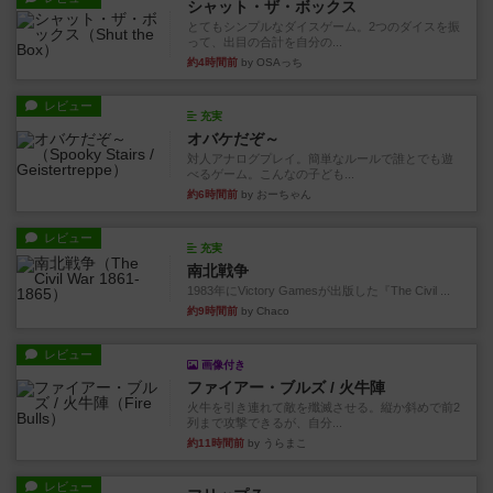
シャット・ザ・ボックス
とてもシンプルなダイスゲーム。2つのダイスを振
って、出目の合計を自分の...
約4時間前
by OSAっち
レビュー
充実
オバケだぞ～
対人アナログプレイ。簡単なルールで誰とでも遊
べるゲーム。こんなの子ども...
約6時間前
by おーちゃん
レビュー
充実
南北戦争
1983年にVictory Gamesが出版した『The Civil ...
約9時間前
by Chaco
レビュー
画像付き
ファイアー・ブルズ / 火牛陣
火牛を引き連れて敵を殲滅させる。縦か斜めで前2
列まで攻撃できるが、自分...
約11時間前
by うらまこ
レビュー