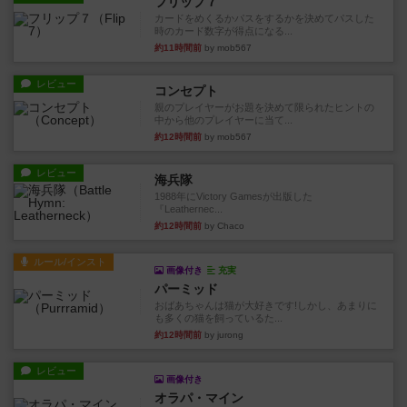
フリップ７
カードをめくるかパスをするかを決めてパスした
時のカード数字が得点になる...
約11時間前
by mob567
レビュー
コンセプト
親のプレイヤーがお題を決めて限られたヒントの
中から他のプレイヤーに当て...
約12時間前
by mob567
レビュー
海兵隊
1988年にVictory Gamesが出版した
『Leathernec...
約12時間前
by Chaco
ルール/インスト
画像付き
充実
パーミッド
おばあちゃんは猫が大好きです!しかし、あまりに
も多くの猫を飼っているた...
約12時間前
by jurong
レビュー
画像付き
オラパ・マイン