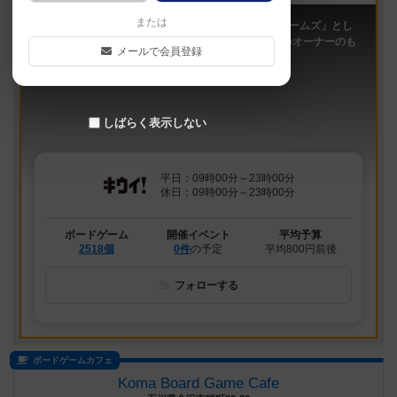
または
「キウイ！」は、2011年9月大阪日本橋で「キウイゲームズ」とし
てスタートしたボードゲームカフェです。 今は新しいオーナーのも
メールで会員登録
と、無...
しばらく表示しない
平日：09時00分～23時00分
休日：09時00分～23時00分
ボードゲーム
開催イベント
平均予算
2518個
0件
の予定
平均800円前後
フォローする
ボードゲームカフェ
Koma Board Game Cafe