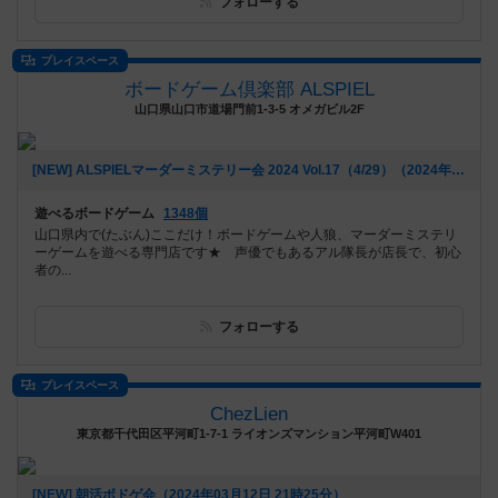
フォローする
プレイスペース
ボードゲーム倶楽部 ALSPIEL
山口県山口市道場門前1-3-5 オメガビル2F
[NEW] ALSPIELマーダーミステリー会 2024 Vol.17（4/29）（2024年04月01日 19時47分）
遊べるボードゲーム
1348個
山口県内で(たぶん)ここだけ！ボードゲームや人狼、マーダーミステリ
ーゲームを遊べる専門店です★ 声優でもあるアル隊長が店長で、初心
者の...
フォローする
プレイスペース
ChezLien
東京都千代田区平河町1-7-1 ライオンズマンション平河町W401
[NEW] 朝活ボドゲ会（2024年03月12日 21時25分）