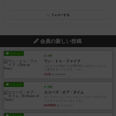
フォローする
会員の新しい投稿
レビュー
充実
ワン・トゥ・ファイブ
とにかくお手軽にすき間時間をうめるゲームとし
て重宝するゲームです。いわ...
4分前
by nabekoh
レビュー
充実
エコーズ・オブ・タイム
カードゲームにファイナルファンタジーのアクテ
ィブタイムバトル（もしくは...
約4時間前
by ジェイとと
レビュー