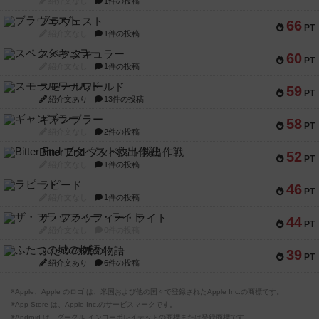
紹介文なし
1件の投稿
ブラヴェスト
66
PT
紹介文なし
1件の投稿
スペクタキュラー
60
PT
紹介文なし
1件の投稿
スモールワールド
59
PT
紹介文あり
13件の投稿
ギャンブラー
58
PT
紹介文なし
2件の投稿
Bitter End ブタペスト救出作戦
52
PT
紹介文なし
1件の投稿
ラピード
46
PT
紹介文なし
1件の投稿
ザ・フラッフィー・ライト
44
PT
紹介文なし
0件の投稿
ふたつの城の物語
39
PT
紹介文あり
6件の投稿
※Apple、Apple のロゴ は、米国および他の国々で登録されたApple Inc.の商標です。
※App Store は、Apple Inc.のサービスマークです。
※Android は、グーグル インコーポレイテッドの商標または登録商標です。