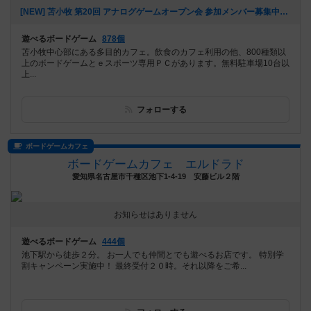
[NEW] 苫小牧 第20回 アナログゲームオープン会 参加メンバー募集中！（2024年09月05日 23時49分）
遊べるボードゲーム
878個
苫小牧中心部にある多目的カフェ。飲食のカフェ利用の他、800種類以
上のボードゲームとｅスポーツ専用ＰＣがあります。無料駐車場10台以
上...
フォローする
ボードゲームカフェ
ボードゲームカフェ エルドラド
愛知県名古屋市千種区池下1-4-19 安藤ビル２階
お知らせはありません
遊べるボードゲーム
444個
池下駅から徒歩２分。 お一人でも仲間とでも遊べるお店です。 特別学
割キャンペーン実施中！ 最終受付２０時。それ以降をご希...