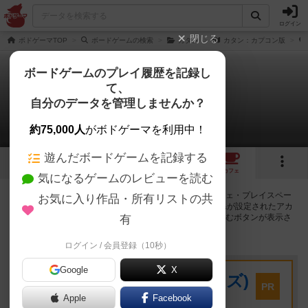
ログイン
閉じる
ボドゲーマTOP
ボードゲームの検索
カタン
カタン：カプコン版
ボードゲームのプレイ履歴を記録し
て、
カタン：カプコン版
自分のデータを管理しませんか？
22店のカフェ/スペースが提供中
約75,000人
がボドゲーマを利用中！
遊んだボードゲームを記録する
2
1
23
トップ
画像
動画
レビュー
カフェ
気になるゲームのレビューを読む
カタン：カプコン版で遊ぶことができるボードゲームカフェ・プレイスペー
お気に入り作品・所有リストの共
スが22店登録されています。公開プロフィールの都道府県が設定されたアカ
ウントでログインすると、同じ都道府県内の店舗に絞り込むボタンが表示さ
有
れます。
ログイン / 会員登録（10秒）
プレイスペース
Google
X
キウイ！(旧:キウイゲームズ)
PR
大阪府大阪市中央区森ノ宮中央2-8-2 永田中央ビル2階
Apple
Facebook