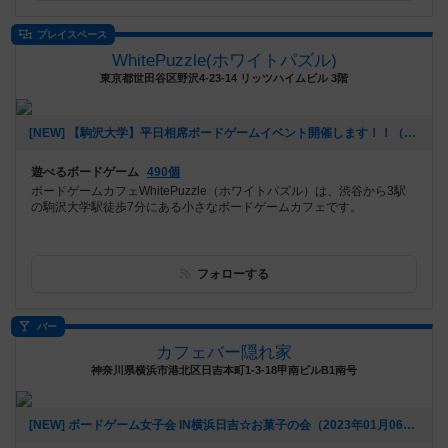
プレイスペース
WhitePuzzle(ホワイトパズル)
東京都世田谷区野沢4-23-14 リッツハイムビル 3階
[NEW] 【駒沢大学】平日相席ボードゲームイベント開催します！！（2023年02月14日 11時49分）
遊べるボードゲーム
490個
ボードゲームカフェWhitePuzzle（ホワイトパズル）は、渋谷から3駅
の駒沢大学駅徒歩7分にある小さなボードゲームカフェです。
フォローする
バー
カフェバー隠れ家
神奈川県横浜市港北区日吉本町1-3-18甲南ビルB1南号
[NEW] ボードゲーム女子会 IN横浜日吉☆お菓子の会（2023年01月06日 17時18分）