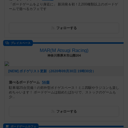
「ボードゲームをより身近に」 新潟発＆初！2,200種類以上のボードゲ
ームで遊べるカフェです
フォローする
プレイスペース
MAR(M Atsugi Racing)
神奈川県厚木市山際204
[NEW] ボドゲリスト更新（2020年09月30日 19時30分）
遊べるボードゲーム
56個
駐車場25台完備！の郊外型ボドゲスペース！ミニ四駆やラジコンも楽し
めちゃいます！ ボードゲームは始めたばかりで、ストックのゲームも
少...
フォローする
ボードゲームカフェ