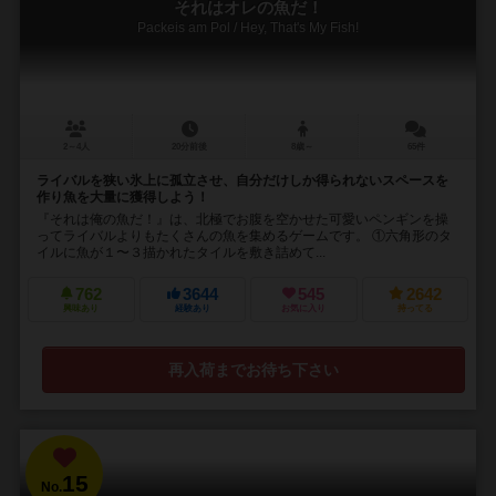
それはオレの魚だ！
Packeis am Pol / Hey, That's My Fish!
2～4人
20分前後
8歳～
65件
ライバルを狭い氷上に孤立させ、自分だけしか得られないスペースを
作り魚を大量に獲得しよう！
『それは俺の魚だ！』は、北極でお腹を空かせた可愛いペンギンを操
ってライバルよりもたくさんの魚を集めるゲームです。 ①六角形のタ
イルに魚が１〜３描かれたタイルを敷き詰めて...
762
3644
545
2642
興味あり
経験あり
お気に入り
持ってる
再入荷までお待ち下さい
15
No.