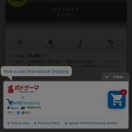
No.
ビストライド
BESTRIDE
2～10人
30～45分
8歳～
2件
――さぁ、共に闘おう！
――机の上を縦横無尽に駆け回り、最後まで生き残れ！ 『ビストラ
イド』は、様々な種類のライダーとビーストを組み合わせたユニット
を操作し、最後の一人なるまで戦い抜く、バト...
19
26
5
41
興味あり
経験あり
お気に入り
持ってる
通販の取り扱いがありません
32