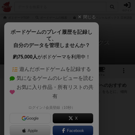
ログイン
閉じる
ボドゲーマTOP
ボードゲームの検索
バロニィ：スペシャルボックス 日本語版の
ボードゲームのプレイ履歴を記録し
て、
バロニィ：スペシャルボックス
自分のデータを管理しませんか？
次のおすすめボードゲーム
約75,000人
がボドゲーマを利用中！
遊んだボードゲームを記録する
1
2
1
40
トップ
画像
動画
レビュー
カフェ
気になるゲームのレビューを読む
『バロニィ：スペシャルボックス』が好きな方へのおすすめ
お気に入り作品・所有リストの共
このゲームのトップページで投票された「プレイ感の評価」をもとに、傾向
有
が近いボードゲームをランキング形式で紹介します。
※リストには一定の投票数がある作品のみを表示しています
ログイン / 会員登録（10秒）
Google
X
Apple
Facebook