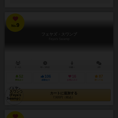
9
No.
フェヤズ・スワンプ
Feya's Swamp
2～4人
80～100分
12歳～
2件
52
106
16
87
興味あり
経験あり
お気に入り
持ってる
カートに追加する
7,920円（税込）