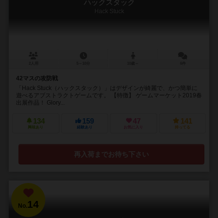
ハックスタック
Hack Stuck
2人用
5～10分
10歳～
6件
42マスの攻防戦
「Hack Stuck（ハックスタック）」はデザインが綺麗で、かつ簡単に
遊べるアブストラクトゲームです。 【特徴】 ゲームマーケット2019春
出展作品！ Glory...
134
159
47
141
興味あり
経験あり
お気に入り
持ってる
再入荷までお待ち下さい
14
No.