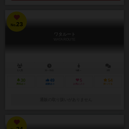
23
No.
ワタルート
WATA ROUTE
2人用
10～15分
6歳～
2件
30
49
5
54
興味あり
経験あり
お気に入り
持ってる
通販の取り扱いがありません
24