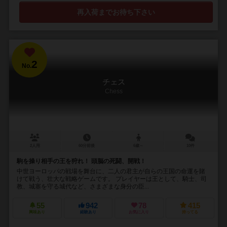
再入荷までお待ち下さい
2
No.
チェス
Chess
2人用
60分前後
6歳～
10件
駒を操り相手の王を狩れ！ 頭脳の死闘、開戦！
中世ヨーロッパの戦場を舞台に、二人の君主が自らの王国の命運を賭
けて戦う、壮大な戦略ゲームです。 プレイヤーは王として、騎士、司
教、城塞を守る城代など、さまざまな身分の臣...
55
942
78
415
興味あり
経験あり
お気に入り
持ってる