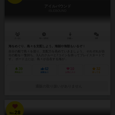
アイルバウンド
ISLEBOUND
2～4人
60～120分
13歳～
5件
海をめぐり、島々を支配しよう。海賊や海獣もいるぞ！
自分の船で島々を巡り、支配力を高めていきましょう。 それぞれが自
分の船を一隻持ち、3人のクルーと7コインを持ってプレイスタートで
す。 ボード上には、島々が点在する海が...
39
42
10
32
興味あり
経験あり
お気に入り
持ってる
通販の取り扱いがありません
28
No.