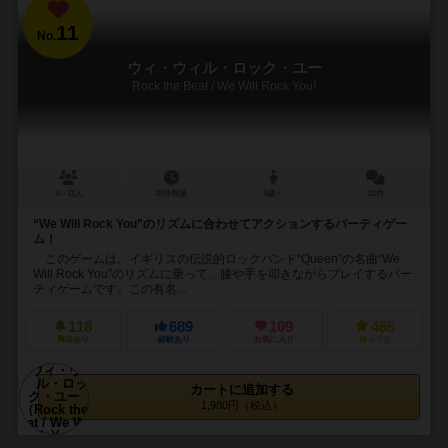
11
No.
ウィ・ウィル・ロック・ユー
Rock the Beat / We Will Rock You!
4～12人
30分前後
8歳～
12件
“We Will Rock You”のリズムに合わせてアクションするパーティゲー
ム！
このゲームは、イギリスの伝説的ロックバンド“Queen”の名曲“We
Will Rock You”のリズムに乗って、膝や手を叩きながらプレイするパー
ティゲームです。この有名...
118
689
109
465
興味あり
経験あり
お気に入り
持ってる
カートに追加する
1,980円（税込）