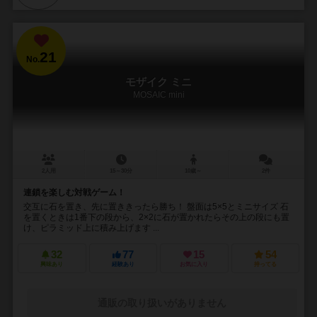
21
No.
モザイク ミニ
MOSAIC mini
2人用
15～30分
10歳～
2件
連鎖を楽しむ対戦ゲーム！
交互に石を置き、先に置ききったら勝ち！ 盤面は5×5とミニサイズ 石
を置くときは1番下の段から、2×2に石が置かれたらその上の段にも置
け、ピラミッド上に積み上げます ...
32
77
15
54
興味あり
経験あり
お気に入り
持ってる
通販の取り扱いがありません