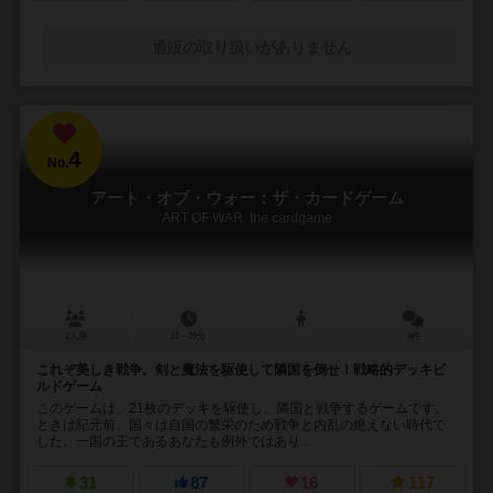
通販の取り扱いがありません
4
No.
アート・オブ・ウォー：ザ・カードゲーム
ART OF WAR: the cardgame
2人用
10～20分
4件
これぞ美しき戦争。剣と魔法を駆使して隣国を倒せ！戦略的デッキビ
ルドゲーム
このゲームは、21枚のデッキを駆使し、隣国と戦争するゲームです。
ときは紀元前、国々は自国の繁栄のため戦争と内乱の絶えない時代で
した。一国の王であるあなたも例外ではあり...
31
87
16
117