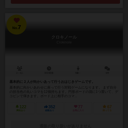
7
No.
クロキノール
Crokinole
2～4人
30分前後
8歳～
6件
基本的に２人が向かいあって行うおはじきゲームです。
基本的に向かいあわせに座って行う対戦ゲームになります。 まず自分
の担当色の丸いコマを12個持ちます。円形ボードの淵に1つ置いて、デ
コピンで弾きます。ボード上に相手のコマ...
122
352
77
67
興味あり
経験あり
お気に入り
持ってる
通販の取り扱いがありません