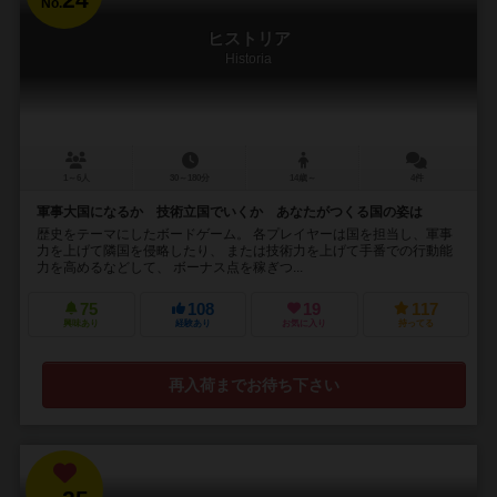
No.
ヒストリア
Historia
1～6人
30～180分
14歳～
4件
軍事大国になるか 技術立国でいくか あなたがつくる国の姿は
歴史をテーマにしたボードゲーム。 各プレイヤーは国を担当し、軍事
力を上げて隣国を侵略したり、 または技術力を上げて手番での行動能
力を高めるなどして、 ボーナス点を稼ぎつ...
75
108
19
117
興味あり
経験あり
お気に入り
持ってる
再入荷までお待ち下さい