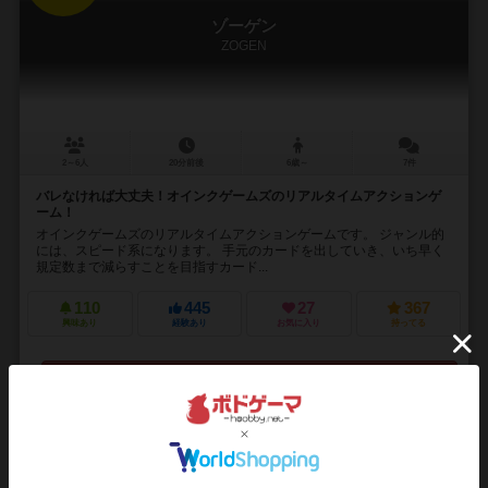
ゾーゲン
ZOGEN
2～6人
20分前後
6歳～
7件
バレなければ大丈夫！オインクゲームズのリアルタイムアクションゲ
ーム！
オインクゲームズのリアルタイムアクションゲームです。 ジャンル的
には、スピード系になります。 手元のカードを出していき、いち早く
規定数まで減らすことを目指すカード...
110
445
27
367
興味あり
経験あり
お気に入り
持ってる
再入荷までお待ち下さい