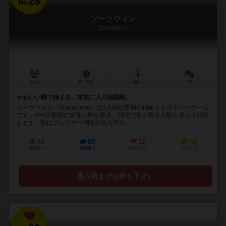
25
No.
ソーラウィン
Soulaween
2人用
15～30分
6歳～
2件
かわいい駒で始まる、本格二人の頭脳戦
ソーラウィン（Soulaween）は2人対戦専用の抽象ストラテジーゲーム
です。4×4の盤面に交互に駒を置き、両面で色が異なる駒を使って対戦
します。駒はプレイヤー固有の色を持た...
22
60
12
40
興味あり
経験あり
お気に入り
持ってる
再入荷までお待ち下さい