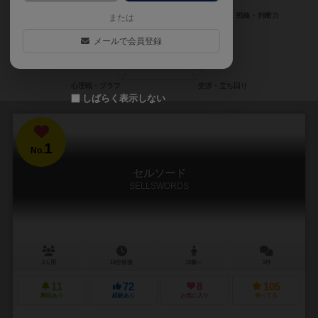
または
メールで会員登録
しばらく表示しない
1
No.
セルソード
SELLSWORDS
2人用
15分前後
10歳～
2件
11
72
8
105
興味あり
経験あり
お気に入り
持ってる