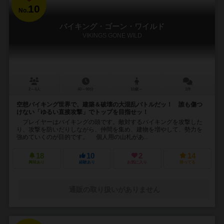
10
No.
バイキング・ゴーン・ワイルド
VIKINGS GONE WILD
2～4人
40～90分
10歳～
1件
空想バイキング世界で、建築＆破壊の大混乱バトルだッ！ 誰も傷つ
けない「ゆるい直接攻撃」でトップを目指せッ！
プレイヤーはバイキングの頭です。敵対するバイキングを攻撃した
り、攻撃を防いだりしながら、仲間を集め、建物を増やして、勢力を
強めていくのが目的です。 個人用の山札があ...
18
10
2
14
興味あり
経験あり
お気に入り
持ってる
通販の取り扱いがありません