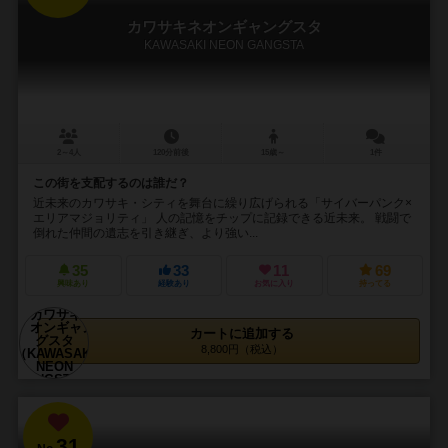
カワサキネオンギャングスタ
KAWASAKI NEON GANGSTA
2～4人
120分前後
15歳～
1件
この街を支配するのは誰だ？
近未来のカワサキ・シティを舞台に繰り広げられる「サイバーパンク×
エリアマジョリティ」 人の記憶をチップに記録できる近未来。 戦闘で
倒れた仲間の遺志を引き継ぎ、より強い...
35
33
11
69
興味あり
経験あり
お気に入り
持ってる
カートに追加する
8,800円（税込）
31