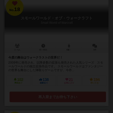
18
No.
スモールワールド・オブ・ウォークラフト
Small World of Warcraft
2～5人
40～80分
8歳～
5件
今度の舞台はウォークラストの世界だ！
2009年に発売され、以降多数の拡張も発売された人気シリーズ スモ
ールワールドの独立拡張作品です。 スモールワールドはファンタジー
の世界を舞台にした陣取りゲームですが、今作...
102
138
21
194
興味あり
経験あり
お気に入り
持ってる
再入荷までお待ち下さい