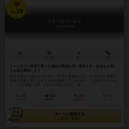
19
No.
スモールワールド
Small World
2～5人
40～80分
8歳～
13件
ファンタジー世界で様々な種族が覇権を争い激突する！各地を占領し
てお金を獲得しよう
小さな領土に住むファンタジー世界の各種族たち。その小さな世界で
征服と支配を争いながらお金を徴収していきます。 このボードゲーム
は、1つの種族を率いながら土地を占領し、時...
385
862
182
587
興味あり
経験あり
お気に入り
持ってる
カートに追加する
7,700円（税込）