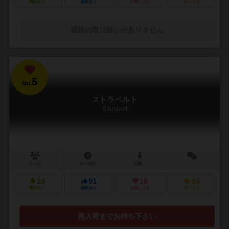
興味あり
経験あり
お気に入り
持ってる
通販の取り扱いがありません
5
No.
ストラベルト
Storabelt
3～4人
45～60分
12歳～
－
24
91
18
64
興味あり
経験あり
お気に入り
持ってる
再入荷までお待ち下さい