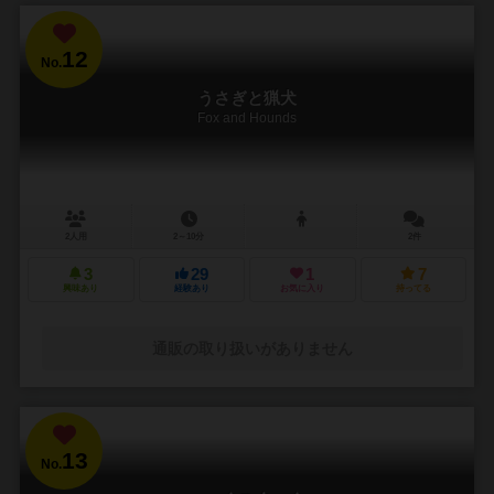
12
No.
うさぎと猟犬
Fox and Hounds
2人用
2～10分
2件
3
29
1
7
興味あり
経験あり
お気に入り
持ってる
通販の取り扱いがありません
13
No.