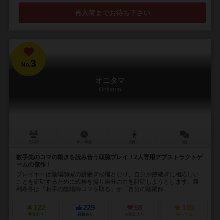
再入荷までお待ち下さい
3
No.
オニタマ
Onitama
2人用
10～30分
8歳～
3件
数手先のコマの動きを読み合う頭脳プレイ！2人専用アブストラクトゲ
ームの傑作！
プレイヤーは陰陽師家の跡継ぎ候補となり、自分が跡継ぎに相応しい
ことを証明するために式神を操り自分の力を証明しようとします。勝
利条件は「相手の陰陽師コマを取る」か「自分の陰陽師...
122
229
58
100
興味あり
経験あり
お気に入り
持ってる