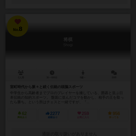
8
No.
将棋
Shogi
2人用
30～600分
8歳～
20件
室町時代から脈々と続く伝統の頭脳スポーツ
中学生から高齢者までプロのプレイヤーを擁している、囲碁と並ぶ日
本伝統の知的スポーツ。 盤面に並んだコマを動かし、相手の王を取っ
たら勝ち。という所はチェスと一緒ですが、『...
62
2277
259
956
興味あり
経験あり
お気に入り
持ってる
通販の取り扱いがありません