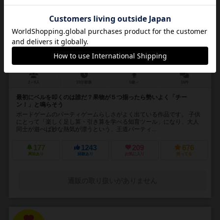
16
No.
ハリガリ
Halli Galli
2～6人
10分前後
6歳～
16件
最初にベルを叩くのは誰だ？果物が５つ揃ったら勢いよく「チー
ン！」と鳴らそう
ボードゲームのパーティゲームらしさがよく出ている作品です。 子供
にとって「楽しく足し算・引き算を学べる知育ツール」になり、大人
同士が遊べば妙な熱気が漂うという、王道パーティ...
177
1243
209
676
興味あり
経験あり
お気に入り
持ってる
通販の取り扱いがありません