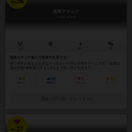
26
No.
迷路アタック
maze attack
2人用
－
6歳～
2件
迷路を作って遊んで思考力を育てる!
塀で相手の道をふせぎながら向かいの列を目指すゲームです。 基盤は
連結可能! 複数購入すると4人まで遊ぶ事が出来ます。
8
30
0
50
興味あり
経験あり
お気に入り
持ってる
通販の取り扱いがありません
27
No.