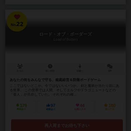
22
No.
ロード・オブ・ボーダーズ
Load of Boders
1～2人
40～60分
15歳～
6件
あなたの街をみんなで守る、箱庭経営＆防衛ボードゲーム
ここではないどこか。今ではないいいつか。 剣と魔術が当たり前にあ
る世界。 この世界では人間、そしてエルフやドラゴニュートなどの
「亜人」が共存していた。 それぞれの種...
179
97
44
180
興味あり
経験あり
お気に入り
持ってる
再入荷までお待ち下さい