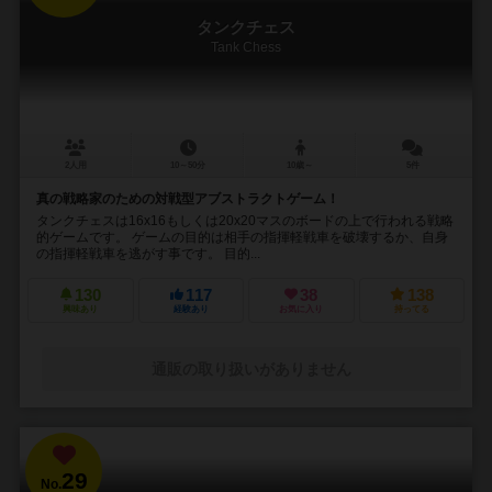
タンクチェス
Tank Chess
2人用
10～50分
10歳～
5件
真の戦略家のための対戦型アブストラクトゲーム！
タンクチェスは16x16もしくは20x20マスのボードの上で行われる戦略
的ゲームです。 ゲームの目的は相手の指揮軽戦車を破壊するか、自身
の指揮軽戦車を逃がす事です。 目的...
130
117
38
138
興味あり
経験あり
お気に入り
持ってる
通販の取り扱いがありません
29
No.