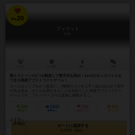
20
No.
フィリット
Fillit
2～4人
5～20分
9歳～
19件
駒とストーンの2つを駆使して数手先を読め！2vs2のタッグバトルも
できる国産アブストラクトゲーム！
ルールはシンプルかつ奥深い。2種類のコマを上手く組み合わせて相手
の先を読み、タイルを置ききることを目的とした本格アブストラクト
ゲームです。 プレイヤーコマは直線に移動するこ...
286
1042
235
891
興味あり
経験あり
お気に入り
持ってる
カートに追加する
3,278円（税込）