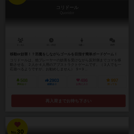
コリドール
Quoridor
2～4人
15～25分
6歳～
35件
移動or妨害！？邪魔をしながらゴールを目指す簡単ボードゲーム！
コリドールは、他プレーヤーの妨害を受けながら反対側までコマを移
動させる、２人か４人用のアブストラクトゲームです。（３人でも一
応遊べるようですが、お勧めしません） ９×９...
508
2903
496
997
興味あり
経験あり
お気に入り
持ってる
再入荷までお待ち下さい
30
No.