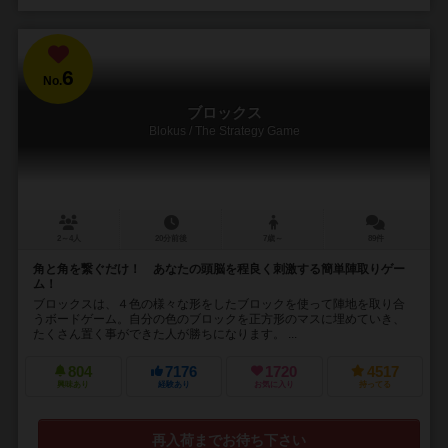
6
No.
ブロックス
Blokus / The Strategy Game
2～4人
20分前後
7歳～
89件
角と角を繋ぐだけ！ あなたの頭脳を程良く刺激する簡単陣取りゲー
ム！
ブロックスは、４色の様々な形をしたブロックを使って陣地を取り合
うボードゲーム。自分の色のブロックを正方形のマスに埋めていき、
たくさん置く事ができた人が勝ちになります。 ...
804
7176
1720
4517
興味あり
経験あり
お気に入り
持ってる
再入荷までお待ち下さい