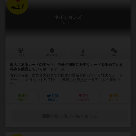
17
No.
ネイションズ
Nations
1～5人
40～200分
14歳～
4件
膨大にあるカードの中から、自分の国家に必要なカードを集めていき
得点を獲得していくボードゲーム
古代から第一次世界大戦までの国家の運命を操っていく壮大なボード
ゲーム。 ８ラウンド終了時に、獲得した得点が一番高い人の勝利で
す。
60
118
20
96
興味あり
経験あり
お気に入り
持ってる
通販の取り扱いがありません