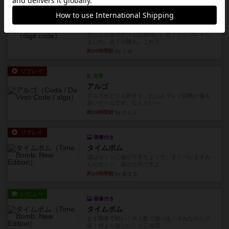
リプレイ
画像付き
ディジットコード
やっぱり論理ゲームは面白い。息子とリプレイし
ました。息子の勝ち。これリ...
約18時間前
by くみ
リプレイ
充実
アルゴ
アルゴがとても好きで、たぶんプレイ回数が最も
多いゲームです。なんといっ...
約18時間前
by おとん
リプレイ
画像付き
タイムボム
僕はホントに嘘が下手なようで、すぐバレますみ
んなホント、嘘が上手ですよ...
約18時間前
by あまる
レビュー
画像付き
タイムボム
まず簡単で軽い！大人数で遊べる！それなのに小
箱！何より楽しい！！正体隠...