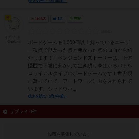
続きを読む（約1年前）
神
1016名
1名
充実
オグランド
（Oguland）
ボードゲームを1,000個以上持っているユーザ
ー視点で良かった点と悪かった点の両面から紹
介します！リベンジェンドストーリーは、正体
隠匿で陣営に分かれて生き残りをはかるバトル
ロワイアルタイプのボードゲームです！世界観
に凝っていて、アートワークに力を入れられて
います。シャドウハ...
続きを読む（約3年前）
リプレイ 0件
投稿を募集しています