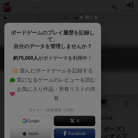
ログイン
閉じる
ボドゲーマTOP
ボードゲームの検索
リベンジェンドストーリー
ボードゲームのプレイ履歴を記録し
て、
自分のデータを管理しませんか？
リベンジェンドストーリー
約75,000人
がボドゲーマを利用中！
REVENGEND STORY
遊んだボードゲームを記録する
気になるゲームのレビューを読む
お気に入り作品・所有リストの共
有
2
2
4
トップ
画像
動画
レビュー
カフェ
ログイン / 会員登録（10秒）
Google
X
シャドウハンターズ（シャドウレイダーズ）
Apple
Facebook
と同様に３つの派閥に分かれてプレイする正