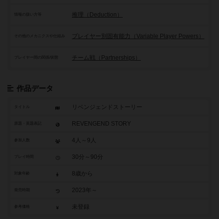
推理（Deduction）
情報の扱い方等
プレイヤー別固有能力（Variable Player Powers）
その他のメカニクスや仕組み
チーム戦（Partnerships）
プレイヤー間の関係/状態
作品データ
リベンジェンドストーリー
タイトル
REVENGEND STORY
原題・英題表記
4人～9人
参加人数
30分～90分
プレイ時間
8歳から
対象年齢
2023年～
発売時期
未登録
参考価格