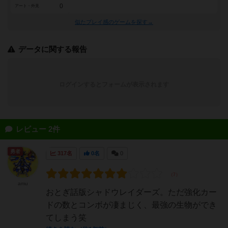
0
アート・外見
似たプレイ感のゲームを探す→
データに関する報告
ログインするとフォームが表示されます
レビュー 2件
勇者
317名
0名
0
amu
おとぎ話版シャドウレイダーズ。ただ強化カー
ドの数とコンボが凄まじく、最強の生物ができ
てしまう笑