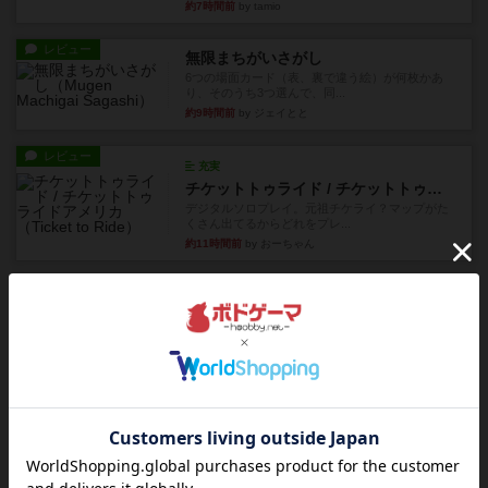
約7時間前
by tamio
レビュー
無限まちがいさがし
6つの場面カード（表、裏で違う絵）が何枚かあ
り、そのうち3つ選んで、同...
約9時間前
by ジェイとと
レビュー
充実
チケットトゥライド / チケットトゥライドアメリカ
デジタルソロプレイ。元祖チケライ？マップがた
くさん出てるからどれをプレ...
約11時間前
by おーちゃん
レビュー
画像付き
充実
ホットストリーク
星7軽〜中量級を中心にプレイするゲーマーの感想
です。ボードゲーム会にて...
約17時間前
by おとん
レビュー
ガルフストライク
1983年にVictory Gamesが出版した『Gulf Strik...
約18時間前
by Chaco