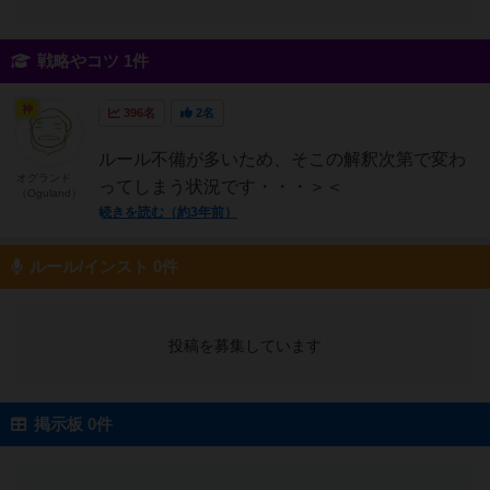
戦略やコツ 1件
神
396名
2名
ルール不備が多いため、そこの解釈次第で変わ
オグランド
ってしまう状況です・・・＞＜
（Oguland）
続きを読む（約3年前）
ルール/インスト 0件
投稿を募集しています
掲示板 0件