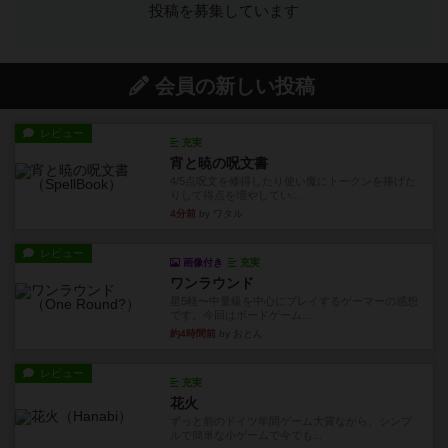
投稿を募集しています
会員の新しい投稿
レビュー
充実
宵と暁の呪文書
4/5点呪文を修得したり使い魔にトークンを捧げた
りして得点を増やしてい...
4分前
by ワタル
レビュー
画像付き
充実
ワンラウンド
星5軽〜中量級を中心にプレイするゲーマーの感想
です。今回はボードゲーム...
約4時間前
by おとん
レビュー
充実
花火
ずっと前のドイツ年間ゲーム大賞ながら、シンプ
ルで簡単な小ゲームで今でも...