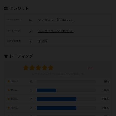
クレジット
シンタロウ（Shintarou）
ゲームデザイン
シンタロウ（Shintarou）
アートワーク
未登録
関連企業/団体
レーティング
レーティングを行うには
ログイン
が必要です
0
0%
10点の人
1
10%
9点の人
2
20%
8点の人
2
20%
7点の人