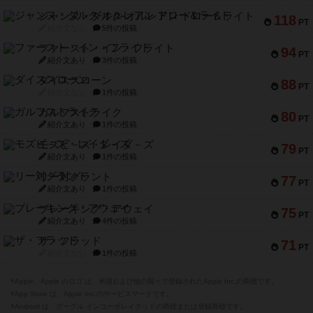
ジャンヌ・ダルク-オルレアン ドロー＆ライト
118
PT
紹介文なし
5件の投稿
ファースト・イン・フライト
94
PT
紹介文あり
3件の投稿
ダイススローン
88
PT
紹介文なし
1件の投稿
ガルフストライク
80
PT
紹介文あり
1件の投稿
モズビ－ズ・レイダ－ズ
79
PT
紹介文あり
1件の投稿
リー対グラント
77
PT
紹介文あり
1件の投稿
ブレーキング・アウェイ
75
PT
紹介文あり
4件の投稿
ザ・フラッド
71
PT
紹介文なし
1件の投稿
※Apple、Apple のロゴ は、米国および他の国々で登録されたApple Inc.の商標です。
※App Store は、Apple Inc.のサービスマークです。
※Android は、グーグル インコーポレイテッドの商標または登録商標です。