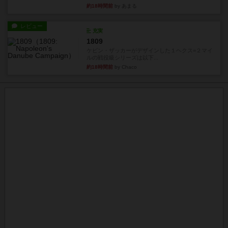
約18時間前
by あまる
レビュー
充実
1809
ケビン・ザッカーがデザインした１ヘクス=２マイ
ルの戦役級シリーズは以下...
約18時間前
by Chaco