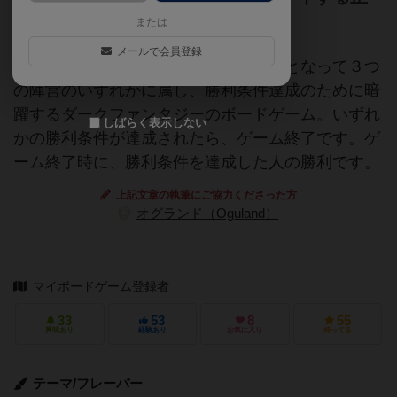
体隠匿系ゲーム
または
メールで会員登録
おとぎ話の世界のキャラクターの一人となって３つ
の陣営のいずれかに属し、勝利条件達成のために暗
躍するダークファンタジーのボードゲーム。いずれ
しばらく表示しない
かの勝利条件が達成されたら、ゲーム終了です。ゲ
ーム終了時に、勝利条件を達成した人の勝利です。
上記文章の執筆にご協力くださった方
オグランド（Oguland）
マイボードゲーム登録者
33
53
8
55
興味あり
経験あり
お気に入り
持ってる
テーマ/フレーバー