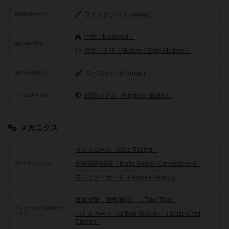
ファンタジー（Fantasy）
世界観/基本テーマ
中世（Medieval）
舞台の時代背景
近世～近代（Modern / Early Modern）
ヨーロッパ（Europe）
地域や文化圏など
戦闘/バトル（Fighting / Battle）
ゲームの基本目的
メカニクス
ダイスロール（Dice Rolling）
正体隠匿/隠蔽（Mafia Game / Concealment）
頻出するメカニクス
モジュラーボード（Modular Board）
直接攻撃（強奪/破壊）（Take That）
プレイヤーの干渉/影響アク
バトルカード（攻撃値-防御値）（Battle Card
ション
Driven）