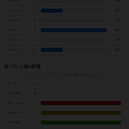
0
0%
6点の人
1
10%
5点の人
0
0%
4点の人
3
30%
3点の人
0
0%
2点の人
1
10%
1点の人
プレイ感の評価
トグルスイッチを押すとプレイ感（
※
）の投票ができます
0
運・確率
0
戦略・判断力
1
交渉・立ち回り
1
心理戦・ブラフ
1
攻防・戦闘