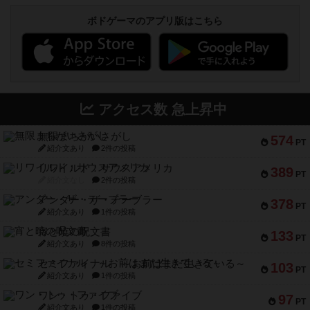
ボドゲーマのアプリ版はこちら
アクセス数 急上昇中
無限まちがいさがし
574
PT
紹介文あり
2件の投稿
リワイルド：サウスアメリカ
389
PT
紹介文なし
2件の投稿
アンダー・ザ・テーブラー
378
PT
紹介文あり
1件の投稿
宵と暁の呪文書
133
PT
紹介文あり
8件の投稿
セミファイナル ～お前はまだ生きている～
103
PT
紹介文あり
1件の投稿
ワン・トゥ・ファイブ
97
PT
紹介文あり
1件の投稿