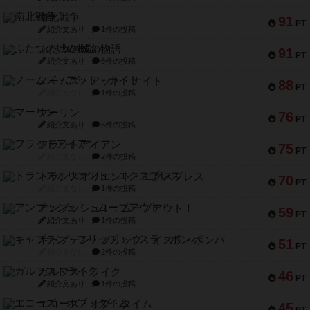
南北戦争
91
PT
紹介文あり
1件の投稿
ふたつの城の物語
91
PT
紹介文あり
6件の投稿
ノームズ・アット・ナイト
88
PT
紹介文なし
1件の投稿
マーリン
76
PT
紹介文あり
6件の投稿
フラットアイアン
75
PT
紹介文なし
2件の投稿
トランスオリエント・エクスプレス
70
PT
紹介文なし
1件の投稿
アンブッシュ！：ムーブアウト！
59
PT
紹介文あり
1件の投稿
キャプテン・フリップ：イスラ・ボンバ
51
PT
紹介文なし
2件の投稿
ガルフストライク
46
PT
紹介文あり
1件の投稿
エコーズ・オブ・タイム
45
PT