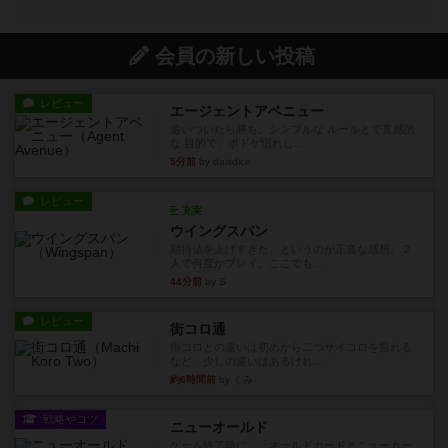
会員の新しい投稿
レビュー
エージェントアベニュー
追いついたら勝ち。シンプルな ルールとで直感的
な 目的で、ボドゲ慣れし...
5分前
by daisdice
レビュー
充実
ウイングスパン
期待値を上げすぎた、というのが正直な感想。２
人で何度かプレイ。ここでも...
44分前
by S
レビュー
街コロ通
街コロとの違いは初めから二つサイコロを振れる
など、少しの違いはあるけれ...
約6時間前
by くみ
戦略やコツ
ニューオールド
ゲーム終了時に、「オールドカードとニューカー