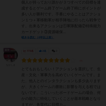
個人が持っており誰かが３つすべての目標を達
成するとゲーム終了ゲーム終了時にポイントが
多い人が勝利です。手番にやることはアクショ
ン１つ＋軍移動軍が相手陣地に行ったら戦争で
す。出来るアクションは①軍隊配備②特殊能力
カードゲット③資源確保...
続きを読む（4年以上前）
皇帝
773名
2名
0
なかしま
とてもおもしろい！アクションを選択して、生
産・文化・軍事力を高めていくゲームです。ま
た、他人とのインタラクションも多少あります
が、大きくゲームの勝敗に影響を与える程では
ないです。こういったボードゲームの場合、何
かの能力に特化していくことが基本戦略となり
ますが、各世代に目標カ...