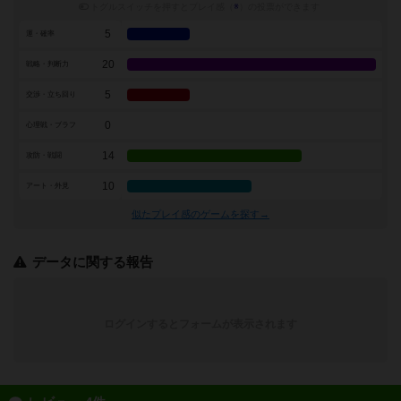
トグルスイッチを押すとプレイ感（
※
）の投票ができます
5
運・確率
20
戦略・判断力
5
交渉・立ち回り
0
心理戦・ブラフ
14
攻防・戦闘
10
アート・外見
似たプレイ感のゲームを探す→
データに関する報告
ログインするとフォームが表示されます