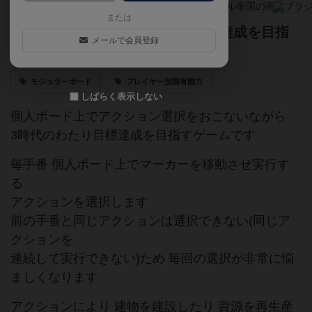
または
マップを開拓し建築や用兵で目標達成を目指
メールで会員登録
せ！
モジュラーボード
プレイヤー別固有能力
しばらく表示しない
個人ボード上でアクション選択をおこないながら
3時代のわたり目標達成を目指すゲームです
毎手番 個人ボード上でマーカーを移動させ実行す
る
アクションを選択します
前の手番と同じアクションは選択できない(同じア
クションを
連続して実行できない)ため 毎回の選択が非常に悩
ましくなります
アクションにより 建物を建設したり 資源を再生産