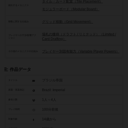
タイル・カード配置（Tile Placement）
頻出するメカニクス
モジュラーボード（Modular Board）
グリッド移動（Grid Movement）
移動に関する仕組み
場札の獲得（ドラフト / リミテッド）（Limited /
プレイヤーの干渉/影響アク
ション
Card Drafting）
プレイヤー別固有能力（Variable Player Powers）
その他のメカニクスや仕組み
作品データ
ブラジル帝国
タイトル
Brazil: Imperial
原題・英題表記
1人～4人
参加人数
100分前後
プレイ時間
14歳から
対象年齢