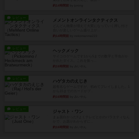
約14時間前
by jurong
レビュー
メメントオンラインタクティクス
どんどん物量が増えて大変になっていく押し付け
合いが楽しいゲーム盛り上が...
約14時間前
by nekomanma222
レビュー
ヘックメック
サイコロゲームです1から5までの数字と芋虫がか
かれたダイス。これを振っ...
約16時間前
by みいやん
レビュー
ハゲタカのえじき
超有名なゲームですが、初めてプレイしました。1
から15までのカードがプ...
約16時間前
by みいやん
レビュー
ジャスト・ワン
まぁ面白かった‼️よくテレビとかのバラエティなん
かで、お題がわからずに...
約16時間前
by みいやん