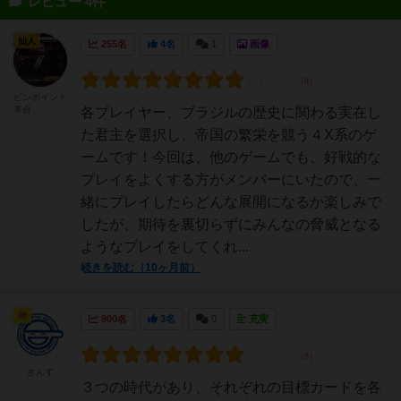
レビュー 4件
仙人
255名
4名
1
画像
ピンポイント
革命
各プレイヤー、ブラジルの歴史に関わる実在し
た君主を選択し、帝国の繁栄を競う４X系のゲ
ームです！今回は、他のゲームでも、好戦的な
プレイをよくする方がメンバーにいたので、一
緒にプレイしたらどんな展開になるか楽しみで
したが、期待を裏切らずにみんなの脅威となる
ようなプレイをしてくれ...
続きを読む（10ヶ月前）
神
900名
3名
0
充実
さんず
３つの時代があり、それぞれの目標カードを各