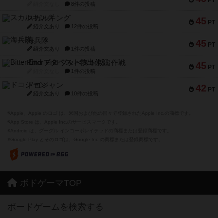
紹介文なし
8件の投稿
スカルキング
45
PT
紹介文あり
12件の投稿
海兵隊
45
PT
紹介文あり
1件の投稿
Bitter End ブタペスト救出作戦
45
PT
紹介文なし
1件の投稿
ドコジャン
42
PT
紹介文あり
10件の投稿
※Apple、Apple のロゴ は、米国および他の国々で登録されたApple Inc.の商標です。
※App Store は、Apple Inc.のサービスマークです。
※Android は、グーグル インコーポレイテッドの商標または登録商標です。
※Google Play とそのロゴは、Google Inc.の商標または登録商標です。
ボドゲーマTOP
ボードゲームを検索する