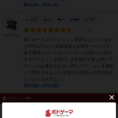
続きを読む（4年以上前）
たまご
963名
8名
0
画像
充実
[退会者:221]
個人ボード上でアクション選択をおこないなが
ら3時代のわたり目標達成を目指すゲームです
毎手番個人ボード上でマーカーを移動させ実行
するアクションを選択します前の手番と同じア
クションは選択できない(同じアクションを連続
して実行できない)ため毎回の選択が非常に悩ま
しくなりますアクシ...
続きを読む（4年以上前）
リプレイ 0件
投稿を募集しています