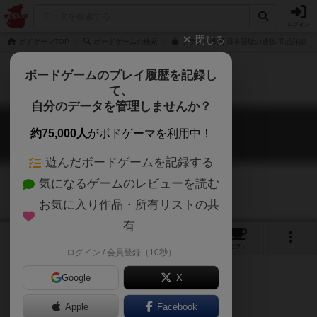
ログイン
閉じる
ボドゲーマTOP
ボードゲームの検索
ブラジル帝国 日本語版の通販/商品詳細
ボードゲームのプレイ履歴を記録し
て、
自分のデータを管理しませんか？
ブラジル帝国
約75,000人
がボドゲーマを利用中！
Brazil: Imperial
遊んだボードゲームを記録する
気になるゲームのレビューを読む
お気に入り作品・所有リストの共
有
5
4
40
トップ
画像
動画
レビュー
カフェ
ログイン / 会員登録（10秒）
Google
X
Apple
Facebook