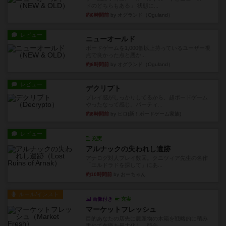
ドのどちらもある」 状態に...
約6時間前
by オグランド（Oguland）
レビュー
ニューオールド
ボードゲームを1,000個以上持っているユーザー視
点で良かった点と悪か...
約6時間前
by オグランド（Oguland）
レビュー
デクリプト
プレイ感がしっかりしてるから、超ボードゲーム
やったなって感じ。パーティ...
約8時間前
by ヒロ(新！ボードゲーム家族)
レビュー
充実
アルナックの失われし遺跡
アナログ対人プレイ数回。クニツィア先生の名作
「エルドラドを探して」にあ...
約10時間前
by おーちゃん
ルール/インスト
画像付き
充実
マーケットフレッシュ
目的あなたの店先に農産物の木箱を戦略的に積み
重ねて在庫を最大化し、競合...