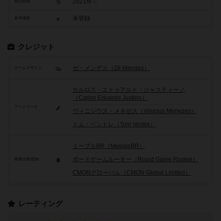
2021年～
発売時期
未登録
参考価格
クレジット
ゼ・メンデス（Zé Mendes）
ゲームデザイン
カルロス・エドゥアルド・ジャスティーノ
（Carlos Eduardo Justino）
アートワーク
ヴィニシウス・メネゼス（Vinicius Menezes）
トム・ベントレ（Tom Ventre）
ミープルBR（MeepleBR）
ボードゲームルーキー（Board Game Rookie）
関連企業/団体
CMONグローバル（CMON Global Limited）
レーティング