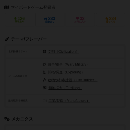
マイボードゲーム登録者
126
233
32
234
興味あり
経験あり
お気に入り
持ってる
テーマ/フレーバー
文明（Civilization）
世界観/基本テーマ
戦争/軍事（War / Militaly）
開拓/調査（Exploring）
ゲームの基本目的
建物や都市建設（City Builder）
領地拡大（Territory）
工業/製造（Manufacture）
政治経済/各種産業
メカニクス