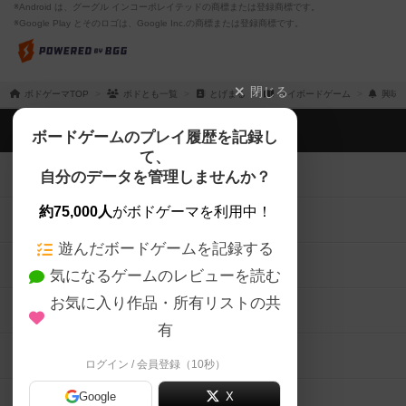
※Android は、グーグル インコーポレイテッドの商標または登録商標です。
※Google Play とそのロゴは、Google Inc.の商標または登録商標です。
閉じる
ボドゲーマTOP
ボドとも一覧
とげまる
マイボードゲーム
興味
ボドゲーマTOP
ボードゲームのプレイ履歴を記録し
て、
ボードゲームを検索する
自分のデータを管理しませんか？
約75,000人
がボドゲーマを利用中！
ボードゲームの新着レビュー
遊んだボードゲームを記録する
ボードゲーム会情報
気になるゲームのレビューを読む
お気に入り作品・所有リストの共
メカニクス特集
有
掲示板・トピックス
ログイン / 会員登録（10秒）
Google
X
ボドとも・会員一覧