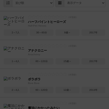
ハーフパイントヒーローズ
Half-Pint Heroes
2～7人
30～60分
9歳～
2017年
アナクロニー
Anachrony
1～4人
60～120分
15歳～
2017年
ボラボラ
Bora Bora
2～4人
60～120分
12歳～
2013年
魔法にかかったみたい