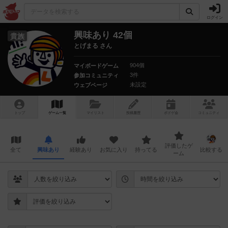
ログイン
興味あり 42個
貴族
とげまる さん
904個
マイボードゲーム
3件
参加コミュニティ
未設定
ウェブページ
トップ
ゲーム一覧
マイリスト
投稿履歴
ボ
ドゲ
会
コミュニティ
評価したゲ
全て
興味あり
経験あり
お気に入り
持ってる
比較する
ーム