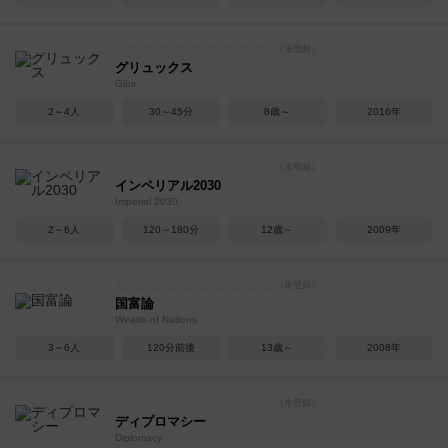
グリュックス
Glüx
2～4人
30～45分
8歳～
2016年
インペリアル2030
Imperial 2030
2～6人
120～180分
12歳～
2009年
国富論
Wealth of Nations
3～6人
120分前後
13歳～
2008年
ディプロマシー
Diplomacy