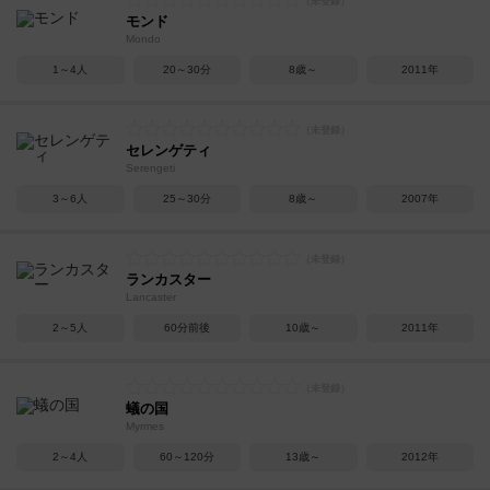
モンド
Mondo
1～4人
20～30分
8歳～
2011年
セレンゲティ
Serengeti
3～6人
25～30分
8歳～
2007年
ランカスター
Lancaster
2～5人
60分前後
10歳～
2011年
蟻の国
Myrmes
2～4人
60～120分
13歳～
2012年