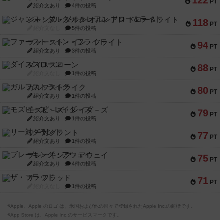
122
PT
紹介文あり
4件の投稿
ジャンヌ・ダルク-オルレアン ドロー＆ライト
118
PT
紹介文なし
5件の投稿
ファースト・イン・フライト
94
PT
紹介文あり
3件の投稿
ダイススローン
88
PT
紹介文なし
1件の投稿
ガルフストライク
80
PT
紹介文あり
1件の投稿
モズビ－ズ・レイダ－ズ
79
PT
紹介文あり
1件の投稿
リー対グラント
77
PT
紹介文あり
1件の投稿
ブレーキング・アウェイ
75
PT
紹介文あり
4件の投稿
ザ・フラッド
71
PT
紹介文なし
1件の投稿
※Apple、Apple のロゴ は、米国および他の国々で登録されたApple Inc.の商標です。
※App Store は、Apple Inc.のサービスマークです。