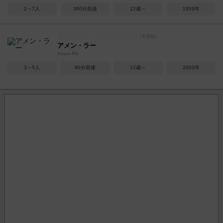
2～7人
360分前後
12歳～
1959年
アメン・ラー
Amun-Re
3～5人
90分前後
12歳～
2003年