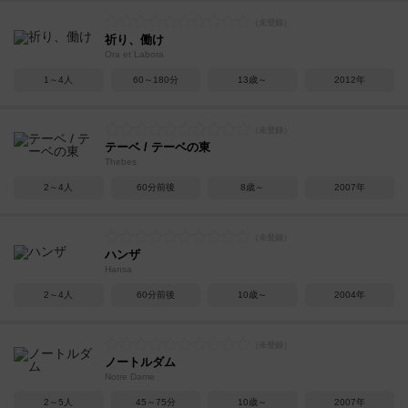
祈り、働け
Ora et Labora
1～4人
60～180分
13歳～
2012年
テーベ / テーベの東
Thebes
2～4人
60分前後
8歳～
2007年
ハンザ
Hansa
2～4人
60分前後
10歳～
2004年
ノートルダム
Notre Dame
2～5人
45～75分
10歳～
2007年