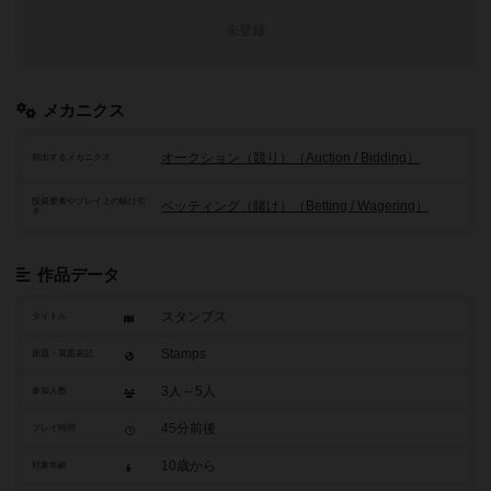
未登録
メカニクス
オークション（競り）（Auction / Bidding）
頻出するメカニクス
投資要素やプレイ上の駆け引
ベッティング（賭け）（Betting / Wagering）
き
作品データ
スタンプス
タイトル
Stamps
原題・英題表記
3人～5人
参加人数
45分前後
プレイ時間
10歳から
対象年齢