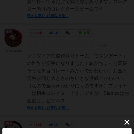
麗で持ってるだけで満足感があります。コレク
ター向けのコレクター系ゲームです。
続きを読む（8年以上前）
皇帝
227名
0名
0
充実
Yurie Suzuki
クニツイアの傑作競りゲーム「モダンアート」
の世界が切手になりました！箱がちょっと高級
そうなチョコレートみたいでかわいい。お金と
切手が同じ大きさのちいさな厚紙でかわいい。
（なので金種がわかりにくのですが）プレイヤ
ーは切手コレクターです。ですが、Stampsはお
金儲け、ビジネス...
続きを読む（9年以上前）
勇者
138名
0名
0