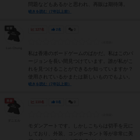
問題などもあるかと思われ、再販は期待薄。
続きを読む（7年以上前）
将軍
127名
2名
0
Lun Chung
私は香港のボードゲームのばかだ。私はこのバ
ージョンを長い間見つけています。誰が私がこ
れを見つけることができるか知っていますか？
使用されているかまたは新しいものでもよい。
続きを読む（7年以上前）
勇者
110名
0名
0
ダニエル
モダンアートです。しかしこちらは切手を元に
しており、外装、コンポーネント等が非常に美