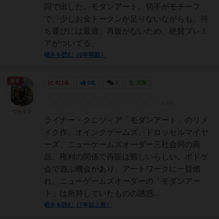
同で出した、モダンアート。切手がモチーフ
で、少しお金トークンが足りないながらも、持
ち運びには最適。再販がないため、絶賛プレミ
アがついてる。
続きを読む（6年弱前）
勇者
411名
0名
0
充実
ウサギク
ライナー・クニツィア「モダンアート」のリメ
イク作。オインクゲームズ、ドロッセルマイヤ
ーズ、ニューゲームズオーダー三社合同の商
品。権利の関係で再販は難しいらしい。ボドゲ
会で遊ぶ機会があり、アートワークに一目惚
れ。ニューゲームズオーダーの「モダンアー
ト」は所持していたものの誘惑...
続きを読む（7年以上前）