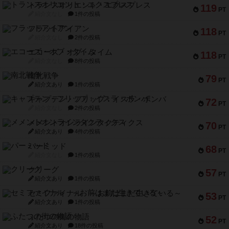
トランスオリエント・エクスプレス
119
PT
紹介文なし
1件の投稿
フラットアイアン
118
PT
紹介文なし
2件の投稿
エコーズ・オブ・タイム
118
PT
紹介文なし
8件の投稿
南北戦争
79
PT
紹介文あり
1件の投稿
キャプテン・フリップ：イスラ・ボンバ
72
PT
紹介文なし
2件の投稿
メメントオンラインタクティクス
70
PT
紹介文あり
4件の投稿
パーミッド
68
PT
紹介文なし
1件の投稿
クリーグ
57
PT
紹介文あり
1件の投稿
セミファイナル ～お前はまだ生きている～
53
PT
紹介文あり
1件の投稿
ふたつの街の物語
52
PT
紹介文あり
18件の投稿