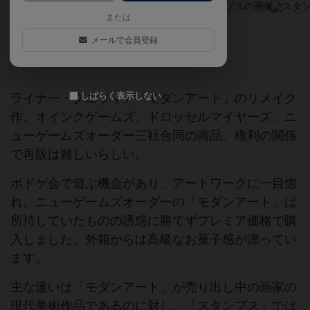
または
アメージングテーブルゲーム2012
リメイク版
メールで会員登録
モダンアート
しばらく表示しない
ライナー・クニツィア「モダンアート」のリメイク
作。オインクゲームズ、ドロッセルマイヤーズ、ニ
ューゲームズオーダー三社合同の商品。権利の関係
で再販は難しいらしい。
ボドゲ会で遊ぶ機会があり、アートワークに一目惚
れ。ニューゲームズオーダーの「モダンアート」は
所持していたものの誘惑に勝てずプレミア価格で購
入しました。外箱からは高級なお菓子感が漂ってい
ます。
主な違いは「モダンアート」が売り出し中の画家の
現代美術作品であるのに対し、「スタンプス」では