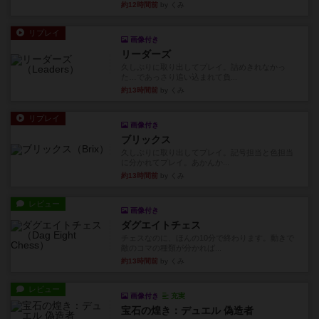
約12時間前
by くみ
リプレイ
画像付き
リーダーズ
久しぶりに取り出してプレイ。詰めきれなかっ
た…であっさり追い込まれて負...
約13時間前
by くみ
リプレイ
画像付き
ブリックス
久しぶりに取り出してプレイ。記号担当と色担当
に分かれてプレイ。あかんか...
約13時間前
by くみ
レビュー
画像付き
ダグエイトチェス
チェスなのに、ほんの10分で終わります。動きで
敵のコマの種類が分かれば...
約13時間前
by くみ
レビュー
画像付き
充実
宝石の煌き：デュエル 偽造者