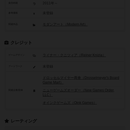
2011年～
発売時期
未登録
参考価格
モダンアート（Modern Art）
関連作品
クレジット
ライナー・クニツィア（Reiner Knizia）
ゲームデザイン
未登録
アートワーク
ドロッセルマイヤー商會（Drosselmeyer's Board
Game Mart）
ニューゲームズオーダー（New Games Order,
関連企業/団体
LLC）
オインクゲームズ（Oink Games）
レーティング