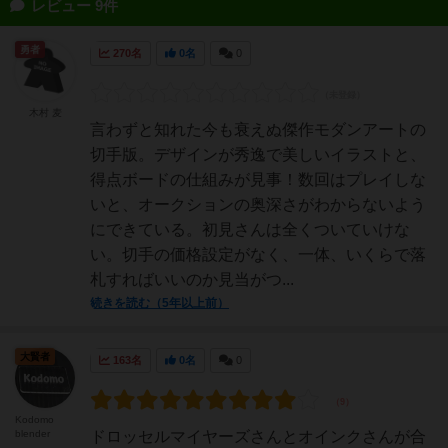
レビュー 9件
勇者
270名
0名
0
木村 麦
言わずと知れた今も衰えぬ傑作モダンアートの
切手版。デザインが秀逸で美しいイラストと、
得点ボードの仕組みが見事！数回はプレイしな
いと、オークションの奥深さがわからないよう
にできている。初見さんは全くついていけな
い。切手の価格設定がなく、一体、いくらで落
札すればいいのか見当がつ...
続きを読む（5年以上前）
大賢者
163名
0名
0
Kodomo
blender
ドロッセルマイヤーズさんとオインクさんが合