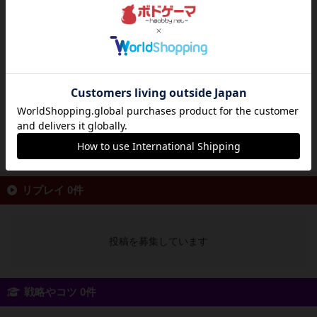
辰城
クニツィアの３大競りゲームの中で一番リメイ
クが多い「モダンアート」のリメイク。競りゲ
ーム初心者によくある悩みとして「相場が分か
りにくい」という点が、日本通貨でアンティー
ク切手の売買という設定で緩和される……気が
する。切手のアートワークもポップでかわいら
しいうえに、デザインと...
続きを読む（10年以上前）
リプレイ 0件
投稿を募集しています
戦略やコツ 0件