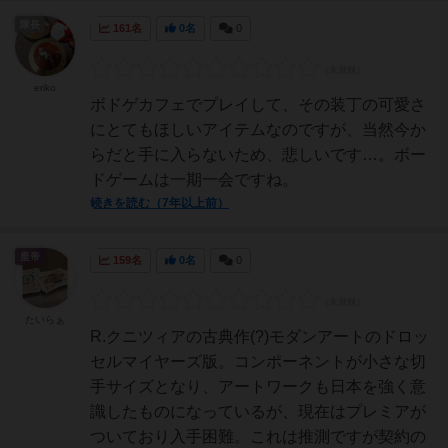
隊長
161名
0名
0
eriko
ボドゲカフェでプレイして、その装丁の可愛さ
にとてもほしいアイテムなのですが、当然今か
らだと手に入らないため、悲しいです…。ボー
ドゲームは一期一会ですね。
続きを読む（7年以上前）
皇帝
159名
0名
0
たいらぁ
R.クニツィアの古典作(?)モダンアートのドロッ
セルマイヤーズ版。コンポーネントが小さな切
手サイズとなり、アートワークも日本を強く意
識したものになっているが、現在はプレミアが
ついており入手困難。これは推測ですが契約の