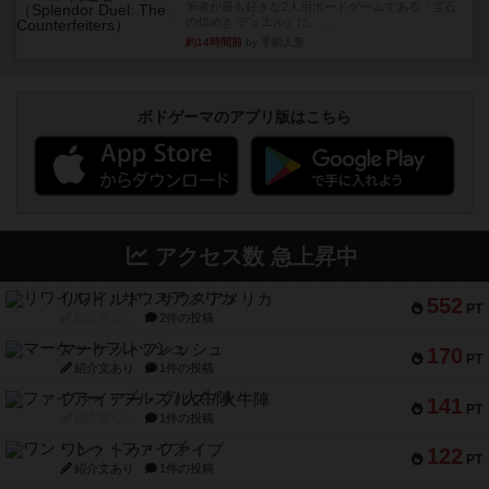
筆者が最も好きな2人用ボードゲームである『宝石
の煌めき デュエル』に、...
約14時間前
by 手動人形
ボドゲーマのアプリ版はこちら
アクセス数 急上昇中
リワイルド：サウスアメリカ
552
PT
紹介文なし
2件の投稿
マーケットフレッシュ
170
PT
紹介文あり
1件の投稿
ファイアー・ブルズ / 火牛陣
141
PT
紹介文なし
1件の投稿
ワン・トゥ・ファイブ
122
PT
紹介文あり
1件の投稿