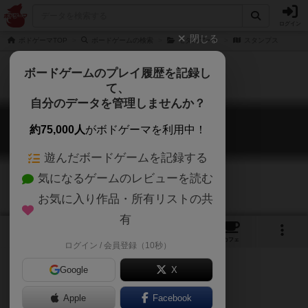
ログイン
閉じる
ボドゲーマTOP
ボードゲームの検索
モダンアート
スタンプス
ボードゲームのプレイ履歴を記録し
て、
自分のデータを管理しませんか？
スタンプス
約75,000人
がボドゲーマを利用中！
Stamps
遊んだボードゲームを記録する
気になるゲームのレビューを読む
お気に入り作品・所有リストの共
有
5
9
12
トップ
画像
動画
レビュー
カフェ
ログイン / 会員登録（10秒）
Google
X
Apple
Facebook