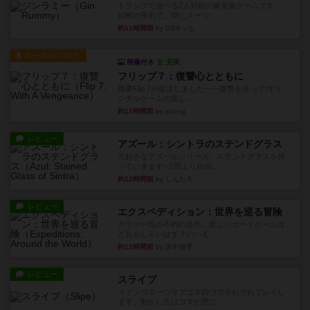
トランプで遊べる2人対戦の麻雀風ゲームです。
10枚の手札で、同じスーツ...
約11時間前
by OSAっち
ルール/インスト
画像付き
充実
フリップ７：復讐心とともに
概要Flip 7が復活しました――復讐を伴って!オリ
ジナルゲームの楽し...
約11時間前
by jurong
レビュー
アズール：シントラのステンドグラス
大好きなアズールシリーズ。ステンドグラスを作
っていきます✨1部より自由...
約12時間前
by しんたろ
レビュー
エクスペディション：世界を巡る冒険
クラマー氏の不朽の名作。新しいボードゲームほ
どおもしろいはず？いいえ。...
約12時間前
by 田中昌平
レビュー
スライプ
メインコマ一つサブコマ四つでそれぞれプレイし
ます。動かし方はコマか壁に...