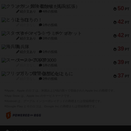
クランク! ：冒険者たち（拡張）
50
PT
紹介文あり
4件の投稿
とうほうの！
42
PT
紹介文なし
1件の投稿
スターマイン・ラミー ポケット
42
PT
紹介文あり
2件の投稿
海兵隊
39
PT
紹介文あり
1件の投稿
スーパーストア3000
39
PT
紹介文なし
1件の投稿
フリップ７：復讐心とともに
37
PT
紹介文なし
2件の投稿
※Apple、Apple のロゴ は、米国および他の国々で登録されたApple Inc.の商標です。
※App Store は、Apple Inc.のサービスマークです。
※Android は、グーグル インコーポレイテッドの商標または登録商標です。
※Google Play とそのロゴは、Google Inc.の商標または登録商標です。