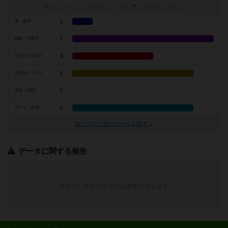
トグルスイッチを押すとプレイ感（
※
）の投票ができます
1
運・確率
7
戦略・判断力
4
交渉・立ち回り
6
心理戦・ブラフ
0
攻防・戦闘
6
アート・外見
似たプレイ感のゲームを探す→
データに関する報告
ログインするとフォームが表示されます