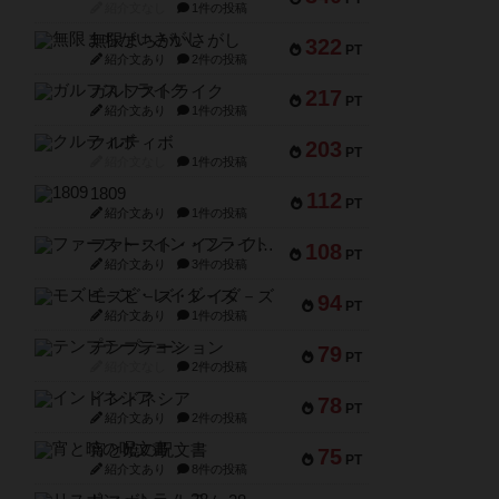
紹介文なし
1件の投稿
無限まちがいさがし
322
PT
紹介文あり
2件の投稿
ガルフストライク
217
PT
紹介文あり
1件の投稿
クルティボ
203
PT
紹介文なし
1件の投稿
1809
112
PT
紹介文あり
1件の投稿
ファースト・イン・フライト
108
PT
紹介文あり
3件の投稿
モズビ－ズ・レイダ－ズ
94
PT
紹介文あり
1件の投稿
テンプテーション
79
PT
紹介文なし
2件の投稿
インドネシア
78
PT
紹介文あり
2件の投稿
宵と暁の呪文書
75
PT
紹介文あり
8件の投稿