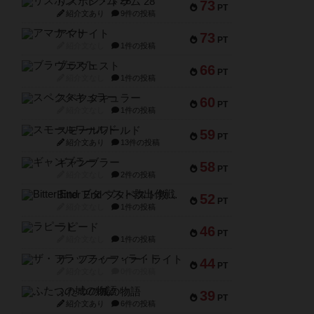
リスボン・トラム 28
73
PT
紹介文あり
9件の投稿
アマナイト
73
PT
紹介文なし
1件の投稿
ブラヴェスト
66
PT
紹介文なし
1件の投稿
スペクタキュラー
60
PT
紹介文なし
1件の投稿
スモールワールド
59
PT
紹介文あり
13件の投稿
ギャンブラー
58
PT
紹介文なし
2件の投稿
Bitter End ブタペスト救出作戦
52
PT
紹介文なし
1件の投稿
ラピード
46
PT
紹介文なし
1件の投稿
ザ・フラッフィー・ライト
44
PT
紹介文なし
0件の投稿
ふたつの城の物語
39
PT
紹介文あり
6件の投稿