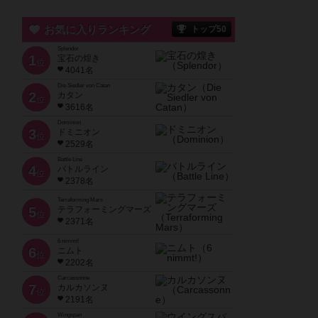
お気に入りランキング
トップ50
Splendor
1
宝石の煌き
位
4041名
Die Siedler von Catan
2
カタン
位
3616名
Dominion
3
ドミニオン
位
2529名
Battle Line
4
バトルライン
位
2378名
Terraforming Mars
5
テラフォーミングマーズ
位
2371名
6 nimmt!
6
ニムト
位
2202名
Carcassonne
7
カルカソンヌ
位
2191名
Wingspan