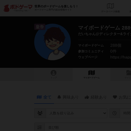
世界のボードゲームを楽しもう！
ボードゲーム専門の総合情報サイト
データベース
検
皇帝
マイボードゲーム 28
だいちゃん@ディレクター&ライ
288個
マイボードゲーム
0件
参加コミュニティ
https://ha
ウェブページ
トップ
マイボードゲーム
マイリ
全て
興味あり
経験あり
お気に