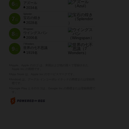
6
アズール
位
2034名
Splendor
7
宝石の煌き
位
2028名
Wingspan
8
ウイングスパン
位
2006名
7 Wonders
9
世界の七不思議
位
1919名
※Apple、Apple のロゴ は、米国および他の国々で登録された
Apple Inc.の商標です。
※App Store は、Apple Inc.のサービスマークです。
※Android は、グーグル インコーポレイテッドの商標または登録商
標です。
※Google Play とそのロゴは、Google Inc.の商標または登録商標で
す。