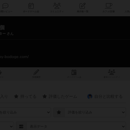
索
新着レビュー
ボードゲーム会
コミュニティ
掲示板一覧
8個
ター さん
ppy-bodoge.com/
スト
投稿履歴
ボ
ー
ドゲ
ーム
会
参加
コミュニティ
入り
持ってる
評価したゲーム
自分と
比較する