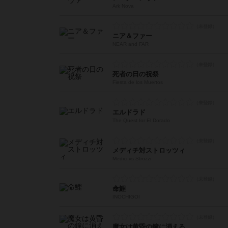
Ark Nova
ニア＆ファー
NEAR and FAR
死者の日の祝祭
Fiesta de los Muertos
エルドラド
The Quest for El Dorado
メディチ対ストロッツィ
Medici vs Strozzi
命鯉
INOCHIGOI
魔女は黄昏の鐘に消える