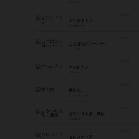
Nidavellir
キングドミノ
Kingdomino
ことばのクローバー！
So Clover!
オルレアン
Orléans
枯山水
Stone Garden
あやつり人形：新版
Citadels
セレスティア