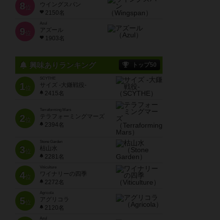
8
ウイングスパン
位
2150名
Azul
9
アズール
位
1903名
興味ありランキング
トップ50
SCYTHE
1
サイズ -大鎌戦役-
位
2415名
Terraforming Mars
2
テラフォーミングマーズ
位
2394名
Stone Garden
3
枯山水
位
2281名
Viticulture
4
ワイナリーの四季
位
2272名
Agricola
5
アグリコラ
位
2120名
Azul