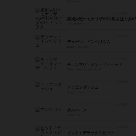
Seasons
美術大戦〜モナリザVS牛乳を注ぐ女V
The Art War
デューン：インペリウム
Dune: Imperium
チョンマゲ・オン・ザ・ヘッド
Chonmage on the Head
ドラゴンダッシュ
Dragon Dash
ケルベロス
Cerberus
ピット / デラックスピット