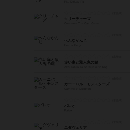
Pit / Deluxe Pit
クリーチャーズ
Creatures The Card Game
へんなかんじ
Henna Kanji
赤い扉と殺人鬼の鍵
Akai Tobira To Satsujinki No Kagi
カーニバル・モンスターズ
Carnival of Monsters
パレオ
Paleo
ニダヴェリア