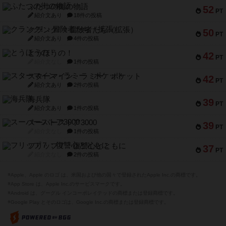
ふたつの街の物語
52
PT
紹介文あり
18件の投稿
クランク! ：冒険者たち（拡張）
50
PT
紹介文あり
4件の投稿
とうほうの！
42
PT
紹介文なし
1件の投稿
スターマイン・ラミー ポケット
42
PT
紹介文あり
2件の投稿
海兵隊
39
PT
紹介文あり
1件の投稿
スーパーストア3000
39
PT
紹介文なし
1件の投稿
フリップ７：復讐心とともに
37
PT
紹介文なし
2件の投稿
※Apple、Apple のロゴ は、米国および他の国々で登録されたApple Inc.の商標です。
※App Store は、Apple Inc.のサービスマークです。
※Android は、グーグル インコーポレイテッドの商標または登録商標です。
※Google Play とそのロゴは、Google Inc.の商標または登録商標です。