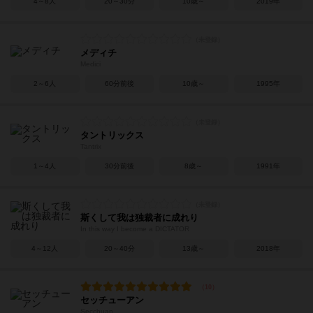
4～8人
20～30分
10歳～
2019年
メディチ
Medici
2～6人
60分前後
10歳～
1995年
タントリックス
Tantrix
1～4人
30分前後
8歳～
1991年
斯くして我は独裁者に成れり
In this way I become a DICTATOR
4～12人
20～40分
13歳～
2018年
セッチューアン
Secchuan