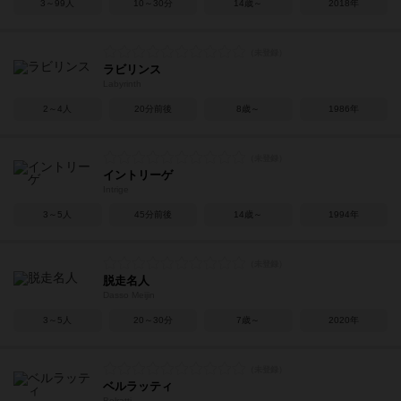
3～99人
10～30分
14歳～
2018年
ラビリンス
Labyrinth
2～4人
20分前後
8歳～
1986年
イントリーゲ
Intrige
3～5人
45分前後
14歳～
1994年
脱走名人
Dasso Meijin
3～5人
20～30分
7歳～
2020年
ベルラッティ
Belratti