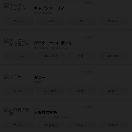
キャプテン・リノ
Super Rhino!
2～5人
5～15分
5歳～
2010年
ダークユールに贖いを
Redemption on Dark Yule
7～9人
180分前後
15歳～
2020年
ダニー
DANY
3～8人
20～30分
16歳～
2019年
人狼村の祝祭
The Tale of Twilight Wolves
7～8人
180分前後
15歳～
2020年