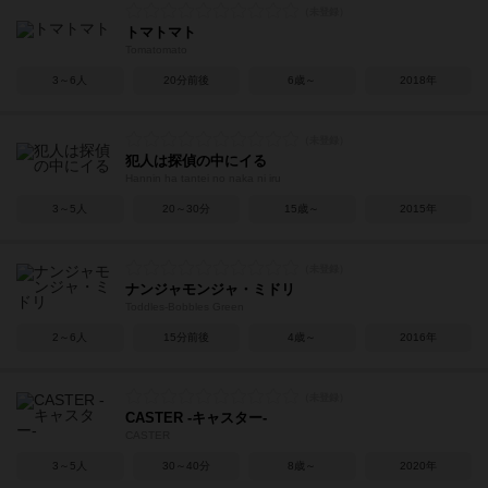
トマトマト
Tomatomato
3～6人
20分前後
6歳～
2018年
犯人は探偵の中にイる
Hannin ha tantei no naka ni iru
3～5人
20～30分
15歳～
2015年
ナンジャモンジャ・ミドリ
Toddles-Bobbles Green
2～6人
15分前後
4歳～
2016年
CASTER -キャスター-
CASTER
3～5人
30～40分
8歳～
2020年