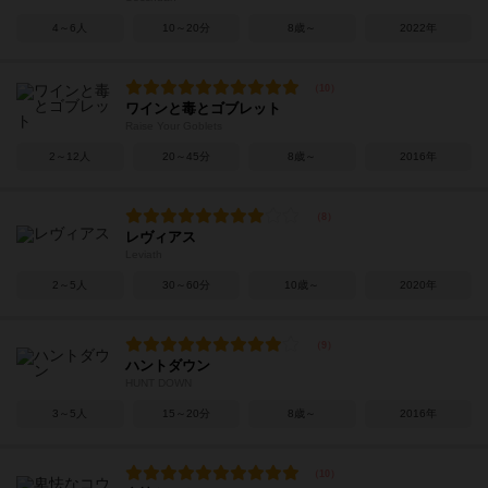
4～6人
10～20分
8歳～
2022年
ワインと毒とゴブレット
Raise Your Goblets
2～12人
20～45分
8歳～
2016年
レヴィアス
Leviath
2～5人
30～60分
10歳～
2020年
ハントダウン
HUNT DOWN
3～5人
15～20分
8歳～
2016年