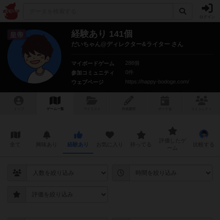
ログイン
経験あり 141個
皇帝
だいちゃん@ディレクター&ライター さん
288個
マイボードゲーム
0件
参加コミュニティ
https://happy-bodoge.com/
ウェブページ
トップ
ゲーム一覧
マイリスト
投稿履歴
ボ
ドゲ
会
コミュニティ
評価したゲ
全て
興味あり
経験あり
お気に入り
持ってる
比較する
ーム