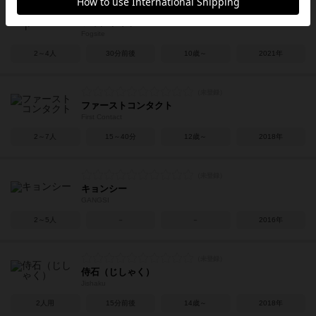
フォグサイト
Fogsite
2～4人
30分前後
10歳～
2021年
ファーストコンタクト
First Contact
2～7人
15～40分
12歳～
2018年
キョンシー
GANGSI
2～5人
－
－
2016年
侍石（じしゃく）
Jishaku
2人用
15分前後
14歳～
2018年