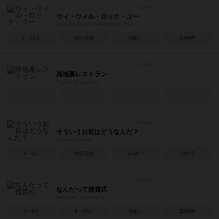
ウィ・ウィル・ロック・ユー
Rock the Beat / We Will Rock You!
4～12人
30分前後
8歳～
2009年
路地裏レストラン
Rojiura Restaurant
－
－
－
－
そういうお前はどうなんだ？
Paiprise Ending
3～6人
20分前後
12歳～
2021年
なんだって授賞式
Nandatte Jushoushiki
3～6人
9～18分
6歳～
2020年