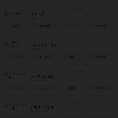
スライプ
Slipe
2人用
15分前後
－
2006年
レディファースト
Lady First
2～4人
5～15分
8歳～
2020年
ツッコミかるた
Tsukkomi Karuta
2～8人
10～20分
12歳～
2017年
アネクトパンチ
Annecto Punch