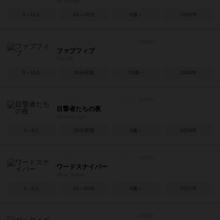
Hit Manga
3～10人
10～20分
6歳～
2010年
ファブフィブ
Fab Fib
3～10人
30分前後
10歳～
2004年
目撃者たちの夜
Witness night
3～6人
10分前後
8歳～
2019年
ワードスナイパー
Word Sniper
2～6人
10～20分
6歳～
2017年