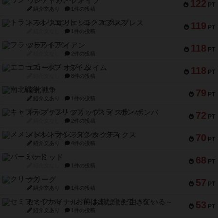
ワン・トゥ・ファイブ
122
PT
紹介文あり
1件の投稿
トランスオリエント・エクスプレス
119
PT
紹介文なし
1件の投稿
フラットアイアン
118
PT
紹介文なし
2件の投稿
エコーズ・オブ・タイム
118
PT
紹介文なし
8件の投稿
南北戦争
79
PT
紹介文あり
1件の投稿
キャプテン・フリップ：イスラ・ボンバ
72
PT
紹介文なし
2件の投稿
メメントオンラインタクティクス
70
PT
紹介文あり
4件の投稿
パーミッド
68
PT
紹介文なし
1件の投稿
クリーグ
57
PT
紹介文あり
1件の投稿
セミファイナル ～お前はまだ生きている～
53
PT
紹介文あり
1件の投稿