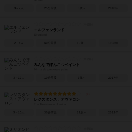
3～7人
25分前後
8歳～
2018年
エルフェンランド
Elfenland
2～6人
60分前後
10歳～
1998年
みんなでぽんこつペイント
Minna de ponkotsu paint
3～12人
10分前後
6歳～
2017年
レジスタンス：アヴァロン
The Resistance: Avalon
5～10人
30分前後
13歳～
2012年