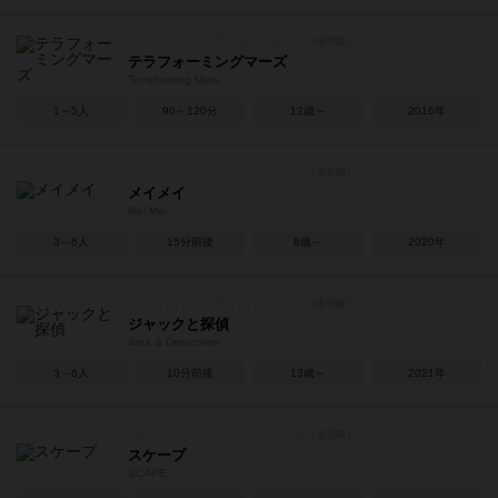
テラフォーミングマーズ
Terraforming Mars
1～5人
90～120分
12歳～
2016年
メイメイ
Mei Mei
3～6人
15分前後
8歳～
2020年
ジャックと探偵
Jack & Detectives
3～6人
10分前後
13歳～
2021年
スケープ
SCAPE