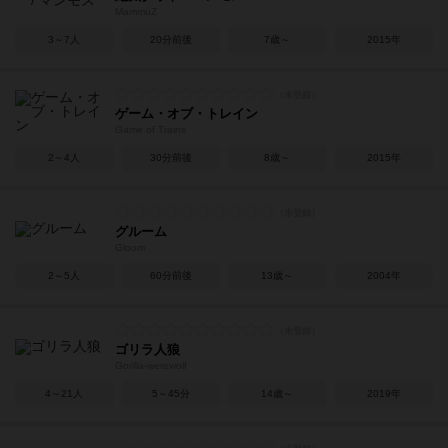
MammuZ
3～7人
20分前後
7歳～
2015年
ゲーム・オブ・トレイン
Game of Trains
2～4人
30分前後
8歳～
2015年
グルーム
Gloom
2～5人
60分前後
13歳～
2004年
ゴリラ人狼
Gorilla-werewolf
4～21人
5～45分
14歳～
2019年