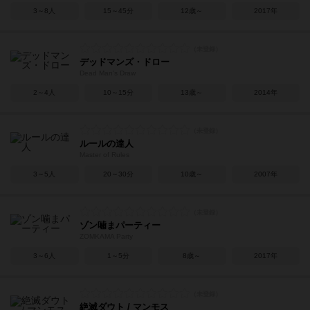
3～8人
15～45分
12歳～
2017年
デッドマンズ・ドロー
Dead Man's Draw
2～4人
10～15分
13歳～
2014年
ルールの達人
Master of Rules
3～5人
20～30分
10歳～
2007年
ゾン噛まパーティー
ZOMKAMA Party
3～6人
1～5分
8歳～
2017年
絶滅ダウト / マンモス