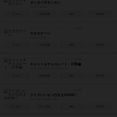
ゼッタイギオンカン
Zettai Gionkan
3～8人
15分前後
8歳～
2020年
カタカナーシ
Katakana-shi
3～8人
15分前後
8歳～
2019年
キャット＆チョコレート：日常編
Cat & Chocolate: Everyday Life
3～6人
20分前後
8歳～
2014年
クイズいいセン行きまSHOW！
Quiz Iisen ikimaSHOW!
3～10人
10～30分
8歳～
2008年