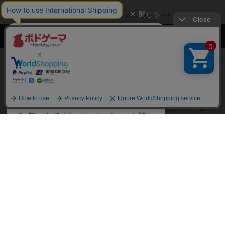
閉じる
ボドゲーマTOP
ボドとも一覧
だいちゃん@ディレクター&ライター
マ
ボドゲーマTOP
ボードゲームのプレイ履歴を記録し
て、
ボードゲームを検索する
自分のデータを管理しませんか？
約75,000人
がボドゲーマを利用中！
ボードゲームの新着レビュー
遊んだボードゲームを記録する
ボードゲーム会情報
気になるゲームのレビューを読む
お気に入り作品・所有リストの共
メカニクス特集
有
掲示板・トピックス
ログイン / 会員登録（10秒）
Google
X
ボドとも・会員一覧
Apple
Facebook
ボードゲーム業界コラム
または