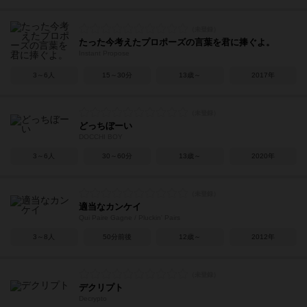
たった今考えたプロポーズの言葉を君に捧ぐよ。
Instant Propose
3～6人
15～30分
13歳～
2017年
どっちぼーい
DOCCHI BOY
3～6人
30～60分
13歳～
2020年
適当なカンケイ
Qui Paire Gagne / Pluckin' Pairs
3～8人
50分前後
12歳～
2012年
デクリプト
Decrypto