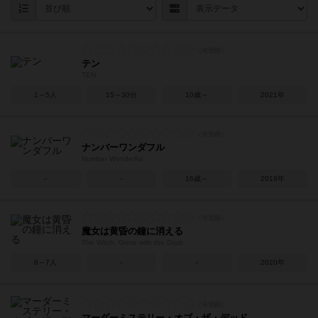
テン
TEN
1～5人
15～30分
10歳～
2021年
ナンバーワンダフル
Number Wonderful
－
－
16歳～
2019年
魔女は黄昏の鐘に消える
The Witch, Gone with the Dusk
6～7人
－
－
2020年
マーダーミステリー・オブ・ザ・デッド