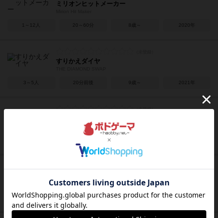
ミリオンヒットメーカー
Mirion Hit Maker
1～12人
20～60分
8歳～
2020年
すりかえダイヤ
THE DIAMOND SWAP
3～5人
20分前後
9歳～
2021年
シャーロックとピカソ
Sherlock and Picasso
3～6人
20～30分
10歳～
2022年
トウキョウのハト エサバ・バトル
TOKYO DOVES
2人用
5～10分
8歳～
2020年