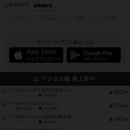
横暴編集長
Obo Henshucho
3～5人
20～25分
10歳～
2015年
ボドゲーマのアプリ版はこちら
アクセス数 急上昇中
リワイルド：サウスアメリカ
552
PT
紹介文なし
2件の投稿
マーケットフレッシュ
170
PT
紹介文あり
1件の投稿
ファイアー・ブルズ / 火牛陣
141
PT
紹介文なし
1件の投稿