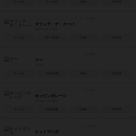
3～14人
5～20分
8歳～
2015年
マフィア・デ・クーバ
MAFIA de Cuba
6～12人
20～30分
10歳～
2015年
クー
Coup
3～6人
15分前後
9歳～
2012年
ホッピンガレージ
Hoppin’ Garage
3～5人
20分前後
20歳～
2019年
ヒットマンガ