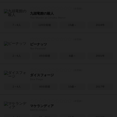
九頭竜館の殺人
The Murder at Cthulhu Manor
7～9人
120分前後
15歳～
2019年
ピーナッツ
Nur Peanuts!
2～6人
45分前後
8歳～
2001年
ダイスフォージ
Dice Forge
2～4人
40分前後
10歳～
2017年
マケランディア
MACELANDIA