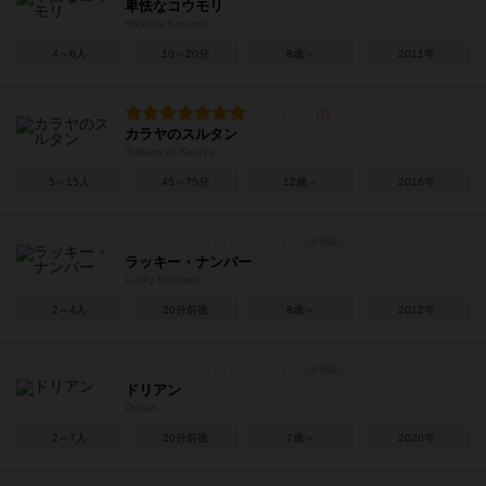
卑怯なコウモリ
Hikyona Koumori
4～6人
10～20分
8歳～
2011年
カラヤのスルタン
Sultans of Karaya
5～15人
45～75分
12歳～
2016年
ラッキー・ナンバー
Lucky Numbers
2～4人
20分前後
8歳～
2012年
ドリアン
Durian
2～7人
20分前後
7歳～
2020年