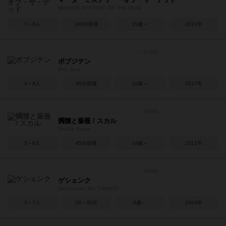
MURDER MYSTERY OF THE DEAD
7～8人
180分前後
15歳～
2021年
ボブジテン
Bob Jiten
3～8人
30分前後
10歳～
2017年
髑髏と薔薇 / スカル
Skull & Roses
3～6人
45分前後
14歳～
2011年
ゲシェンク
Geschenkt / NO THANKS!
3～7人
20～30分
8歳～
2004年