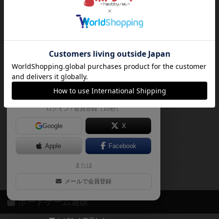
ボードゲームを検索する
自分のデータを管理しませんか？
約75,000人
がボドゲーマを利用中！
ボードゲームの新着レビュー
遊んだボードゲームを記録する
ボードゲーム会情報
気になるゲームのレビューを読む
お気に入り作品・所有リストの共
メカニクス特集
有
掲示板・トピックス
ログイン / 会員登録（10秒）
Google
X
ボドとも・会員一覧
Apple
Facebook
ボードゲーム業界コラム
または
ボドゲーマご利用案内
メールで会員登録
ボードゲーム通販