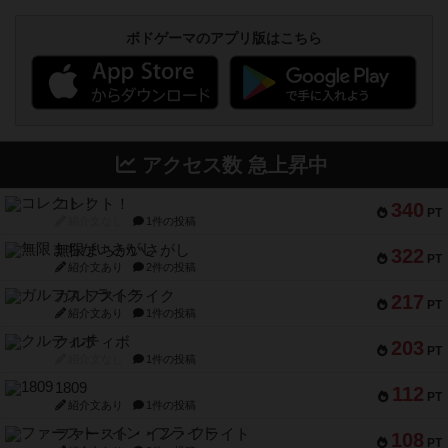
ボドゲーマのアプリ版はこちら
アクセス数 急上昇中
コレクト！
340
PT
紹介文なし
1件の投稿
無限まちがいさがし
322
PT
紹介文あり
2件の投稿
ガルフストライク
217
PT
紹介文あり
1件の投稿
クルティボ
203
PT
紹介文なし
1件の投稿
1809
112
PT
紹介文あり
1件の投稿
ファースト・イン・フライト
108
PT