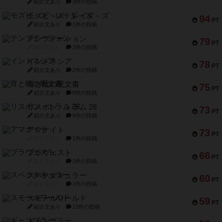
紹介文あり
3件の投稿
モズビ－ズ・レイダ－ズ
94
PT
紹介文あり
1件の投稿
テンプテーション
79
PT
紹介文なし
2件の投稿
インドネシア
78
PT
紹介文あり
2件の投稿
宵と暁の呪文書
75
PT
紹介文あり
8件の投稿
リスボン・トラム 28
73
PT
紹介文あり
9件の投稿
アマナイト
73
PT
紹介文なし
1件の投稿
ブラヴェスト
66
PT
紹介文なし
1件の投稿
スペクタキュラー
60
PT
紹介文なし
1件の投稿
スモールワールド
59
PT
紹介文あり
13件の投稿
ギャンブラー