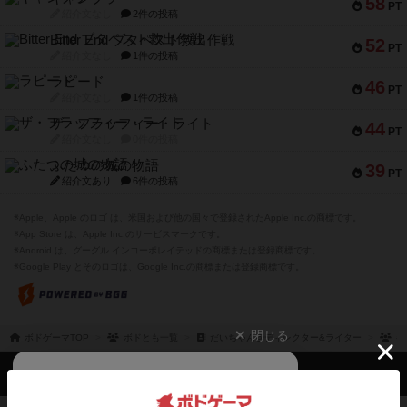
58
PT
紹介文なし
2件の投稿
Bitter End ブタペスト救出作戦
52
PT
紹介文なし
1件の投稿
ラピード
46
PT
紹介文なし
1件の投稿
ザ・フラッフィー・ライト
44
PT
紹介文なし
0件の投稿
ふたつの城の物語
39
PT
紹介文あり
6件の投稿
※Apple、Apple のロゴ は、米国および他の国々で登録されたApple Inc.の商標です。
※App Store は、Apple Inc.のサービスマークです。
※Android は、グーグル インコーポレイテッドの商標または登録商標です。
※Google Play とそのロゴは、Google Inc.の商標または登録商標です。
閉じる
ボドゲーマTOP
ボドとも一覧
だいちゃん@ディレクター&ライター
参
ボドゲーマTOP
ボードゲームのプレイ履歴を記録し
て、