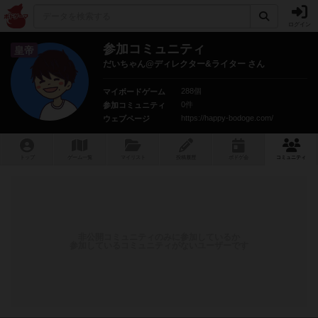
ログイン
参加コミュニティ
皇帝
だいちゃん@ディレクター&ライター さん
288個
マイボードゲーム
0件
参加コミュニティ
https://happy-bodoge.com/
ウェブページ
トップ
ゲーム一覧
マイリスト
投稿履歴
ボ
ドゲ
会
コミュニティ
非公開コミュニティのみに参加しているか
参加しているコミュニティがないユーザーです