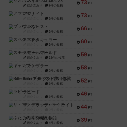
リスボン・トラム 28
73
PT
紹介文あり
9件の投稿
アマナイト
73
PT
紹介文なし
1件の投稿
ブラヴェスト
66
PT
紹介文なし
1件の投稿
スペクタキュラー
60
PT
紹介文なし
1件の投稿
スモールワールド
59
PT
紹介文あり
13件の投稿
ギャンブラー
58
PT
紹介文なし
2件の投稿
Bitter End ブタペスト救出作戦
52
PT
紹介文なし
1件の投稿
ラピード
46
PT
紹介文なし
1件の投稿
ザ・フラッフィー・ライト
44
PT
紹介文なし
0件の投稿
ふたつの城の物語
39
PT
紹介文あり
6件の投稿