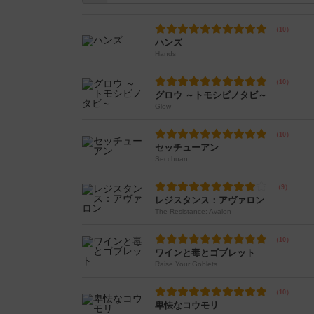
ハンズ
Hands
グロウ ～トモシビノタビ～
Glow
セッチューアン
Secchuan
レジスタンス：アヴァロン
The Resistance: Avalon
ワインと毒とゴブレット
Raise Your Goblets
卑怯なコウモリ