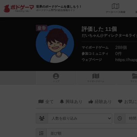
世界のボードゲームを楽しもう！
ボードゲーム専門の総合情報サイト
データベース
検
皇帝
評価した 11個
だいちゃん@ディレクター&ライ
288個
マイボードゲーム
0件
参加コミュニティ
https://ha
ウェブページ
トップ
マイボードゲーム
マイリ
全て
興味あり
経験あり
お気に