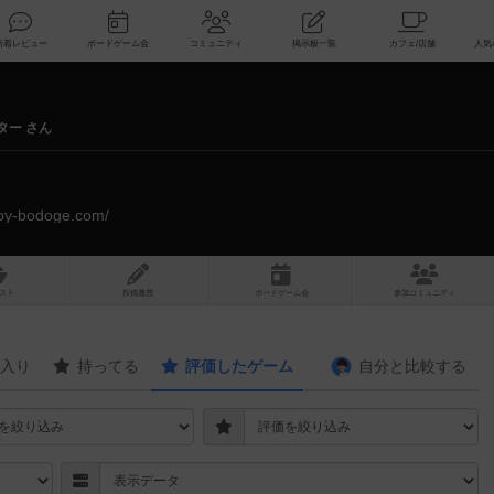
索
新着レビュー
ボードゲーム会
コミュニティ
掲示板一覧
ター さん
ppy-bodoge.com/
スト
投稿履歴
ボ
ー
ドゲ
ーム
会
参加
コミュニティ
入り
持ってる
評価したゲーム
自分と
比較する