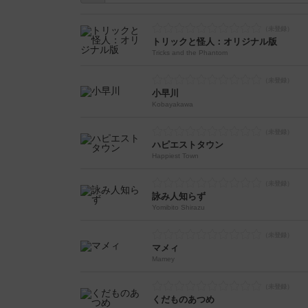
トリックと怪人：オリジナル版
Tricks and the Phantom
小早川
Kobayakawa
ハピエストタウン
Happiest Town
詠み人知らず
Yomibito Shirazu
マメィ
Mamey
くだものあつめ