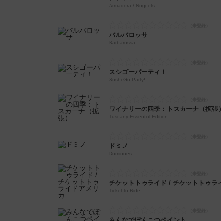
Armadöra / Nuggets
バルバロッサ
Barbarossa
スシゴーパーティ！
Sushi Go Party!
ワイナリーの四季：トスカーナ（拡張
Tuscany Essential Edition
ドミノ
Dominoes
チケットトゥライド / チケットトゥラ
Ticket to Ride
みんなでぽんこつペイント