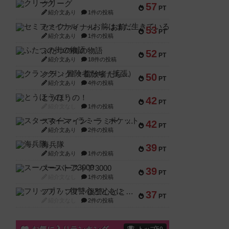
クリーグ
57
PT
紹介文あり
1件の投稿
セミファイナル ～お前はまだ生きている～
53
PT
紹介文あり
1件の投稿
ふたつの街の物語
52
PT
紹介文あり
18件の投稿
クランク! ：冒険者たち（拡張）
50
PT
紹介文あり
4件の投稿
とうほうの！
42
PT
紹介文なし
1件の投稿
スターマイン・ラミー ポケット
42
PT
紹介文あり
2件の投稿
海兵隊
39
PT
紹介文あり
1件の投稿
スーパーストア3000
39
PT
紹介文なし
1件の投稿
フリップ７：復讐心とともに
37
PT
紹介文なし
2件の投稿