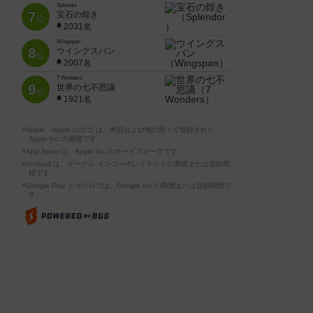
Splendor
7
宝石の煌き
位
2031名
Wingspan
8
ウイングスパン
位
2007名
7 Wonders
9
世界の七不思議
位
1921名
※Apple、Apple のロゴ は、米国および他の国々で登録された
Apple Inc.の商標です。
※App Store は、Apple Inc.のサービスマークです。
※Android は、グーグル インコーポレイテッドの商標または登録商
標です。
※Google Play とそのロゴは、Google Inc.の商標または登録商標で
す。