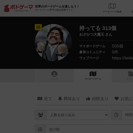
世界のボードゲームを楽しもう！
ボードゲーム専門の総合情報サイト
データベース
検
神
持ってる 313個
おざかつ大魔王 さん
505個
マイボードゲーム
0件
参加コミュニティ
https://twi
ウェブページ
トップ
マイボードゲーム
マイリ
全て
興味あり
経験あり
お気に