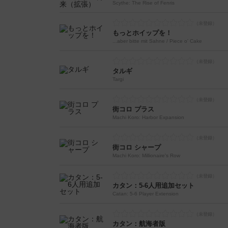
Scythe: The Rise of Fenris
もっとホイップを！
...aber bitte mit Sahne / Piece o' Cake
タルギ
Targi
街コロ プラス
Machi Koro: Harbor Expansion
街コロ シャープ
Machi Koro: Millionaire's Row
カタン：5-6人用追加セット
Catan: 5-6 Player Extension
カタン：航海者版