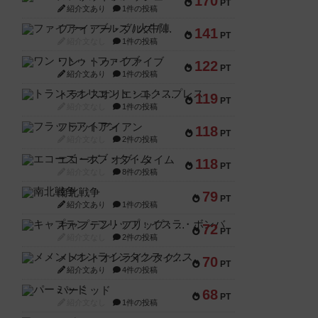
170
PT
紹介文あり
1件の投稿
ファイアー・ブルズ / 火牛陣
141
PT
紹介文なし
1件の投稿
ワン・トゥ・ファイブ
122
PT
紹介文あり
1件の投稿
トランスオリエント・エクスプレス
119
PT
紹介文なし
1件の投稿
フラットアイアン
118
PT
紹介文なし
2件の投稿
エコーズ・オブ・タイム
118
PT
紹介文なし
8件の投稿
南北戦争
79
PT
紹介文あり
1件の投稿
キャプテン・フリップ：イスラ・ボンバ
72
PT
紹介文なし
2件の投稿
メメントオンラインタクティクス
70
PT
紹介文あり
4件の投稿
パーミッド
68
PT
紹介文なし
1件の投稿