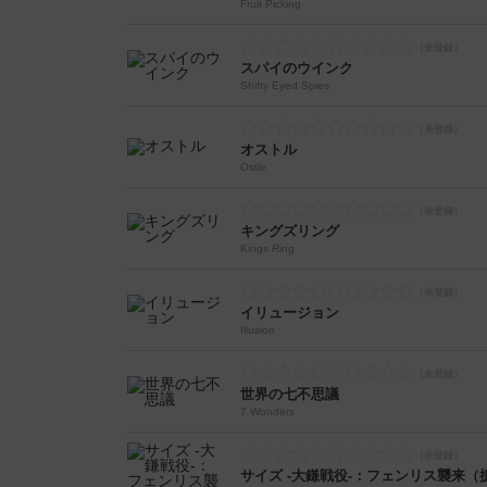
Fruit Picking
スパイのウインク
Shifty Eyed Spies
オストル
Ostle
キングズリング
Kings Ring
イリュージョン
Illusion
世界の七不思議
7 Wonders
サイズ -大鎌戦役-：フェンリス襲来（