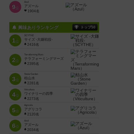
Azul
9
アズール
位
1904名
興味ありランキング
トップ50
SCYTHE
1
サイズ -大鎌戦役-
位
2416名
Terraforming Mars
2
テラフォーミングマーズ
位
2395名
Stone Garden
3
枯山水
位
2281名
Viticulture
4
ワイナリーの四季
位
2273名
Agricola
5
アグリコラ
位
2120名
Azul
6
アズール
位
2034名