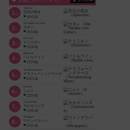
お気に入りランキング
トップ50
Splendor
1
宝石の煌き
位
4042名
Die Siedler von Catan
2
カタン
位
3618名
Dominion
3
ドミニオン
位
2530名
Battle Line
4
バトルライン
位
2379名
Terraforming Mars
5
テラフォーミングマーズ
位
2372名
6 nimmt!
6
ニムト
位
2202名
Carcassonne
7
カルカソンヌ
位
2191名
Wingspan
8
ウイングスパン
位
2151名