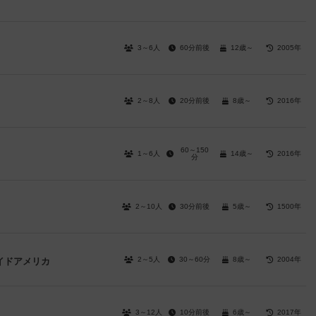
3～6人
60分前後
12歳～
2005年
2～8人
20分前後
8歳～
2016年
60～150
1～6人
14歳～
2016年
）
分
2～10人
30分前後
5歳～
1500年
2～5人
30～60分
8歳～
2004年
イドアメリカ
3～12人
10分前後
6歳～
2017年