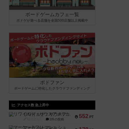
ボードゲームカフェ一覧
ボドゲが遊べる店舗を全国500店舗以上掲載中
ボドファン
ボードゲームに特化したクラウドファンディング
アクセス数 急上昇中
リワイルド：サウスアメリカ
552
PT
紹介文なし
2件の投稿
マーケットフレッシュ