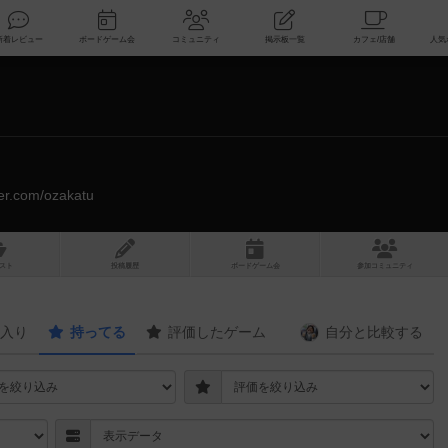
索
新着レビュー
ボードゲーム会
コミュニティ
掲示板一覧
tter.com/ozakatu
スト
投稿履歴
ボ
ー
ドゲ
ーム
会
参加
コミュニティ
入り
持ってる
評価したゲーム
自分と
比較する