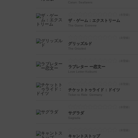
Catan: Seafarers
ザ・ゲーム：エクストリーム
The Game: Extreme
グリッズルド
The Grizzled
ラブレター ー恋文ー
Love Letter Koibumi
チケットトゥライド：ドイツ
Ticket to Ride: Germany
サグラダ
Sagrada
キャントストップ