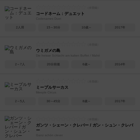
コードネーム：デュエット
Codenames Duet
2人用
15～30分
10歳～
2017年
ウミガメの島
Die heisse Schlacht am kalten Buffet / Mahé
2～7人
20分前後
6歳～
2014年
ミープルサーカス
Meeple Circus
2～5人
30～45分
8歳～
2017年
ガンツ・シェーン・クレバー / ガン・シュン・クレバ
ー
Ganz schön clever