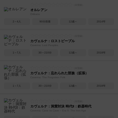
オルレアン
Orléans
2～4人
90分前後
12歳～
2014年
カヴェルナ：ロストピープル
Caverna: Lost Peoples
1～7人
30～210分
12歳～
2018年
カヴェルナ：忘れられた部族（拡張）
Caverna: The Forgotten Folk
1～7人
30～210分
12歳～
2018年
カヴェルナ：洞窟対決 時代Ⅱ：鉄器時代
Caverna: Cave vs Cave – Era II: The Iron Age