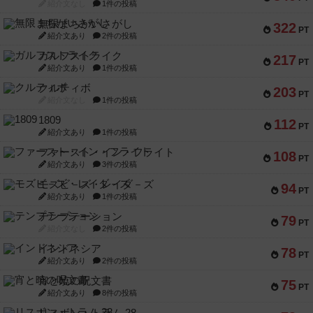
紹介文なし
1件の投稿
無限まちがいさがし
322
PT
紹介文あり
2件の投稿
ガルフストライク
217
PT
紹介文あり
1件の投稿
クルティボ
203
PT
紹介文なし
1件の投稿
1809
112
PT
紹介文あり
1件の投稿
ファースト・イン・フライト
108
PT
紹介文あり
3件の投稿
モズビ－ズ・レイダ－ズ
94
PT
紹介文あり
1件の投稿
テンプテーション
79
PT
紹介文なし
2件の投稿
インドネシア
78
PT
紹介文あり
2件の投稿
宵と暁の呪文書
75
PT
紹介文あり
8件の投稿