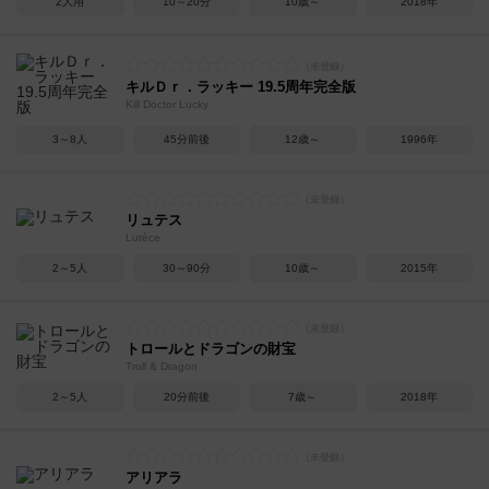
2人用
10～20分
10歳～
2018年
キルＤｒ．ラッキー 19.5周年完全版
Kill Doctor Lucky
3～8人
45分前後
12歳～
1996年
リュテス
Lutèce
2～5人
30～90分
10歳～
2015年
トロールとドラゴンの財宝
Troll & Dragon
2～5人
20分前後
7歳～
2018年
アリアラ