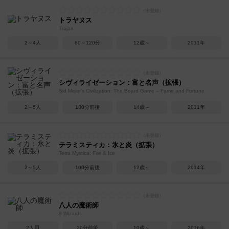
トラヤヌス
Trajan
2～4人
60～120分
12歳～
2011年
シヴィライゼーション：富と名声（拡張）
Sid Meier's Civilization: The Board Game – Fame and Fortune
2～5人
180分前後
14歳～
2011年
テラミスティカ：氷と炎（拡張）
Terra Mystica: Fire & Ice
2～5人
100分前後
12歳～
2014年
八人の魔術師
8 Wizards
2人用
20分前後
10歳～
2016年