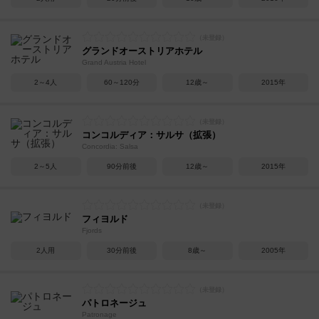
グランドオーストリアホテル
Grand Austria Hotel
2～4人
60～120分
12歳～
2015年
コンコルディア：サルサ（拡張）
Concordia: Salsa
2～5人
90分前後
12歳～
2015年
フィヨルド
Fjords
2人用
30分前後
8歳～
2005年
パトロネージュ
Patronage