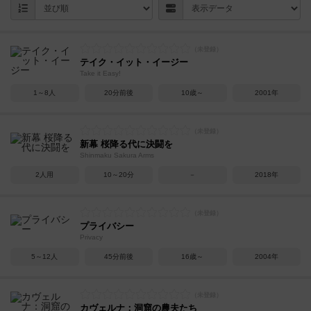
テイク・イット・イージー
Take it Easy!
1～8人
20分前後
10歳～
2001年
新幕 桜降る代に決闘を
Shinmaku Sakura Arms
2人用
10～20分
－
2018年
プライバシー
Privacy
5～12人
45分前後
16歳～
2004年
カヴェルナ：洞窟の農夫たち