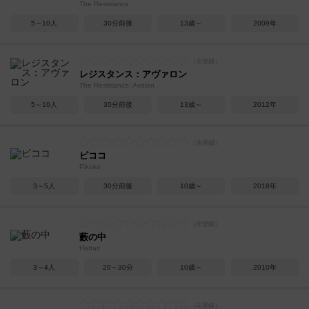
The Resistance
5～10人
30分前後
13歳～
2009年
レジスタンス：アヴァロン
The Resistance: Avalon
5～10人
30分前後
13歳～
2012年
ピココ
Pikoko
3～5人
30分前後
10歳～
2018年
藪の中
Hattari
3～4人
20～30分
10歳～
2010年