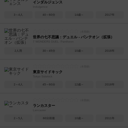
インダルジェンス
Indulgence
3～4人
40～60分
14歳～
2017年
世界の七不思議：デュエル - パンテオン（拡張）
7 WONDERS DUEL: Pantheon
2人用
30～45分
10歳～
2016年
東京サイドキック
Tokyo Sidekick
2～4人
45～60分
12歳～
2018年
ランカスター
Lancaster
2～5人
60分前後
10歳～
2011年