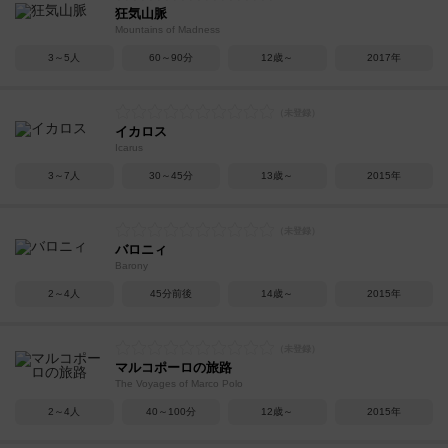
狂気山脈
Mountains of Madness
3～5人
60～90分
12歳～
2017年
イカロス
Icarus
3～7人
30～45分
13歳～
2015年
バロニィ
Barony
2～4人
45分前後
14歳～
2015年
マルコポーロの旅路
The Voyages of Marco Polo
2～4人
40～100分
12歳～
2015年