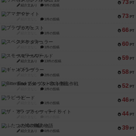
リスボン・トラム 28
73
PT
紹介文あり
9件の投稿
アマナイト
73
PT
紹介文なし
1件の投稿
ブラヴェスト
66
PT
紹介文なし
1件の投稿
スペクタキュラー
60
PT
紹介文なし
1件の投稿
スモールワールド
59
PT
紹介文あり
13件の投稿
ギャンブラー
58
PT
紹介文なし
2件の投稿
Bitter End ブタペスト救出作戦
52
PT
紹介文なし
1件の投稿
ラピード
46
PT
紹介文なし
1件の投稿
ザ・フラッフィー・ライト
44
PT
紹介文なし
0件の投稿
ふたつの城の物語
39
PT
紹介文あり
6件の投稿