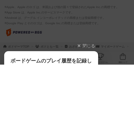
※Apple、Apple のロゴ は、米国および他の国々で登録されたApple Inc.の商標です。
※App Store は、Apple Inc.のサービスマークです。
※Android は、グーグル インコーポレイテッドの商標または登録商標です。
※Google Play とそのロゴは、Google Inc.の商標または登録商標です。
閉じる
ボドゲーマTOP
ボドとも一覧
おざかつ大魔王
マイボードゲーム
ボドゲーマTOP
ボードゲームのプレイ履歴を記録し
て、
ボードゲームを検索する
自分のデータを管理しませんか？
約75,000人
がボドゲーマを利用中！
ボードゲームの新着レビュー
遊んだボードゲームを記録する
ボードゲーム会情報
気になるゲームのレビューを読む
お気に入り作品・所有リストの共
メカニクス特集
有
掲示板・トピックス