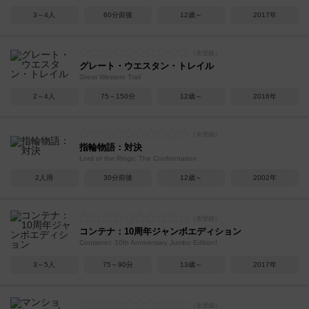
3～4人
60分前後
12歳～
2017年
グレート・ウエスタン・トレイル
Great Western Trail
2～4人
75～150分
12歳～
2016年
指輪物語：対決
Lord of the Rings: The Confrontation
2人用
30分前後
12歳～
2002年
コンテナ：10周年ジャンボエディション
Container: 10th Anniversary Jumbo Edition!
3～5人
75～90分
13歳～
2017年