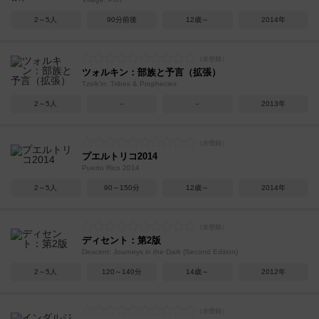
2～5人
90分前後
12歳～
2014年
ツォルキン：部族と予言（拡張）
Tzolk'in: Tribes & Prophecies
2～5人
－
－
2013年
プエルトリコ2014
Puerto Rico 2014
2～5人
90～150分
12歳～
2014年
ディセント：第2版
Descent: Journeys in the Dark (Second Edition)
2～5人
120～140分
14歳～
2012年