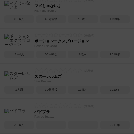
マメじゃないよ
Nicht die Bohne!
3～6人
45分前後
10歳～
1999年
ポーションエクスプロージョン
Potion Explosion
2～4人
30～60分
8歳～
2016年
スターレルムズ
Star Realms
2人用
20分前後
12歳～
2015年
パドブラ
Pas de bras...
3～6人
－
－
2011年