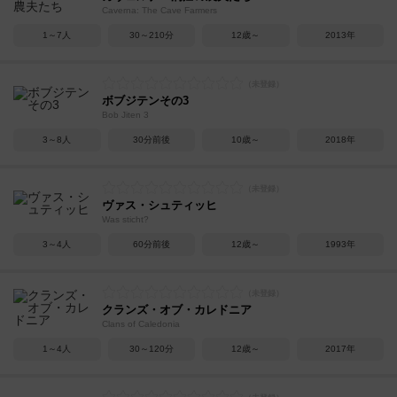
Caverna: The Cave Farmers
1～7人
30～210分
12歳～
2013年
ボブジテンその3
Bob Jiten 3
3～8人
30分前後
10歳～
2018年
ヴァス・シュティッヒ
Was sticht?
3～4人
60分前後
12歳～
1993年
クランズ・オブ・カレドニア
Clans of Caledonia
1～4人
30～120分
12歳～
2017年