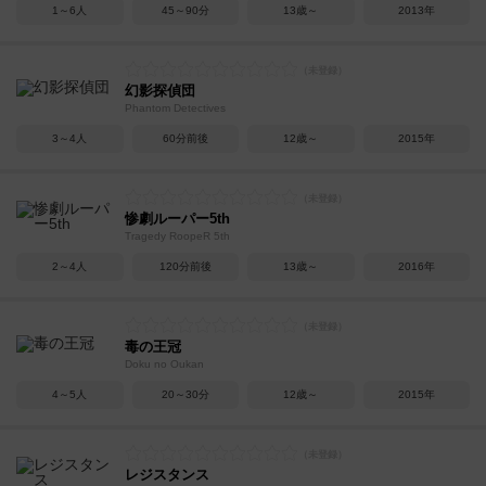
1～6人
45～90分
13歳～
2013年
幻影探偵団
Phantom Detectives
3～4人
60分前後
12歳～
2015年
惨劇ルーパー5th
Tragedy RoopeR 5th
2～4人
120分前後
13歳～
2016年
毒の王冠
Doku no Oukan
4～5人
20～30分
12歳～
2015年
レジスタンス