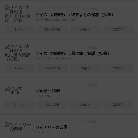
サイズ -大鎌戦役-：彼方よりの侵攻（拡張）
SCYTHE: Invaders from Afar
1～7人
90～140分
14歳～
2016年
サイズ -大鎌戦役-：風に舞う策謀（拡張）
Scythe: The Wind Gambit
1～7人
70～140分
14歳～
2017年
パルサー2849
Pulsar 2849
2～4人
60～90分
14歳～
2017年
ワイナリーの四季
Viticulture