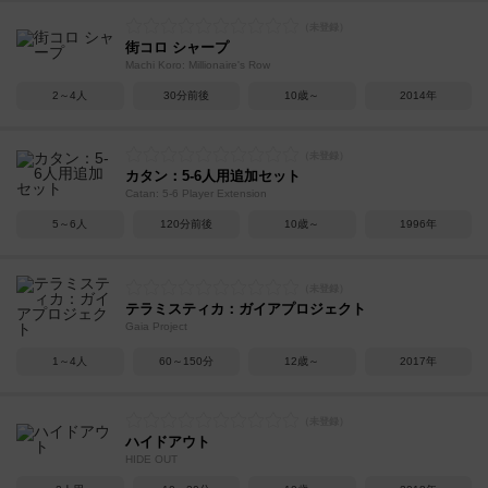
街コロ シャープ
Machi Koro: Millionaire's Row
2～4人
30分前後
10歳～
2014年
カタン：5-6人用追加セット
Catan: 5-6 Player Extension
5～6人
120分前後
10歳～
1996年
テラミスティカ：ガイアプロジェクト
Gaia Project
1～4人
60～150分
12歳～
2017年
ハイドアウト
HIDE OUT