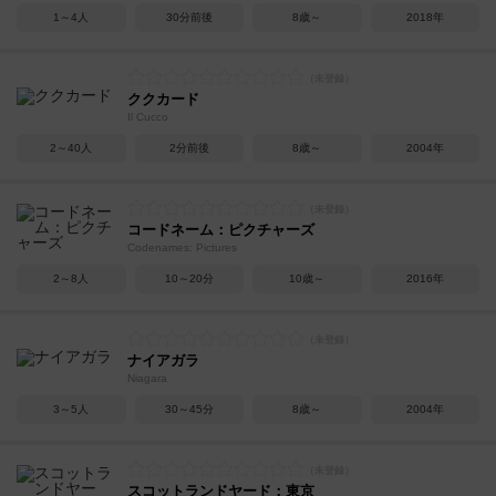
1～4人
30分前後
8歳～
2018年
ククカード
Il Cucco
2～40人
2分前後
8歳～
2004年
コードネーム：ピクチャーズ
Codenames: Pictures
2～8人
10～20分
10歳～
2016年
ナイアガラ
Niagara
3～5人
30～45分
8歳～
2004年
スコットランドヤード：東京