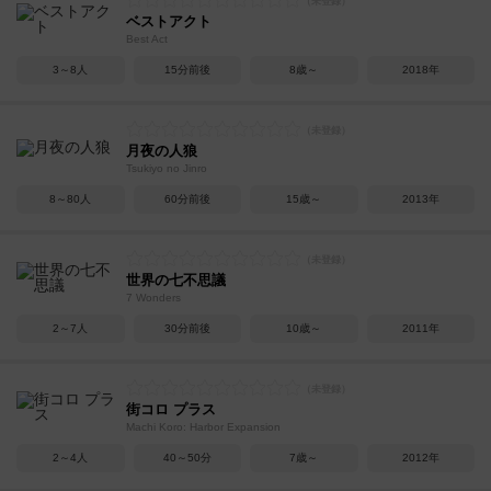
ベストアクト
Best Act
3～8人
15分前後
8歳～
2018年
月夜の人狼
Tsukiyo no Jinro
8～80人
60分前後
15歳～
2013年
世界の七不思議
7 Wonders
2～7人
30分前後
10歳～
2011年
街コロ プラス
Machi Koro: Harbor Expansion
2～4人
40～50分
7歳～
2012年