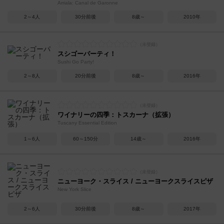
Arriala: Canal de Garonne
2～4人
30分前後
8歳～
2010年
スシゴーパーティ！
Sushi Go Party!
2～8人
20分前後
8歳～
2016年
ワイナリーの四季：トスカーナ（拡張）
Tuscany Essential Edition
1～6人
60～150分
14歳～
2016年
ニューヨーク・スライス / ニューヨークスライスピザ
New York Slice
2～6人
30分前後
8歳～
2017年