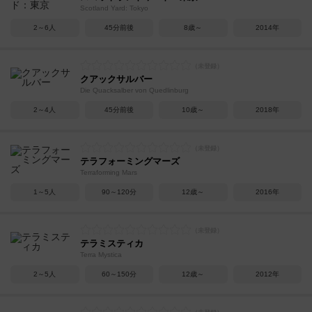
Scotland Yard: Tokyo
2～6人
45分前後
8歳～
2014年
クアックサルバー
Die Quacksalber von Quedlinburg
2～4人
45分前後
10歳～
2018年
テラフォーミングマーズ
Terraforming Mars
1～5人
90～120分
12歳～
2016年
テラミスティカ
Terra Mystica
2～5人
60～150分
12歳～
2012年