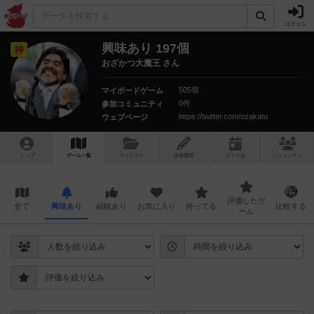
ログイン
興味あり 197個
神
おざかつ大魔王 さん
505個
マイボードゲーム
0件
参加コミュニティ
https://twitter.com/ozakatu
ウェブページ
トップ
ゲーム一覧
マイリスト
投稿履歴
ボ
ドゲ
会
コミュニティ
評価したゲ
全て
興味あり
経験あり
お気に入り
持ってる
比較する
ーム