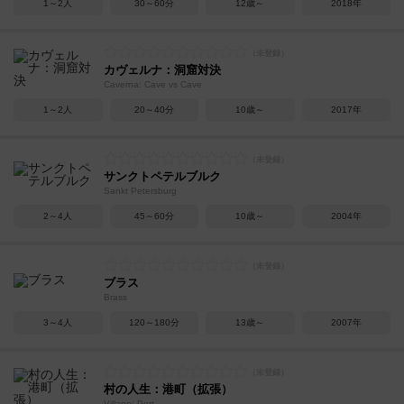
1～2人
30～60分
12歳～
2018年
カヴェルナ：洞窟対決
Caverna: Cave vs Cave
1～2人
20～40分
10歳～
2017年
サンクトペテルブルク
Sankt Petersburg
2～4人
45～60分
10歳～
2004年
ブラス
Brass
3～4人
120～180分
13歳～
2007年
村の人生：港町（拡張）
Village: Port