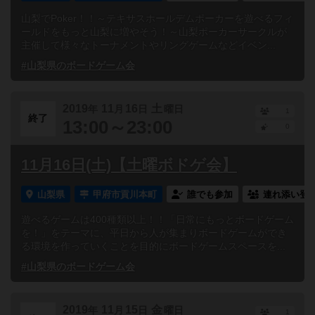
山梨でPoker！！～テキサスホールデムポーカーを遊べるフィ
ールドをもっと山梨に増やそう！～山梨ポーカーサークルが
主催して様々なトーナメントやリングゲームなどイベン...
#山梨県のボードゲーム会
2019
11
16
土
年
月
日
曜日
1
終了
13:00～23:00
0
11月16日(土)【土曜ボドゲ会】
山梨県
甲府市貢川本町
誰でも参加
連れ添い登
遊べるゲームは400種類以上！！「日常にもっとボードゲーム
を！」をテーマに、平日から人が集まりボードゲームができ
る環境を作っていくことを目的にボードゲームスペースを...
#山梨県のボードゲーム会
2019
11
15
金
年
月
日
曜日
1