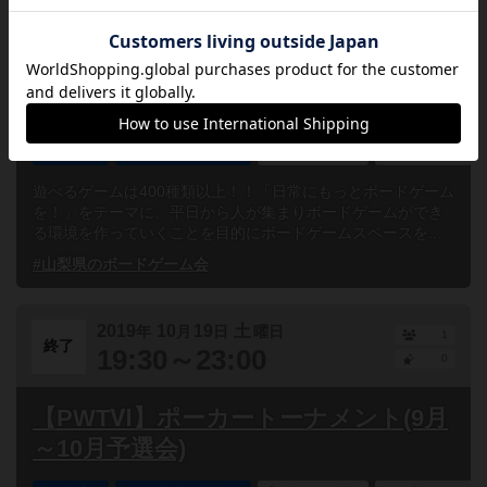
2019
10
25
金
年
月
日
曜日
1
終了
13:00～23:00
0
10月25日(金)【金曜ボードゲーム会】
山梨県
甲府市貢川本町
誰でも参加
連れ添い登
遊べるゲームは400種類以上！！「日常にもっとボードゲーム
を！」をテーマに、平日から人が集まりボードゲームができ
る環境を作っていくことを目的にボードゲームスペースを...
#山梨県のボードゲーム会
2019
10
19
土
年
月
日
曜日
1
終了
19:30～23:00
0
【PWTⅥ】ポーカートーナメント(9月
～10月予選会)