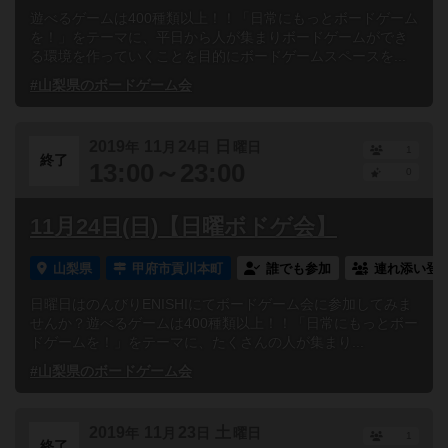
遊べるゲームは400種類以上！！「日常にもっとボードゲーム
を！」をテーマに、平日から人が集まりボードゲームができ
る環境を作っていくことを目的にボードゲームスペースを...
#山梨県のボードゲーム会
2019
11
24
日
年
月
日
曜日
1
終了
13:00～23:00
0
11月24日(日)【日曜ボドゲ会】
山梨県
甲府市貢川本町
誰でも参加
連れ添い登
日曜日はのんびりENISHIにてボードゲーム会に参加してみま
せんか？遊べるゲームは400種類以上！！「日常にもっとボー
ドゲームを！」をテーマに、たくさんの人が集まり...
#山梨県のボードゲーム会
2019
11
23
土
年
月
日
曜日
1
終了