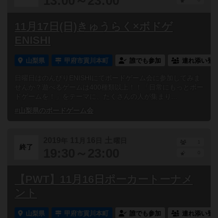
13:00～23:00
11月17日(日)きゅうらく×ボドゲ
ENISHI
山梨県
甲府市貢川本町
誰でも参加
連れ添い登
日曜日はのんびりENISHIにてボードゲーム会に参加してみま
せんか？遊べるゲームは400種類以上！！「日常にもっとボー
ドゲームを！」をテーマに、たくさんの人が集まり...
#山梨県のボードゲーム会
2019
11
16
土
年
月
日
曜日
1
終了
19:30～23:00
0
【PWT】11月16日ポーカートーナメ
ント
山梨県
甲府市貢川本町
誰でも参加
連れ添い登