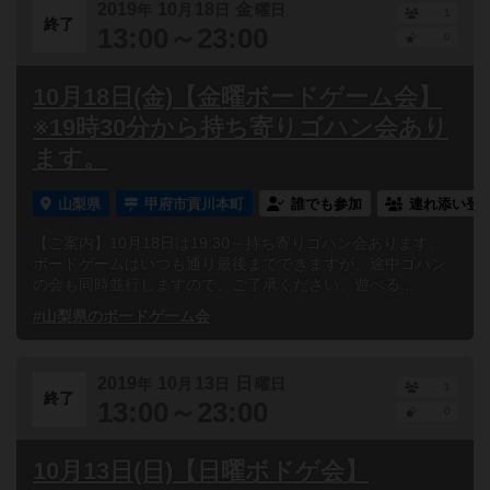
2019
10
18
金
年
月
日
曜日
1
終了
13:00～23:00
0
10月18日(金)【金曜ボードゲーム会】
※19時30分から持ち寄りゴハン会あり
ます。
山梨県
甲府市貢川本町
誰でも参加
連れ添い登
【ご案内】10月18日は19:30～持ち寄りゴハン会あります。
ボードゲームはいつも通り最後までできますが、途中ゴハン
の会も同時並行しますので、ご了承ください。遊べる...
#山梨県のボードゲーム会
2019
10
13
日
年
月
日
曜日
1
終了
13:00～23:00
0
10月13日(日)【日曜ボドゲ会】