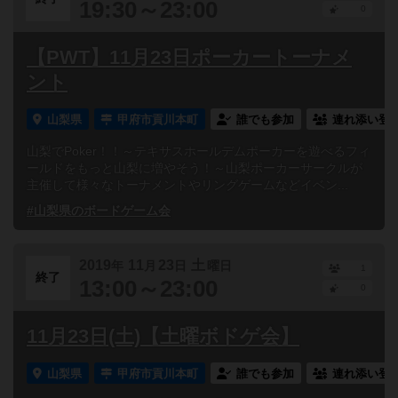
19:30～23:00
0
【PWT】11月23日ポーカートーナメ
ント
山梨県
甲府市貢川本町
誰でも参加
連れ添い登
山梨でPoker！！～テキサスホールデムポーカーを遊べるフィ
ールドをもっと山梨に増やそう！～山梨ポーカーサークルが
主催して様々なトーナメントやリングゲームなどイベン...
#山梨県のボードゲーム会
2019
11
23
土
年
月
日
曜日
1
終了
13:00～23:00
0
11月23日(土)【土曜ボドゲ会】
山梨県
甲府市貢川本町
誰でも参加
連れ添い登