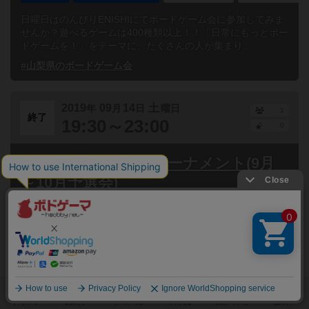
日曜日はのんびりENISHIにてボードゲーム会に参加してみま
せんか？遊べるゲームは400種類以上！！「日常にもっとボー
ドゲームを！」をテーマに、たくさんの人が集まり...
#山梨県のボードゲーム会
2019
09
14
土
年
月
日
曜日
1
終了
19:30～23:00
0
【PWTⅠ】ポーカートーナメント(9月
～10月予選会)
山梨県
甲府市貢川本町
誰でも参加
連れ添い登
山梨でPoker！！～テキサスホールデムポーカーを遊べるフィ
ールドをもっと山梨に増やそう！～山梨ポーカーサークルが
主催して様々なトーナメントやリングゲームなどイベン...
#山梨県のボードゲーム会