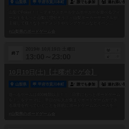
山梨県
甲府市貢川本町
誰でも参加
連れ添い登
山梨でPoker！！～テキサスホールデムポーカーを遊べるフィ
ールドをもっと山梨に増やそう！～山梨ポーカーサークルが
主催して様々なトーナメントやリングゲームなどイベン...
#山梨県のボードゲーム会
2019
10
19
土
年
月
日
曜日
1
終了
13:00～23:00
0
10月19日(土)【土曜ボドゲ会】
山梨県
甲府市貢川本町
誰でも参加
連れ添い登
遊べるゲームは400種類以上！！「日常にもっとボードゲーム
を！」をテーマに、平日から人が集まりボードゲームができ
る環境を作っていくことを目的にボードゲームスペースを...
#山梨県のボードゲーム会