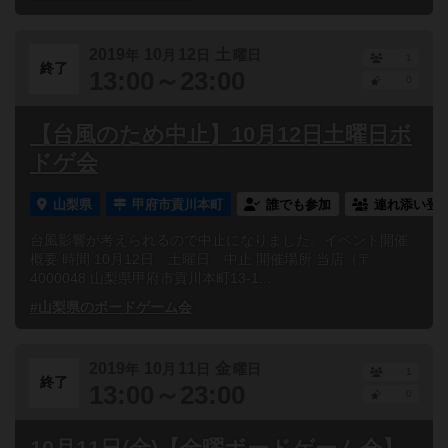
2019
10
12
土
年
月
日
曜日
1
終了
13:00～23:00
0
【台風のため中止】10月12日土曜日ボ
ドゲ会
山梨県
甲府市貢川本町
誰でも参加
連れ添い登
台風影響が考えられるので中止になりました。イベント開催
概要 時間 10月12日 土曜日 中止 開催場所 当店（〒
4000048 山梨県甲府市貢川本町13-1...
#山梨県のボードゲーム会
2019
10
11
金
年
月
日
曜日
1
終了
13:00～23:00
0