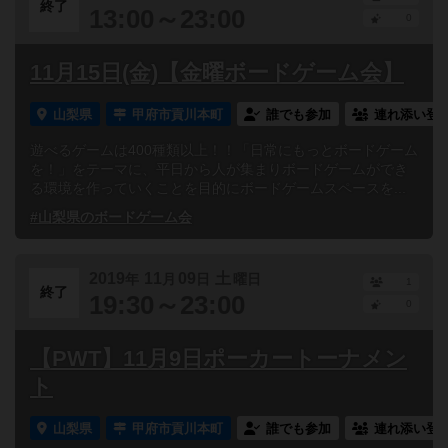
終了
13:00～23:00
0
11月15日(金)【金曜ボードゲーム会】
山梨県
甲府市貢川本町
誰でも参加
連れ添い登
遊べるゲームは400種類以上！！「日常にもっとボードゲーム
を！」をテーマに、平日から人が集まりボードゲームができ
る環境を作っていくことを目的にボードゲームスペースを...
#山梨県のボードゲーム会
2019
11
09
土
年
月
日
曜日
1
終了
19:30～23:00
0
【PWT】11月9日ポーカートーナメン
ト
山梨県
甲府市貢川本町
誰でも参加
連れ添い登