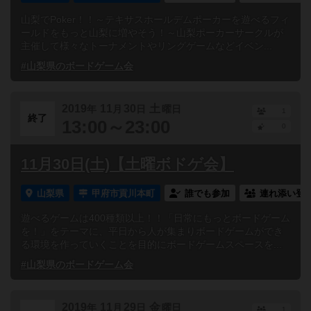
山梨でPoker！！～テキサスホールデムポーカーを遊べるフィ
ールドをもっと山梨に増やそう！～山梨ポーカーサークルが
主催して様々なトーナメントやリングゲームなどイベン...
#山梨県のボードゲーム会
2019
11
30
土
年
月
日
曜日
1
終了
13:00～23:00
0
11月30日(土)【土曜ボドゲ会】
山梨県
甲府市貢川本町
誰でも参加
連れ添い登
遊べるゲームは400種類以上！！「日常にもっとボードゲーム
を！」をテーマに、平日から人が集まりボードゲームができ
る環境を作っていくことを目的にボードゲームスペースを...
#山梨県のボードゲーム会
2019
11
29
金
年
月
日
曜日
1