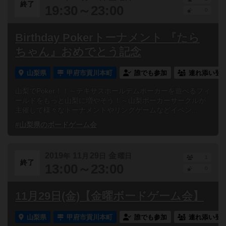
終了
19:30～23:00
0
Birthday Pokerトーナメント 『たら
ちゃん』おめでとう記念
山梨県
甲府市貢川本町
誰でも参加
連れ添い登
山梨でPoker！！～テキサスホールデムポーカーを遊べるフィ
ールドをもっと山梨に増やそう！～山梨ポーカーサークルが
主催して様々なトーナメントやリングゲームなどイベン...
#山梨県のボードゲーム会
2019
11
29
金
年
月
日
曜日
1
終了
13:00～23:00
0
11月29日(金)【金曜ボードゲーム会】
山梨県
甲府市貢川本町
誰でも参加
連れ添い登