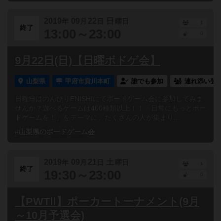
2019
09
22
日
年
月
日
曜日
1
終了
13:00～23:00
0
9月22日(日)【日曜ボドゲ会】
山梨県
甲府市貢川本町
誰でも参加
連れ添い登
日曜日はのんびりENISHIにてボードゲーム会に参加してみま
せんか？遊べるゲームは400種類以上！！「日常にもっとボー
ドゲームを！」をテーマに、たくさんの人が集まり...
#山梨県のボードゲーム会
2019
09
21
土
年
月
日
曜日
1
終了
19:30～23:00
0
【PWTⅡ】ポーカートーナメント(9月
～10月予選会)