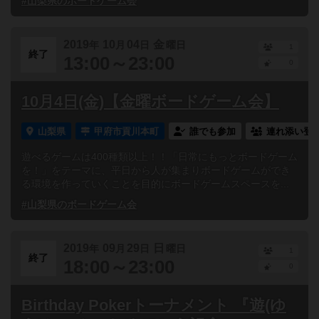
#山梨県のボードゲーム会
2019
10
04
金
年
月
日
曜日
1
終了
13:00～23:00
0
10月4日(金)【金曜ボードゲーム会】
山梨県
甲府市貢川本町
誰でも参加
連れ添い登
遊べるゲームは400種類以上！！「日常にもっとボードゲーム
を！」をテーマに、平日から人が集まりボードゲームができ
る環境を作っていくことを目的にボードゲームスペースを...
#山梨県のボードゲーム会
2019
09
29
日
年
月
日
曜日
1
終了
18:00～23:00
0
Birthday Pokerトーナメント 『遊(ゆ