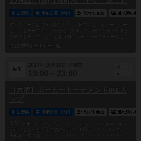
10月11日(金)【金曜ボードゲーム会】
山梨県
甲府市貢川本町
誰でも参加
連れ添い登
遊べるゲームは400種類以上！！「日常にもっとボードゲーム
を！」をテーマに、平日から人が集まりボードゲームができ
る環境を作っていくことを目的にボードゲームスペースを...
#山梨県のボードゲーム会
2019
10
10
木
年
月
日
曜日
1
終了
19:00～23:00
0
【木曜】ポーカートーナメントIKEカ
ップ
山梨県
甲府市貢川本町
誰でも参加
連れ添い登
山梨でPoker！！～テキサスホールデムポーカーを遊べるフィ
ールドをもっと山梨に増やそう！～山梨ポーカーサークルが
主催して様々なトーナメントやリングゲームなどイベン...