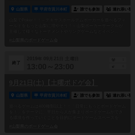
山梨県
甲府市貢川本町
誰でも参加
連れ添い登
山梨でPoker！！～テキサスホールデムポーカーを遊べるフィ
ールドをもっと山梨に増やそう！～山梨ポーカーサークルが
主催して様々なトーナメントやリングゲームなどイベン...
#山梨県のボードゲーム会
2019
09
21
土
年
月
日
曜日
1
終了
13:00～23:00
0
9月21日(土)【土曜ボドゲ会】
山梨県
甲府市貢川本町
誰でも参加
連れ添い登
遊べるゲームは400種類以上！！「日常にもっとボードゲーム
を！」をテーマに、平日から人が集まりボードゲームができ
る環境を作っていくことを目的にボードゲームスペースを...
#山梨県のボードゲーム会