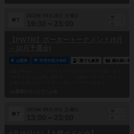
2019
09
28
土
年
月
日
曜日
1
終了
19:30～23:00
0
【PWTⅢ】ポーカートーナメント(9月
～10月予選会)
山梨県
甲府市貢川本町
誰でも参加
連れ添い登
山梨でPoker！！～テキサスホールデムポーカーを遊べるフィ
ールドをもっと山梨に増やそう！～山梨ポーカーサークルが
主催して様々なトーナメントやリングゲームなどイベン...
#山梨県のボードゲーム会
2019
09
28
土
年
月
日
曜日
1
終了
13:00～23:00
0
9月28日(土)【土曜ボドゲ会】