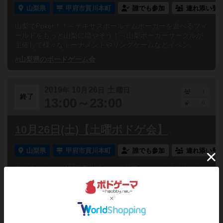
山梨県
甲府市貢川本町
誰でも参加
連れ添い登
山梨でPoker！！～テキサスホールデムポーカーを遊べるフィ
ールドをもっと山梨に増やそう！～山梨ポーカーサークルが
主催して様々なトーナメントやリングゲームなどイベン...
#山梨県のボードゲーム会
2019
10
26
土
年
月
日
曜日
1
終了
13:00～23:00
0
10月26日(土)【土曜ボドゲ会】
山梨県
甲府市貢川本町
誰でも参加
連れ添い登
遊べるゲームは400種類以上！！「日常にもっとボードゲーム
を！」をテーマに、平日から人が集まりボードゲームができ
る環境を作っていくことを目的にボードゲームスペースを...
#山梨県のボードゲーム会