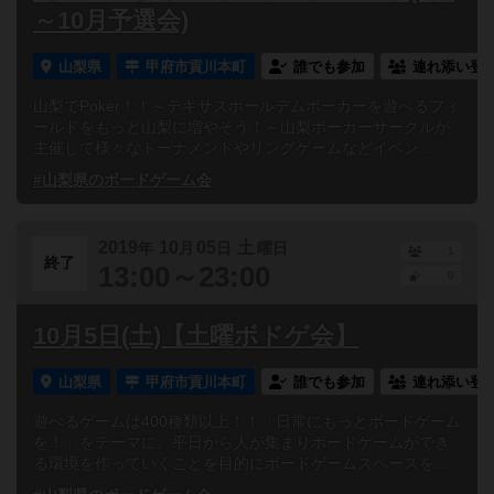
～10月予選会)
山梨県
甲府市貢川本町
誰でも参加
連れ添い登
山梨でPoker！！～テキサスホールデムポーカーを遊べるフィ
ールドをもっと山梨に増やそう！～山梨ポーカーサークルが
主催して様々なトーナメントやリングゲームなどイベン...
#山梨県のボードゲーム会
2019
10
05
土
年
月
日
曜日
1
終了
13:00～23:00
0
10月5日(土)【土曜ボドゲ会】
山梨県
甲府市貢川本町
誰でも参加
連れ添い登
遊べるゲームは400種類以上！！「日常にもっとボードゲーム
を！」をテーマに、平日から人が集まりボードゲームができ
る環境を作っていくことを目的にボードゲームスペースを...