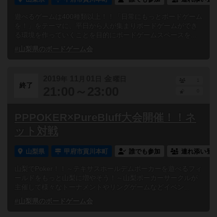
遊べるゲームは400種類以上！！「日常にもっとボードゲーム
を！」をテーマに、平日から人が集まりボードゲームができ
る環境を作っていくことを目的にボードゲームスペースを...
#山梨県のボードゲーム会
2019
11
01
金
年
月
日
曜日
1
終了
21:00～23:00
0
PPPOKER×PureBluff大会開催！！ネ
ット対戦
山梨県
甲府市貢川本町
誰でも参加
連れ添い登
山梨でPoker！！～テキサスホールデムポーカーを遊べるフィ
ールドをもっと山梨に増やそう！～山梨ポーカーサークルが
主催して様々なトーナメントやリングゲームなどイベン...
#山梨県のボードゲーム会