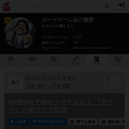
ログイン
ボードゲーム会の履歴
神
おざかつ大魔王 さん
505個
マイボードゲーム
0件
参加コミュニティ
https://twitter.com/ozakatu
ウェブページ
トップ
ゲーム一覧
マイリスト
投稿履歴
ボ
ドゲ
会
コミュニティ
2019
12
17
火
年
月
日
曜日
1
終了
19:30～23:00
0
Birthday Pokerトーナメント 『ナト
リ』おめでとう記念
山梨県
甲府市貢川本町
誰でも参加
連れ添い登