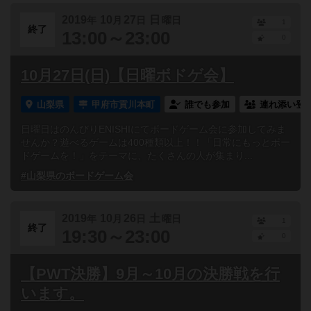
2019
10
27
日
年
月
日
曜日
1
終了
13:00～23:00
0
10月27日(日)【日曜ボドゲ会】
山梨県
甲府市貢川本町
誰でも参加
連れ添い登
日曜日はのんびりENISHIにてボードゲーム会に参加してみま
せんか？遊べるゲームは400種類以上！！「日常にもっとボー
ドゲームを！」をテーマに、たくさんの人が集まり...
#山梨県のボードゲーム会
2019
10
26
土
年
月
日
曜日
1
終了
19:30～23:00
0
【PWT決勝】9月～10月の決勝戦を行
います。