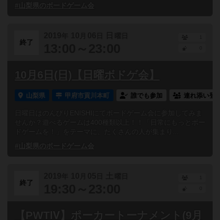
#山梨県のボードゲーム会
2019
10
06
日
年
月
日
曜日
1
終了
13:00～23:00
0
10月6日(日)【日曜ボドゲ会】
山梨県
甲府市貢川本町
誰でも参加
連れ添い登
日曜日はのんびりENISHIにてボードゲーム会に参加してみま
せんか？遊べるゲームは400種類以上！！「日常にもっとボー
ドゲームを！」をテーマに、たくさんの人が集まり...
#山梨県のボードゲーム会
2019
10
05
土
年
月
日
曜日
1
終了
19:30～23:00
0
【PWTⅣ】ポーカートーナメント(9月