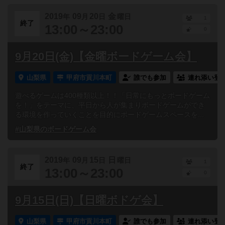
2019
09
20
金
年
月
日
曜日
1
終了
13:00～23:00
0
9月20日(金)【金曜ボードゲーム会】
山梨県
甲府市貢川本町
誰でも参加
連れ添い登
遊べるゲームは400種類以上！！「日常にもっとボードゲーム
を！」をテーマに、平日から人が集まりボードゲームができ
る環境を作っていくことを目的にボードゲームスペースを...
#山梨県のボードゲーム会
2019
09
15
日
年
月
日
曜日
1
終了
13:00～23:00
0
9月15日(日)【日曜ボドゲ会】
山梨県
甲府市貢川本町
誰でも参加
連れ添い登