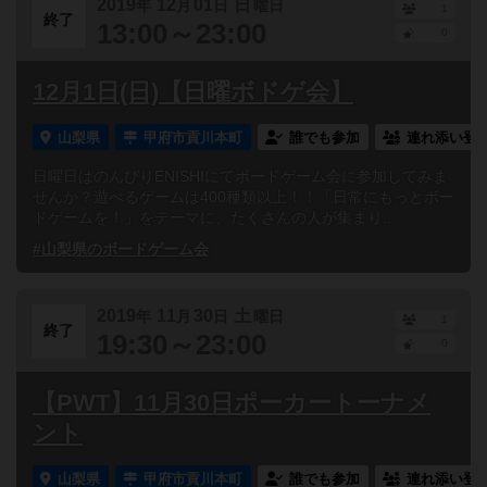
2019
12
01
日
年
月
日
曜日
1
終了
13:00～23:00
0
12月1日(日)【日曜ボドゲ会】
山梨県
甲府市貢川本町
誰でも参加
連れ添い登
日曜日はのんびりENISHIにてボードゲーム会に参加してみま
せんか？遊べるゲームは400種類以上！！「日常にもっとボー
ドゲームを！」をテーマに、たくさんの人が集まり...
#山梨県のボードゲーム会
2019
11
30
土
年
月
日
曜日
1
終了
19:30～23:00
0
【PWT】11月30日ポーカートーナメ
ント
山梨県
甲府市貢川本町
誰でも参加
連れ添い登