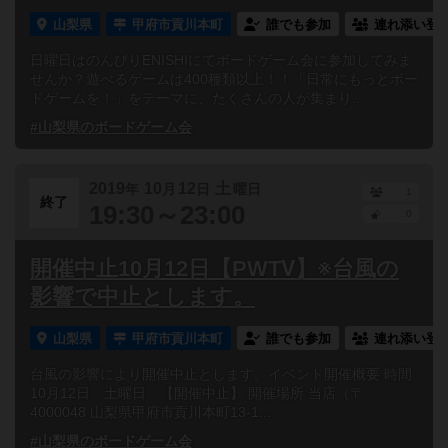
山梨県
甲府市貢川本町
誰でも参加
連れ添い登
日曜日はのんびりENISHIにてボードゲーム会に参加してみま
せんか？遊べるゲームは400種類以上！！「日常にもっとボー
ドゲームを！」をテーマに、たくさんの人が集まり...
#山梨県のボードゲーム会
2019
10
12
土
年
月
日
曜日
1
終了
19:30～23:00
0
開催中止10月12日【PWTⅤ】※台風の
影響で中止とします。
山梨県
甲府市貢川本町
誰でも参加
連れ添い登
台風の影響により開催中止とします。イベント開催概要 時間
10月12日 土曜日 【開催中止】 開催場所 当店（〒
4000048 山梨県甲府市貢川本町13-1...
#山梨県のボードゲーム会