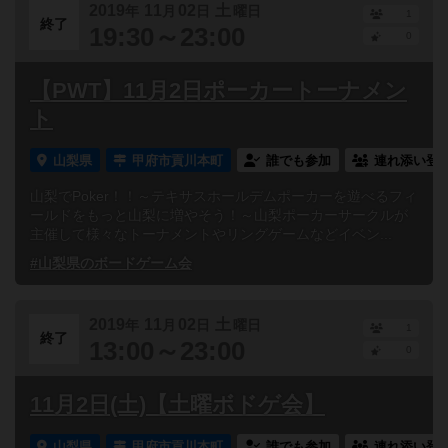
2019
11
02
土
年
月
日
曜日
1
終了
19:30～23:00
0
【PWT】11月2日ポーカートーナメン
ト
山梨県
甲府市貢川本町
誰でも参加
連れ添い登
山梨でPoker！！～テキサスホールデムポーカーを遊べるフィ
ールドをもっと山梨に増やそう！～山梨ポーカーサークルが
主催して様々なトーナメントやリングゲームなどイベン...
#山梨県のボードゲーム会
2019
11
02
土
年
月
日
曜日
1
終了
13:00～23:00
0
11月2日(土)【土曜ボドゲ会】
山梨県
甲府市貢川本町
誰でも参加
連れ添い登