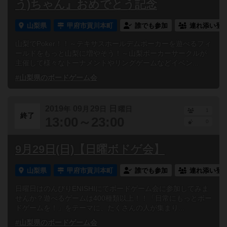
う)ちゃん』おめでとう記念
山梨県
甲府市貢川本町
誰でも参加
連れ添い登
山梨でPoker！！～テキサスホールデムポーカーを遊べるフィ
ールドをもっと山梨に増やそう！～山梨ポーカーサークルが
主催して様々なトーナメントやリングゲームなどイベン...
#山梨県のボードゲーム会
2019
09
29
日
年
月
日
曜日
1
終了
13:00～23:00
0
9月29日(日)【日曜ボドゲ会】
山梨県
甲府市貢川本町
誰でも参加
連れ添い登
日曜日はのんびりENISHIにてボードゲーム会に参加してみま
せんか？遊べるゲームは400種類以上！！「日常にもっとボー
ドゲームを！」をテーマに、たくさんの人が集まり...
#山梨県のボードゲーム会