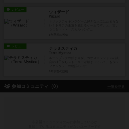
レビュー
ウィザード
Wizard
トリックテイキングゲーム好きな人にはたまらな
い！トリテの王道を感じるゲームです。と、言い
つつも・・・「スカルキング...
8年弱前
の投稿
レビュー
テラミスティカ
Terra Mystica
ルールブックの始まりが、カオスマジシャンの議
会の様子からストーリーが始まっていて、もうSF
ファンタジーの物語の中に...
8年弱前
の投稿
参加コミュニティ（0）
一覧を見る
非公開コミュニティのみに参加しているか
参加しているコミュニティがないユーザーです