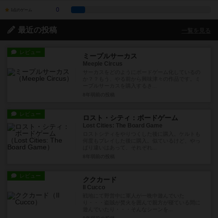
0
1点のゲーム
最近の投稿
一覧を見る
レビュー
ミープルサーカス
Meeple Circus
サーカスをどのようにボードゲーム化しているの
か？？もう、やる前から興味津々の作品です。ミ
ープルサーカスを購入するき...
8年弱前
の投稿
レビュー
ロスト・シティ：ボードゲーム
Lost Cities: The Board Game
ロストシティをやりつくした後に購入。ケルトも
何度もプレイした後に購入。似ているけど、やっ
ぱり違いはあって、それぞれ...
8年弱前
の投稿
レビュー
ククカード
Il Cucco
戦地にて野営中に軍人が一晩中遊んでいた
り・・・盗賊が焚火を囲んで親方が寝ている間に
遊んでいたり・・・そんなシーンを...