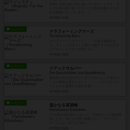
仲間と何度も繰り返し遊んでいるゲームです。そ
れぞれ目の前に並べたカードが国を発展させるた
めの職場になっています。こ...
8年弱前
の投稿
レビュー
テラフォーミングマーズ
Terraforming Mars
テラフォーミングマーズ・・・火星を地球化す
る。そう、このタイトル通りの超スケールの大き
いプロジェクトの一企業となっ...
8年弱前
の投稿
レビュー
クアックサルバー
Die Quacksalber von Quedlinburg
薬の袋に何を混ぜていくか？それによって毎ラウ
ンドの運命が変わっていく・・・ハラハラドキド
キしながら薬袋から混ぜる薬...
8年弱前
の投稿
レビュー
遥かなる喜望峰
Harukanaru Kibouhou
7つの島を巡る商人となって、交易をしたり物資調
達したり、時には大胆に移動したり、テーブルに
サークル上に並べた7枚の...
8年弱前
の投稿