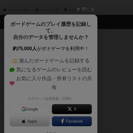
閉じる
ボドゲーマTOP
ボドとも一覧
おざかつ大魔王
ボドゲーマTOP
ボードゲームのプレイ履歴を記録し
て、
ボードゲームを検索する
自分のデータを管理しませんか？
約75,000人
がボドゲーマを利用中！
ボードゲームの新着レビュー
遊んだボードゲームを記録する
ボードゲーム会情報
気になるゲームのレビューを読む
お気に入り作品・所有リストの共
メカニクス特集
有
掲示板・トピックス
ログイン / 会員登録（10秒）
Google
X
ボドとも・会員一覧
Apple
Facebook
ボードゲーム業界コラム