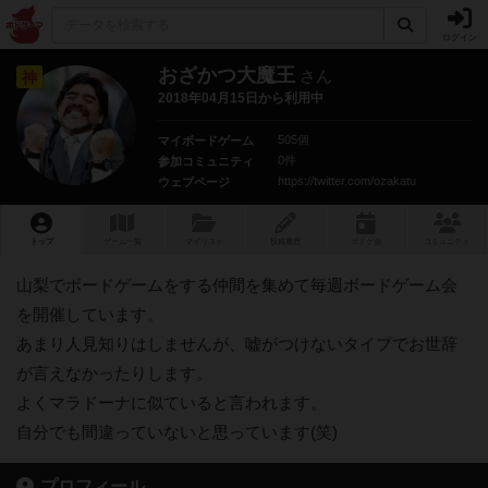
ログイン
おざかつ大魔王
さん
神
2018年04月15日から利用中
505個
マイボードゲーム
0件
参加コミュニティ
https://twitter.com/ozakatu
ウェブページ
トップ
ゲーム一覧
マイリスト
投稿履歴
ボ
ドゲ
会
コミュニティ
山梨でボードゲームをする仲間を集めて毎週ボードゲーム会
を開催しています。
あまり人見知りはしませんが、嘘がつけないタイプでお世辞
が言えなかったりします。
よくマラドーナに似ていると言われます。
自分でも間違っていないと思っています(笑)
プロフィール