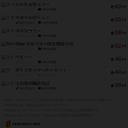
スペクタキュラー
60
PT
紹介文なし
1件の投稿
スモールワールド
59
PT
紹介文あり
13件の投稿
ギャンブラー
58
PT
紹介文なし
2件の投稿
Bitter End ブタペスト救出作戦
52
PT
紹介文なし
1件の投稿
ラピード
46
PT
紹介文なし
1件の投稿
ザ・フラッフィー・ライト
44
PT
紹介文なし
0件の投稿
ふたつの城の物語
39
PT
紹介文あり
6件の投稿
※Apple、Apple のロゴ は、米国および他の国々で登録されたApple Inc.の商標です。
※App Store は、Apple Inc.のサービスマークです。
※Android は、グーグル インコーポレイテッドの商標または登録商標です。
※Google Play とそのロゴは、Google Inc.の商標または登録商標です。