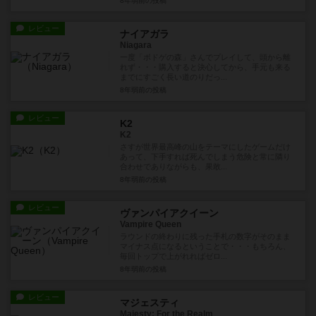
8年弱前
の投稿
レビュー
ナイアガラ
Niagara
一度「ボドゲの森」さんでプレイして、頭から離
れず・・・購入すると決心してから、手元も来る
までにすごく長い道のりだっ...
8年弱前
の投稿
レビュー
K2
K2
さすが世界最高峰の山をテーマにしたゲームだけ
あって、下手すれば死んでしまう危険と常に隣り
合わせでありながらも、果敢...
8年弱前
の投稿
レビュー
ヴァンパイアクイーン
Vampire Queen
ラウンドの終わりに残った手札の数字がそのまま
マイナス点になるということで・・・もちろん、
毎回トップで上がれればゼロ...
8年弱前
の投稿
レビュー
マジェスティ
Majesty: For the Realm