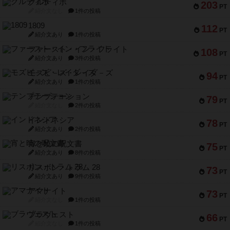
クルティボ
203
PT
紹介文なし
1件の投稿
1809
112
PT
紹介文あり
1件の投稿
ファースト・イン・フライト
108
PT
紹介文あり
3件の投稿
モズビ－ズ・レイダ－ズ
94
PT
紹介文あり
1件の投稿
テンプテーション
79
PT
紹介文なし
2件の投稿
インドネシア
78
PT
紹介文あり
2件の投稿
宵と暁の呪文書
75
PT
紹介文あり
8件の投稿
リスボン・トラム 28
73
PT
紹介文あり
9件の投稿
アマナイト
73
PT
紹介文なし
1件の投稿
ブラヴェスト
66
PT
紹介文なし
1件の投稿