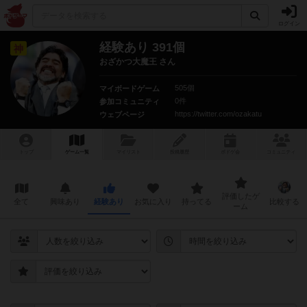
ログイン
経験あり 391個
神
おざかつ大魔王 さん
505個
マイボードゲーム
0件
参加コミュニティ
https://twitter.com/ozakatu
ウェブページ
トップ
ゲーム一覧
マイリスト
投稿履歴
ボ
ドゲ
会
コミュニティ
評価したゲ
全て
興味あり
経験あり
お気に入り
持ってる
比較する
ーム