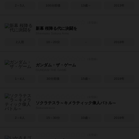
2～5人
100分前後
13歳～
2013年
新幕 桜降る代に決闘を
Shinmaku Sakura Arms
2人用
10～20分
－
2018年
ガンダム・ザ・ゲーム
GUNDAM THE GAME
1～4人
30分前後
15歳～
2019年
ソクラテスラ～キメラティック偉人バトル～
Sokuratesura
2～6人
15～30分
10歳～
2018年