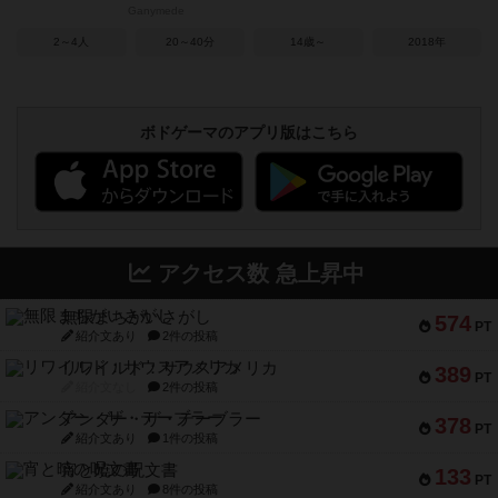
Ganymede
2～4人
20～40分
14歳～
2018年
ボドゲーマのアプリ版はこちら
アクセス数 急上昇中
無限まちがいさがし
574
PT
紹介文あり
2件の投稿
リワイルド：サウスアメリカ
389
PT
紹介文なし
2件の投稿
アンダー・ザ・テーブラー
378
PT
紹介文あり
1件の投稿
宵と暁の呪文書
133
PT
紹介文あり
8件の投稿