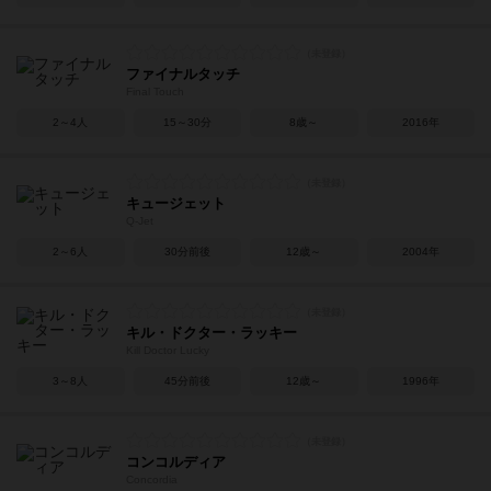
ファイナルタッチ
Final Touch
2～4人
15～30分
8歳～
2016年
キュージェット
Q-Jet
2～6人
30分前後
12歳～
2004年
キル・ドクター・ラッキー
Kill Doctor Lucky
3～8人
45分前後
12歳～
1996年
コンコルディア
Concordia