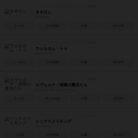
タギロン
TAGIRON
2～4人
15分前後
10歳～
2017年
ウェルカム・トゥ
Welcome To...
1～100人
25分前後
10歳～
2018年
カヴェルナ：洞窟の農夫たち
Caverna: The Cave Farmers
1～7人
30～210分
12歳～
2013年
シックスメイキング
Six Making
2人用
25分前後
12歳～
2013年