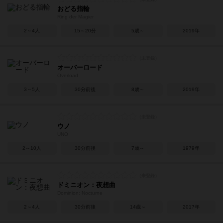
おどる指輪
Ring der Magier
2～4人
15～20分
5歳～
2019年
オーバーロード
Overload
3～5人
30分前後
8歳～
2019年
ウノ
UNO
2～10人
30分前後
7歳～
1979年
ドミニオン：夜想曲
Dominion: Nocturne
2～4人
30分前後
14歳～
2017年