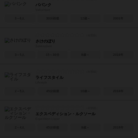
ババンク
Vabanque
3～6人
30分前後
12歳～
2001年
さけのぼり
Sakenobori
3～5人
15～30分
8歳～
2018年
ライフスタイル
Lifestyle
2～5人
45分前後
10歳～
2018年
エクスペディション・ルクソール
Expedition Luxor
2～4人
45分前後
8歳～
2018年