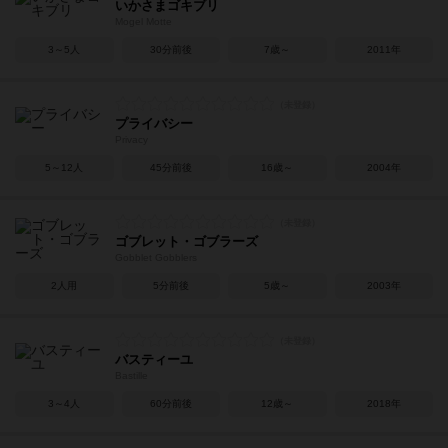
いかさまゴキブリ
Mogel Motte
3～5人
30分前後
7歳～
2011年
プライバシー
Privacy
5～12人
45分前後
16歳～
2004年
ゴブレット・ゴブラーズ
Gobblet Gobblers
2人用
5分前後
5歳～
2003年
バスティーユ
Bastille
3～4人
60分前後
12歳～
2018年