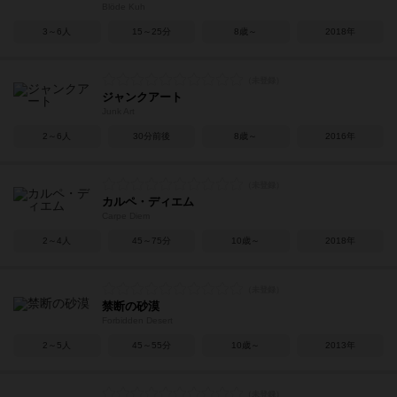
Blöde Kuh
3～6人
15～25分
8歳～
2018年
ジャンクアート
Junk Art
2～6人
30分前後
8歳～
2016年
カルペ・ディエム
Carpe Diem
2～4人
45～75分
10歳～
2018年
禁断の砂漠
Forbidden Desert
2～5人
45～55分
10歳～
2013年