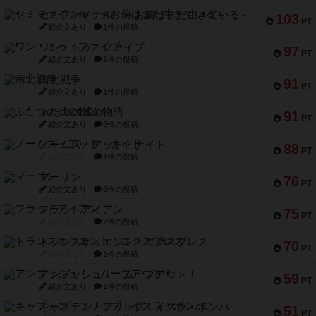
セミファイナル ～お前はまだ生きている～
103
PT
紹介文あり
1件の投稿
ワン・トゥ・ファイブ
97
PT
紹介文あり
1件の投稿
南北戦争
91
PT
紹介文あり
1件の投稿
ふたつの城の物語
91
PT
紹介文あり
6件の投稿
ノームズ・アット・ナイト
88
PT
紹介文なし
1件の投稿
マーリン
76
PT
紹介文あり
6件の投稿
フラットアイアン
75
PT
紹介文なし
2件の投稿
トランスオリエント・エクスプレス
70
PT
紹介文なし
1件の投稿
アンブッシュ！：ムーブアウト！
59
PT
紹介文あり
1件の投稿
キャプテン・フリップ：イスラ・ボンバ
51
PT