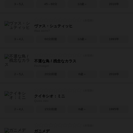
3～5人
45～60分
12歳～
2016年
ヴァス・シュティッヒ
Was sticht?
3～4人
60分前後
12歳～
1993年
不運な鳥 / 残念なカラス
Pechvogel
2～5人
20分前後
8歳～
2018年
クイキシオ：ミニ
Quixo mini
2～4人
15分前後
6歳～
1995年
ガニメデ