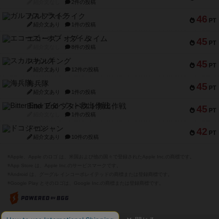
紹介文なし
2件の投稿
ガルフストライク
46
PT
紹介文あり
1件の投稿
エコーズ・オブ・タイム
45
PT
紹介文なし
8件の投稿
スカルキング
45
PT
紹介文あり
12件の投稿
海兵隊
45
PT
紹介文あり
1件の投稿
Bitter End ブタペスト救出作戦
45
PT
紹介文なし
1件の投稿
ドコジャン
42
PT
紹介文あり
10件の投稿
※Apple、Apple のロゴ は、米国および他の国々で登録されたApple Inc.の商標です。
※App Store は、Apple Inc.のサービスマークです。
※Android は、グーグル インコーポレイテッドの商標または登録商標です。
※Google Play とそのロゴは、Google Inc.の商標または登録商標です。