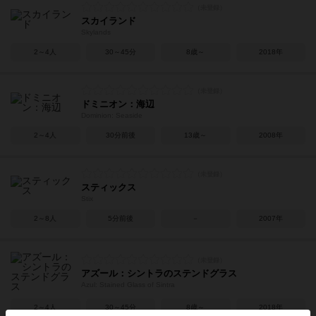
スカイランド
Skylands
2～4人
30～45分
8歳～
2018年
ドミニオン：海辺
Dominion: Seaside
2～4人
30分前後
13歳～
2008年
スティックス
Stix
2～8人
5分前後
－
2007年
アズール：シントラのステンドグラス
Azul: Stained Glass of Sintra
2～4人
30～45分
8歳～
2018年