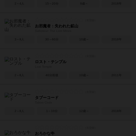
2～4人
15～20分
8歳～
2018年
お邪魔者：失われた鉱山
Saboteur: The Lost Mines
3～9人
30～60分
10歳～
2018年
ロスト・テンプル
Lost Temple
2～8人
40分前後
10歳～
2011年
タブーコード
Taboo Code
2～8人
1～10分
12歳～
2018年
おろかな牛