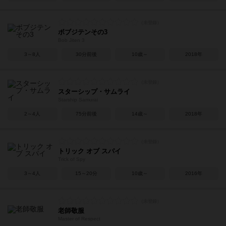
ボブジテンその3
Bob Jiten 3
3～8人
30分前後
10歳～
2018年
スターシップ・サムライ
Starship Samurai
2～4人
75分前後
14歳～
2018年
トリック オブ スパイ
Trick of Spy
3～4人
15～20分
10歳～
2016年
老師敬服
Master of Respect