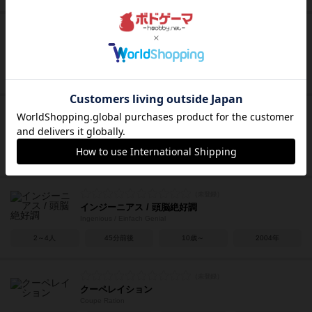
キャッチ
Vollpfosten
3～8人
20分前後
7歳～
2018年
4目並べ / 四目並べ
Die Verflixten 4
2人用
－
7歳～
1999年
インジーニアス / 頭脳絶好調
Ingenious / Einfach Genial
2～4人
45分前後
10歳～
2004年
クーペレイション
Coupe Ration