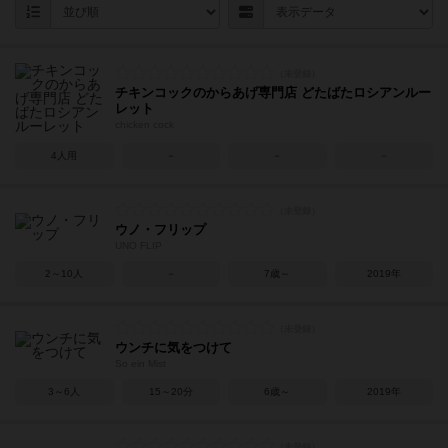
チキンコックのからあげ専門店 どたばたロシアンルー
レット
chicken cock
4人用
－
－
－
ウノ・フリップ
UNO FLIP
2～10人
－
7歳～
2019年
ウンチに気をつけて
So ein Mist
3～6人
15～20分
6歳～
2019年