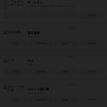
ザ・レイン
Gangster Paradise: Don’t forget. The Rain
－
－
－
2018年
宝石泥棒
Rück's raus!
3～5人
10分前後
8歳～
2019年
ラマ
LAMA
2～6人
20分前後
8歳～
2019年
スピード掛け算
Hochspannung
2～6人
20分前後
10歳～
2019年