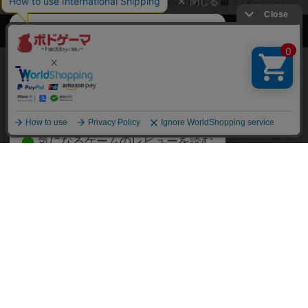
閉じる
ボドゲーマTOP
ボドとも一覧
おざかつ大魔王
マイボードゲーム
ボドゲーマTOP
ボードゲームのプレイ履歴を記録し
て、
ボードゲームを検索する
自分のデータを管理しませんか？
約75,000人
がボドゲーマを利用中！
ボードゲームの新着レビュー
遊んだボードゲームを記録する
ボードゲーム会情報
気になるゲームのレビューを読む
お気に入り作品・所有リストの共
メカニクス特集
有
掲示板・トピックス
ログイン / 会員登録（10秒）
Google
X
ボドとも・会員一覧
Apple
Facebook
ボードゲーム業界コラム
または
ボドゲーマご利用案内