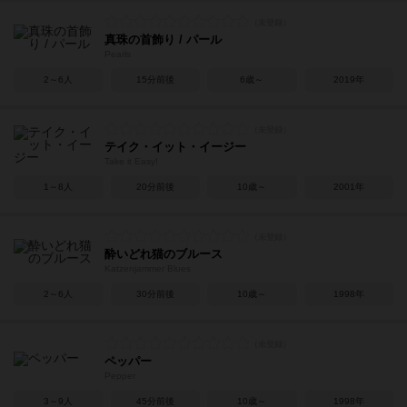
真珠の首飾り / パール
Pearls
2～6人
15分前後
6歳～
2019年
テイク・イット・イージー
Take it Easy!
1～8人
20分前後
10歳～
2001年
酔いどれ猫のブルース
Katzenjammer Blues
2～6人
30分前後
10歳～
1998年
ペッパー
Pepper
3～9人
45分前後
10歳～
1998年