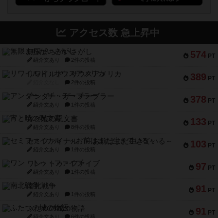
アクセス数 急上昇中
無限まちがいさがし
574
PT
紹介文あり
2件の投稿
リワイルド：サウスアメリカ
389
PT
紹介文なし
2件の投稿
アンダー・ザ・テーブラー
378
PT
紹介文あり
1件の投稿
宵と暁の呪文書
133
PT
紹介文あり
8件の投稿
セミファイナル ～お前はまだ生きている～
103
PT
紹介文あり
1件の投稿
ワン・トゥ・ファイブ
97
PT
紹介文あり
1件の投稿
南北戦争
91
PT
紹介文あり
1件の投稿
ふたつの城の物語
91
PT
紹介文あり
6件の投稿