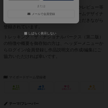
または
当サイトに掲載されている作品説明文やレビュー等
の情報は、ボドゲーマ運営事務局・ゲームデザイナ
メールで会員登録
ーご本人様・有志の皆様にご協力をいただきながら
登録されています。
しばらく表示しない
トレッキング・ザ・ナショナルパークス（第二版）
の特徴や概要を御存知の方は、ヘッダーメニューか
らログイン/会員登録し作品説明文の作成/編集にご
協力いただければ幸いです。
マイボードゲーム登録者
11
9
0
3
興味あり
経験あり
お気に入り
持ってる
テーマ/フレーバー