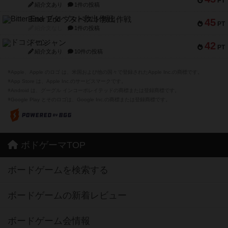
PT
紹介文あり
1件の投稿
Bitter End ブタペスト救出作戦
45
PT
紹介文なし
1件の投稿
ドコジャン
42
PT
紹介文あり
10件の投稿
※Apple、Apple のロゴ は、米国および他の国々で登録されたApple Inc.の商標です。
※App Store は、Apple Inc.のサービスマークです。
※Android は、グーグル インコーポレイテッドの商標または登録商標です。
※Google Play とそのロゴは、Google Inc.の商標または登録商標です。
ボドゲーマTOP
ボードゲームを検索する
ボードゲームの新着レビュー
ボードゲーム会情報