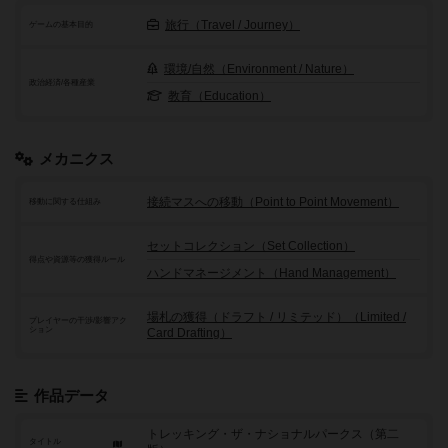
旅行（Travel / Journey）
ゲームの基本目的
環境/自然（Environment / Nature）
政治経済/各種産業
教育（Education）
メカニクス
接続マスへの移動（Point to Point Movement）
移動に関する仕組み
セットコレクション（Set Collection）
得点や資源等の獲得ルール
ハンドマネージメント（Hand Management）
場札の獲得（ドラフト / リミテッド）（Limited /
プレイヤーの干渉/影響アク
ション
Card Drafting）
作品データ
トレッキング・ザ・ナショナルパークス（第二
タイトル