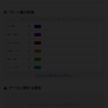
プレイ感の評価
トグルスイッチを押すとプレイ感（
※
）の投票ができます
0
運・確率
0
戦略・判断力
0
交渉・立ち回り
0
心理戦・ブラフ
0
攻防・戦闘
0
アート・外見
似たプレイ感のゲームを探す→
データに関する報告
ログインするとフォームが表示されます