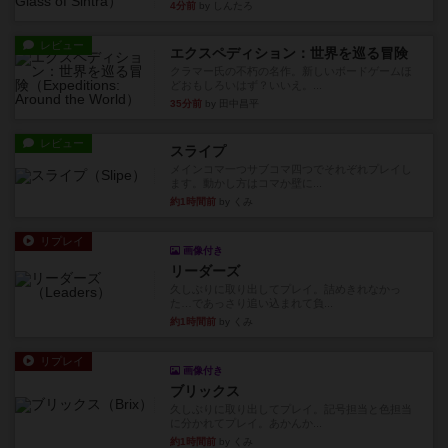
4分前
by しんたろ
レビュー
エクスペディション：世界を巡る冒険
クラマー氏の不朽の名作。新しいボードゲームほ
どおもしろいはず？いいえ。...
35分前
by 田中昌平
レビュー
スライプ
メインコマ一つサブコマ四つでそれぞれプレイし
ます。動かし方はコマか壁に...
約1時間前
by くみ
リプレイ
画像付き
リーダーズ
久しぶりに取り出してプレイ。詰めきれなかっ
た…であっさり追い込まれて負...
約1時間前
by くみ
リプレイ
画像付き
ブリックス
久しぶりに取り出してプレイ。記号担当と色担当
に分かれてプレイ。あかんか...
約1時間前
by くみ