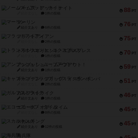
ノームズ・アット・ナイト
88
PT
紹介文なし
1件の投稿
マーリン
76
PT
紹介文あり
6件の投稿
フラットアイアン
75
PT
紹介文なし
2件の投稿
トランスオリエント・エクスプレス
70
PT
紹介文なし
1件の投稿
アンブッシュ！：ムーブアウト！
59
PT
紹介文あり
1件の投稿
キャプテン・フリップ：イスラ・ボンバ
51
PT
紹介文なし
2件の投稿
ガルフストライク
46
PT
紹介文あり
1件の投稿
エコーズ・オブ・タイム
45
PT
紹介文なし
8件の投稿
スカルキング
45
PT
紹介文あり
12件の投稿
海兵隊
45