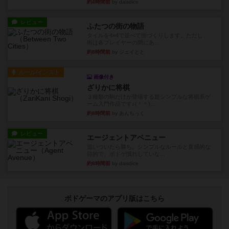
約4時間前
by daisdice
レビュー
ふたつの街の物語
タイルを4×4で並べて街づくりします。ただし、
街は各プレイヤーの間にあ...
約8時間前
by ジェイとと
ルール/インスト
画像付き
ざりかに将棋
３種類の駒だけが登場する超シンプルな将棋系ゲ
ーム入門作品です♪(＾＾)...
約8時間前
by あんちっく
レビュー
エージェントアベニュー
追いついたら勝ち。シンプルなルールと直感的な
目的で、ボドゲ慣れしていな...
約8時間前
by daisdice
ボドゲーマのアプリ版はこちら