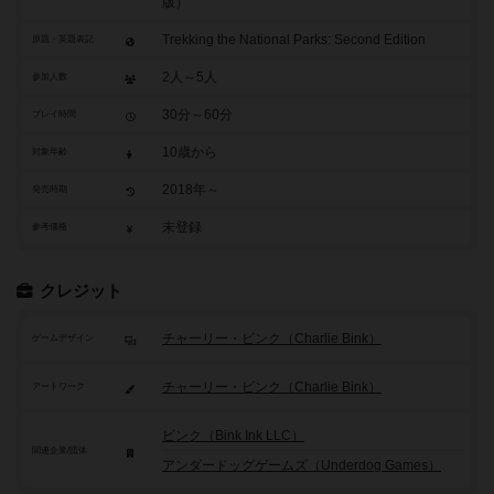
版）
Trekking the National Parks: Second Edition
原題・英題表記
2人～5人
参加人数
30分～60分
プレイ時間
10歳から
対象年齢
2018年～
発売時期
未登録
参考価格
クレジット
チャーリー・ビンク（Charlie Bink）
ゲームデザイン
チャーリー・ビンク（Charlie Bink）
アートワーク
ビンク（Bink Ink LLC）
関連企業/団体
アンダードッグゲームズ（Underdog Games）