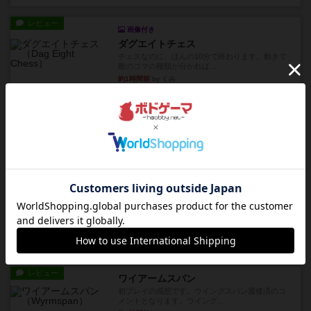
レビュー
画像付き
ダグエイトチェス
チェスなのに、ほんの10分で終わります。動きで
敵のコマの種類が分かれば...
約1時間前
by くみ
レビュー
画像付き
充実
宝石の煌き：デュエル 偽造者
筆者が最も好きな2人用ボードゲームである『宝石
の煌めき デュエル』に、...
約2時間前
by 手動人形
レビュー
充実
クランク! ：冒険者たち（拡張）
クランク！のプレイヤーごとに能力の違うキャラ
クターを使用できるようにな...
約3時間前
by ぽっぽーくるっぽー
レビュー
ワイアームスパン
初プレイの感想です。ウイングスパン履修済のコ
メントとなります。ウイング...