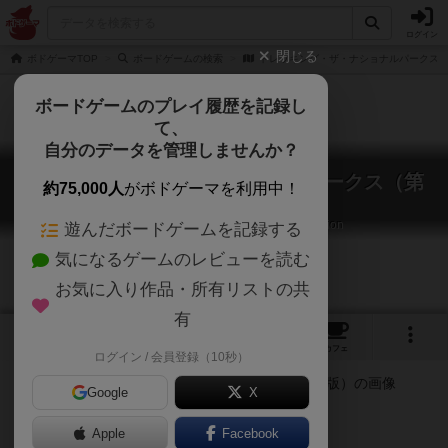
ログイン
閉じる
ボドゲーマTOP
ボードゲームの検索
トレッキング・ザ・ナショナルパークス
ボードゲームのプレイ履歴を記録し
て、
自分のデータを管理しませんか？
トレッキング・ザ・ナショナルパークス（第
約75,000人
がボドゲーマを利用中！
二版）
Trekking the National Parks: Second Edition
遊んだボードゲームを記録する
気になるゲームのレビューを読む
お気に入り作品・所有リストの共
有
1
3
トップ
画像
動画
レビュー
カフェ
ログイン / 会員登録（10秒）
Google
X
Apple
ご協力ください
Facebook