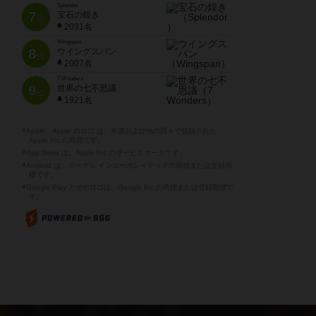
Splendor
7
宝石の煌き
位
2031名
Wingspan
8
ウイングスパン
位
2007名
7 Wonders
9
世界の七不思議
位
1921名
※Apple、Apple のロゴ は、米国および他の国々で登録された
Apple Inc.の商標です。
※App Store は、Apple Inc.のサービスマークです。
※Android は、グーグル インコーポレイテッドの商標または登録商
標です。
※Google Play とそのロゴは、Google Inc.の商標または登録商標で
す。