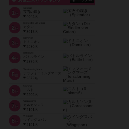
お気に入りランキング
トップ50
Splendor
1
宝石の煌き
位
4042名
Die Siedler von Catan
2
カタン
位
3617名
Dominion
3
ドミニオン
位
2530名
Battle Line
4
バトルライン
位
2379名
Terraforming Mars
5
テラフォーミングマーズ
位
2372名
6 nimmt!
6
ニムト
位
2202名
Carcassonne
7
カルカソンヌ
位
2191名
Wingspan
8
ウイングスパン
位
2151名