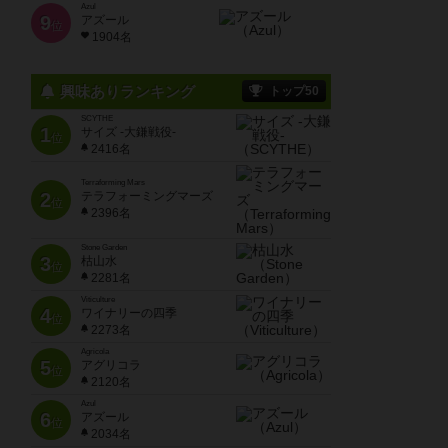
Azul
9
アズール
位
1904名
興味ありランキング
トップ50
SCYTHE
1
サイズ -大鎌戦役-
位
2416名
Terraforming Mars
2
テラフォーミングマーズ
位
2396名
Stone Garden
3
枯山水
位
2281名
Viticulture
4
ワイナリーの四季
位
2273名
Agricola
5
アグリコラ
位
2120名
Azul
6
アズール
位
2034名