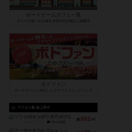
ボードゲームカフェ一覧
ボドゲが遊べる店舗を全国500店舗以上掲載中
ボドファン
ボードゲームに特化したクラウドファンディング
アクセス数 急上昇中
リワイルド：サウスアメリカ
552
PT
紹介文なし
2件の投稿
マーケットフレッシュ