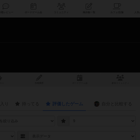
索
新着レビュー
ボードゲーム会
コミュニティ
掲示板一覧
スト
投稿履歴
ボ
ー
ドゲ
ーム
会
参加
コミュニティ
入り
持ってる
評価したゲーム
自分と
比較する