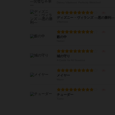
Disney Villainous: Perfectly Wretched
ディズニー・ヴィランズ ―悪の勝利―
Villainous
藪の中
Hattari
城の守り
A Castle for All Seasons
メイヤー
Mayor
チューダー
Tudor