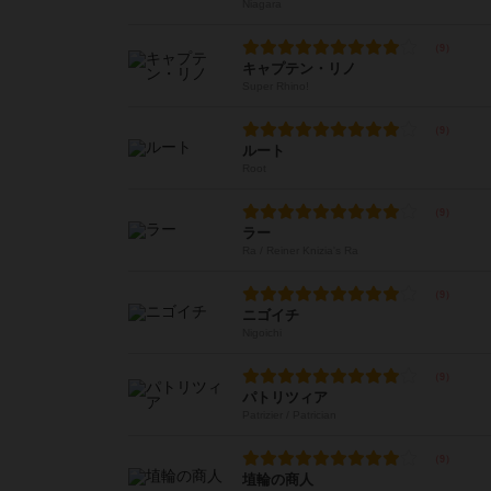
Niagara
キャプテン・リノ
Super Rhino!
ルート
Root
ラー
Ra / Reiner Knizia's Ra
ニゴイチ
Nigoichi
パトリツィア
Patrizier / Patrician
埴輪の商人