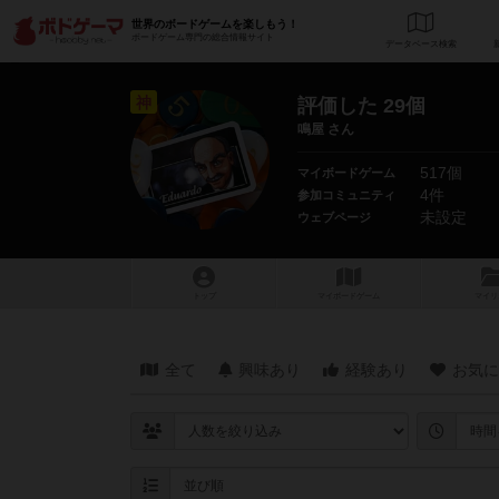
世界のボードゲームを楽しもう！
ボードゲーム専門の総合情報サイト
データベース
検
神
評価した 29個
鳴屋 さん
517個
マイボードゲーム
4件
参加コミュニティ
未設定
ウェブページ
トップ
マイボードゲーム
マイリ
全て
興味あり
経験あり
お気に