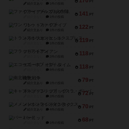
170
PT
紹介文あり
1件の投稿
ファイアー・ブルズ / 火牛陣
141
PT
紹介文なし
1件の投稿
ワン・トゥ・ファイブ
122
PT
紹介文あり
1件の投稿
トランスオリエント・エクスプレス
119
PT
紹介文なし
1件の投稿
フラットアイアン
118
PT
紹介文なし
2件の投稿
エコーズ・オブ・タイム
118
PT
紹介文なし
8件の投稿
南北戦争
79
PT
紹介文あり
1件の投稿
キャプテン・フリップ：イスラ・ボンバ
72
PT
紹介文なし
2件の投稿
メメントオンラインタクティクス
70
PT
紹介文あり
4件の投稿
パーミッド
68
PT
紹介文なし
1件の投稿