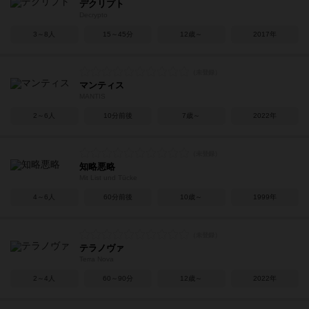
デクリプト
Decrypto
3～8人
15～45分
12歳～
2017年
マンティス
MANTIS
2～6人
10分前後
7歳～
2022年
知略悪略
Mit List und Tücke
4～6人
60分前後
10歳～
1999年
テラノヴァ
Terra Nova
2～4人
60～90分
12歳～
2022年