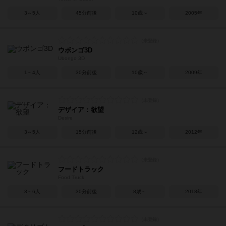
3～5人
45分前後
10歳～
2005年
ウボンゴ3D
Ubongo 3D
1～4人
30分前後
10歳～
2009年
デザイア：欲望
Desire
3～5人
15分前後
12歳～
2012年
フードトラック
Food Truck
3～6人
30分前後
8歳～
2018年