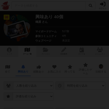
ログイン
興味あり 40個
神
鳴屋 さん
517個
マイボードゲーム
4件
参加コミュニティ
未設定
ウェブページ
トップ
ゲーム一覧
マイリスト
投稿履歴
ボ
ドゲ
会
コミュニティ
評価したゲ
全て
興味あり
経験あり
お気に入り
持ってる
比較する
ーム