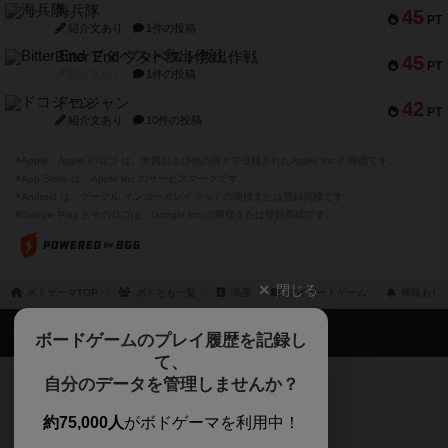
海兵隊
45
PT
紹介文あり
1件の投稿
Bitter End ブタペスト救出作戦
45
PT
紹介文なし
1件の投稿
ドコジャン
42
PT
紹介文あり
10件の投稿
※Apple、Apple のロゴ は、米国および他の国々で登録されたApple Inc.の商標です。
※App Store は、Apple Inc.のサービスマークです。
※Android は、グーグル インコーポレイテッドの商標または登録商標です。
※Google Play とそのロゴは、Google Inc.の商標または登録商標です。
閉じる
ボドゲーマTOP
ボドとも一覧
鳴屋
マイボードゲーム
興味あり
ボドゲーマTOP
ボードゲームのプレイ履歴を記録し
て、
ボードゲームを検索する
自分のデータを管理しませんか？
約75,000人
がボドゲーマを利用中！
ボードゲームの新着レビュー