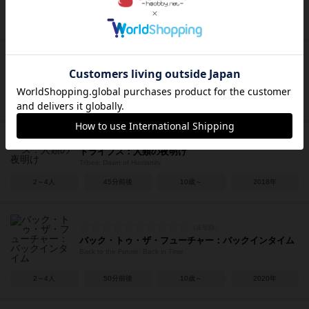
6～12人
30～40分
14歳～
2013年
スターウォーズ：リベリオン
Star Wars: Rebellion
2～4人
180～240分
14歳～
2016年
トライブス：人類の夜明け
Tribes: Dawn of Humanity
2～4人
45分前後
10歳～
2018年
バック・トゥ・ザ・フューチャー：バックインタイム
Back to the Future: Back in Time
2～4人
50分前後
10歳～
2020年