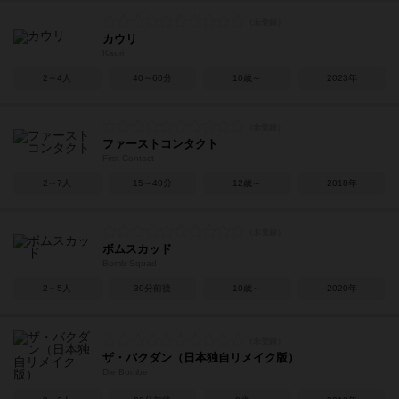
カウリ
Kauri
2～4人
40～60分
10歳～
2023年
ファーストコンタクト
First Contact
2～7人
15～40分
12歳～
2018年
ボムスカッド
Bomb Squad
2～5人
30分前後
10歳～
2020年
ザ・バクダン（日本独自リメイク版）
Die Bombe