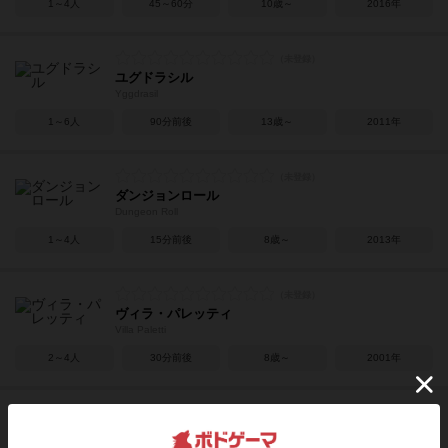
1～4人
45～60分
10歳～
2016年
ユグドラシル
Yggdrasil
1～6人
90分前後
13歳～
2011年
ダンジョンロール
Dungeon Roll
1～4人
15分前後
8歳～
2013年
ヴィラ・パレッティ
Villa Paletti
2～4人
30分前後
8歳～
2001年
ブラッドバウンド
Blood Bound