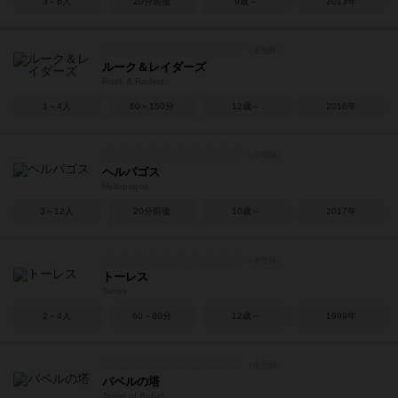
3～6人
20分前後
9歳～
2013年
ルーク＆レイダーズ
Rook & Raders
1～4人
60～150分
12歳～
2016年
ヘルパゴス
Hellapagos
3～12人
20分前後
10歳～
2017年
トーレス
Torres
2～4人
60～80分
12歳～
1999年
バベルの塔
Tower of Babel