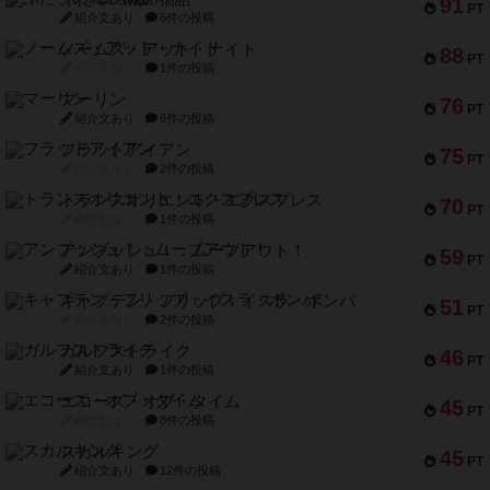
91
PT
紹介文あり
6件の投稿
ノームズ・アット・ナイト
88
PT
紹介文なし
1件の投稿
マーリン
76
PT
紹介文あり
6件の投稿
フラットアイアン
75
PT
紹介文なし
2件の投稿
トランスオリエント・エクスプレス
70
PT
紹介文なし
1件の投稿
アンブッシュ！：ムーブアウト！
59
PT
紹介文あり
1件の投稿
キャプテン・フリップ：イスラ・ボンバ
51
PT
紹介文なし
2件の投稿
ガルフストライク
46
PT
紹介文あり
1件の投稿
エコーズ・オブ・タイム
45
PT
紹介文なし
8件の投稿
スカルキング
45
PT
紹介文あり
12件の投稿