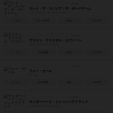
スレイ・ザ・スパイア：ザ・ボードゲーム
Slay the Spire: The Board Game
1～4人
30～150分
12歳～
2023年
ヴァスト：クリスタル・カヴァーン
Vast: The Crystal Caverns
1～5人
75分前後
10歳～
2016年
フォー・セール
For Sale
3～6人
20分前後
8歳～
1997年
サンダーバード：トレーシーアイランド
Thunderbirds: Tracy Island