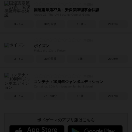
国連憲章第27条：安保保障理事会決議
Article 27: The UN Security Council Game
3～6人
30分前後
10歳～
2012年
ポイズン
Friday the 13th / Poison
3～6人
30分前後
8歳～
2005年
コンテナ：10周年ジャンボエディション
Container: 10th Anniversary Jumbo Edition!
3～5人
75～90分
13歳～
2017年
ボドゲーマのアプリ版はこちら