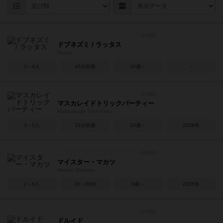
ドブネズミ / ラッタス
Rattus
2～4人
45分前後
10歳～
－
マスカレイドトリックパーティー
Masquerade Trick Party
3～5人
15分前後
10歳～
2026年
マイスター・マカツ
Meister Makatsu
2～6人
20～30分
8歳～
2025年
ドルイド