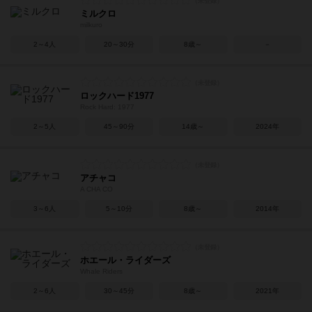
ミルクロ
milkuro
2～4人
20～30分
8歳～
－
ロックハード1977
Rock Hard: 1977
2～5人
45～90分
14歳～
2024年
アチャコ
A CHA CO
3～6人
5～10分
8歳～
2014年
ホエール・ライダーズ
Whale Riders
2～6人
30～45分
8歳～
2021年