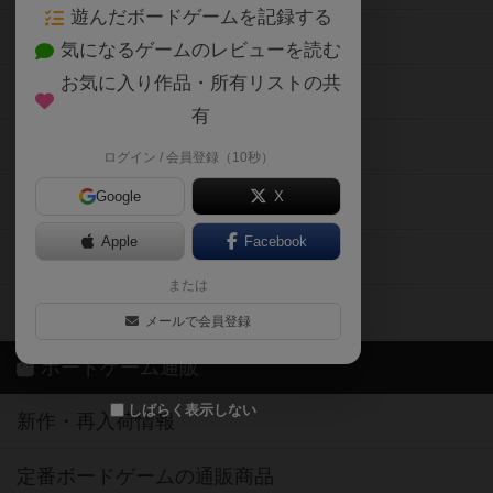
遊んだボードゲームを記録する
ボードゲーム会情報
気になるゲームのレビューを読む
お気に入り作品・所有リストの共
メカニクス特集
有
掲示板・トピックス
ログイン / 会員登録（10秒）
Google
X
ボドとも・会員一覧
Apple
Facebook
ボードゲーム業界コラム
または
ボドゲーマご利用案内
メールで会員登録
ボードゲーム通販
しばらく表示しない
新作・再入荷情報
定番ボードゲームの通販商品