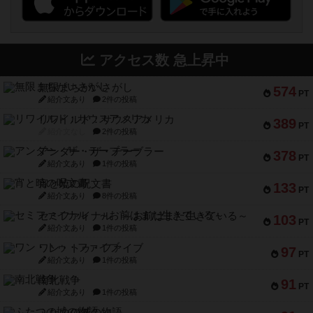
アクセス数 急上昇中
無限まちがいさがし
574
PT
紹介文あり
2件の投稿
リワイルド：サウスアメリカ
389
PT
紹介文なし
2件の投稿
アンダー・ザ・テーブラー
378
PT
紹介文あり
1件の投稿
宵と暁の呪文書
133
PT
紹介文あり
8件の投稿
セミファイナル ～お前はまだ生きている～
103
PT
紹介文あり
1件の投稿
ワン・トゥ・ファイブ
97
PT
紹介文あり
1件の投稿
南北戦争
91
PT
紹介文あり
1件の投稿
ふたつの城の物語