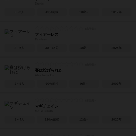
Druids
3～5人
45分前後
10歳～
2017年
フィアーレス
Fearless
3～5人
30～45分
10歳～
2025年
賽は投げられた
Alea Iacta Est
2～5人
60分前後
9歳～
2009年
マギチェイン
MAGI CHAIN
1～4人
120分前後
12歳～
2025年