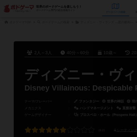
世界のボードゲームを楽しもう！
ボードゲーム専門の総合情報サイト
データベース
検
ボドゲーマTOP
ボードゲームの検索
ディズニー・ヴィランズ ―悪の勝利―
2人～3人
40分～60分
10歳～
2
ディズニー・ヴィ
Disney Villainous: Despicable 
テーマ/フレーバー
：
ファンタジー
世界の神話
現
メカニクス
：
ハンドマネージメント
直接攻撃
ゲームデザイナー
：
プロスペロ・ホール（Prospero Hall
レーティング