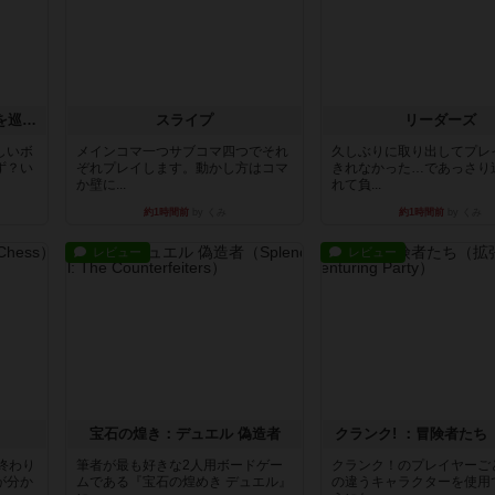
エクスペディション：世界を巡る冒険
スライプ
リーダーズ
しいボ
メインコマ一つサブコマ四つでそれ
久しぶりに取り出してプレ
ず？い
ぞれプレイします。動かし方はコマ
きれなかった…であっさり
か壁に...
れて負...
約1時間前
by くみ
約1時間前
by くみ
レビュー
レビュー
宝石の煌き：デュエル 偽造者
クランク! ：冒険者たち
終わり
筆者が最も好きな2人用ボードゲー
クランク！のプレイヤーご
が分か
ムである『宝石の煌めき デュエル』
の違うキャラクターを使用