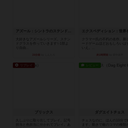
アズール：シントラのステンドグラス
大好きなアズールシリーズ。ステン
クラマー氏の不朽の名作。新
ドグラスを作っていきます✨1部よ
ードゲームほどおもしろいは
り自由...
いえ。...
24分前
by しんたろ
約1時間前
by 田中昌平
リプレイ
レビュー
ブリックス
ダグエイトチェス
久しぶりに取り出してプレイ。記号
チェスなのに、ほんの10分で
担当と色担当に分かれてプレイ。あ
ます。動きで敵のコマの種類