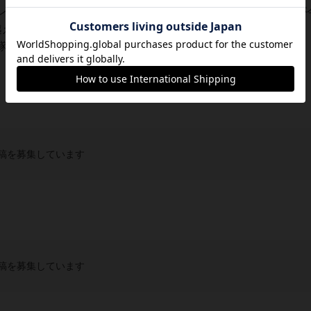
レラ」のトレメイン夫人、「コルドロン」のホーンドキングが
越え、トレメイン夫人は二人の娘のうち一人を王子と結婚させ
を手にいれ世界を支配する作品。ガストンでは...
稿を募集しています
稿を募集しています