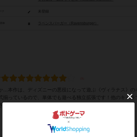
未登録
ーク
ラベンスバーガー（Ravensburger）
/団体
か…本作は、ディズニーの悪役になって遊ぶ《ヴィラナス》の
式揃っているので、単体でも遊べる独立拡張です！他のキャラ
るキャラは３名。ガストン(美女と野獣)；...