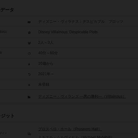
品データ
ディズニー・ヴィラナス：デスピカブル プロッツ
Disney Villainous: Despicable Plots
題表記
2人～3人
40分～60分
間
10歳から
2021年～
未登録
ディズニー・ヴィランズ ―悪の勝利―（Villainous）
レジット
プロスペロ・ホール（Prospero Hall）
ザイン
ミカエル・ムルヴィヒル（Michael Mulvihill）