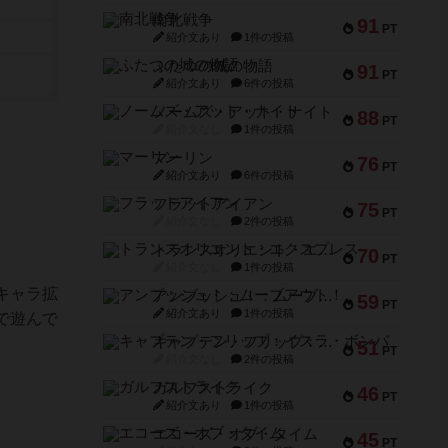
南北戦争
91
PT
紹介文あり
1件の投稿
ふたつの城の物語
91
PT
紹介文あり
6件の投稿
ノームズ・アット・ナイト
88
PT
紹介文なし
1件の投稿
マーリン
76
PT
紹介文あり
6件の投稿
フラットアイアン
75
PT
紹介文なし
2件の投稿
トランスオリエント・エクスプレス
70
PT
紹介文なし
1件の投稿
キャラ拡
アンブッシュ！：ムーブアウト！
59
PT
紹介文あり
1件の投稿
で遊んで
キャプテン・フリップ：イスラ・ボンバ
51
PT
紹介文なし
2件の投稿
ガルフストライク
46
PT
紹介文あり
1件の投稿
エコーズ・オブ・タイム
45
PT