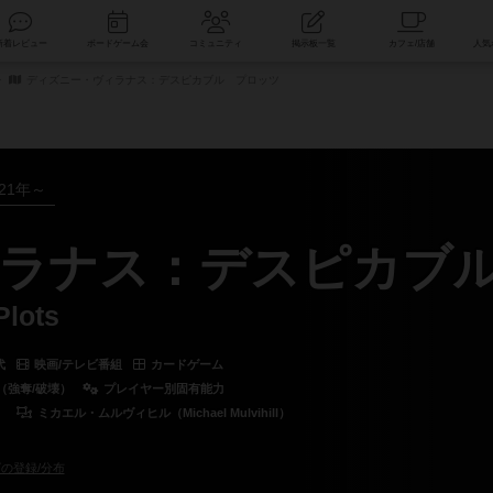
索
新着レビュー
ボードゲーム会
コミュニティ
掲示板一覧
ディズニー・ヴィラナス：デスピカブル プロッツ
021年～
ラナス：デスピカブ
Plots
代
映画/テレビ番組
カードゲーム
（強奪/破壊）
プレイヤー別固有能力
）
ミカエル・ムルヴィヒル（Michael Mulvihill）
の登録/分布