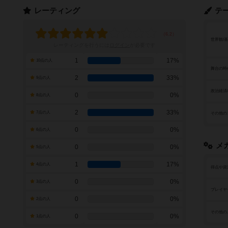
レーティング
テ
世界観/
レーティングを行うには
ログイン
が必要です
1
17%
10点の人
舞台の時
2
33%
9点の人
政治経済
0
0%
8点の人
2
33%
7点の人
その他の
0
0%
6点の人
メ
0
0%
5点の人
1
17%
4点の人
得点や資
0
0%
3点の人
プレイヤ
0
0%
2点の人
その他の
0
0%
1点の人