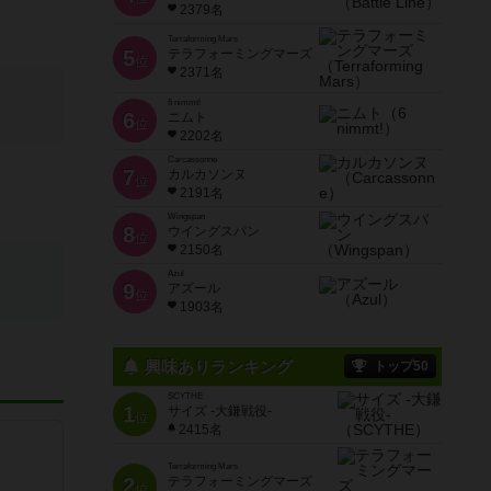
2379名
Terraforming Mars
5
テラフォーミングマーズ
位
2371名
6 nimmt!
6
ニムト
位
2202名
Carcassonne
7
カルカソンヌ
位
2191名
Wingspan
8
ウイングスパン
位
2150名
Azul
9
アズール
位
1903名
興味ありランキング
トップ50
SCYTHE
1
サイズ -大鎌戦役-
位
2415名
Terraforming Mars
2
テラフォーミングマーズ
位