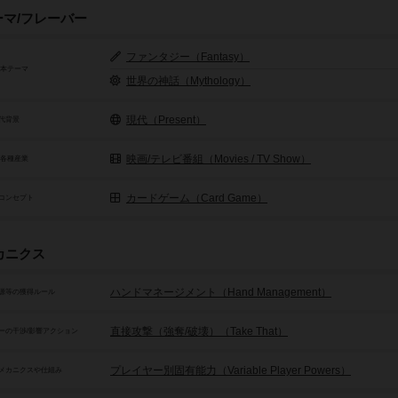
ーマ/フレーバー
ファンタジー（Fantasy）
基本テーマ
世界の神話（Mythology）
現代（Present）
代背景
映画/テレビ番組（Movies / TV Show）
/各種産業
カードゲーム（Card Game）
コンセプト
カニクス
ハンドマネージメント（Hand Management）
源等の獲得ルール
直接攻撃（強奪/破壊）（Take That）
ーの干渉/影響アクション
プレイヤー別固有能力（Variable Player Powers）
メカニクスや仕組み