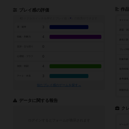
作
プレイ感の評価
トグルスイッチを押すとプレイ感（
※
）の投票ができます
タイトル
3
運・確率
原題・英
4
戦略・判断力
参加人数
0
交渉・立ち回り
プレイ時
0
心理戦・ブラフ
対象年齢
4
攻防・戦闘
発売時期
3
アート・外見
参考価格
似たプレイ感のゲームを探す→
関連作品
データに関する報告
ク
ログインするとフォームが表示されます
ゲームデ