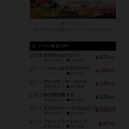
ボドファン
ボードゲームに特化したクラウドファンディング
アクセス数 急上昇中
無限まちがいさがし
574
PT
紹介文あり
2件の投稿
リワイルド：サウスアメリカ
389
PT
紹介文なし
2件の投稿
アンダー・ザ・テーブラー
378
PT
紹介文あり
1件の投稿
宵と暁の呪文書
133
PT
紹介文あり
8件の投稿
セミファイナル ～お前はまだ生きている～
103
PT
紹介文あり
1件の投稿
ワン・トゥ・ファイブ
97
PT
紹介文あり
1件の投稿