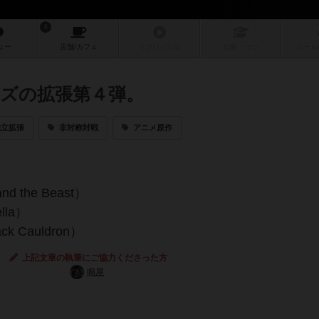
6
ュー
店舗/
カフェ
リプレイ
日記
戦略
・コツ
ルール
ズの拡張第４弾。
独立拡張
非対称対戦
アニメ原作
 the Beast）
la）
 Cauldron）
上記文章の執筆にご協力くださった方
鳴屋