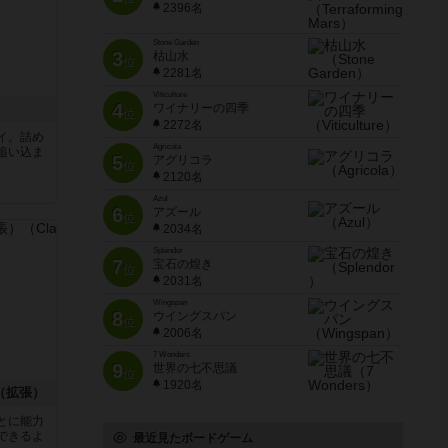
2396名
Stone Garden
3
枯山水
位
2281名
Viticulture
4
ワイナリーの四季
位
2272名
イ。詰め
Agricola
追い込ま
5
アグリコラ
位
2120名
Azul
6
アズール
位
2034名
Splendor
7
宝石の煌き
位
2031名
Wingspan
8
ウイングスパン
位
2006名
7 Wonders
9
世界の七不思議
位
1920名
（拡張）
とに能力
できるよ
最近見たボードゲーム