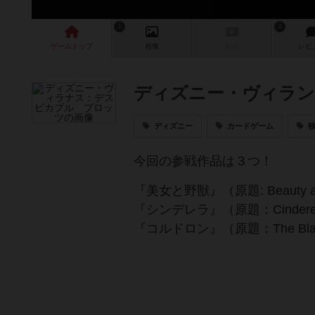
1
2
ゲーム
トップ
画像
動画
レビ
ディズニー・ヴィラン
ディズニー
カードゲーム
今回の参戦作品は３つ！
『美女と野獣』（原題: Beauty and
『シンデレラ』（原題：Cinderel
『コルドロン』（原題：The Black