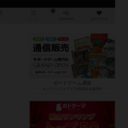
8
/インスト
掲示板
拡張/関連
作
次のおすすめ
ボードゲーム通販
オンラインストアで7,500商品を販売中