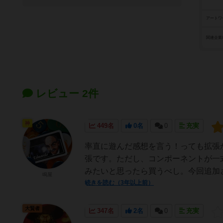
アートワ
関連企業
レビュー 2件
神
449名
0名
0
充実
率直に遊んだ感想を言う！っても拡張
張です。ただし、コンポーネントが一
みたいと思ったら買うべし。今回追加され
鳴屋
続きを読む（3年以上前）
大賢者
347名
2名
0
充実