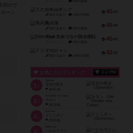
紹介文なし
8件の投稿
今回のヴ
スカルキング
45
、ホーン
PT
紹介文あり
12件の投稿
海兵隊
45
PT
紹介文あり
1件の投稿
Bitter End ブタペスト救出作戦
45
PT
紹介文なし
1件の投稿
ドコジャン
42
PT
紹介文あり
10件の投稿
お気に入りランキング
トップ50
Splendor
1
宝石の煌き
位
4041名
Die Siedler von Catan
2
カタン
位
3616名
Dominion
3
ドミニオン
位
2530名
Battle Line
4
バトルライン
位