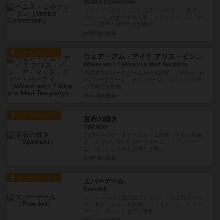
Venice Connection
《ベニスコネクション》凸凹ママのカード系ボー
ドゲームこれおすすめです！！ドイツゲーム ゆ
っくり音声と字幕付き動画で...
約5年前
の投稿
ルール/インスト
ウェア・アム・アイ？ アリス・イン・ア・マッド・ティー・パーティ
Where am I ? Alice in a Mad Tea party
凸凹ママのボードゲームルール説明 《Where am
I?》ボードゲーム ドイツゲーム ゆっくり音声
と字幕付き動画...
約5年前
の投稿
ルール/インスト
宝石の煌き
Splendor
凸凹ママのボードゲームルール説明《宝石の煌め
き スプレンダー》ボードゲーム ドイツゲー
ム ゆっくり音声と字幕付き動...
約5年前
の投稿
ルール/インスト
エバーデール
Everdell
エバーデールで魅力的な１年を！！！凸凹ママの
ボードゲームルール説明 ボードゲーム ドイツ
ゲーム ゆっくり音声と字幕...