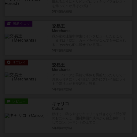
慣れるようにとリビングにウィキッドフォレスト
を飾って１か月ほど(笑)「...
5年弱前
の投稿
戦略やコツ
交易王
Merchants
我が家の連勝中学生にインタビューしたところ
「まずは「協定」カードを何がなんでも手に入れ
る。それから船に載せている商...
5年弱前
の投稿
リプレイ
交易王
Merchants
アートワークが男前で字体も男前だったりして一
見取っ付きにくいけれど、意外にプレイ感はライ
トで盛り上がる交易王。寝る...
5年弱前
の投稿
レビュー
キャリコ
Calico
ほほぅ 猫もやはりキャリコを好きとな？我が家
のおにゃんこ、開封動画作成時から自主参加、そ
してコンポーネントの上でこ...
5年弱前
の投稿