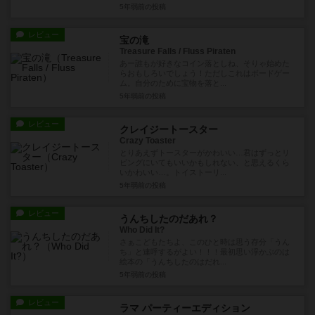
5年弱前
の投稿
レビュー
宝の滝
Treasure Falls / Fluss Piraten
あー誰もが好きなコイン落としね、そりゃ始めた
らおもしろいでしょう！ただしこれはボードゲー
ム。自分のために宝物を落と...
5年弱前
の投稿
レビュー
クレイジートースター
Crazy Toaster
とりあえずトースターがかわいい…君はずっとリ
ビングにいてもいいかもしれない、と思えるくら
いかわいい…。トイストーリ...
5年弱前
の投稿
レビュー
うんちしたのだあれ？
Who Did It?
さぁこどもたちよ、このひと時は思う存分「うん
ち」と連呼するがよい！！！最初思い浮かぶのは
絵本の「うんちしたのはだれ...
5年弱前
の投稿
レビュー
ラマ パーティーエディション