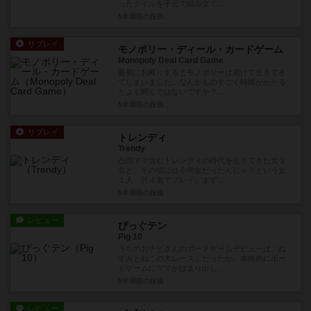
ったタイルを手元で組み立て...
5年弱前
の投稿
リプレイ
モノポリー・ディール・カードゲーム
Monopoly Deal Card Game
最初にお断りするとモノポリーは避けて生きてき
てしまいました。なんかものすごく時間がかかる
とよく聞くではないですか？...
5年弱前
の投稿
リプレイ
トレンディ
Trendy
凸凹ママ含むトレンディの時代を生きてきた女３
名と、その頃には小学生だったんじゃ？という女
１人 計４名でプレイ。まず...
5年弱前
の投稿
レビュー
ぴっぐテン
Pig 10
うちのおチビさんのボードゲームデビューは「ね
ずみとねこの大レース」だったか。本格的にボー
ドゲームにママがはまり出し...
5年弱前
の投稿
レビュー