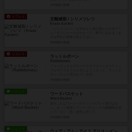
5年弱前
の投稿
リプレイ
支離滅裂 / シリメツレツ
Krass Kariert
「シリメツレツ」はずれなく場が盛り上がるゲー
ム！すぐにルールがわかって、夢中になれる！ま
ずは手札の順番を変えてはい...
5年弱前
の投稿
リプレイ
ラットルボーン
Rattlebones
ファービュラスでマーベラスでファンタスティッ
クなサイコロフェスタにようこそ！と、ラットル
ボーンさんに言われている気...
5年弱前
の投稿
レビュー
ワードバスケット
Word Basket
多分これはワードバスケットのプレイ感ではな
い。きっと確実にワードバスケットの醍醐味を感
じていない（笑）旅先に持って...
5年弱前
の投稿
レビュー
ウェア・アム・アイ？ アリス・イン・ア・マッド・ティー・パーティ