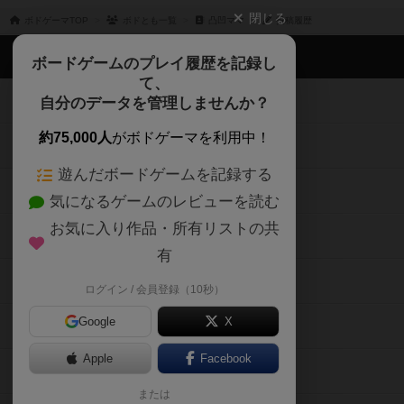
閉じる
ボドゲーマTOP
ボドとも一覧
凸凹ママ
投稿履歴
ボドゲーマTOP
ボードゲームのプレイ履歴を記録し
て、
ボードゲームを検索する
自分のデータを管理しませんか？
約75,000人
がボドゲーマを利用中！
ボードゲームの新着レビュー
遊んだボードゲームを記録する
ボードゲーム会情報
気になるゲームのレビューを読む
お気に入り作品・所有リストの共
メカニクス特集
有
掲示板・トピックス
ログイン / 会員登録（10秒）
Google
X
ボドとも・会員一覧
Apple
Facebook
ボードゲーム業界コラム
または