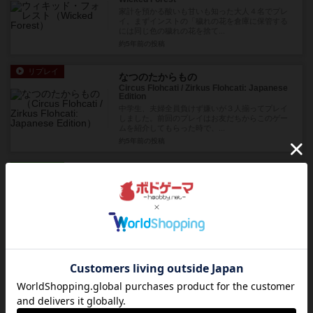
家計を預かる酸いも甘いも知った大人４名でプレ
イ。まずインストの「穢れの花を倉庫に保管する
には同じ色の穢れの花を捨て...
約5年前
の投稿
リプレイ
なつのたからもの
Circus Flohcati / Zirkus Flohcati: Japanese
Edition
中学生、夫婦全員負けず嫌いが３人揃ってプレイ
しました。前回のプレイはお友だちからこのゲー
ムを紹介してもらった時で、...
約5年前
の投稿
レビュー
ギズモ
Gizmos
見た目でポーションエクスプロージョンを想像し
たら全然違うゲーム感ですからご注意を！他の方
も書かれているように「スプ...
約5年前
の投稿
ルール/インスト
セレスティア
Celestia
「船長、そりゃないよ…もう切符買っちゃったじ
ゃん…」 《セレスティア》凸凹ママのボードゲー
ムルール説明 ゆっくり音...