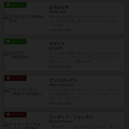
レビュー
おろかな牛
Blöde Kuh
Nobody wants it!?まとめて私が引き受けてやら
ぁ！つまり大敗致しました、はい。こちらのレビ
ューが良く...
4年以上前
の投稿
レビュー
モザイク
MOSAIC
え ふるさと納税の返礼品としてボードゲームが
頂けちゃうなんて良くないですか？今月おさいふ
事情がピンチで…と覗いた岐...
4年以上前
の投稿
リプレイ
アリスガーデン
Alice's Garden
このゲームはとても良かった♪なんとなく始めても
ルールは明快でシンプルなので、ボードゲームに
はまっていないパパでも、...
4年以上前
の投稿
リプレイ
ウィキッド・フォレスト
Wicked Forest
「魔女が怖い」と逃げ回るぼこちゃんが、徐々に