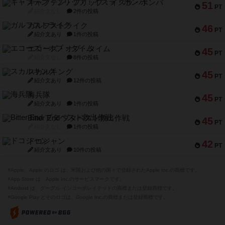
キャプテン・フリップ：イスラ・ボンバ
51
PT
紹介文なし
2件の投稿
ガルフストライク
46
PT
紹介文あり
1件の投稿
エコーズ・オブ・タイム
45
PT
紹介文なし
8件の投稿
スカルキング
45
PT
紹介文あり
12件の投稿
海兵隊
45
PT
紹介文あり
1件の投稿
Bitter End ブタペスト救出作戦
45
PT
紹介文なし
1件の投稿
ドコジャン
42
PT
紹介文あり
10件の投稿
※Apple、Apple のロゴ は、米国および他の国々で登録されたApple Inc.の商標です。
※App Store は、Apple Inc.のサービスマークです。
※Android は、グーグル インコーポレイテッドの商標または登録商標です。
※Google Play とそのロゴは、Google Inc.の商標または登録商標です。