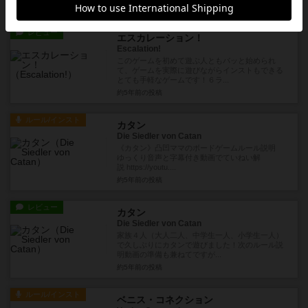
約5年前
の投稿
レビュー
エスカレーション！
Escalation!
このゲームを初めて遊ぶ人ともパッと始められ
て、ゲームを実際に遊びながらインストもできる
とても手軽なゲームです！６ラ...
約5年前
の投稿
ルール/インスト
カタン
Die Siedler von Catan
《カタン》凸凹ママのボードゲームルール説明
ゆっくり音声と字幕付き動画でていねい解
説 https://youtu....
約5年前
の投稿
レビュー
カタン
Die Siedler von Catan
家族４人（大人二人、中学生一人、小学生一人）
で久しぶりにカタンで遊びました！次のルール説
明動画の準備も兼ねてですが...
約5年前
の投稿
ルール/インスト
ベニス・コネクション