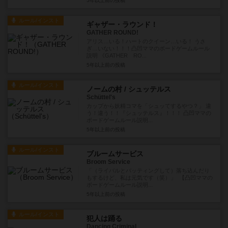
5年以上前
の投稿
ルール/インスト
ギャザー・ラウンド！
GATHER ROUND!
アリス…いる！ハートのクイーン…いる！ うさ
ぎ…いない！！！凸凹ママのボードゲームルール
説明 《GATHER RO...
5年以上前
の投稿
ルール/インスト
ノームの村 / シュッテルス
Schüttel's
カップから妖精コマを「シュッてするやつ？」 違
う！違う！！『シュッテルス』！！！ 凸凹ママの
ボードゲームルール説明...
5年以上前
の投稿
ルール/インスト
ブルームサービス
Broom Service
「（ライバルとバッティングして）落ち込んだり
もするけど、私は元気です（笑）」 【凸凹ママの
ボードゲームルール説明...
5年以上前
の投稿
ルール/インスト
犯人は踊る
Dancing Criminal