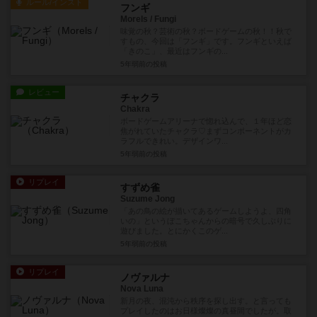
ルール/インスト
フンギ
Morels / Fungi
味覚の秋？芸術の秋？ボードゲームの秋！！秋で
すもの、今回は「フンギ」です。フンギといえば
「きのこ」、最近はフンギの...
5年弱前
の投稿
レビュー
チャクラ
Chakra
ボードゲームアリーナで惚れ込んで、１年ほど恋
焦がれていたチャクラ♡まずコンポーネントがカ
ラフルできれい。デザインワ...
5年弱前
の投稿
リプレイ
すずめ雀
Suzume Jong
「あの鳥の絵が描いてあるゲームしようよ、四角
いの」というぼこちゃんからの暗号で久しぶりに
遊びました。とにかくこのゲ...
5年弱前
の投稿
リプレイ
ノヴァルナ
Nova Luna
新月の夜、混沌から秩序を探し出す。と言っても
プレイしたのはお日様燦燦の真昼間でしたが。取