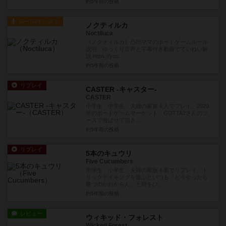
約5年前
の投稿
ルール/インスト
ノクティルカ
Noctiluca
《ノクティルカ》凸凹ママのボードゲームルール
説明 ゆっくり音声と字幕付き動画でていねい解
説 https://you...
約5年前
の投稿
リプレイ
CASTER -キャスター-
CASTER
小学生 中学生 夫婦の家族４人でプレイ。2020
年のボードゲームマーケット GOTTA2さんのブ
ースで遊ばせて頂き...
約5年前
の投稿
リプレイ
5本のキュウリ
Five Cucumbers
中学生 小学生 夫婦の家族４名でリプレイ。ト
リックテイキングを遊ぶといつも「どうやったら
勝つのかわからん」と頭をひ...
約5年前
の投稿
レビュー
ウィキッド・フォレスト
Wicked Forest