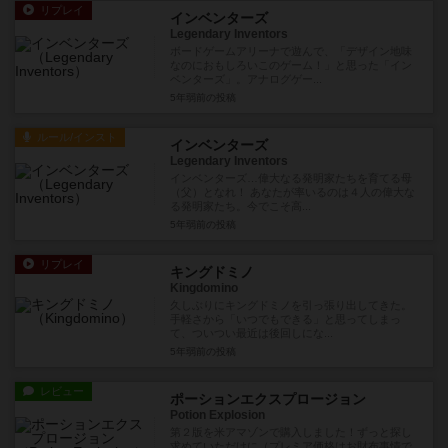
リプレイ
インベンターズ
Legendary Inventors
ボードゲームアリーナで遊んで、「デザイン地味
なのにおもしろいこのゲーム！」と思った「イン
ベンターズ」。アナログゲー...
5年弱前
の投稿
ルール/インスト
インベンターズ
Legendary Inventors
インベンターズ…偉大なる発明家たちを育てる母
（父）となれ！ あなたが率いるのは４人の偉大な
る発明家たち。今でこそ高...
5年弱前
の投稿
リプレイ
キングドミノ
Kingdomino
久しぶりにキングドミノを引っ張り出してきた。
手軽さから「いつでもできる」と思ってしまっ
て、ついつい最近は後回しにな...
5年弱前
の投稿
レビュー
ポーションエクスプロージョン
Potion Explosion
第２版を米アマゾンで購入しました！ずっと探し
求めていただけに（プレミア価格はお財布事情で