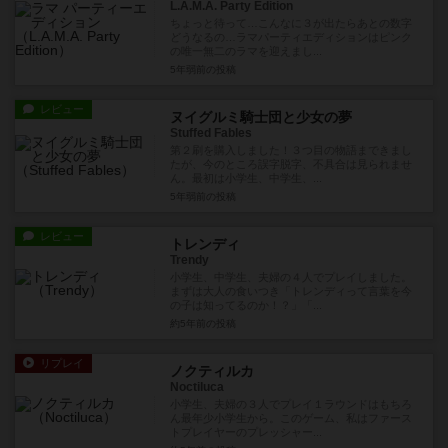
L.A.M.A. Party Edition
ちょっと待って…こんなに３が出たらあとの数字
どうなるの…ラマパーティエディションはピンク
の唯一無二のラマを迎えまし...
5年弱前
の投稿
レビュー
ヌイグルミ騎士団と少女の夢
Stuffed Fables
第２刷を購入しました！３つ目の物語まできまし
たが、今のところ誤字脱字、不具合は見られませ
ん。最初は小学生、中学生、...
5年弱前
の投稿
レビュー
トレンディ
Trendy
小学生、中学生、夫婦の４人でプレイしました。
まずは大人の食いつき「トレンディって言葉を今
の子は知ってるのか！？」「...
約5年前
の投稿
リプレイ
ノクティルカ
Noctiluca
小学生、夫婦の３人でプレイ１ラウンドはもちろ
ん最年少小学生から。このゲーム、私はファース
トプレイヤーのプレッシャー...