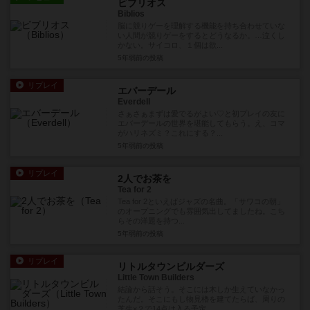
ビブリオス
Biblios
脳に競りゲーを理解する機能を持ち合わせていな
い人間が競りゲーをするとどうなるか。…泣くし
かない。サイコロ、１個は欲...
5年弱前
の投稿
リプレイ
エバーデール
Everdell
さぁさぁまずは愛でるがよい♡と初プレイの友に
エバーデールの世界を堪能してもらう。え、コマ
がハリネズミ？これにする？...
5年弱前
の投稿
リプレイ
2人でお茶を
Tea for 2
Tea for 2といえばジャズの名曲。「サワコの朝」
のオープニングでも雰囲気出してましたね。こち
らその洋題を持つ...
5年弱前
の投稿
リプレイ
リトルタウンビルダーズ
Little Town Builders
結論から話そう。そこには木しか生えていなかっ
たんだ。そこにもし物見櫓を建てたらば、周りの
芝生×２で14点は入る予定...