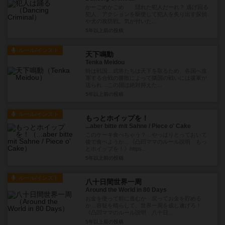
かーごめかごめ 隠れた犯人だーれ？ 逃げ回る
犯人、アクションを駆使して犯人を炙り出す探偵
や犬の攻防戦。気が付いた...
5年以上前
の投稿
ルール/インスト
天下鳴動
Tenka Meidou
時は戦国…武将たちは天下を取るため、各国へ進
軍する合戦の勝敗によって隣国の戦いには援軍が
送られ…この国は絶対抑えた...
5年以上前
の投稿
ルール/インスト
もっとホイップを！
...aber bitte mit Sahne / Piece o' Cake
このケーキ食べちゃう？…やっぱりとっておいて
後で食べようか…《凸凹ママのルール説明 もっ
とホイップを！》https...
5年以上前
の投稿
ルール/インスト
八十日間世界一周
Around the World in 80 Days
お金を使って前に進むか 戻ってお金を貯める
か…容疑を晴らして、世界一周を成し遂げろ！
《凸凹ママのルール説明 八十日...
5年以上前
の投稿