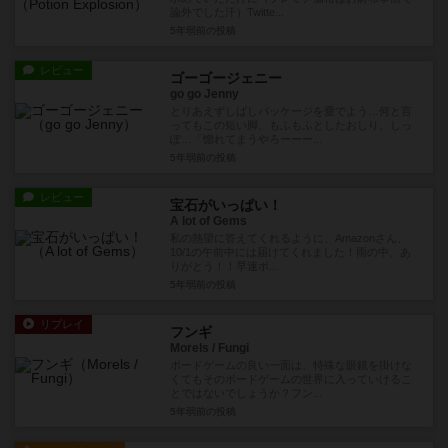
論外でした汗）Twitte...
5年弱前
の投稿
レビュー
ゴーゴージェニー
go go Jenny
とりあえずしばしパッケージを愛でよう…何と言
ってもこの短い脚、もふもふとしたおしり、しっ
ぽ…「惚れてまうやろーーー...
5年弱前
の投稿
レビュー
宝石がいっぱい！
A lot of Gems
私の熱望に答えてくれるように、Amazonさん、
10/1の午前中には届けてくれました！雨の中、あ
りがとう！！早速ポ...
5年弱前
の投稿
リプレイ
フンギ
Morels / Fungi
ボードゲームの良い一面は、特殊な眼鏡を掛けな
くてもそのボードゲームの世界に入っていけるこ
とではないでしょうか？フン...
5年弱前
の投稿