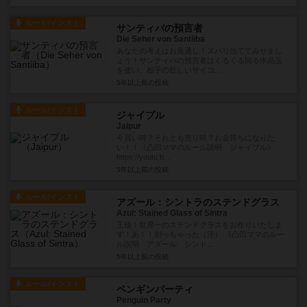
ルール/インスト
サンティバの預言者
Die Seher von Santiiba
あなたの考えはお見通し！ズバリ当ててみせまし
ょう！サンティバの預言者はくるくる回る水晶玉
を使い、相手の欲しいサイコ...
5年以上前
の投稿
ルール/インスト
ジャイプル
Jaipur
今買い時？それとも売り時？お金持ちになりた
い！！《凸凹ママのルール説明 ジャイプル》
https://youtu.b...
5年以上前
の投稿
ルール/インスト
アズール：シントラのステンドグラス
Azul: Stained Glass of Sintra
王様！世界一のステンドグラスをお作りいたしま
す！あ！！割っちゃった（汗） 《凸凹ママのルー
ル説明 アズール シント...
5年以上前
の投稿
ルール/インスト
ペンギンパーティ
Penguin Party