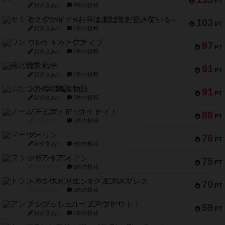
PT
紹介文あり
8件の投稿
セミファイナル ～お前はまだ生きている～
103
PT
紹介文あり
1件の投稿
ワン・トゥ・ファイブ
97
PT
紹介文あり
1件の投稿
南北戦争
91
PT
紹介文あり
1件の投稿
ふたつの城の物語
91
PT
紹介文あり
6件の投稿
ノームズ・アット・ナイト
88
PT
紹介文なし
1件の投稿
マーリン
76
PT
紹介文あり
6件の投稿
フラットアイアン
75
PT
紹介文なし
2件の投稿
トランスオリエント・エクスプレス
70
PT
紹介文なし
1件の投稿
アンブッシュ！：ムーブアウト！
59
PT
紹介文あり
1件の投稿