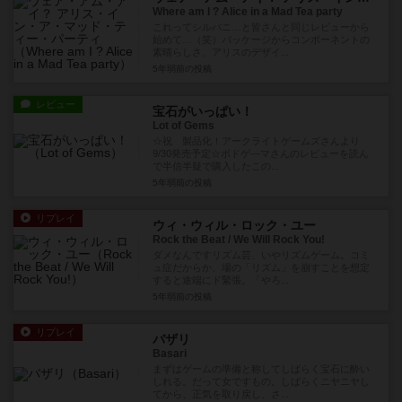
Where am I ? Alice in a Mad Tea party
これってシルバニ…と皆さんと同じレビューから
始めて…（笑）パッケージからコンポーネントの
素晴らしさ、アリスのデザイ...
5年弱前
の投稿
レビュー
宝石がいっぱい！
Lot of Gems
☆祝 製品化！アークライトゲームズさんより
9/30発売予定☆ボドゲ―マさんのレビューを読ん
で半信半疑で購入したこの...
5年弱前
の投稿
リプレイ
ウィ・ウィル・ロック・ユー
Rock the Beat / We Will Rock You!
ダメなんですリズム芸、いやリズムゲーム。コミ
ュ症だからか、場の「リズム」を崩すことを想定
すると途端にド緊張。「やろ...
5年弱前
の投稿
リプレイ
バザリ
Basari
まずはゲームの準備と称してしばらく宝石に酔い
しれる。だって女ですもの。しばらくニヤニヤし
てから、正気を取り戻し、さ...