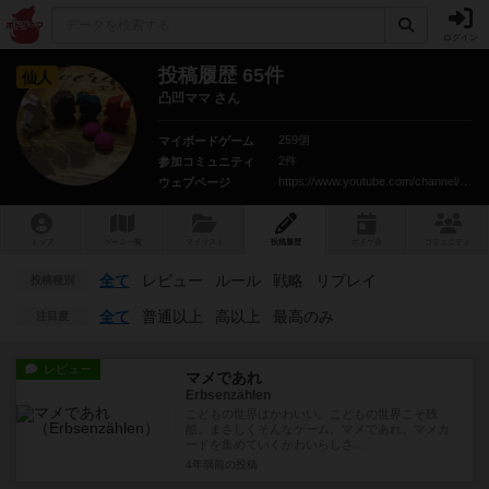
ログイン
投稿履歴 65件
仙人
凸凹ママ さん
259個
マイボードゲーム
2件
参加コミュニティ
https://www.youtube.com/channel/UC59KnMYZ5aVVvD2dcy1ivJA
ウェブページ
トップ
ゲーム一覧
マイリスト
投稿履歴
ボ
ドゲ
会
コミュニティ
全て
レビュー
ルール
戦略
リプレイ
投稿種別
全て
普通以上
高以上
最高のみ
注目度
レビュー
マメであれ
Erbsenzählen
こどもの世界はかわいい。こどもの世界こそ残
酷。まさしくそんなゲーム、マメであれ。マメカ
ードを集めていくかわいらしさ...
4年弱前
の投稿