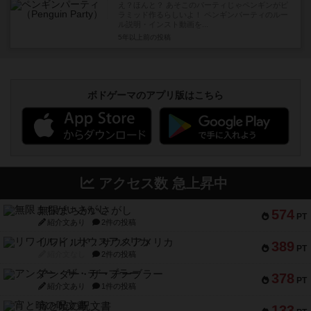
え？ほんと？ あそこのパーティじゃペンギンがピ
ラミッド作るらしいよ！ ペンギンパーティのルー
ル説明・インスト動画を...
5年以上前
の投稿
ボドゲーマのアプリ版はこちら
アクセス数 急上昇中
無限まちがいさがし
574
PT
紹介文あり
2件の投稿
リワイルド：サウスアメリカ
389
PT
紹介文なし
2件の投稿
アンダー・ザ・テーブラー
378
PT
紹介文あり
1件の投稿
宵と暁の呪文書
133