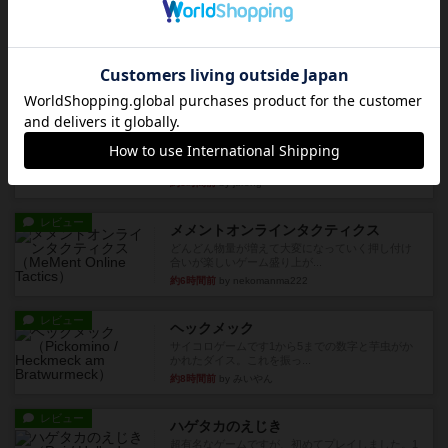
アルナックの失われし遺跡
アナログ対人プレイ数回。クニツィア先生の名作
「エルドラドを探して」にあ...
約2時間前
by おーちゃん
ルール/インスト
画像付き
充実
マーケットフレッシュ
目的あなたの店先に農産物の木箱を戦略的に積み
重ねて在庫を最大化し、競合...
約6時間前
by jurong
レビュー
メメントオンラインタクティクス
どんどん物量が増えて大変になっていく押し付け
合いが楽しいゲーム盛り上が...
約6時間前
by nekomanma222
レビュー
ヘックメック
サイコロゲームです1から5までの数字と芋虫がか
かれたダイス。これを振っ...
約8時間前
by みいやん
レビュー
ハゲタカのえじき
超有名なゲームですが、初めてプレイしました。1