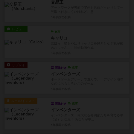
交易王
アートワークが男前で字体も男前だったりして一
見取っ付きにくいけれど、意...
5年弱前
の投稿
レビュー
充実
キャリコ
ほほぅ 猫もやはりキャリコを好きとな？我が家
のおにゃんこ、開封動画作成...
5年弱前
の投稿
リプレイ
画像付き
充実
インベンターズ
ボードゲームアリーナで遊んで、「デザイン地味
なのにおもしろいこのゲーム...
5年弱前
の投稿
ルール/インスト
画像付き
充実
インベンターズ
インベンターズ…偉大なる発明家たちを育てる母
（父）となれ！ あなたが率...
5年弱前
の投稿