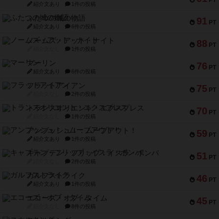
PT
紹介文あり
1件の投稿
ふたつの城の物語
91
PT
紹介文あり
6件の投稿
ノームズ・アット・ナイト
88
PT
紹介文なし
1件の投稿
マーリン
76
PT
紹介文あり
6件の投稿
フラットアイアン
75
PT
紹介文なし
2件の投稿
トランスオリエント・エクスプレス
70
PT
紹介文なし
1件の投稿
アンブッシュ！：ムーブアウト！
59
PT
紹介文あり
1件の投稿
キャプテン・フリップ：イスラ・ボンバ
51
PT
紹介文なし
2件の投稿
ガルフストライク
46
PT
紹介文あり
1件の投稿
エコーズ・オブ・タイム
45
PT
紹介文なし
8件の投稿