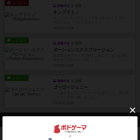
リプレイ
画像付き
充実
キングドミノ
久しぶりにキングドミノを引っ張り出してきた。
手軽さから「いつでもできる...
5年弱前
の投稿
レビュー
画像付き
充実
ポーションエクスプロージョン
第２版を米アマゾンで購入しました！ずっと探し
求めていただけに（プレミア...
5年弱前
の投稿
レビュー
画像付き
充実
ゴーゴージェニー
とりあえずしばしパッケージを愛でよう…何と言
ってもこの短い脚、もふもふ...
5年弱前
の投稿
会員の新しい投稿
レビュー
充実