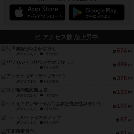
アクセス数 急上昇中
無限まちがいさがし
574
PT
紹介文あり
2件の投稿
リワイルド：サウスアメリカ
389
PT
紹介文なし
2件の投稿
アンダー・ザ・テーブラー
378
PT
紹介文あり
1件の投稿
宵と暁の呪文書
133
PT
紹介文あり
8件の投稿
セミファイナル ～お前はまだ生きている～
103
PT
紹介文あり
1件の投稿
ワン・トゥ・ファイブ
97
PT
紹介文あり
1件の投稿
南北戦争
91