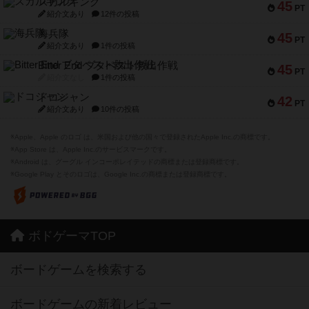
スカルキング
45
PT
紹介文あり
12件の投稿
海兵隊
45
PT
紹介文あり
1件の投稿
Bitter End ブタペスト救出作戦
45
PT
紹介文なし
1件の投稿
ドコジャン
42
PT
紹介文あり
10件の投稿
※Apple、Apple のロゴ は、米国および他の国々で登録されたApple Inc.の商標です。
※App Store は、Apple Inc.のサービスマークです。
※Android は、グーグル インコーポレイテッドの商標または登録商標です。
※Google Play とそのロゴは、Google Inc.の商標または登録商標です。
ボドゲーマTOP
ボードゲームを検索する
ボードゲームの新着レビュー