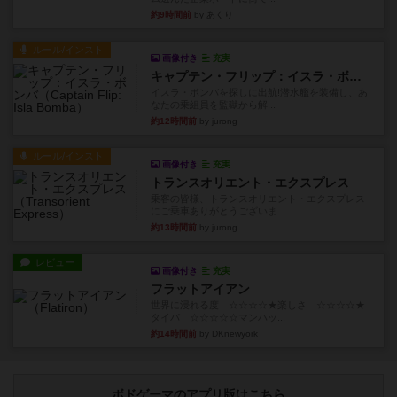
約9時間前
by あくり
ルール/インスト
画像付き
充実
キャプテン・フリップ：イスラ・ボンバ
イスラ・ボンバを探しに出航!潜水艦を装備し、あ
なたの乗組員を監獄から解...
約12時間前
by jurong
ルール/インスト
画像付き
充実
トランスオリエント・エクスプレス
乗客の皆様、トランスオリエント・エクスプレス
にご乗車ありがとうございま...
約13時間前
by jurong
レビュー
画像付き
充実
フラットアイアン
世界に浸れる度 ☆☆☆☆★楽しさ ☆☆☆☆★
タイパ ☆☆☆☆☆マンハッ...
約14時間前
by DKnewyork
ボドゲーマのアプリ版はこちら