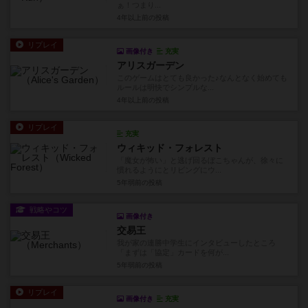
ぁ！つまり...
4年以上前
の投稿
リプレイ
画像付き
充実
アリスガーデン
このゲームはとても良かった♪なんとなく始めても
ルールは明快でシンプルな...
4年以上前
の投稿
リプレイ
充実
ウィキッド・フォレスト
「魔女が怖い」と逃げ回るぼこちゃんが、徐々に
慣れるようにとリビングにウ...
5年弱前
の投稿
戦略やコツ
画像付き
交易王
我が家の連勝中学生にインタビューしたところ
「まずは「協定」カードを何が...
5年弱前
の投稿
リプレイ
画像付き
充実