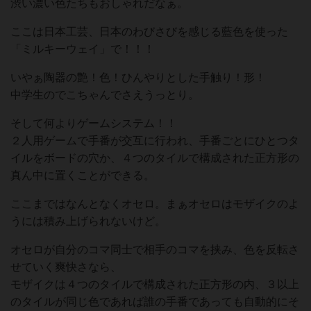
渋い濃い色たちもおしゃれだなぁ。
ここは日本工芸、日本のわびさびを感じる藍色を使った
「ミルキーウェイ」で！！！
いやぁ陶器の艶！色！ひんやりとした手触り！形！
中学生のでこちゃんでさえうっとり。
そして何よりゲームシステム！！
２人用ゲームで手番が交互に行われ、手番ごとにひとつタ
イルをボードの穴か、４つのタイルで構成された正方形の
真ん中に置くことができる。
ここまではなんとなくオセロ。まぁオセロはモザイクのよ
うには積み上げられないけど。
オセロが自分のコマ同士で相手のコマを挟み、色を反転さ
せていく爽快さなら、
モザイクは４つのタイルで構成された正方形の内、３以上
のタイルが同じ色であれば誰の手番であっても自動的にそ