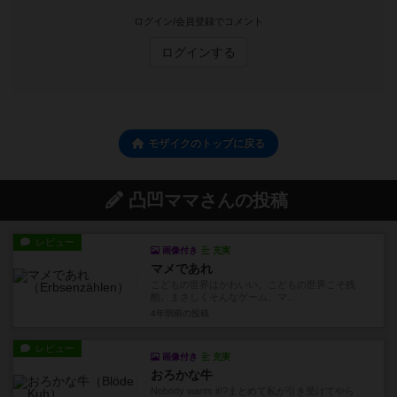
ログイン/会員登録でコメント
ログインする
モザイクのトップに戻る
凸凹ママさんの投稿
レビュー
画像付き
充実
マメであれ
こどもの世界はかわいい。こどもの世界こそ残
酷。まさしくそんなゲーム、マ...
4年弱前
の投稿
レビュー
画像付き
充実
おろかな牛
Nobody wants it!?まとめて私が引き受けてやら