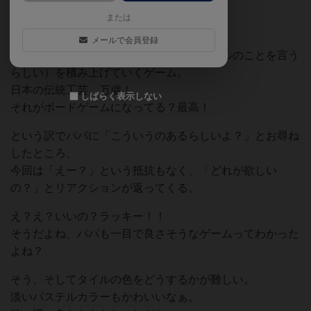
モザイクゲームズさんの「モザイク」
または
岐阜県多治見市は美濃焼の産地。
メールで会員登録
その美濃焼のモザイクタイル（小さいタイルのことを言う
らしい）を積み上げていくゲーム。
日本の伝統工芸 万歳！
しばらく表示しない
それがボードゲームになってる？最高！
という訳でパパに「こういうのあるらしいよ？」とお尋ね
したところ、
今回は「えー？」という抵抗もなく、「どれが欲しい
の？」とリアクションが返ってくる。
え？え？いいの？ラッキー！！
そうだよね、パパも一目で良さそうなゲームってわかった
よね？
そう、そしてタイルの色をどうするかが難しい。
淡いパステルカラーもかわいいなぁ。