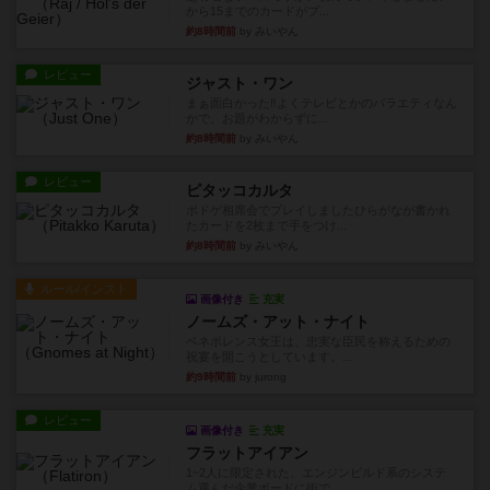
から15までのカードがプ...
約8時間前
by みいやん
レビュー
ジャスト・ワン
まぁ面白かった‼️よくテレビとかのバラエティなん
かで、お題がわからずに...
約8時間前
by みいやん
レビュー
ピタッコカルタ
ボドゲ相席会でプレイしましたひらがなが書かれ
たカードを2枚まで手をつけ...
約8時間前
by みいやん
ルール/インスト
画像付き
充実
ノームズ・アット・ナイト
ベネボレンス女王は、忠実な臣民を称えるための
祝宴を開こうとしています。...
約9時間前
by jurong
レビュー
画像付き
充実
フラットアイアン
1~2人に限定された、エンジンビルド系のシステ
ム選んだ企業ボードに街で...