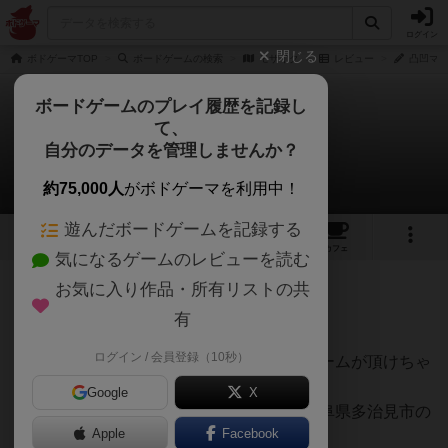
ログイン
閉じる
ボドゲーマTOP
ボードゲームの検索
モザイク
レビュー
凸凹ママ
ボードゲームのプレイ履歴を記録し
て、
モザイク
自分のデータを管理しませんか？
凸凹ママさんのレビュー
約75,000人
がボドゲーマを利用中！
遊んだボードゲームを記録する
6
4
12
34
トップ
画像
動画
レビュー
カフェ
気になるゲームのレビューを読む
お気に入り作品・所有リストの共
341名
0名
0
4年以上前
有
ログイン / 会員登録（10秒）
え ふるさと納税の返礼品としてボードゲームが頂けちゃ
うなんて良くないですか？
Google
X
今月おさいふ事情がピンチで…と覗いた岐阜県多治見市の
Apple
Facebook
ふるさとチョイス。