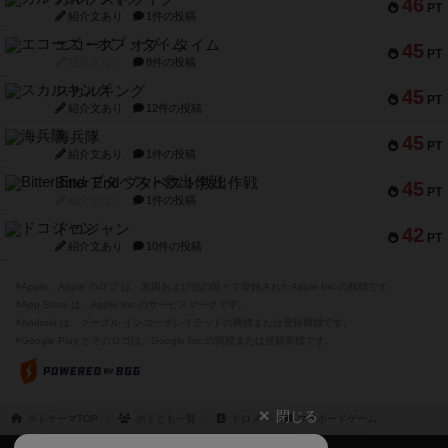
46
PT
紹介文あり
1件の投稿
エコーズ・オブ・タイム
45
PT
紹介文なし
8件の投稿
スカルキング
45
PT
紹介文あり
12件の投稿
海兵隊
45
PT
紹介文あり
1件の投稿
Bitter End ブタペスト救出作戦
45
PT
紹介文なし
1件の投稿
ドコジャン
42
PT
紹介文あり
10件の投稿
※Apple、Apple のロゴ は、米国および他の国々で登録されたApple Inc.の商標です。
※App Store は、Apple Inc.のサービスマークです。
※Android は、グーグル インコーポレイテッドの商標または登録商標です。
※Google Play とそのロゴは、Google Inc.の商標または登録商標です。
閉じる
ボドゲーマTOP
ボドとも一覧
ドロメ
マイボードゲーム