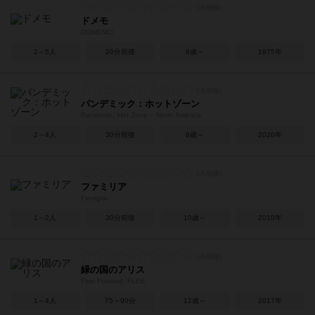
ドメモ
DOMEMO
2～5人
20分前後
8歳～
1975年
パンデミック：ホットゾーン
Pandemic: Hot Zone – North America
2～4人
30分前後
8歳～
2020年
ファミリア
Famiglia
1～2人
30分前後
10歳～
2010年
緑の国のアリス
Fast Forward: FLEE
1～4人
75～90分
12歳～
2017年