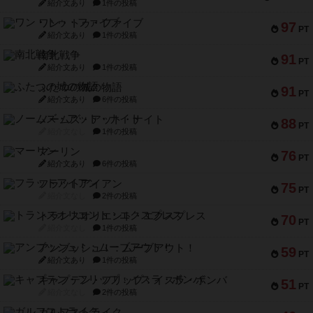
紹介文あり
1件の投稿
ワン・トゥ・ファイブ
97
PT
紹介文あり
1件の投稿
南北戦争
91
PT
紹介文あり
1件の投稿
ふたつの城の物語
91
PT
紹介文あり
6件の投稿
ノームズ・アット・ナイト
88
PT
紹介文なし
1件の投稿
マーリン
76
PT
紹介文あり
6件の投稿
フラットアイアン
75
PT
紹介文なし
2件の投稿
トランスオリエント・エクスプレス
70
PT
紹介文なし
1件の投稿
アンブッシュ！：ムーブアウト！
59
PT
紹介文あり
1件の投稿
キャプテン・フリップ：イスラ・ボンバ
51
PT
紹介文なし
2件の投稿
ガルフストライク