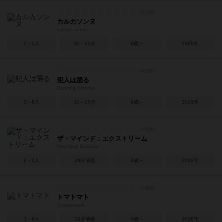
カルカソンヌ
Carcassonne
2～5人
30～45分
8歳～
2000年
犯人は踊る
Dancing Criminal
3～8人
10～20分
8歳～
2013年
ザ・マインド：エクストリーム
The Mind Extreme
2～4人
20分前後
8歳～
2019年
トマトマト
Tomatomato
3～6人
20分前後
6歳～
2018年