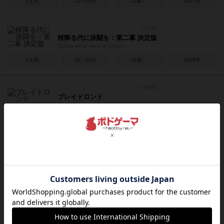
2人用
10～20分
12歳～
2017年
桜降る代に決闘を：第二幕 決定版
Sakura Arms: second edition
2人用
10～20分
12歳～
2016年
ブレイドロンド
Blade Rondo
1～2人
10～20分
8歳～
2017年
バウンス・オフ！
Bounce-Off
2～4人
15分前後
7歳～
2016年
オリフラム
Oriflamme