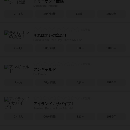
ドミニオン：陰謀
Dominion: Intrigue
2～4人
30分前後
13歳～
2008年
それはオレの魚だ！
Packeis am Pol / Hey, That's My Fish!
2～4人
20分前後
8歳～
2005年
アンギャルド
En Garde
2人用
30分前後
8歳～
1993年
アイランド / サバイブ！
Survive: Escape from Atlantis!
2～4人
60分前後
8歳～
1982年