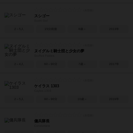
スシゴー
Sushi Go!
2～5人
15分前後
8歳～
2013年
ヌイグルミ騎士団と少女の夢
Stuffed Fables
2～4人
60～90分
7歳～
2017年
ケイラス 1303
Caylus 1303
2～5人
60～90分
10歳～
2019年
傭兵隊長
Condottiere