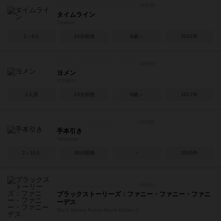
タイムライン
Timeline
2～8人
15分前後
8歳～
2012年
ヨメン
YOMEN
2人用
15分前後
8歳～
2017年
手本引き
Tehonbiki
2～10人
30分前後
－
2015年
ブラックストーリーズ：ファニー・ファニー・ファニ
ーデス
Black Stories Funny Death Edition 2