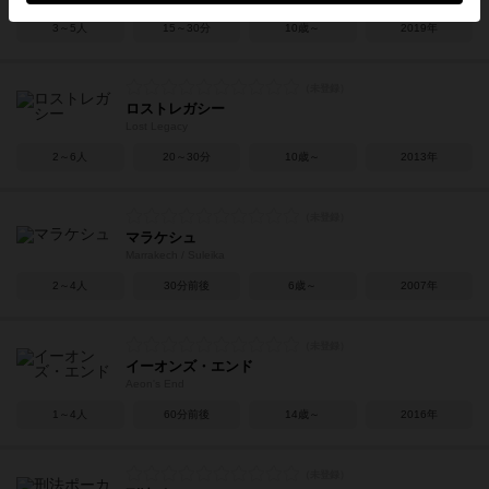
3～5人
15～30分
10歳～
2019年
ロストレガシー
Lost Legacy
2～6人
20～30分
10歳～
2013年
マラケシュ
Marrakech / Suleika
2～4人
30分前後
6歳～
2007年
イーオンズ・エンド
Aeon's End
1～4人
60分前後
14歳～
2016年