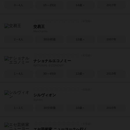
3～4人
15～25分
14歳～
2017年
交易王
Merchants
2～4人
30分前後
12歳～
2007年
ナショナルエコノミー
NATIONAL ECONOMY
1～4人
30～45分
12歳～
2015年
シルヴィオン
Sylvion
1～2人
30分前後
10歳～
2015年
エセ芸術家 ニューヨークへ行く