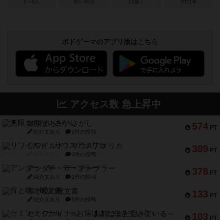
2～6人
30～45分
12歳～
2011年
ボドゲーマのアプリ版はこちら
アクセス数 急上昇中
無限まちがいさがし
574
PT
紹介文あり
2件の投稿
リワイルド：サウスアメリカ
389
PT
紹介文なし
2件の投稿
アンダー・ザ・テーブラー
378
PT
紹介文あり
1件の投稿
宵と暁の呪文書
133
PT
紹介文あり
8件の投稿
セミファイナル ～お前はまだ生きている～
103
PT