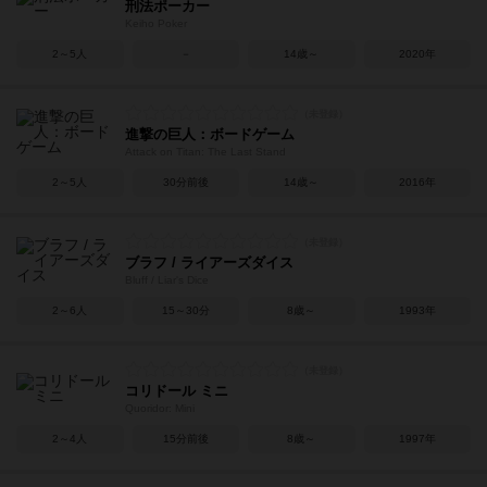
刑法ポーカー
Keiho Poker
2～5人
－
14歳～
2020年
進撃の巨人：ボードゲーム
Attack on Titan: The Last Stand
2～5人
30分前後
14歳～
2016年
ブラフ / ライアーズダイス
Bluff / Liar's Dice
2～6人
15～30分
8歳～
1993年
コリドール ミニ
Quoridor: Mini
2～4人
15分前後
8歳～
1997年