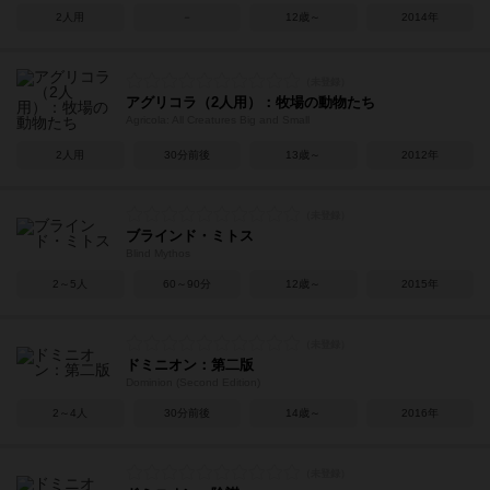
2人用
－
12歳～
2014年
アグリコラ（2人用）：牧場の動物たち
Agricola: All Creatures Big and Small
2人用
30分前後
13歳～
2012年
ブラインド・ミトス
Blind Mythos
2～5人
60～90分
12歳～
2015年
ドミニオン：第二版
Dominion (Second Edition)
2～4人
30分前後
14歳～
2016年