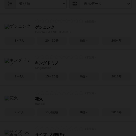
ゲシェンク
Geschenkt / NO THANKS!
3～7人
20～30分
8歳～
2004年
キングドミノ
Kingdomino
2～4人
15～20分
8歳～
2016年
花火
Hanabi
2～5人
25分前後
8歳～
2010年
サイズ -大鎌戦役-