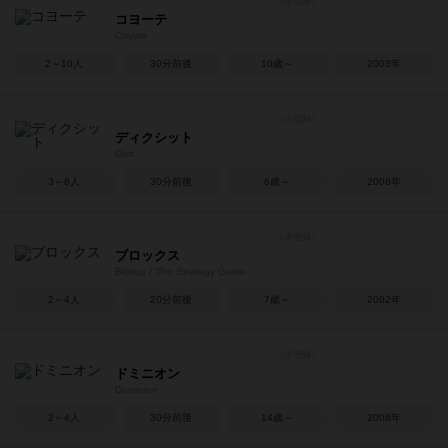
コヨーテ
Coyote
2～10人
30分前後
10歳～
2003年
ディクシット
Dixit
3～8人
30分前後
6歳～
2008年
ブロックス
Blokus / The Strategy Game
2～4人
20分前後
7歳～
2002年
ドミニオン
Dominion
2～4人
30分前後
14歳～
2008年