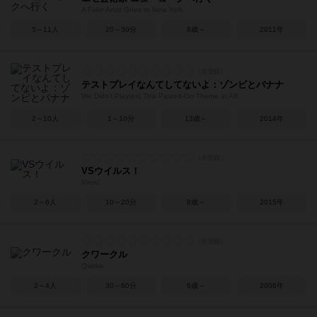
A Fake Artist Goes to New York
5～11人
20～30分
8歳～
2011年
テストプレイなんてしてないよ：ゾンビとバナナ
We Didn't Playtest This Pasted-On Theme at All!
2～10人
1～10分
13歳～
2014年
VSウイルス！
Virus!
2～6人
10～20分
8歳～
2015年
クワークル
Qwirkle
2～4人
30～60分
6歳～
2006年