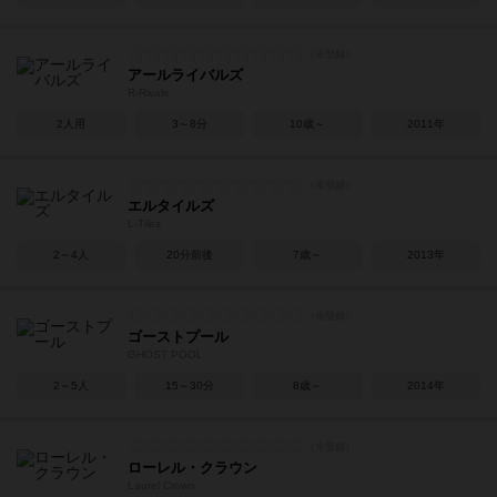
アールライバルズ
R-Rivals
2人用
3～8分
10歳～
2011年
エルタイルズ
L-Tiles
2～4人
20分前後
7歳～
2013年
ゴーストプール
GHOST POOL
2～5人
15～30分
8歳～
2014年
ローレル・クラウン
Laurel Crown