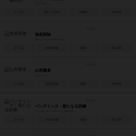
SCYTHE
1～5人
90～115分
14歳～
2016年
海底探険
Deep Sea Adventure
2～6人
30分前後
8歳～
2014年
お邪魔者
Saboteur
3～10人
30分前後
8歳～
2004年
パンデミック：新たなる試練
Pandemic: A New Challenge
2～4人
45分前後
8歳～
2013年