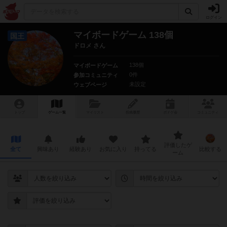
ログイン
マイボードゲーム 138個
国王
ドロメ さん
138個
マイボードゲーム
0件
参加コミュニティ
未設定
ウェブページ
トップ
ゲーム一覧
マイリスト
投稿履歴
ボ
ドゲ
会
コミュニティ
評価したゲ
全て
興味あり
経験あり
お気に入り
持ってる
比較する
ーム