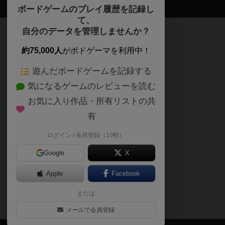
ボドゲーマTOP
ボードゲームのプレイ履歴を記録し
て、
ボードゲームを検索する
自分のデータを管理しませんか？
約75,000人
がボドゲーマを利用中！
ボードゲームの新着レビュー
遊んだボードゲームを記録する
ボードゲーム会情報
気になるゲームのレビューを読む
お気に入り作品・所有リストの共
メカニクス特集
有
掲示板・トピックス
ログイン / 会員登録（10秒）
Google
X
ボドとも・会員一覧
Apple
Facebook
ボードゲーム業界コラム
または
ボドゲーマご利用案内
メールで会員登録