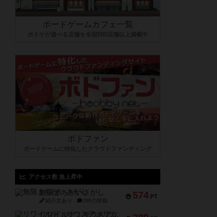
ボードゲームカフェ一覧
ボドゲが遊べる店舗を全国500店舗以上掲載中
ボドファン
ボードゲームに特化したクラウドファンディング
アクセス数 急上昇中
無限まちがいさがし
574
PT
紹介文あり
2件の投稿
リワイルド：サウスアメリカ