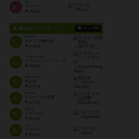
Azul
9
アズール
位
1903名
興味ありランキング
トップ50
SCYTHE
1
サイズ -大鎌戦役-
位
2415名
Terraforming Mars
2
テラフォーミングマーズ
位
2395名
Stone Garden
3
枯山水
位
2281名
Viticulture
4
ワイナリーの四季
位
2272名
Agricola
5
アグリコラ
位
2120名
Azul
6
アズール
位
2034名