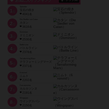
お気に入りランキング
トップ50
Splendor
1
宝石の煌き
位
4041名
Die Siedler von Catan
2
カタン
位
3616名
Dominion
3
ドミニオン
位
2530名
Battle Line
4
バトルライン
位
2378名
Terraforming Mars
5
テラフォーミングマーズ
位
2371名
6 nimmt!
6
ニムト
位
2202名
Carcassonne
7
カルカソンヌ
位
2191名
Wingspan
8
ウイングスパン
位
2150名