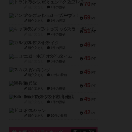
トランスオリエント・エクスプレス
70
PT
紹介文なし
1件の投稿
アンブッシュ！：ムーブアウト！
59
PT
紹介文あり
1件の投稿
キャプテン・フリップ：イスラ・ボンバ
51
PT
紹介文なし
2件の投稿
ガルフストライク
46
PT
紹介文あり
1件の投稿
エコーズ・オブ・タイム
45
PT
紹介文なし
8件の投稿
スカルキング
45
PT
紹介文あり
12件の投稿
海兵隊
45
PT
紹介文あり
1件の投稿
Bitter End ブタペスト救出作戦
45
PT
紹介文なし
1件の投稿
ドコジャン
42
PT
紹介文あり
10件の投稿