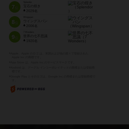
Splendor
7
宝石の煌き
位
2029名
Wingspan
8
ウイングスパン
位
2006名
7 Wonders
9
世界の七不思議
位
1920名
※Apple、Apple のロゴ は、米国および他の国々で登録された
Apple Inc.の商標です。
※App Store は、Apple Inc.のサービスマークです。
※Android は、グーグル インコーポレイテッドの商標または登録商
標です。
※Google Play とそのロゴは、Google Inc.の商標または登録商標で
す。