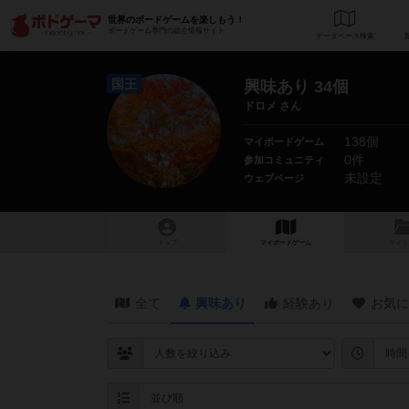
世界のボードゲームを楽しもう！
ボードゲーム専門の総合情報サイト
データベース
検
国王
興味あり 34個
ドロメ さん
138個
マイボードゲーム
0件
参加コミュニティ
未設定
ウェブページ
トップ
マイボードゲーム
マイリ
全て
興味あり
経験あり
お気に