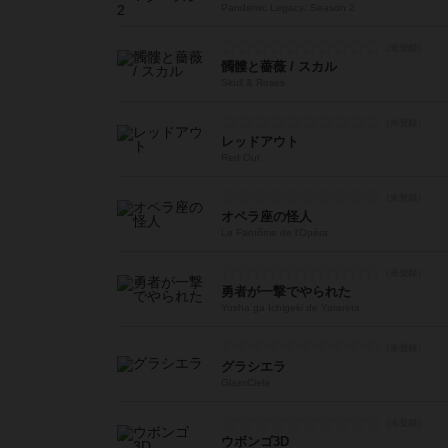
Pandemic Legacy: Season 2
髑髏と薔薇 / スカル
Skull & Roses
レッドアウト
Red Out
オペラ座の怪人
Le Fantôme de l'Opéra
勇者が一撃でやられた
Yusha ga Ichigeki de Yarareta
グラシエラ
GlassCiela
ウボンゴ3D