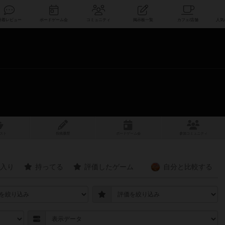
索
新着レビュー
ボードゲーム会
コミュニティ
掲示板一覧
スト
投稿履歴
ボ
ー
ドゲ
ーム
会
参加
コミュニティ
入り
持ってる
評価したゲーム
自分と
比較する