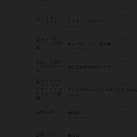
Ubongo 3D
ミスター・ジャック
Mr. Jack
キャプテンリノ：巨大版
Super Rhino!: Giant Edition
ねことねずみの大レース
Viva Topo!
ナゾトキゲーム コードボックス なか
code:box
枯山水
Stone Garden
街コロ