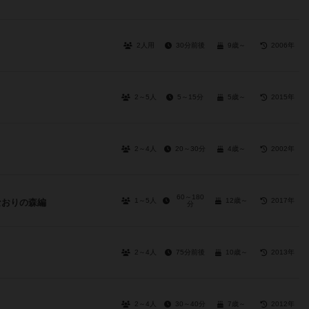
2人用
30分前後
9歳～
2006年
2～5人
5～15分
5歳～
2015年
2～4人
20～30分
4歳～
2002年
60～180
1～5人
12歳～
2017年
なおりの森編
分
2～4人
75分前後
10歳～
2013年
2～4人
30～40分
7歳～
2012年