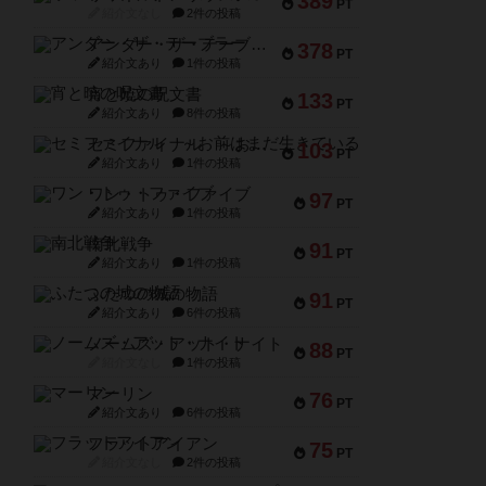
389
PT
紹介文なし
2件の投稿
アンダー・ザ・テーブラー
378
PT
紹介文あり
1件の投稿
宵と暁の呪文書
133
PT
紹介文あり
8件の投稿
セミファイナル ～お前はまだ生きている～
103
PT
紹介文あり
1件の投稿
ワン・トゥ・ファイブ
97
PT
紹介文あり
1件の投稿
南北戦争
91
PT
紹介文あり
1件の投稿
ふたつの城の物語
91
PT
紹介文あり
6件の投稿
ノームズ・アット・ナイト
88
PT
紹介文なし
1件の投稿
マーリン
76
PT
紹介文あり
6件の投稿
フラットアイアン
75
PT
紹介文なし
2件の投稿