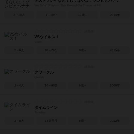
テストプレイなんてしてないよ：ゾンビとバナナ
We Didn't Playtest This Pasted-On Theme at All!
2～10人
1～10分
13歳～
2014年
VSウイルス！
Virus!
2～6人
10～20分
8歳～
2015年
クワークル
Qwirkle
2～4人
30～60分
6歳～
2006年
タイムライン
Timeline
2～8人
15分前後
8歳～
2012年