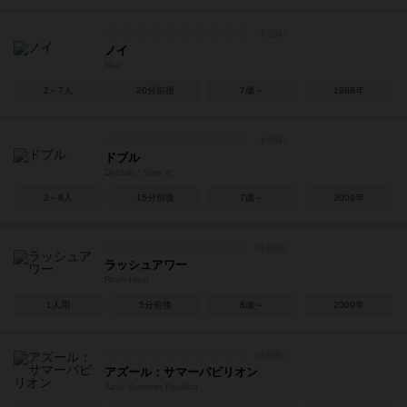
ノイ
Neu
2～7人
20分前後
7歳～
1988年
ドブル
Dobble / Spot it!
2～8人
15分前後
7歳～
2009年
ラッシュアワー
Rush Hour
1人用
5分前後
8歳～
2009年
アズール：サマーパビリオン
Azul: Summer Pavilion