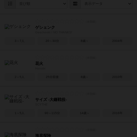
ゲシェンク
Geschenkt / NO THANKS!
3～7人
20～30分
8歳～
2004年
花火
Hanabi
2～5人
25分前後
8歳～
2010年
サイズ -大鎌戦役-
SCYTHE
1～5人
90～115分
14歳～
2016年
海底探険