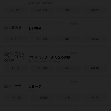
Deep Sea Adventure
2～6人
30分前後
8歳～
2014年
お邪魔者
Saboteur
3～10人
30分前後
8歳～
2004年
パンデミック：新たなる試練
Pandemic: A New Challenge
2～4人
45分前後
8歳～
2013年
コヨーテ
Coyote
2～10人
30分前後
10歳～
2003年