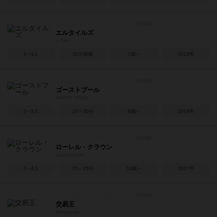
エルタイルズ
L-Tiles
2～4人
20分前後
7歳～
2013年
ゴーストプール
GHOST POOL
2～5人
15～30分
8歳～
2014年
ローレル・クラウン
Laurel Crown
3～4人
15～25分
14歳～
2017年
交易王
Merchants