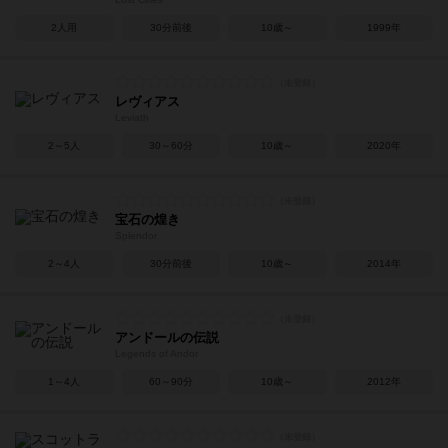
2人用
30分前後
10歳～
1999年
レヴィアス
Leviath
2～5人
30～60分
10歳～
2020年
宝石の煌き
Splendor
2～4人
30分前後
10歳～
2014年
アンドールの伝説
Legends of Andor
1～4人
60～90分
10歳～
2012年