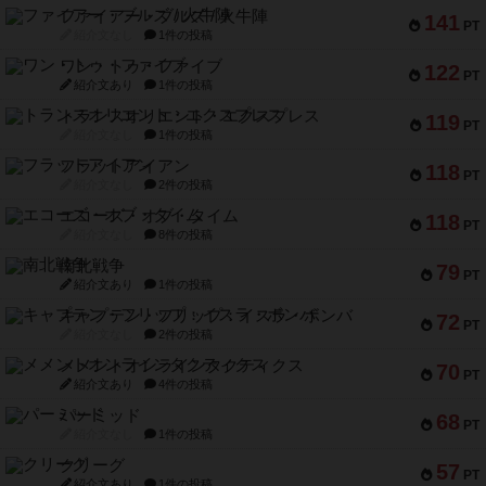
ファイアー・ブルズ / 火牛陣
141
PT
紹介文なし
1件の投稿
ワン・トゥ・ファイブ
122
PT
紹介文あり
1件の投稿
トランスオリエント・エクスプレス
119
PT
紹介文なし
1件の投稿
フラットアイアン
118
PT
紹介文なし
2件の投稿
エコーズ・オブ・タイム
118
PT
紹介文なし
8件の投稿
南北戦争
79
PT
紹介文あり
1件の投稿
キャプテン・フリップ：イスラ・ボンバ
72
PT
紹介文なし
2件の投稿
メメントオンラインタクティクス
70
PT
紹介文あり
4件の投稿
パーミッド
68
PT
紹介文なし
1件の投稿
クリーグ
57
PT
紹介文あり
1件の投稿