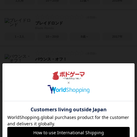
2人用
10～20分
12歳～
2016年
ブレイドロンド
Blade Rondo
1～2人
10～20分
8歳～
2017年
バウンス・オフ！
Bounce-Off
2～4人
15分前後
7歳～
2016年
オリフラム
Oriflamme
3～5人
15～30分
10歳～
2019年
ロストレガシー
Lost Legacy