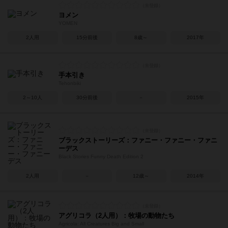
ヨメン
YOMEN
2人用
15分前後
8歳～
2017年
手本引き
Tehonbiki
2～10人
30分前後
－
2015年
ブラックストーリーズ：ファニー・ファニー・ファニ
ーデス
Black Stories Funny Death Edition 2
2人用
－
12歳～
2014年
アグリコラ（2人用）：牧場の動物たち
Agricola: All Creatures Big and Small