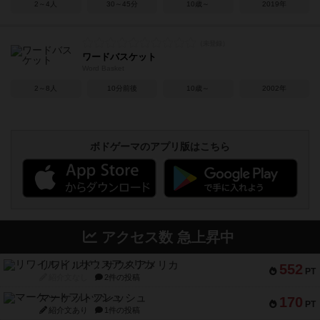
2～4人
30～45分
10歳～
2019年
ワードバスケット
Word Basket
2～8人
10分前後
10歳～
2002年
ボドゲーマのアプリ版はこちら
アクセス数 急上昇中
リワイルド：サウスアメリカ
552
PT
紹介文なし
2件の投稿
マーケットフレッシュ
170
PT
紹介文あり
1件の投稿