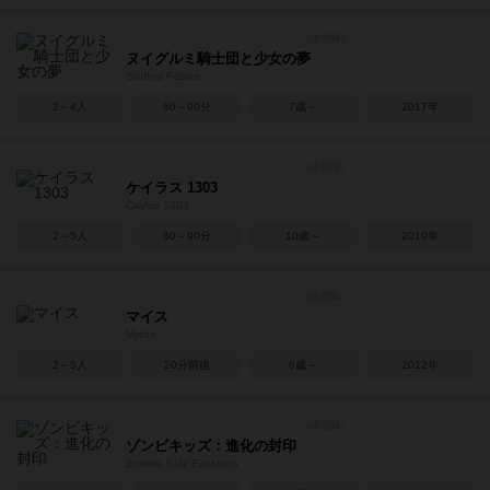
ヌイグルミ騎士団と少女の夢
Stuffed Fables
2～4人
60～90分
7歳～
2017年
ケイラス 1303
Caylus 1303
2～5人
60～90分
10歳～
2019年
マイス
Mythe
2～5人
20分前後
6歳～
2012年
ゾンビキッズ：進化の封印
Zombie Kidz Evolution