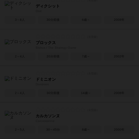
ディクシット
Dixit
3～8人
30分前後
6歳～
2008年
ブロックス
Blokus / The Strategy Game
2～4人
20分前後
7歳～
2002年
ドミニオン
Dominion
2～4人
30分前後
14歳～
2008年
カルカソンヌ
Carcassonne
2～5人
30～45分
8歳～
2000年