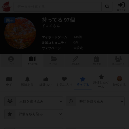
ログイン
持ってる 97個
国王
ドロメ さん
138個
マイボードゲーム
0件
参加コミュニティ
未設定
ウェブページ
トップ
ゲーム一覧
マイリスト
投稿履歴
ボ
ドゲ
会
コミュニティ
評価したゲ
全て
興味あり
経験あり
お気に入り
持ってる
比較する
ーム