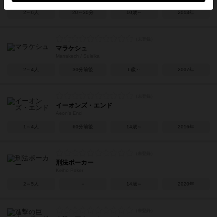
2～6人
20～30分
10歳～
2013年
マラケシュ
Marrakech / Suleika
2～4人
30分前後
6歳～
2007年
イーオンズ・エンド
Aeon's End
1～4人
60分前後
14歳～
2016年
刑法ポーカー
Keiho Poker
2～5人
－
14歳～
2020年