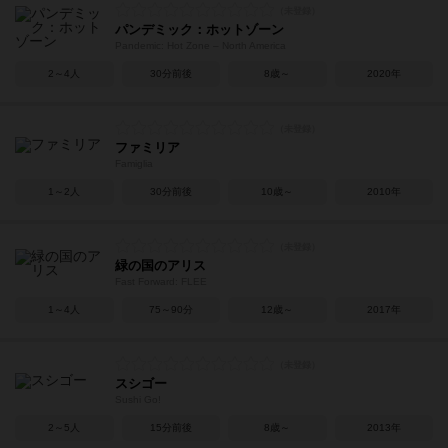
パンデミック：ホットゾーン
Pandemic: Hot Zone – North America
2～4人
30分前後
8歳～
2020年
ファミリア
Famiglia
1～2人
30分前後
10歳～
2010年
緑の国のアリス
Fast Forward: FLEE
1～4人
75～90分
12歳～
2017年
スシゴー
Sushi Go!
2～5人
15分前後
8歳～
2013年