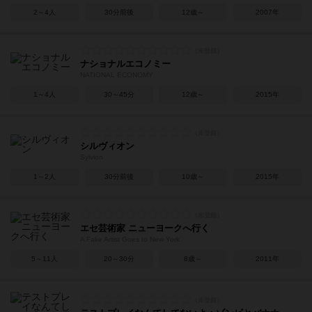
2～4人
30分前後
12歳～
2007年
ナショナルエコノミー
NATIONAL ECONOMY
1～4人
30～45分
12歳～
2015年
シルヴィオン
Sylvion
1～2人
30分前後
10歳～
2015年
エセ芸術家 ニューヨークへ行く
A Fake Artist Goes to New York
5～11人
20～30分
8歳～
2011年