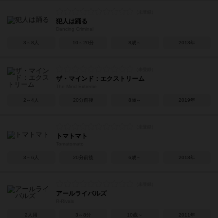
犯人は踊る
Dancing Criminal
3～8人
10～20分
8歳～
2013年
ザ・マインド：エクストリーム
The Mind Extreme
2～4人
20分前後
8歳～
2019年
トマトマト
Tomatomato
3～6人
20分前後
6歳～
2018年
アールライバルズ
R-Rivals
2人用
3～8分
10歳～
2011年