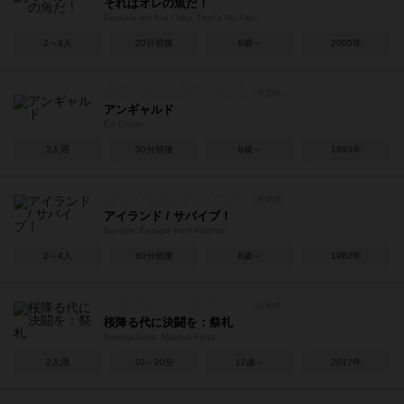
それはオレの魚だ！
Packeis am Pol / Hey, That's My Fish!
2～4人
20分前後
8歳～
2005年
アンギャルド
En Garde
2人用
30分前後
8歳～
1993年
アイランド / サバイブ！
Survive: Escape from Atlantis!
2～4人
60分前後
8歳～
1982年
桜降る代に決闘を：祭札
Sakura Arms: Matsuri Fuda
2人用
10～20分
12歳～
2017年