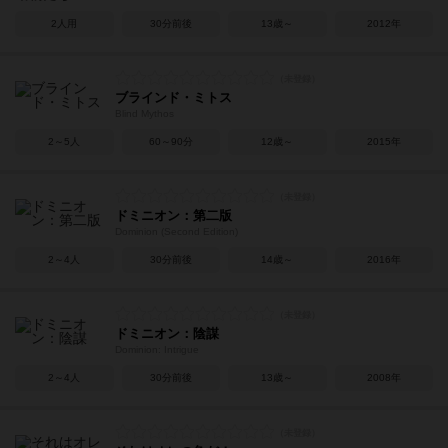
2人用
30分前後
13歳～
2012年
ブラインド・ミトス
Blind Mythos
2～5人
60～90分
12歳～
2015年
ドミニオン：第二版
Dominion (Second Edition)
2～4人
30分前後
14歳～
2016年
ドミニオン：陰謀
Dominion: Intrigue
2～4人
30分前後
13歳～
2008年