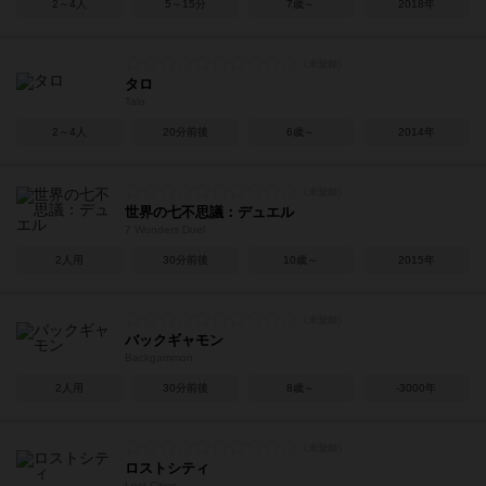
2～4人
5～15分
7歳～
2018年
タロ
Talo
2～4人
20分前後
6歳～
2014年
世界の七不思議：デュエル
7 Wonders Duel
2人用
30分前後
10歳～
2015年
バックギャモン
Backgammon
2人用
30分前後
8歳～
-3000年
ロストシティ
Lost Cities