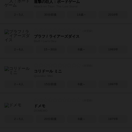
進撃の巨人：ボードゲーム
Attack on Titan: The Last Stand
2～5人
30分前後
14歳～
2016年
ブラフ / ライアーズダイス
Bluff / Liar's Dice
2～6人
15～30分
8歳～
1993年
コリドール ミニ
Quoridor: Mini
2～4人
15分前後
8歳～
1997年
ドメモ
DOMEMO
2～5人
20分前後
8歳～
1975年