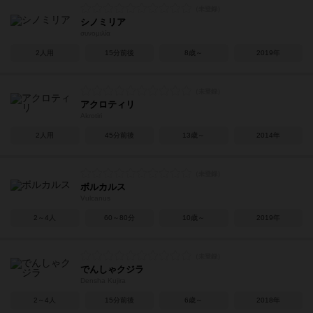
シノミリア
συνομιλία
2人用
15分前後
8歳～
2019年
アクロティリ
Akrotiri
2人用
45分前後
13歳～
2014年
ボルカルス
Vulcanus
2～4人
60～80分
10歳～
2019年
でんしゃクジラ
Densha Kujira
2～4人
15分前後
6歳～
2018年