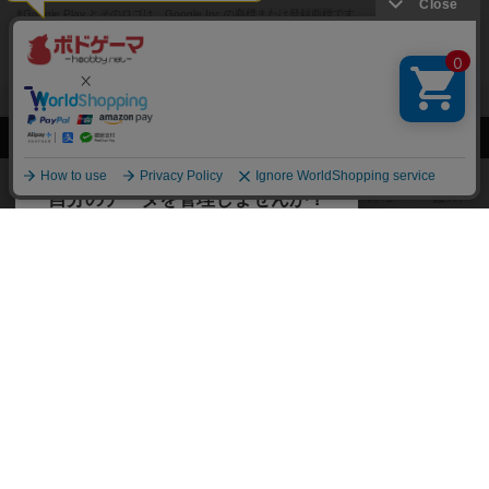
※Google Play とそのロゴは、Google Inc.の商標または登録商標です。
閉じる
ボドゲーマTOP
ボドとも一覧
ドロメ
マイボードゲーム
持って
ボドゲーマTOP
ボードゲームのプレイ履歴を記録し
て、
ボードゲームを検索する
自分のデータを管理しませんか？
約75,000人
がボドゲーマを利用中！
ボードゲームの新着レビュー
遊んだボードゲームを記録する
ボードゲーム会情報
気になるゲームのレビューを読む
お気に入り作品・所有リストの共
メカニクス特集
有
掲示板・トピックス
ログイン / 会員登録（10秒）
Google
X
ボドとも・会員一覧