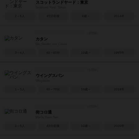
スコットランドヤード：東京
Scotland Yard: Tokyo
2～6人
45分前後
8歳～
2014年
カタン
Die Siedler von Catan
3～4人
40～60分
10歳～
1995年
ウイングスパン
Wingspan
1～5人
40～70分
10歳～
2019年
街コロ通
Machi Koro Two
2～5人
45分前後
10歳～
2020年