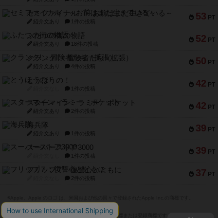
セミファイナル ～お前はまだ生きている～
53
PT
紹介文あり
1件の投稿
ふたつの街の物語
52
PT
紹介文あり
18件の投稿
クランク! ：冒険者たち（拡張）
50
PT
紹介文あり
4件の投稿
とうほうの！
42
PT
紹介文なし
1件の投稿
スターマイン・ラミー ポケット
42
PT
紹介文あり
2件の投稿
海兵隊
39
PT
紹介文あり
1件の投稿
スーパーストア3000
39
PT
紹介文なし
1件の投稿
フリップ７：復讐心とともに
37
PT
紹介文なし
2件の投稿
※Apple、Apple のロゴ は、米国および他の国々で登録されたApple Inc.の商標です。
※App Store は、Apple Inc.のサービスマークです。
※Android は、グーグル インコーポレイテッドの商標または登録商標です。