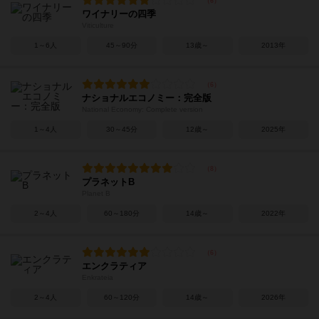
ワイナリーの四季
Viticulture
1～6人
45～90分
13歳～
2013年
ナショナルエコノミー：完全版
National Economy: Complete version
1～4人
30～45分
12歳～
2025年
プラネットB
Planet B
2～4人
60～180分
14歳～
2022年
エンクラティア
Enkrateia
2～4人
60～120分
14歳～
2026年