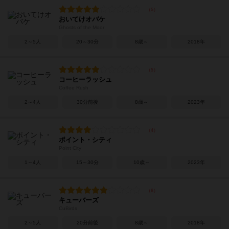
おいてけオバケ
Ghosts of the Moor
2～5人
20～30分
8歳～
2018年
コーヒーラッシュ
Coffee Rush
2～4人
30分前後
8歳～
2023年
ポイント・シティ
Point City
1～4人
15～30分
10歳～
2023年
キューバーズ
CuBirds
2～5人
20分前後
8歳～
2018年