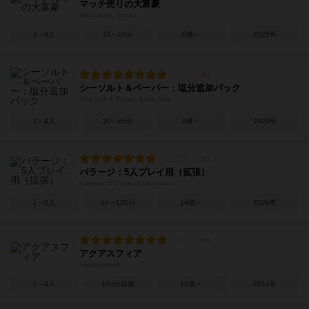
マッチ売りの大富豪
Matchstick Tycoon
2～8人
15～20分
8歳～
2025年
シーソルト＆ペーパー：塩分追加パック
Sea Salt & Paper: Extra Salt
2～4人
30～45分
8歳～
2023年
バラージ：5人プレイ用（拡張）
Barrage: 5-Player Expansion
1～5人
60～120分
14歳～
2020年
アクアスフィア
AquaSphere
2～4人
100分前後
12歳～
2014年