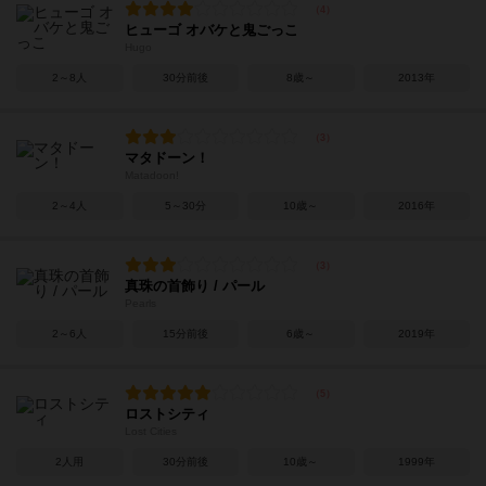
ヒューゴ オバケと鬼ごっこ
Hugo
2～8人
30分前後
8歳～
2013年
マタドーン！
Matadoon!
2～4人
5～30分
10歳～
2016年
真珠の首飾り / パール
Pearls
2～6人
15分前後
6歳～
2019年
ロストシティ
Lost Cities
2人用
30分前後
10歳～
1999年