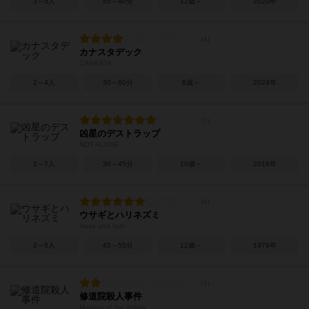
3～5人
45～90分
12歳～
2020年
カナスタデック
CANASTA
2～4人
30～60分
8歳～
2024年
凶星のデストラップ
NOT ALONE
2～7人
30～45分
10歳～
2016年
ウサギとハリネズミ
Hase und Igel
2～6人
45～55分
12歳～
1978年
修道院殺人事件
Mystery of the Abbey