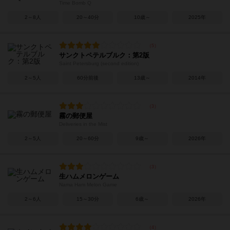
Time Bomb Q
2～8人
20～40分
10歳～
2025年
サンクトペテルブルク：第2版
Saint Petersburg (second edition)
2～5人
60分前後
13歳～
2014年
霧の郵便屋
Deliveries in the Mist
2～5人
20～60分
9歳～
2026年
生ハムメロンゲーム
Nama Ham Melon Game
2～6人
15～30分
6歳～
2026年