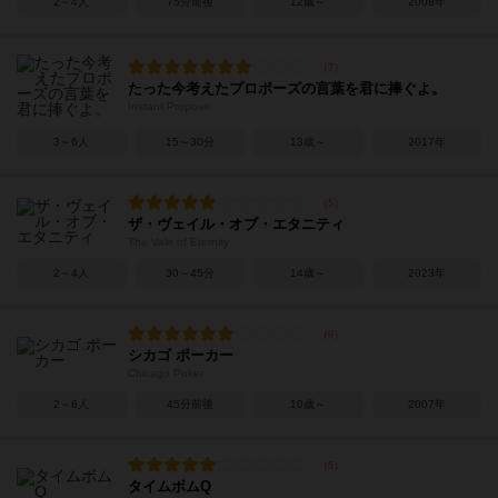
2～4人
75分前後
12歳～
2008年
たった今考えたプロポーズの言葉を君に捧ぐよ。
Instant Propose
3～6人
15～30分
13歳～
2017年
ザ・ヴェイル・オブ・エタニティ
The Vale of Eternity
2～4人
30～45分
14歳～
2023年
シカゴ ポーカー
Chicago Poker
2～6人
45分前後
10歳～
2007年
タイムボムQ