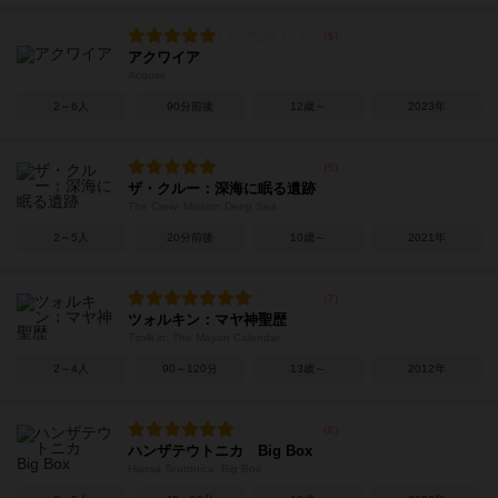
アクワイア
Acquire
2～6人
90分前後
12歳～
2023年
ザ・クルー：深海に眠る遺跡
The Crew: Mission Deep Sea
2～5人
20分前後
10歳～
2021年
ツォルキン：マヤ神聖歴
Tzolk'in: The Mayan Calendar
2～4人
90～120分
13歳～
2012年
ハンザテウトニカ Big Box
Hansa Teutonica: Big Box