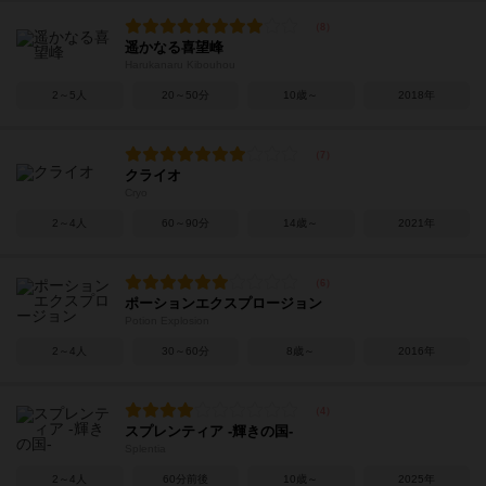
遥かなる喜望峰
Harukanaru Kibouhou
2～5人
20～50分
10歳～
2018年
クライオ
Cryo
2～4人
60～90分
14歳～
2021年
ポーションエクスプロージョン
Potion Explosion
2～4人
30～60分
8歳～
2016年
スプレンティア -輝きの国-
Splentia
2～4人
60分前後
10歳～
2025年