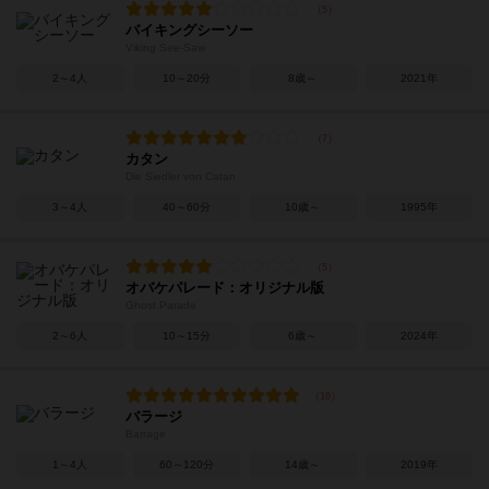
バイキングシーソー
Viking See-Saw
2～4人
10～20分
8歳～
2021年
カタン
Die Siedler von Catan
3～4人
40～60分
10歳～
1995年
オバケパレード：オリジナル版
Ghost Parade
2～6人
10～15分
6歳～
2024年
バラージ
Barrage
1～4人
60～120分
14歳～
2019年