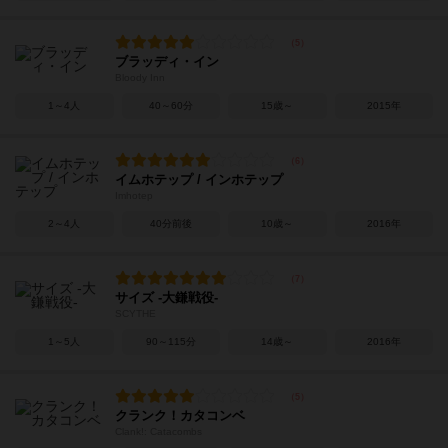
ブラッディ・イン
Bloody Inn
1～4人
40～60分
15歳～
2015年
イムホテップ / インホテップ
Imhotep
2～4人
40分前後
10歳～
2016年
サイズ -大鎌戦役-
SCYTHE
1～5人
90～115分
14歳～
2016年
クランク！カタコンベ
Clank!: Catacombs