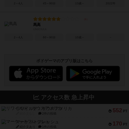
2～4人
45～90分
13歳～
2022年
馬高
UMATAKA
2～4人
60～90分
10歳～
－
ボドゲーマのアプリ版はこちら
アクセス数 急上昇中
リワイルド：サウスアメリカ
552
PT
紹介文なし
2件の投稿
マーケットフレッシュ
170
PT
紹介文あり
1件の投稿