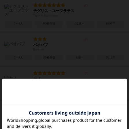
チグリス・ユーフラテス
Tigris & Euphrates
2～4人
90分前後
12歳～
1997年
バオバブ
Baobab
2～4人
20分前後
6歳～
2012年
カノ
Kano
2～4人
30～40分
12歳～
2026年
スノープランナー
Snow Planner
1～4人
60～120分
12歳～
2023年