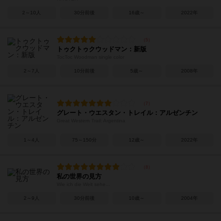
2～10人
30分前後
16歳～
2022年
トゥクトゥクウッドマン：新版
TocToc Woodman single color
2～7人
10分前後
5歳～
2008年
グレート・ウエスタン・トレイル：アルゼンチン
Great Western Trail: Argentina
1～4人
75～150分
12歳～
2022年
私の世界の見方
Wie ich die Welt sehe...
2～9人
30分前後
10歳～
2004年