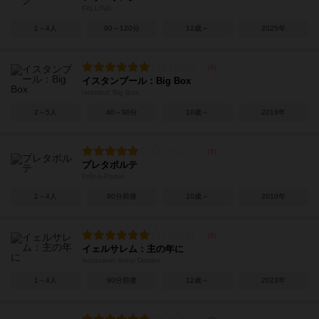
FALLING
1～4人
90～120分
12歳～
2025年
イスタンブール：Big Box
Istanbul: Big Box
2～5人
40～90分
10歳～
2018年
プレタポルテ
Prêt-à-Porter
2～4人
90分前後
10歳～
2010年
イェルサレム：主の年に
Ierusalem: Anno Domini
1～4人
90分前後
12歳～
2023年