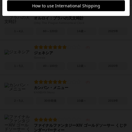
オルロイ：プラハの天文時計
Orloj: The Prague Astronomical Clock
1～4人
60～120分
14歳～
2025年
ジェネシア
Genesia
1～5人
40～100分
12歳～
2020年
カンバン・メニュー
KANBAN Menu
2～5人
30分前後
10歳～
2019年
ファイナルファンタジーXIV ゴールドソーサー くじテ
ンダーパーティー