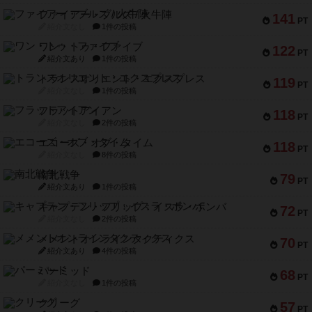
ファイアー・ブルズ / 火牛陣
141
PT
紹介文なし
1件の投稿
ワン・トゥ・ファイブ
122
PT
紹介文あり
1件の投稿
トランスオリエント・エクスプレス
119
PT
紹介文なし
1件の投稿
フラットアイアン
118
PT
紹介文なし
2件の投稿
エコーズ・オブ・タイム
118
PT
紹介文なし
8件の投稿
南北戦争
79
PT
紹介文あり
1件の投稿
キャプテン・フリップ：イスラ・ボンバ
72
PT
紹介文なし
2件の投稿
メメントオンラインタクティクス
70
PT
紹介文あり
4件の投稿
パーミッド
68
PT
紹介文なし
1件の投稿
クリーグ
57
PT