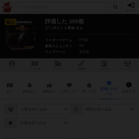
ログイン
評価した 305個
仙人
ピンポイント革命 さん
875個
マイボードゲーム
4件
参加コミュニティ
未設定
ウェブページ
トップ
ゲーム一覧
マイリスト
投稿履歴
ボ
ドゲ
会
コミュニティ
評価したゲ
全て
興味あり
経験あり
お気に入り
持ってる
比較する
ーム