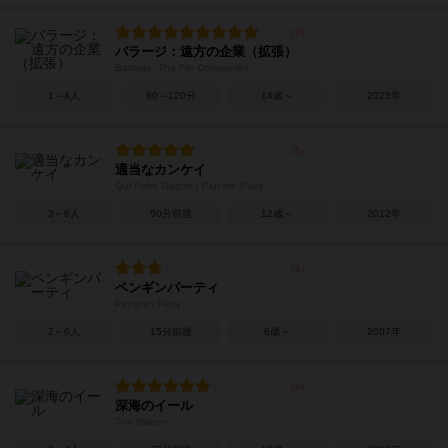
バラージ：遠方の企業（拡張）
Barrage: The Far Companies
1～4人
60～120分
14歳～
2025年
適当なカンケイ
Qui Paire Gagne / Pluckin' Pairs
3～8人
50分前後
12歳～
2012年
ペンギンパーティ
Penguin Party
2～6人
15分前後
6歳～
2007年
深海のイール
The Swarm