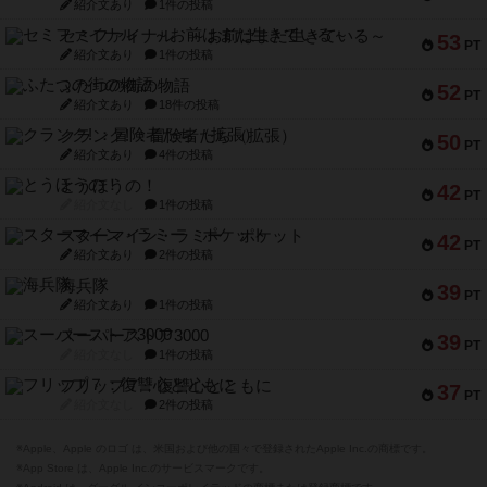
紹介文あり
1件の投稿
セミファイナル ～お前はまだ生きている～
53
PT
紹介文あり
1件の投稿
ふたつの街の物語
52
PT
紹介文あり
18件の投稿
クランク! ：冒険者たち（拡張）
50
PT
紹介文あり
4件の投稿
とうほうの！
42
PT
紹介文なし
1件の投稿
スターマイン・ラミー ポケット
42
PT
紹介文あり
2件の投稿
海兵隊
39
PT
紹介文あり
1件の投稿
スーパーストア3000
39
PT
紹介文なし
1件の投稿
フリップ７：復讐心とともに
37
PT
紹介文なし
2件の投稿
※Apple、Apple のロゴ は、米国および他の国々で登録されたApple Inc.の商標です。
※App Store は、Apple Inc.のサービスマークです。