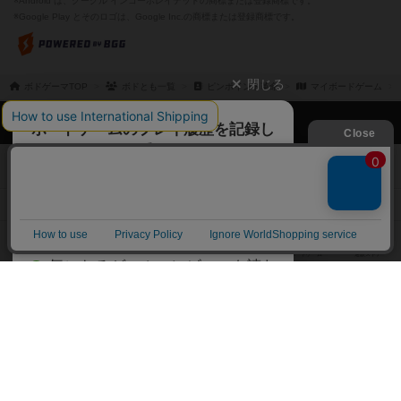
※Android は、グーグル インコーポレイテッドの商標または登録商標です。
※Google Play とそのロゴは、Google Inc.の商標または登録商標です。
閉じる
ボドゲーマTOP
ボドとも一覧
ピンポイント革命
マイボードゲーム
ボドゲーマTOP
ボードゲームのプレイ履歴を記録し
て、
ボードゲームを検索する
自分のデータを管理しませんか？
約75,000人
がボドゲーマを利用中！
ボードゲームの新着レビュー
遊んだボードゲームを記録する
ボードゲーム会情報
気になるゲームのレビューを読む
お気に入り作品・所有リストの共
メカニクス特集
有
掲示板・トピックス
ログイン / 会員登録（10秒）
Google
X
ボドとも・会員一覧