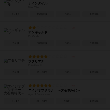
ナインタイル
Nine Tiles
2～4人
15分前後
6歳～
2015年
アンギャルド
En Garde
2人用
30分前後
8歳～
1993年
フタリマチ
Futari Machi
2人用
15～30分
8歳～
2015年
エイジオブサモナー ～大召喚時代～
Age of Summoners
2～4人
30～50分
10歳～
2015年