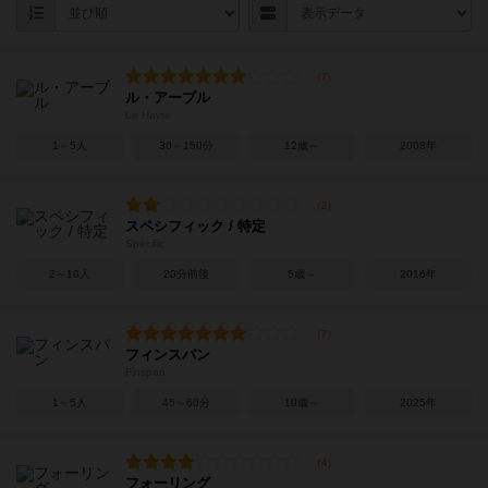
ル・アーブル
Le Havre
1～5人
30～150分
12歳～
2008年
スペシフィック / 特定
Specific
2～10人
20分前後
5歳～
2016年
フィンスパン
Finspan
1～5人
45～60分
10歳～
2025年
フォーリング