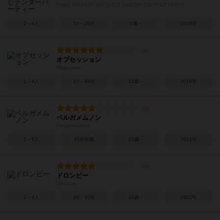
FINAL FANTASY XIV GOLD SAUCER CACTPOT PARTY
2～4人
10～20分
6歳～
2019年
オブセッション
Obsession
1～4人
30～90分
13歳～
2018年
ペルガメムノン
Pergamemnon
2～5人
45分前後
10歳～
2011年
ドロンビー
Dronbee
2～4人
20～30分
10歳～
2022年