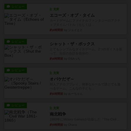
レビュー
充実
エコーズ・オブ・タイム
カードゲームにファイナルファンタジーのアクテ
ィブタイムバトル（もしくは...
約4時間前
by ジェイとと
レビュー
シャット・ザ・ボックス
とてもシンプルなダイスゲーム。2つのダイスを振
って、出目の合計を自分の...
約4時間前
by OSAっち
レビュー
充実
オバケだぞ～
対人アナログプレイ。簡単なルールで誰とでも遊
べるゲーム。こんなの子ども...
約6時間前
by おーちゃん
レビュー
充実
南北戦争
1983年にVictory Gamesが出版した『The Civil ...
約9時間前
by Chaco