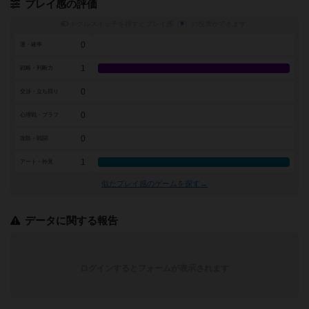
プレイ感の評価
トグルスイッチを押すとプレイ感（
※
）の投票ができます
0
運・確率
1
戦略・判断力
0
交渉・立ち回り
0
心理戦・ブラフ
0
攻防・戦闘
1
アート・外見
似たプレイ感のゲームを探す→
データに関する報告
ログインするとフォームが表示されます