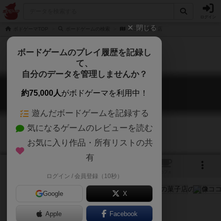
ログイン
閉じる
ボドゲーマTOP
ボードゲームの検索
ロココの菓子店
ボードゲームのプレイ履歴を記録し
て、
自分のデータを管理しませんか？
ロココの菓子店
約75,000人
がボドゲーマを利用中！
La Pâtisserie Rococo
遊んだボードゲームを記録する
気になるゲームのレビューを読む
お気に入り作品・所有リストの共
有
4
トップ
画像
動画
レビュー
カフェ
ログイン / 会員登録（10秒）
Google
X
Apple
ご協力ください
Facebook