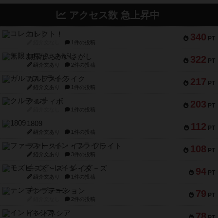
アクセス数 急上昇中
コレクト！
340
PT
紹介文なし
1件の投稿
無限まちがいさがし
322
PT
紹介文あり
2件の投稿
ガルフストライク
217
PT
紹介文あり
1件の投稿
クルティボ
203
PT
紹介文なし
1件の投稿
1809
112
PT
紹介文あり
1件の投稿
ファースト・イン・フライト
108
PT
紹介文あり
3件の投稿
モズビ－ズ・レイダ－ズ
94
PT
紹介文あり
1件の投稿
テンプテーション
79
PT
紹介文なし
2件の投稿
インドネシア
78
PT