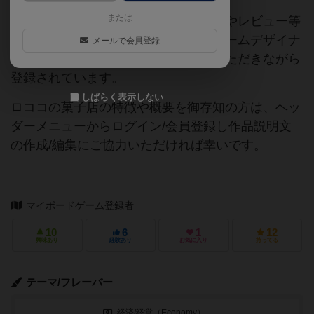
または
当サイトに掲載されている作品説明文やレビュー等
の情報は、ボドゲーマ運営事務局・ゲームデザイナ
メールで会員登録
ーご本人様・有志の皆様にご協力をいただきながら
登録されています。
しばらく表示しない
ロココの菓子店の特徴や概要を御存知の方は、ヘッ
ダーメニューからログイン/会員登録し作品説明文
の作成/編集にご協力いただければ幸いです。
マイボードゲーム登録者
10
6
1
12
興味あり
経験あり
お気に入り
持ってる
テーマ/フレーバー
経済/経営（Economy）