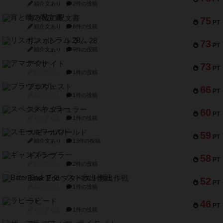
紹介文あり
2件の投稿
宵と暁の呪文書
75
PT
紹介文あり
8件の投稿
リスボン・トラム 28
73
PT
紹介文あり
9件の投稿
アマナイト
73
PT
紹介文なし
1件の投稿
ブラヴェスト
66
PT
紹介文なし
1件の投稿
スペクタキュラー
60
PT
紹介文なし
1件の投稿
スモールワールド
59
PT
紹介文あり
13件の投稿
ギャンブラー
58
PT
紹介文なし
2件の投稿
Bitter End ブタペスト救出作戦
52
PT
紹介文なし
1件の投稿
ラピード
46
PT
紹介文なし
1件の投稿