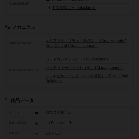
政治経済/各種産業
工業/製造（Manufacture）
メカニクス
エリアマジョリティ（陣取り）（Area Majority /
頻出するメカニクス
Area Control / Area influence）
セットコレクション（Set Collection）
ハンドマネージメント（Hand Management）
得点や資源等の獲得ルール
デッキビルディング（デッキ構築）（Deck / Pool
Building）
作品データ
ロココの菓子店
タイトル
La Pâtisserie Rococo
原題・英題表記
1人～5人
参加人数