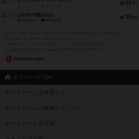
ザ・フラッフィー・ライト
44
PT
紹介文なし
0件の投稿
ふたつの城の物語
39
PT
紹介文あり
6件の投稿
※Apple、Apple のロゴ は、米国および他の国々で登録されたApple Inc.の商標です。
※App Store は、Apple Inc.のサービスマークです。
※Android は、グーグル インコーポレイテッドの商標または登録商標です。
※Google Play とそのロゴは、Google Inc.の商標または登録商標です。
ボドゲーマTOP
ボードゲームを検索する
ボードゲームの新着レビュー
ボードゲーム会情報