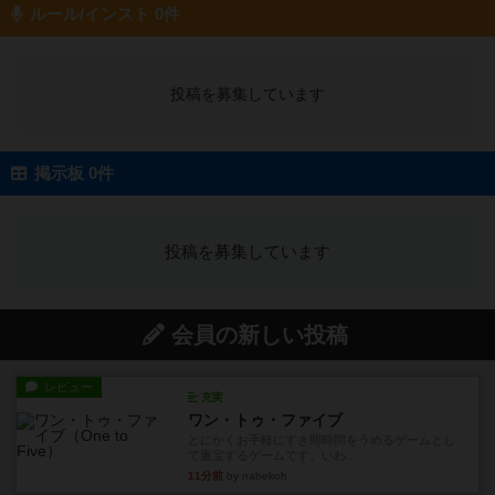
ルール/インスト 0件
投稿を募集しています
掲示板 0件
投稿を募集しています
会員の新しい投稿
レビュー
充実
ワン・トゥ・ファイブ
とにかくお手軽にすき間時間をうめるゲームとし
て重宝するゲームです。いわ...
11分前
by nabekoh