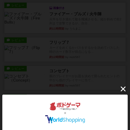
レビュー
画像付き
ファイアー・ブルズ / 火牛陣
火牛を引き連れて敵を殲滅させる。縦か斜めで前2
列まで攻撃できるが、自分...
約11時間前
by うらまこ
レビュー
フリップ７
カードをめくるかパスをするかを決めてパスした
時のカード数字が得点になる...
約12時間前
by mob567
レビュー
コンセプト
親のプレイヤーがお題を決めて限られたヒントの
中から他のプレイヤーに当て...
約12時間前
by mob567
レビュー
海兵隊
1988年にVictory Gamesが出版した
『Leathernec...
約12時間前
by Chaco
ルール/インスト
画像付き
充実