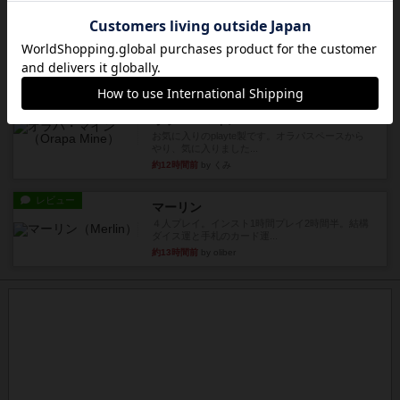
パーミッド
おばあちゃんは猫が大好きです!しかし、あまりに
も多くの猫を飼っているた...
約12時間前
by jurong
レビュー
画像付き
オラパ・マイン
お気に入りのplayte製です。オラパスペースから
やり、気に入りました...
約12時間前
by くみ
レビュー
マーリン
４人プレイ。インスト1時間プレイ2時間半。結構
ダイス運と手札のカード運...
約13時間前
by oliber