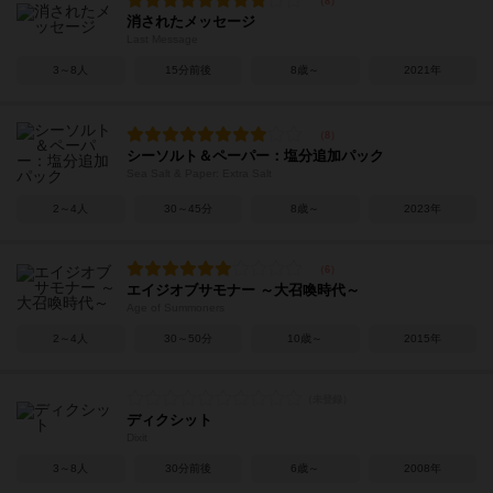
消されたメッセージ
Last Message
3～8人
15分前後
8歳～
2021年
シーソルト＆ペーパー：塩分追加パック
Sea Salt & Paper: Extra Salt
2～4人
30～45分
8歳～
2023年
エイジオブサモナー ～大召喚時代～
Age of Summoners
2～4人
30～50分
10歳～
2015年
ディクシット
Dixit
3～8人
30分前後
6歳～
2008年