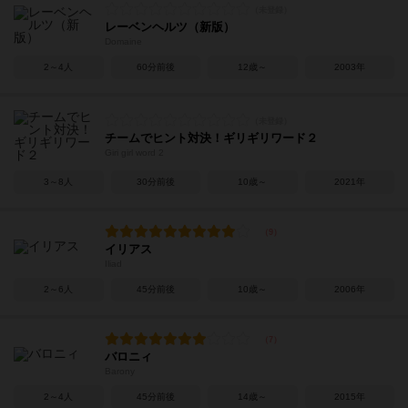
レーベンヘルツ（新版）
Domaine
2～4人
60分前後
12歳～
2003年
チームでヒント対決！ギリギリワード２
Giri girl word 2
3～8人
30分前後
10歳～
2021年
イリアス
Iliad
2～6人
45分前後
10歳～
2006年
バロニィ
Barony
2～4人
45分前後
14歳～
2015年