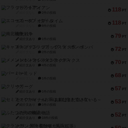
フラットアイアン
118
PT
紹介文なし
2件の投稿
エコーズ・オブ・タイム
118
PT
紹介文なし
8件の投稿
南北戦争
79
PT
紹介文あり
1件の投稿
キャプテン・フリップ：イスラ・ボンバ
72
PT
紹介文なし
2件の投稿
メメントオンラインタクティクス
70
PT
紹介文あり
4件の投稿
パーミッド
68
PT
紹介文なし
1件の投稿
クリーグ
57
PT
紹介文あり
1件の投稿
セミファイナル ～お前はまだ生きている～
53
PT
紹介文あり
1件の投稿
ふたつの街の物語
52
PT
紹介文あり
18件の投稿
クランク! ：冒険者たち（拡張）
50