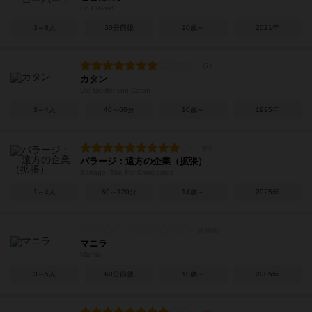
So Clover!
3～6人
30分前後
10歳～
2021年
カタン
Die Siedler von Catan
3～4人
40～60分
10歳～
1995年
バラージ：遠方の企業（拡張）
Barrage: The Far Companies
1～4人
60～120分
14歳～
2025年
マニラ
Manila
3～5人
60分前後
10歳～
2005年