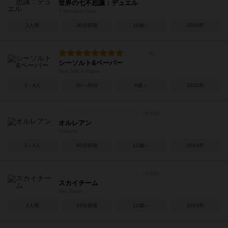
世界の七不思議：デュエル
7 Wonders Duel
2人用
30分前後
10歳～
2015年
シーソルト&ペーパー
Sea Salt & Paper
2～4人
30～45分
8歳～
2022年
オルレアン
Orléans
2～4人
90分前後
12歳～
2014年
スカイチーム
Sky Team
2人用
15分前後
12歳～
2023年