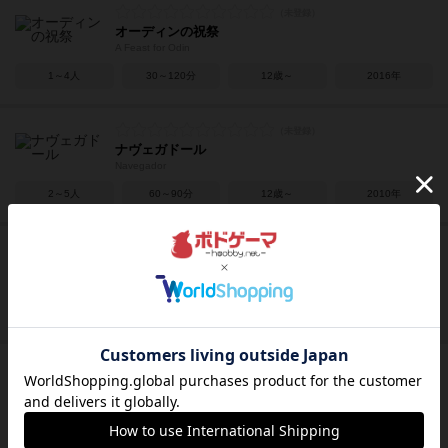
オーディンの祝祭
A Feast for Odin
1～4人
30～120分
12歳～
2016年
ナヴェガドール
Navegador
2～5人
60～90分
12歳～
2010年
コンコルディア：エジプト・クレタ
Concordia: Aegyptus / Creta
2～5人
60～120分
12歳～
2017年
コンコルディア
Concordia
2～5人
100分前後
13歳～
2013年