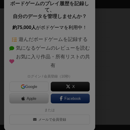
ボドゲーマTOP
ボードゲームのプレイ履歴を記録し
て、
ボードゲームを検索する
自分のデータを管理しませんか？
約75,000人
がボドゲーマを利用中！
ボードゲームの新着レビュー
遊んだボードゲームを記録する
ボードゲーム会情報
気になるゲームのレビューを読む
お気に入り作品・所有リストの共
メカニクス特集
有
掲示板・トピックス
ログイン / 会員登録（10秒）
Google
X
ボドとも・会員一覧
Apple
Facebook
ボードゲーム業界コラム
または
ボドゲーマご利用案内
メールで会員登録