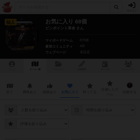
ログイン
お気に入り 68個
仙人
ピンポイント革命 さん
875個
マイボードゲーム
4件
参加コミュニティ
未設定
ウェブページ
トップ
ゲーム一覧
マイリスト
投稿履歴
ボ
ドゲ
会
コミュニティ
評価したゲ
全て
興味あり
経験あり
お気に入り
持ってる
比較する
ーム