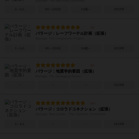
Barrage: The Nile Affair Expansion
2～4人
60～120分
14歳～
2022年
バラージ：レーフワーテル計画（拡張）
Barrage: The Leeghwater Project
1～4人
60～120分
14歳～
2019年
バラージ：地質学的要因（拡張）
Barrage: The Geological Factor
－
－
－
2023年
バラージ：コロラドコネクション（拡張）
Barrage: New Lands – The Colorado Connection
2～4人
－
－
2024年