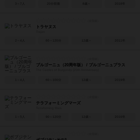
3～7人
20分前後
8歳～
2018年
トラヤヌス
Trajan
2～4人
60～120分
12歳～
2011年
ブルゴーニュ（20周年版） / ブルゴーニュプラス
The Castles of Burgundy (20th Anniversary)
1～4人
60～100分
12歳～
2019年
テラフォーミングマーズ
Terraforming Mars
1～5人
90～120分
12歳～
2016年
ボブジテンその3