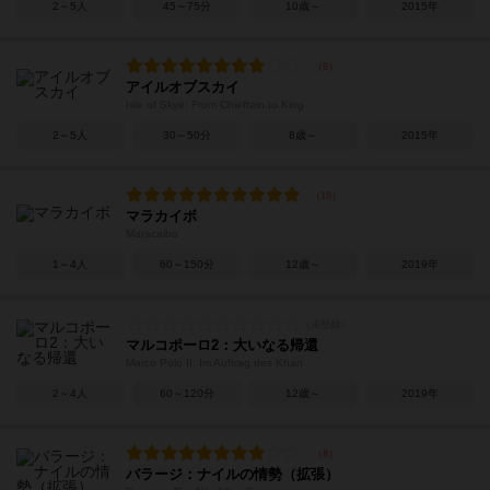
2～5人
45～75分
10歳～
2015年
アイルオブスカイ
Isle of Skye: From Chieftain to King
2～5人
30～50分
8歳～
2015年
マラカイボ
Maracaibo
1～4人
60～150分
12歳～
2019年
マルコポーロ2：大いなる帰還
Marco Polo II: Im Auftrag des Khan
2～4人
60～120分
12歳～
2019年
バラージ：ナイルの情勢（拡張）