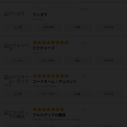
マンダラ
Mandala
2人用
30分前後
10歳～
2019年
ピクチャーズ
Pictures
3～5人
20～30分
8歳～
2019年
コードネーム：デュエット
Codenames Duet
2人用
15～30分
10歳～
2017年
アルカディアの建設
Arkadia / Die Baumeister von Arkadia