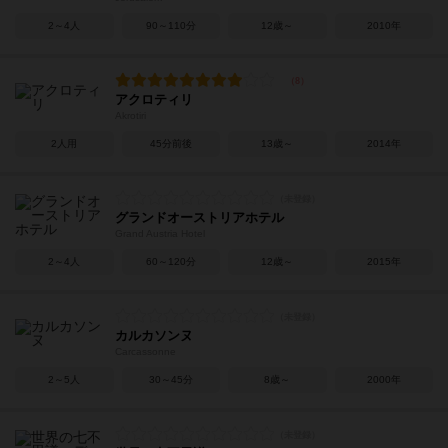
2～4人
90～110分
12歳～
2010年
アクロティリ
Akrotiri
2人用
45分前後
13歳～
2014年
グランドオーストリアホテル
Grand Austria Hotel
2～4人
60～120分
12歳～
2015年
カルカソンヌ
Carcassonne
2～5人
30～45分
8歳～
2000年