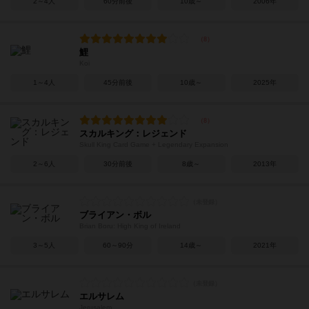
2～4人
60分前後
10歳～
2006年
鯉
Koi
1～4人
45分前後
10歳～
2025年
スカルキング：レジェンド
Skull King Card Game + Legendary Expansion
2～6人
30分前後
8歳～
2013年
ブライアン・ボル
Brian Boru: High King of Ireland
3～5人
60～90分
14歳～
2021年
エルサレム
Jerusalem