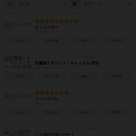
ヒットスター
HITSTER
2～10人
30分前後
16歳～
2022年
白鷺城 / ホワイト・キャッスル 対決
The White Castle Duel
2人用
20～40分
10歳～
2025年
フィンスパン
Finspan
1～5人
45～60分
10歳～
2025年
ことばのクローバー！