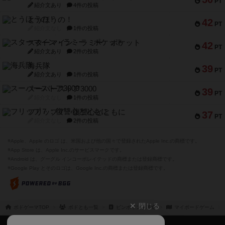
PT
紹介文あり
4件の投稿
とうほうの！
42
PT
紹介文なし
1件の投稿
スターマイン・ラミー ポケット
42
PT
紹介文あり
2件の投稿
海兵隊
39
PT
紹介文あり
1件の投稿
スーパーストア3000
39
PT
紹介文なし
1件の投稿
フリップ７：復讐心とともに
37
PT
紹介文なし
2件の投稿
※Apple、Apple のロゴ は、米国および他の国々で登録されたApple Inc.の商標です。
※App Store は、Apple Inc.のサービスマークです。
※Android は、グーグル インコーポレイテッドの商標または登録商標です。
※Google Play とそのロゴは、Google Inc.の商標または登録商標です。
閉じる
ボドゲーマTOP
ボドとも一覧
ピンポイント革命
マイボードゲーム