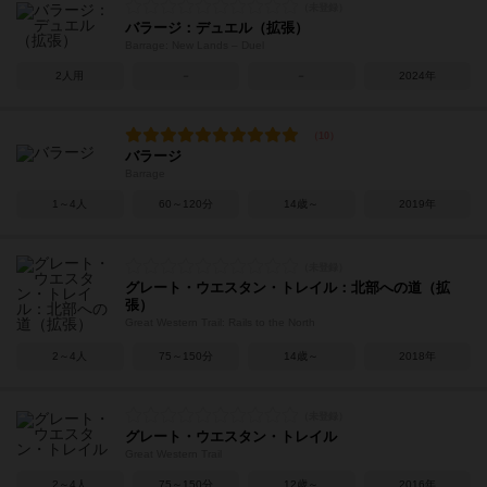
バラージ：デュエル（拡張）
Barrage: New Lands – Duel
2人用
－
－
2024年
バラージ
Barrage
1～4人
60～120分
14歳～
2019年
グレート・ウエスタン・トレイル：北部への道（拡
張）
Great Western Trail: Rails to the North
2～4人
75～150分
14歳～
2018年
グレート・ウエスタン・トレイル
Great Western Trail
2～4人
75～150分
12歳～
2016年