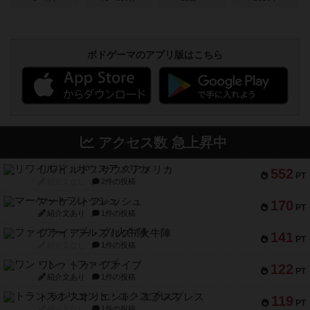
ボドゲーマのアプリ版はこちら
アクセス数 急上昇中
リワイルド：サウスアメリカ
552
PT
紹介文なし
2件の投稿
マーケットフレッシュ
170
PT
紹介文あり
1件の投稿
ファイアー・ブルズ / 火牛陣
141
PT
紹介文なし
1件の投稿
ワン・トゥ・ファイブ
122
PT
紹介文あり
1件の投稿
トランスオリエント・エクスプレス
119
PT
紹介文なし
1件の投稿