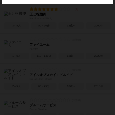
王と枢機卿
Kardinal und König
3～5人
50～60分
12歳～
2000年
ファイユーム
Faiyum
1～5人
110～140分
12歳～
2020年
アイルオブスカイ：ドルイド
Isle of Skye: Druids
2～5人
60～75分
10歳～
2018年
ブルームサービス
Broom Service