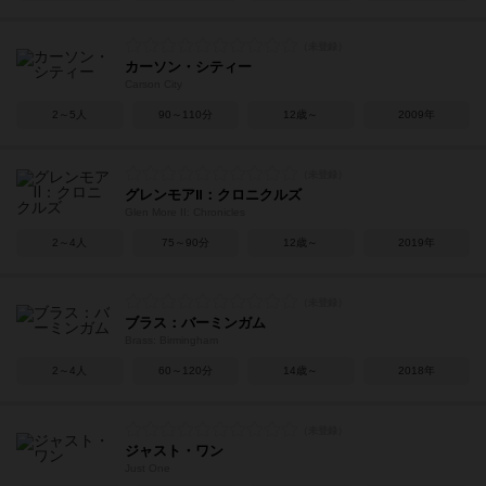
カーソン・シティー
Carson City
2～5人
90～110分
12歳～
2009年
グレンモアⅡ：クロニクルズ
Glen More II: Chronicles
2～4人
75～90分
12歳～
2019年
ブラス：バーミンガム
Brass: Birmingham
2～4人
60～120分
14歳～
2018年
ジャスト・ワン
Just One