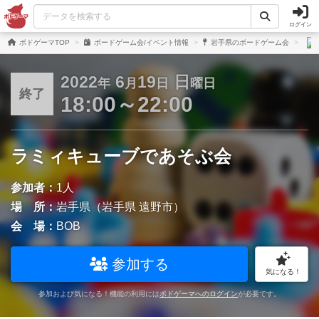
ログイン
ボドゲーマTOP
ボードゲーム会/イベント情報
岩手県のボードゲーム会
2022
6
19
日
年
月
日
曜日
終了
18:00～22:00
ラミィキューブであそぶ会
参加者：
1人
場 所：
岩手県（岩手県 遠野市）
会 場：
BOB
参加する
気になる！
参加および気になる！機能の利用には
ボドゲーマへのログイン
が必要です。