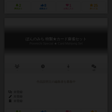
2
8
1
25
興味あり
経験あり
お気に入り
持ってる
ぽんのみち 特製★カード麻雀セット
Ponmichi Special ★ Card Mahjong Set
－
－
ー
0件
作品説明文の編集者を募集中
未登録
未登録
未登録