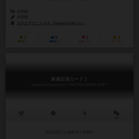
未登録
未登録
スクエアエニックス（Square Enix Co.）
7
3
4
3
興味あり
経験あり
お気に入り
持ってる
麻雀拡張カード２
Mahjong Expansion2 THE PARADIGM SHIFT
－
－
ー
0件
作品説明文の編集者を募集中