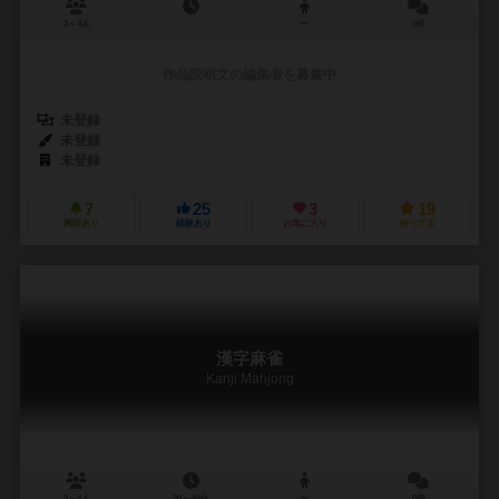
2～4人
－
ー
0件
作品説明文の編集者を募集中
未登録
未登録
未登録
7
25
3
19
興味あり
経験あり
お気に入り
持ってる
漢字麻雀
Kanji Mahjong
3～4人
20～40分
ー
0件