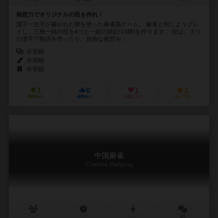
発想力でオリジナルの役を作れ！
漢字一文字が書かれた牌を使った麻雀風ゲーム。 麻雀と同じようプレ
イし、三枚一組の役を4つと一組の頭(計14牌)を作ります。 役は、３つ
の漢字で熟語を作ったり、自由な発想を...
未登録
未登録
未登録
1
0
1
1
興味あり
経験あり
お気に入り
持ってる
中国麻雀
Chinese Mahjong
－
－
ー
0件