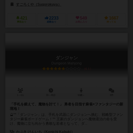
すごろくや（Sugorokuya）
421
2233
549
1667
興味あり
経験あり
お気に入り
持ってる
ダンジャン
Dungeon Mahjong
6.1
1～4人
30～45分
10歳～
5件
「手札を鍛えて、魔物を討て！」 勇者を目指す麻雀×ファンタジーの新
境地！
🔮**「ダンジャン」は、手札を武器にダンジョンへ挑む、戦略型ファン
タジー麻雀ボードゲーム！** 王家のダンジョンへ魔物退治の命を受
け、魔物に立ち向かう勇敢な若者となって、ダ...
かぶき けんいち（Kenichi Kabuki）