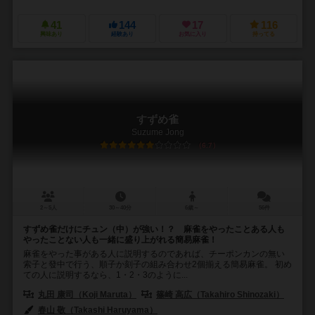
41
144
17
116
興味あり
経験あり
お気に入り
持ってる
すずめ雀
Suzume Jong
6.7
2～5人
30～40分
6歳～
56件
すずめ雀だけにチュン（中）が強い！？ 麻雀をやったことある人も
やったことない人も一緒に盛り上がれる簡易麻雀！
麻雀をやった事がある人に説明するのであれば、チーポンカンの無い
索子と發中で行う、順子か刻子の組み合わせ2個揃える簡易麻雀。 初め
ての人に説明するなら、1・2・3のように...
丸田 康司（Koji Maruta）
篠崎 高広（Takahiro Shinozaki）
春山 敬（Takashi Haruyama）