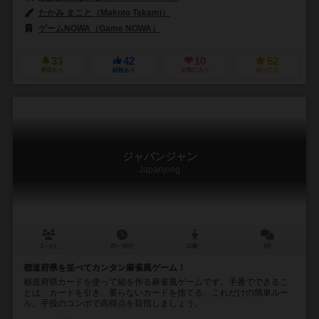
たかみ まこと（Makoto Takami）
ゲームNOWA（Game NOWA）
33
42
10
52
興味あり
経験あり
お気に入り
持ってる
ジャパンジャン
Japanjong
2～6人
20～40分
12歳～
5件
都道府県を並べてカンタン麻雀風ゲーム！
都道府県カードを使って組を作る麻雀風ゲームです。手番でできるこ
とは、カードを引き、要らないカードを捨てる、これだけの簡単ルー
ル。手役のコンボで高得点を目指しましょう。