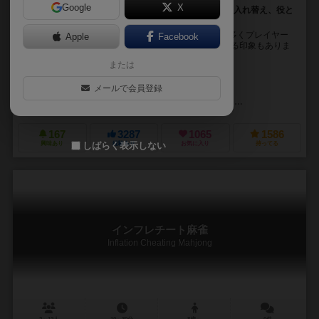
Google
X
歴史がありプレイヤーも多いゲーム。麻雀牌を1つずつ入れ替え、役と
呼ばれる組み合わせにすれば得点！
ボードゲームの中でも、歴史があり年齢層が高い人に多くプレイヤー
Apple
Facebook
がいる印象の麻雀。 タバコをすいつつお金をかけてやる印象もありま
すが、運と戦略（確率計算等）、知識やプレイヤー...
または
未登録
未登録
メールで会員登録
最高位戦日本プロ麻雀協会
日本プロ麻雀協会
101競技連盟
167
3287
1065
1586
しばらく表示しない
興味あり
経験あり
お気に入り
持ってる
インフレチート麻雀
Inflation Cheating Mahjong