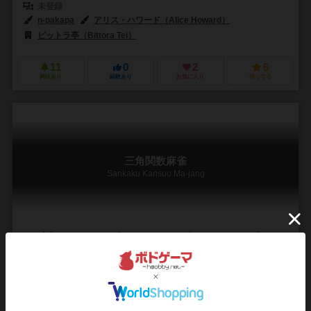
未登録
n-pakapa
アリス・ハワード（Alice Howard）
ビットラ亭（Bittora Tei）
11
0
2
6
興味あり
経験あり
お気に入り
持ってる
三角関数麻雀
Sankaku Kansuu Ma-jang
3～6人
5～60分
10歳～
0件
作品説明文の編集者を募集中
なるしす（Narusisu）