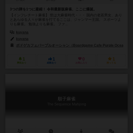
2～12人
10～30分
8歳～
0件
3つの牌を1つに凝縮！ 令和最新版麻雀、ここに爆誕。
【インフレチート麻雀】 世は大麻雀時代・・・ 国内の老若男女、あり
とあらゆる人々が麻雀を打てるここは、ジャンマー王国。 スポーツよ
りも麻雀。 勉強よりも麻雀。 ファ...
kuyana
kuyana
ボドゲカフェパープルオーシャン（Boardgame Cafe Purple Ocean）
1
1
0
1
興味あり
経験あり
お気に入り
持ってる
順子麻雀
The Sequence Mahjong