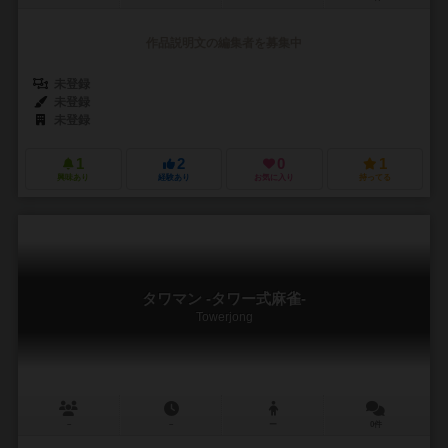
作品説明文の編集者を募集中
未登録
未登録
未登録
1
2
0
1
興味あり
経験あり
お気に入り
持ってる
タワマン -タワー式麻雀-
Towerjong
－
－
ー
0件