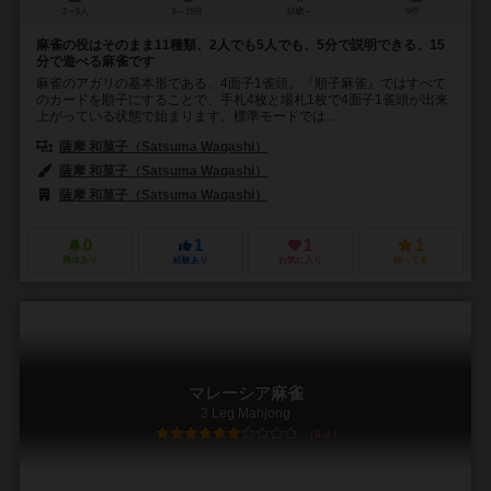
2～5人
5～15分
10歳～
0件
麻雀の役はそのまま11種類、2人でも5人でも、5分で説明できる、15
分で遊べる麻雀です
麻雀のアガリの基本形である、4面子1雀頭。『順子麻雀』ではすべて
のカードを順子にすることで、手札4枚と場札1枚で4面子1雀頭が出来
上がっている状態で始まります。標準モードでは...
薩摩 和菓子（Satsuma Wagashi）
薩摩 和菓子（Satsuma Wagashi）
薩摩 和菓子（Satsuma Wagashi）
0
1
1
1
興味あり
経験あり
お気に入り
持ってる
マレーシア麻雀
3 Leg Mahjong
6.4