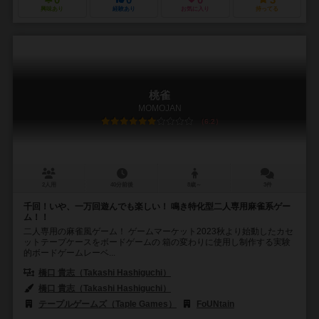
0
0
0
3
興味あり
経験あり
お気に入り
持ってる
桃雀
MOMOJAN
6.2
2人用
40分前後
8歳～
3件
千回！いや、一万回遊んでも楽しい！ 鳴き特化型二人専用麻雀系ゲー
ム！！
二人専用の麻雀風ゲーム！ ゲームマーケット2023秋より始動したカセ
ットテープケースをボードゲームの 箱の変わりに使用し制作する実験
的ボードゲームレーベ...
橋口 貴志（Takashi Hashiguchi）
橋口 貴志（Takashi Hashiguchi）
テープルゲームズ（Taple Games）
FoUNtain