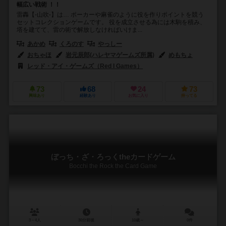
幅広い戦術 ！！
雷轟【-山吹-】は… ポーカーや麻雀のように役を作りポイントを競う
セットコレクションゲームです。 役を成立させる為には木駒を積み、
塔を建てて、雷の術で解放しなければいけま...
あかめ
くろのす
やっしー
おちゃほ
岩元辰郎(ハレヤマゲームズ所属)
めもちょ
レッド・アイ・ゲームズ（Red I Games）
73
68
24
73
興味あり
経験あり
お気に入り
持ってる
ぼっち・ざ・ろっくtheカードゲーム
Bocchi the Rock the Card Game
3～4人
30分前後
10歳～
0件