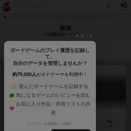
ログイン
ボドゲーマTOP
ボードゲームの検索
麻雀 110個のボードゲーム
麻雀
110個のボードゲーム
閉じる
ボードゲームのプレイ履歴を記録し
検索メニュー
て、
自分のデータを管理しませんか？
約75,000人
がボドゲーマを利用中！
遊んだボードゲームを記録する
麻雀
気になるゲームのレビューを読む
Mahjong
7.7
お気に入り作品・所有リストの共
有
ログイン / 会員登録（10秒）
2～4人
60～180分
ー
28件