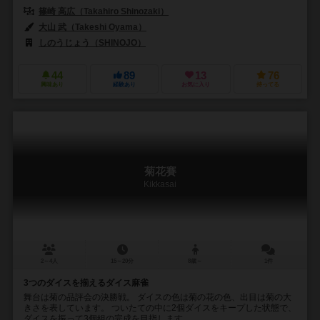
篠崎 高広（Takahiro Shinozaki）
大山 武（Takeshi Oyama）
しのうじょう（SHINOJO）
44
89
13
76
興味あり
経験あり
お気に入り
持ってる
菊花賽
Kikkasai
2～4人
15～20分
8歳～
1件
3つのダイスを揃えるダイス麻雀
舞台は菊の品評会の決勝戦。 ダイスの色は菊の花の色、出目は菊の大
きさを表しています。 ついたての中に2個ダイスをキープした状態で、
ダイスを振って3個組の完成を目指します。...