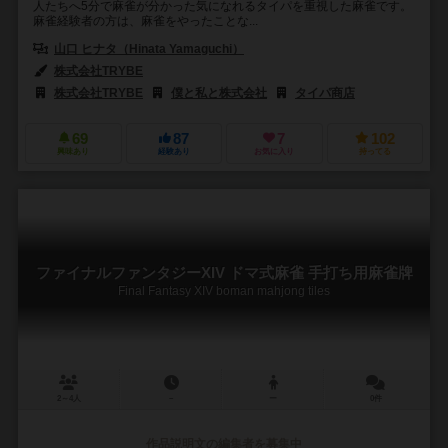
人たちへ5分で麻雀が分かった気になれるタイパを重視した麻雀です。
麻雀経験者の方は、麻雀をやったことな...
山口 ヒナタ（Hinata Yamaguchi）
株式会社TRYBE
株式会社TRYBE
僕と私と株式会社
タイパ商店
69
87
7
102
興味あり
経験あり
お気に入り
持ってる
ファイナルファンタジーXIV ドマ式麻雀 手打ち用麻雀牌
Final Fantasy XIV boman mahjong tiles
2～4人
－
ー
0件
作品説明文の編集者を募集中