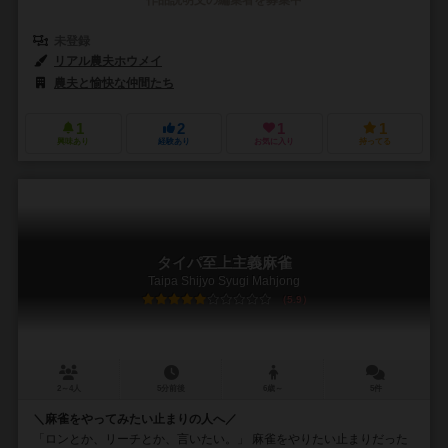
未登録
リアル農夫ホウメイ
農夫と愉快な仲間たち
1
2
1
1
興味あり
経験あり
お気に入り
持ってる
タイパ至上主義麻雀
Taipa Shijyo Syugi Mahjong
5.9
2～4人
5分前後
6歳～
5件
＼麻雀をやってみたい止まりの人へ／
「ロンとか、リーチとか、言いたい。」 麻雀をやりたい止まりだった