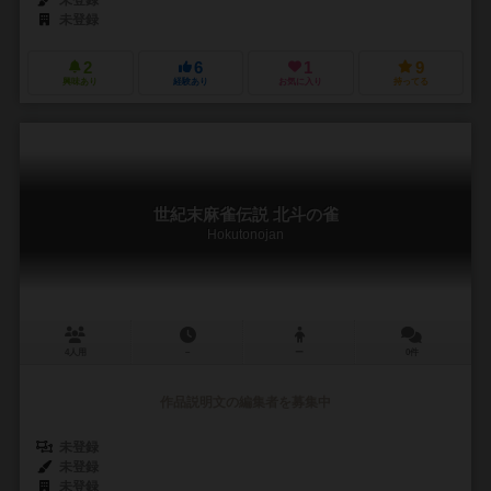
未登録
2
6
1
9
興味あり
経験あり
お気に入り
持ってる
世紀末麻雀伝説 北斗の雀
Hokutonojan
4人用
－
ー
0件
作品説明文の編集者を募集中
未登録
未登録
未登録