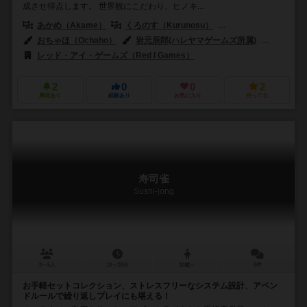
成させ得点します。 世界観にこだわり、ヒノキ...
あかめ（Akame）
くろのす（Kurunosu）
やっしー（Yassy）
おちゃほ（Ochaho）
岩元辰郎(ハレヤマゲームズ所属)
岩船ひ
レッド・アイ・ゲームズ（Red I Games）
2
0
0
2
興味あり
経験あり
お気に入り
持ってる
寿司雀
Sushi-jong
3～5人
10～20分
10歳～
0件
お手軽セットコレクション、ストレスフリーなシステム設計、アペン
ドルールで繰り返しプレイにも堪える！