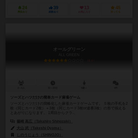
24
39
13
45
興味あり
経験あり
お気に入り
持ってる
オールグリーン
ALL GREEN
6.0
2～6人
10～20分
6歳～
4件
ソーズとハツだけの簡単カード麻雀ゲーム
ソーズとハツだけの簡略化した麻雀カードゲームです。 ５枚の手札を2
枚（同じカード2枚）＋3枚（同じカード3枚or連番3枚）の形で揃える
とあがりになります。 1周目からクラ...
篠崎 高広（Takahiro Shinozaki）
大山 武（Takeshi Oyama）
しのうじょう（SHINOJO）