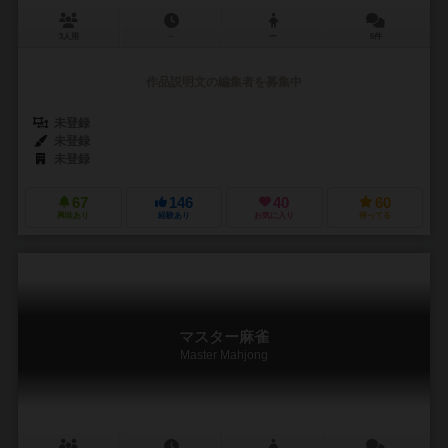
3人用
－
ー
6件
作品説明文の編集者を募集中
未登録
未登録
未登録
67
146
40
60
興味あり
経験あり
お気に入り
持ってる
マスター麻雀
Master Mahjong