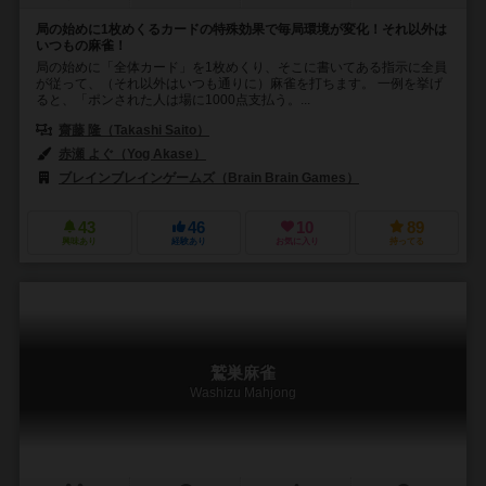
局の始めに1枚めくるカードの特殊効果で毎局環境が変化！それ以外は
いつもの麻雀！
局の始めに「全体カード」を1枚めくり、そこに書いてある指示に全員
が従って、（それ以外はいつも通りに）麻雀を打ちます。 一例を挙げ
ると、「ポンされた人は場に1000点支払う。...
齋藤 隆（Takashi Saito）
赤瀬 よぐ（Yog Akase）
ブレインブレインゲームズ（Brain Brain Games）
43
46
10
89
興味あり
経験あり
お気に入り
持ってる
鷲巣麻雀
Washizu Mahjong