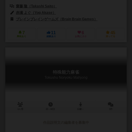
齋藤 隆（Takashi Saito）
赤瀬 よぐ（Yog Akase）
ブレインブレインゲームズ（Brain Brain Games）
7
11
6
45
興味あり
経験あり
お気に入り
持ってる
特殊能力麻雀
Tokushu Noryoku Mahjong
4人用
20～60分
12歳～
0件
作品説明文の編集者を募集中