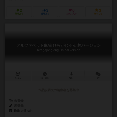
2
3
0
3
興味あり
経験あり
お気に入り
持ってる
アルファベット麻雀 ひらがじゃん 牌バージョン
hiragajong english hai version
2～4人
15～60分
7歳～
0件
作品説明文の編集者を募集中
未登録
未登録
EdisonBrain