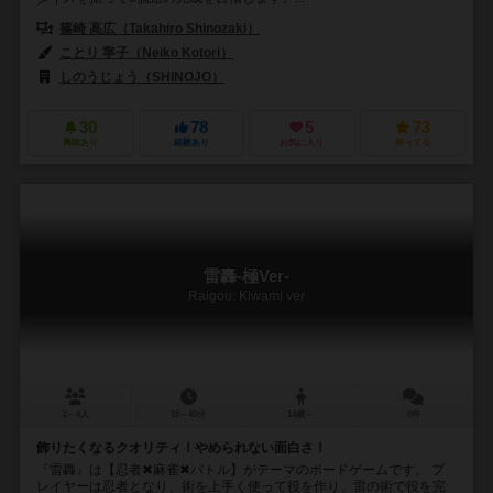
篠崎 高広（Takahiro Shinozaki）
ことり 寧子（Neiko Kotori）
しのうじょう（SHINOJO）
30
78
5
73
興味あり
経験あり
お気に入り
持ってる
雷轟-極Ver-
Raigou: Kiwami ver
2～4人
15～40分
14歳～
0件
飾りたくなるクオリティ！やめられない面白さ！
『雷轟』は【忍者✖麻雀✖バトル】がテーマのボードゲームです。 プ
レイヤーは忍者となり、術を上手く使って役を作り、雷の術で役を完