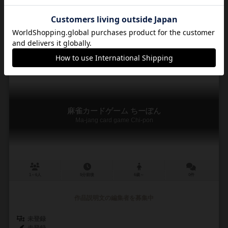
未登録
なるしす娯楽学会（Narusisu GG）
3
1
0
5
興味あり
経験あり
お気に入り
持ってる
麻雀カードゲーム ちーぽん
Ma-jang card game Chi-pon
1～6人
5分前後
6歳～
0件
作品説明文の編集者を募集中
未登録
未登録