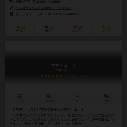
樫尾 忠英（Tadahide Kashio）
たちばな いさぎ（Isagi Tachibana）
ガーデンゲームズ（The Garden Games）
13
30
10
21
興味あり
経験あり
お気に入り
持ってる
ヤオチュー！
YAOCHU!
6.0
2～4人
20分前後
8歳～
3件
一九字牌だけのシンプルで派手な麻雀ゲーム！！
一九字牌のみで構成されているため、普通にあがっても必ず混老頭の
かたちになり、役満もどんどんでるため漫画のような派手な麻雀がで
きます。 カードで簡単に持ち運べ、あがり役一...