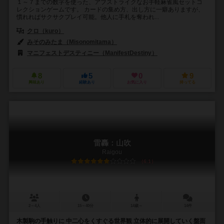
１～７までの数字を使った、アブストライクなお手軽麻雀風セットコ
レクションゲームです。 カードの集め方、出し方に一癖ありますが、
慣れればサクサクプレイ可能。他人に手札を奪われ...
クロ（kuro）
みそのみたま（Misonomitama）
マニフェストデスティニー（ManifestDestiny）
8
5
0
9
興味あり
経験あり
お気に入り
持ってる
雷轟：山吹
Raigou
6.1
2～4人
15～40分
14歳～
14件
木製駒の手触りに 中二心をくすぐる世界観 立体的に展開していく盤面