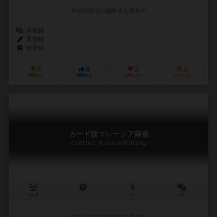
作品説明文の編集者を募集中
未登録
未登録
未登録
0
8
2
6
興味あり
経験あり
お気に入り
持ってる
カード版マレーシア麻雀
Card ban Malaysia Mahjong
3人用
－
ー
0件
作品説明文の編集者を募集中