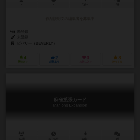
－
－
7歳～
0件
作品説明文の編集者を募集中
未登録
未登録
ビバリー（BEVERLY）
4
2
0
8
興味あり
経験あり
お気に入り
持ってる
麻雀拡張カード
Mahjong Expansion
4人用
30～60分
12歳～
1件