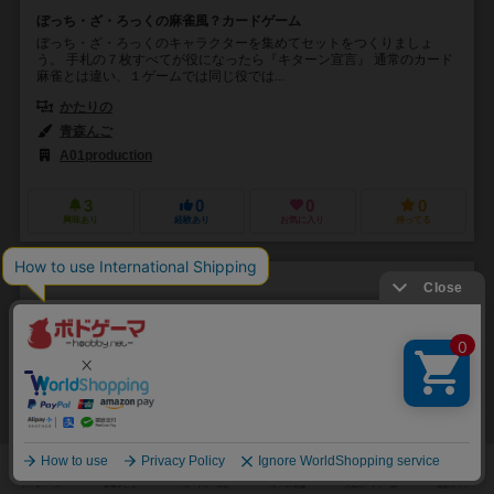
ぼっち・ざ・ろっくの麻雀風？カードゲーム
ぼっち・ざ・ろっくのキャラクターを集めてセットをつくりましょ
う。 手札の７枚すべてが役になったら『キターン宣言』 通常のカード
麻雀とは違い、１ゲームでは同じ役では...
かたりの
青森んご
A01production
3
0
0
0
興味あり
経験あり
お気に入り
持ってる
象棋麻将
Xiangqi Mahjong
6.2
2～4人
30～60分
8歳～
4件