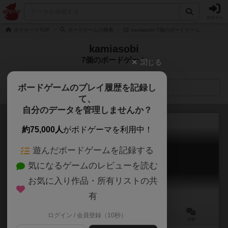
ログイン
ボドゲーマTOP
ボードゲームの検索
kamiasobi 7個のボードゲーム
kamiasobi
7個のボードゲーム
閉じる
ボードゲームのプレイ履歴を記録し
検索メニュー
て、
自分のデータを管理しませんか？
約75,000人
がボドゲーマを利用中！
遊んだボードゲームを記録する
神さま日本酒でございます
気になるゲームのレビューを読む
Kamisama nihonshu de gozaimasu
6.4
お気に入り作品・所有リストの共
有
ログイン / 会員登録（10秒）
3～5人
15～20分
8歳～
27件