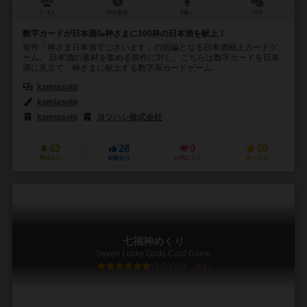
2～6人
20分前後
8歳～
12件
数字カードが日本酒🍶神さまに100杯の日本酒を献上！
前作「神さま日本酒でございます」の続編となる日本酒献上カードゲ
ーム。 日本酒の素材を集める前作に対し、こちらは数字カードを日本
酒に見立て、神さまに献上する数字系カードゲーム...
kamiasobi
kamiasobi
kamiasobi
ヨツハシ株式会社
62
28
9
50
興味あり
経験あり
お気に入り
持ってる
七福神めくり
Seven Lucky Gods Card Game
6.3