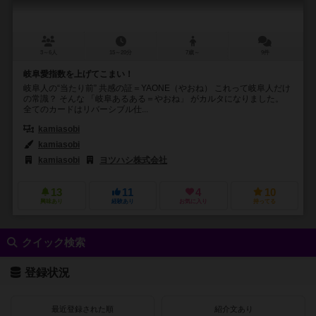
3～6人
15～20分
7歳～
9件
岐阜愛指数を上げてこまい！
岐阜人の“当たり前” 共感の証＝YAONE（やおね） これって岐阜人だけ
の常識？ そんな 「岐阜あるある＝やおね」 がカルタになりました。
全てのカードはリバーシブル仕...
kamiasobi
kamiasobi
kamiasobi
ヨツハシ株式会社
13
11
4
10
興味あり
経験あり
お気に入り
持ってる
クイック検索
登録状況
最近登録された順
紹介文あり