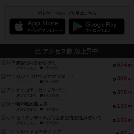
ボドゲーマのアプリ版はこちら
アクセス数 急上昇中
無限まちがいさがし
574
PT
紹介文あり
2件の投稿
リワイルド：サウスアメリカ
389
PT
紹介文なし
2件の投稿
アンダー・ザ・テーブラー
378
PT
紹介文あり
1件の投稿
宵と暁の呪文書
133
PT
紹介文あり
8件の投稿
セミファイナル ～お前はまだ生きている～
103
PT
紹介文あり
1件の投稿
ワン・トゥ・ファイブ
97