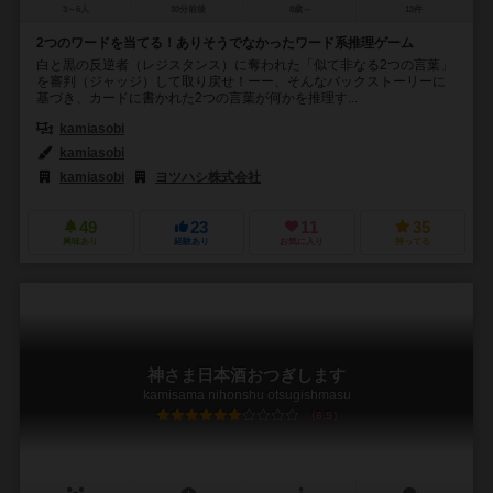
3～6人
30分前後
8歳～
13件
2つのワードを当てる！ありそうでなかったワード系推理ゲーム
白と黒の反逆者（レジスタンス）に奪われた「似て非なる2つの言葉」
を審判（ジャッジ）して取り戻せ！ーー、そんなバックストーリーに
基づき、カードに書かれた2つの言葉が何かを推理す...
kamiasobi
kamiasobi
kamiasobi
ヨツハシ株式会社
49
23
11
35
興味あり
経験あり
お気に入り
持ってる
神さま日本酒おつぎします
kamisama nihonshu otsugishmasu
6.5