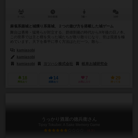
3～4人
30分前後
7歳～
10件
麻雀系築城と城獲り系落城、２つの遊び方を搭載した城ゲーム
舞台は勇将・猛将らが対立する、群雄割拠の時代からX年後の日ノ本。
この世界では主と楔を失った城たちが散り散りになり、世は混迷を極
めています。天下を泰平に導く方法はただ一つ。散ら...
kamiasobi
kamiasobi
kamiasobi
ヨツハシ株式会社
岐阜お城研究会
18
14
7
29
興味あり
経験あり
お気に入り
持ってる
うっかり酒屋の徳兵衛さん
Tipsy Tokubei: A Sake Memory Game
6.5