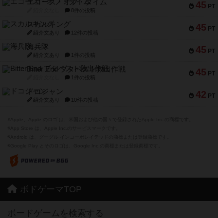
エコーズ・オブ・タイム
45
PT
紹介文なし
8件の投稿
スカルキング
45
PT
紹介文あり
12件の投稿
海兵隊
45
PT
紹介文あり
1件の投稿
Bitter End ブタペスト救出作戦
45
PT
紹介文なし
1件の投稿
ドコジャン
42
PT
紹介文あり
10件の投稿
※Apple、Apple のロゴ は、米国および他の国々で登録されたApple Inc.の商標です。
※App Store は、Apple Inc.のサービスマークです。
※Android は、グーグル インコーポレイテッドの商標または登録商標です。
※Google Play とそのロゴは、Google Inc.の商標または登録商標です。
ボドゲーマTOP
ボードゲームを検索する