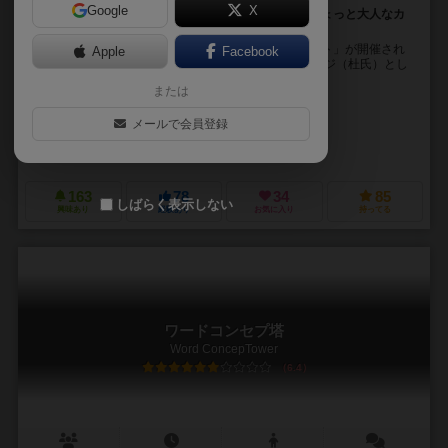
Google
X
日本酒の種類やトリビア、楽しみ方も散りばめた、ちょっと大人なカ
ードゲーム
日本で世界中の神さまが集う「神さまへべれけサミット」が開催され
Apple
Facebook
ることになりました。 プレイヤーたちは名だたるトージ（杜氏）とし
て、ホスト国である日本の神さまイザナギとイザナ...
または
kamiasobi
メールで会員登録
kamiasobi
kamiasobi
ヨツハシ株式会社
163
78
34
85
しばらく表示しない
興味あり
経験あり
お気に入り
持ってる
ワードコンセプ塔
Word ConcepTower
6.4