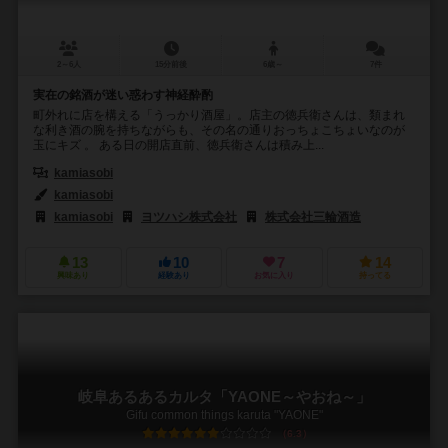
2～6人
15分前後
6歳～
7件
実在の銘酒が迷い惑わす神経酔酌
町外れに店を構える「うっかり酒屋」。店主の徳兵衛さんは、類まれ
な利き酒の腕を持ちながらも、その名の通りおっちょこちょいなのが
玉にキズ 。 ある日の開店直前、徳兵衛さんは積み上...
kamiasobi
kamiasobi
kamiasobi
ヨツハシ株式会社
株式会社三輪酒造
13
10
7
14
興味あり
経験あり
お気に入り
持ってる
岐阜あるあるカルタ「YAONE～やおね～」
Gifu common things karuta "YAONE"
6.3