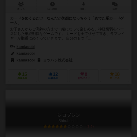
2～7人
15～20分
3歳～
12件
カードをめくるだけ！なんだか笑顔になっちゃう「めでた系カードゲ
ーム」
お子さんからご高齢の方まで一緒になって楽しめる、神経衰弱をベー
スにした単純明快なゲームです。 カードを全て伏せて置き、各プレイ
ヤーが順番にめくっていきます。 自分のもつ「...
kamiasobi
kamiasobi
kamiasobi
ヨツハシ株式会社
15
12
8
18
興味あり
経験あり
お気に入り
持ってる
シロブシン
Shirobushin
6.5