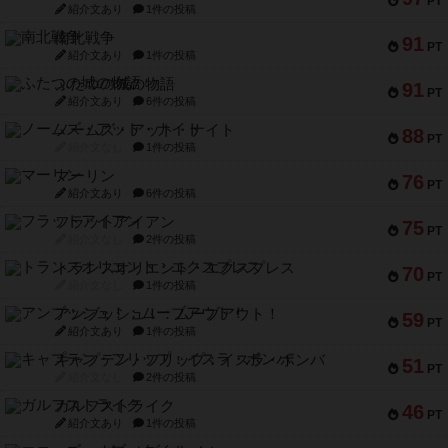
PT
紹介文あり
1件の投稿
南北戦争
91
PT
紹介文あり
1件の投稿
ふたつの城の物語
91
PT
紹介文あり
6件の投稿
ノームズ・アット・ナイト
88
PT
紹介文なし
1件の投稿
マーリン
76
PT
紹介文あり
6件の投稿
フラットアイアン
75
PT
紹介文なし
2件の投稿
トランスオリエント・エクスプレス
70
PT
紹介文なし
1件の投稿
アンブッシュ！：ムーブアウト！
59
PT
紹介文あり
1件の投稿
キャプテン・フリップ：イスラ・ボンバ
51
PT
紹介文なし
2件の投稿
ガルフストライク
46
PT
紹介文あり
1件の投稿