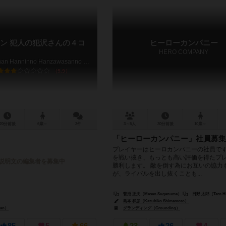
ン 犯人の犯沢さんの４コ
ヒーローカンパニー
HERO COMPANY
Detective Conan Hanninno Hanzawasanno 4komamanga
5.9
20分前後
6歳～
3件
3～5人
30分前後
10歳～
「ヒーローカンパニー」社員募集
プレイヤーはヒーロカンパニーの社員です
を戦い抜き、もっとも高い評価を得たプ
説明文の編集者を募集中
勝利します。 敵を倒す為にお互いの協力
が、ライバルを出し抜くことも...
菅沼 正夫（Masao Suganuma）
日野 太郎（Taro H
島本 和彦（Kazuhiko Shimamoto）
an）
グランディング（Grounding）