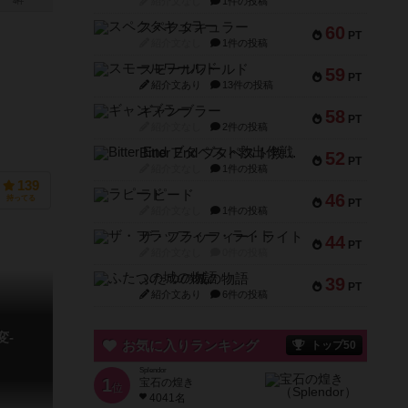
紹介文なし
1件の投稿
4件
スペクタキュラー
60
PT
紹介文なし
1件の投稿
スモールワールド
59
PT
紹介文あり
13件の投稿
ギャンブラー
58
PT
紹介文なし
2件の投稿
Bitter End ブタペスト救出作戦
52
PT
紹介文なし
1件の投稿
139
ラピード
46
持ってる
PT
紹介文なし
1件の投稿
ザ・フラッフィー・ライト
44
PT
紹介文なし
0件の投稿
ふたつの城の物語
39
PT
紹介文あり
6件の投稿
変-
お気に入りランキング
トップ50
Splendor
1
宝石の煌き
位
4041名