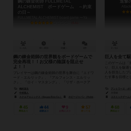
鋼の錬金術師 FULLMETAL
進撃
ALCHEMIST ボードゲーム ～約束
Attack
の日～
FULLMETAL ALCHEMIST board game 〜Yakusokunohi〜
6.0
1～4人
30～45分
10歳～
4件
2～5人
鋼の錬金術師の世界観をボードゲームで
巨人を全て駆
完全再現！！お父様の陰謀を阻止せ
このゲームは「
よ！！
り、巨人を駆逐
人を担当したプ
プレイヤーは鋼の錬金術師の世界を舞台に『エドワ
たす事を目標としま
ード・エルリック』、『アルフォンス・エルリッ
ク』、『ロイ・マスタング』、『リザ・ホークア
イ』、『グリード&リン・ヤオ』、『スカー...
嶋村直生
アントワーヌ・ボウザ（
中村蒔人
未登録
スクエアエニックス（Square Enix Co.）
ホビージャパン（Hobby Japan）
コスミックゲームズ（C
45
44
9
57
68
興味あり
経験あり
お気に入り
持ってる
興味あり