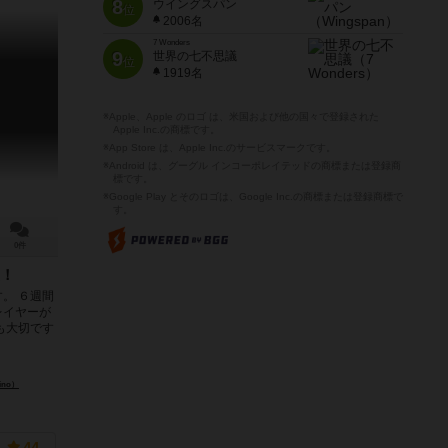
8
ウイングスパン
位
2006名
7 Wonders
9
世界の七不思議
位
1919名
※Apple、Apple のロゴ は、米国および他の国々で登録された
Apple Inc.の商標です。
※App Store は、Apple Inc.のサービスマークです。
※Android は、グーグル インコーポレイテッドの商標または登録商
標です。
※Google Play とそのロゴは、Google Inc.の商標または登録商標で
す。
0件
！
。 ６週間
レイヤーが
も大切です
ino）