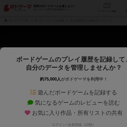
世界のボードゲームを楽しもう！
ボードゲーム専門の総合情報サイト
データベース
検
ボドゲーマTOP
ボードゲームの検索
漫画原作 91個のボードゲーム
ボードゲームのプレイ履歴を記録して
さくさく表示
じっくり表示
自分のデータを管理しませんか？
商品名、商品説明文、デザイナー名、テーマ名、メカニクス名を対象にフリー
ゲームデザイナー名を指定して
フリーワード
ゲームデザイナー
約75,000人
がボドゲーマを利用中！
遊んだボードゲームを記録する
対象年齢を指定します。
世界観や登場人
対象年齢
テーマ/フレー
気になるゲームのレビューを読む
お気に入り作品・所有リストの共有
ログイン / 会員登録（10秒）