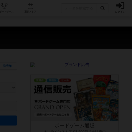
ログイン
カフェ/店舗
人気ボードゲーム
通販ストア
発売年
ます。マニュアルを読む時間や参加者へのルール説明時間は含まれていないため、初めて遊
できるよう、中世ファンタジー・クッキング・海賊同士の対決など、ゲームコンセプトを絞
にボードゲームに慣れている方向けの絞込機能です。例えば「ダイスロール」はランダム値
ボードゲーム通販
オンラインストアで7,500商品を販売中