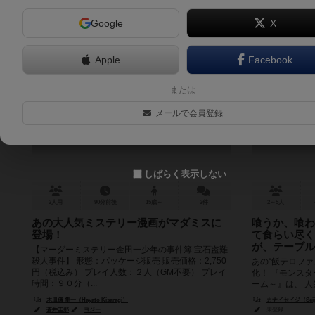
Google
X
Apple
Facebook
金田一少年の事件簿 宝石盗難殺人事
モンスター
または
件
ボードゲー
メールで会員登録
The Kindaichi Case Files: Hosekitonan Satsujinjiken
6.0
しばらく表示しない
2人用
90分前後
15歳～
2件
2～5人
あの大人気ミステリー漫画がマダミスに
喰うか、喰わ
登場！
て食らい尽く
が、テーブル
【マーダーミステリー金田一少年の事件簿 宝石盗難
殺人事件】 形態：パッケージ販売 販売価格：2,750
あの“飯テロフ
円（税込み） プレイ人数：２人（GM不要） プレイ
化！ 『モンス
時間：９０分（...
ーム～』は、 
ンスターメーカー』
木皿儀 隼一（Hayato Kisaragi）
カナイセイジ（Seiji
蒼井圭那
ヨジー
未登録