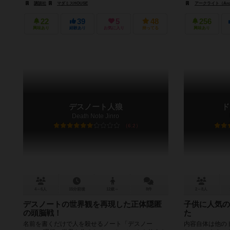
講談社
マダミスHOUSE
アークライト（Arcl
22
39
5
48
256
興味あり
経験あり
お気に入り
持ってる
興味あり
デスノート人狼
ド
Death Note Jinro
6.2
4～6人
15分前後
12歳～
8件
2～8人
デスノートの世界観を再現した正体隠匿
子供に人気の
の頭脳戦！
た
名前を書くだけで人を殺せるノート「デスノー
内容自体は他の