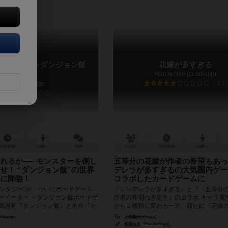
イーター ～ダンジョン飯
花嫁が多すぎる
ム～
Hanayome ga osugiru
Monster eater
5.8
6.5
45分前後
10歳～
21件
2～5人
15分前後
10歳～
れるか── モンスターを倒し
五等分の花嫁が作者の希望もあっ
せ！ “ダンジョン飯”の世界
デレラが多すぎるの大気圏内ゲー
に降臨！
コラボしたカードゲームに
ァンタジー”が、ついにボードゲーム
『シンデレラが多すぎる』と『「五等分
ターイーター ～ダンジョン飯ボードゲ
作者の春場ねぎ先生』のコラボ キャラ属
人気漫画『ダンジョン飯』と名作『モ
から２種類に変わる一方、新たに「花嫁
が...
いう要素が追加された。 パッケ...
 Kanai）
大気圏内ゲームズ
春場ねぎ（Haruba Negi）