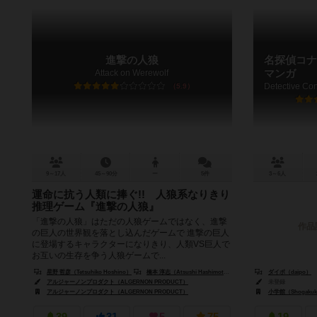
進撃の人狼
名探偵コナ
Attack on Werewolf
マンガ
5.9
9～17人
45～90分
ー
5件
3～6人
運命に抗う人類に捧ぐ!! 人狼系なりきり
推理ゲーム『進撃の人狼』
「進撃の人狼」はただの人狼ゲームではなく、進撃
作品
の巨人の世界観を落とし込んだゲームで 進撃の巨人
に登場するキャラクターになりきり、人類VS巨人で
お互いの生存を争う人狼ゲームで...
星野 哲彦（Tetsuhiko Hoshino）
橋本 淳志（Atsushi Hashimoto）
ダイポ（daipo）
アルジャーノンプロダクト（ALGERNON PRODUCT）
未登録
アルジャーノンプロダクト（ALGERNON PRODUCT）
小学館（Shogakuk