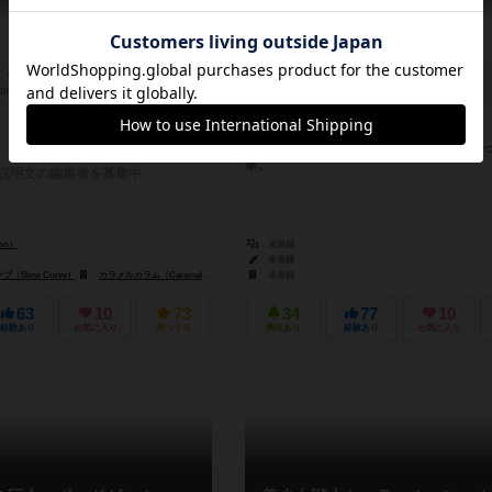
10分前後
10歳～
5件
3～4人
20分前後
10歳～
呪術廻戦のボードゲーム！
アクリルスタンドやタイルががっつり入
華。
説明文の編集者を募集中
no）
未登録
未登録
Slow Curve）
カラメルカラム（Caramel Column Inc.）
未登録
63
10
73
34
77
10
経験あり
お気に入り
持ってる
興味あり
経験あり
お気に入り