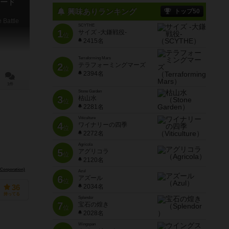
ード
興味ありランキング
トップ50
 Battle
SCYTHE
1
サイズ -大鎌戦役-
位
2415名
Terraforming Mars
2
テラフォーミングマーズ
位
2394名
1件
Stone Garden
3
枯山水
位
2281名
Viticulture
4
ワイナリーの四季
位
2272名
Agricola
5
アグリコラ
位
2120名
rporation)
ムズ（Don't Panic Games）
Azul
6
アズール
位
2034名
36
持ってる
Splendor
7
宝石の煌き
位
2028名
Wingspan