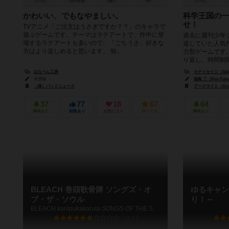
2～5人
10分前後
6歳～
3件
1～4人
かわいい、でもなやましい。
科学王国の一
せ！
TVアニメ「ご注文はうさぎですか？？」のキャラで
遊ぶゲームです。テーマはラテアートで、作中に登
過去に週刊少年
場するラテアートも多いので、「ごちうさ」好きな
送していた人気作
方はより楽しめると思います。 知...
力型ゲームです
り返し、時間制限
はなぺん工房
カナイセイジ（Seiji
未登録
福島 了（Ryo Fuku
（株）バッドニュース
アークライト（Arcl
37
77
18
67
64
興味あり
経験あり
お気に入り
持ってる
興味あり
BLEACH 巻頭歌骨牌 ソングズ・オ
ゆるキャン
ブ・ザ・ソウル
り！～
BLEACH kantoukakaruta SONGS OF THE SOUL
6.2