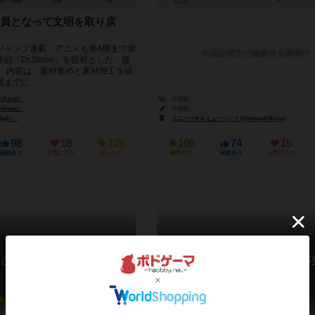
30～90分
10歳～
7件
2人用
－
ー
員となって文明を取り戻
ジャンプ連載、アニメも第4期まで放
作品説明文の編集者を募集中
品『Dr.Stone』を題材とした、協
。 内容は、素材集めと素材加工を繰
までに...
 Kanai）
未登録
shima）
未登録
ight）
ユニバーサルミュージック (Universal Music)
98
18
126
106
74
15
経験あり
お気に入り
持ってる
興味あり
経験あり
お気に入り
△～どこでもテント張
呪術廻戦 呪霊逃走 -渋谷事
Jujutukaisen jureitousou
Yurucamp
6.1
5.9