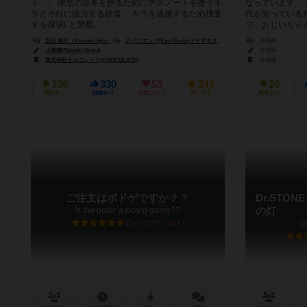
ト」。 理想の世界を作るためにデスノートを使うキ
なっています。
ラとそれに協力する信者。 キラを逮捕するため捜査
代が知っている
する探偵Lと警察。 ...
で、おじいちゃん
氏田 雄介（Yusuke Ujita）
カイジエンド(Kaizi Endo)ミヤザキユウ(Yuu Miyazaki)
未登録
谷川 瑛一(Eiich
小畑健(Takeshi Obata)
未登録
株式会社チョコレイト(CHOCOLATE)
未登録
106
330
53
241
20
興味あり
経験あり
お気に入り
持ってる
興味あり
ご注文はボドゲですか？？
Dr.STO
Is the order a board game??
の灯
D
6.1