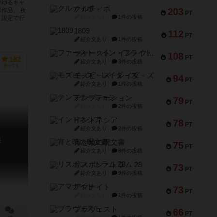
がゆるキャ
クルティボ
203
作品。 夜
PT
紹介文なし
1件の投稿
う設定で行
1809
112
PT
紹介文あり
1件の投稿
ファースト・イン・フライト
108
PT
182
紹介文あり
3件の投稿
持ってる
モズビ－ズ・レイダ－ズ
94
PT
紹介文あり
1件の投稿
テンプテーション
79
PT
紹介文なし
2件の投稿
インドネシア
78
PT
紹介文あり
2件の投稿
儀
宵と暁の呪文書
75
PT
紹介文あり
8件の投稿
リスボン・トラム 28
73
PT
紹介文あり
9件の投稿
アマナイト
73
PT
紹介文なし
1件の投稿
ブラヴェスト
66
PT