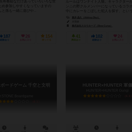
 長寿番組なだけあっていろいろな世
ルールはワンナイト人狼。キャラクター
ため参加しやすくなっていますの
ン△の野クルメンバーになっているコラボ
と孫も一緒に遊びや...
中にカレーをこぼした犯人を探す、とい
われるワンナイト人狼です。 ...
i Tanikawa)
奥井 晶久（Akihisa Okui）
未登録
株式会社スロウカーブ（Slow Curve）
187
26
154
41
102
24
経験あり
お気に入り
持ってる
興味あり
経験あり
お気に入り
NE ボードゲーム 千空と文明
HUNTER×HUNTER 軍
HUNTER×HUNTER Gungi
r.STONE Boardgame
6.3
6.1