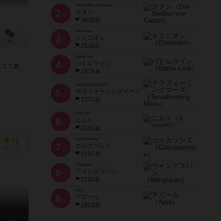
Die Siedler von Catan
2
カタン
位
3616名
Dominion
3
ドミニオン
位
4件
2529名
Battle Line
4
バトルライン
ってて豪
位
2378名
Terraforming Mars
5
テラフォーミングマーズ
位
2371名
6 nimmt!
6
ニムト
位
2202名
Carcassonne
72
7
カルカソンヌ
持ってる
位
2191名
Wingspan
8
ウイングスパン
位
2150名
Azul
9
アズール
位
1903名