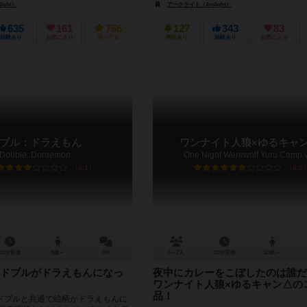
ight）
アークライト（Arclight）
635
161
756
127
343
83
経験あり
お気に入り
持ってる
興味あり
経験あり
お気に入り
ブル：ドラえもん
ワンナイト人狼×ゆるキャ
Dobble: Doraemon
One Night Werewolf Yuru Camp 
6.1
6.0
15分前後
6歳～
4件
3～7人
10分前後
10歳～
ドブルがドラえもんになっ
夜中にカレーをこぼしたのは誰
ワンナイト人狼×ゆるキャン△の
品！
ドブルと共通で絵柄がドラえもんに