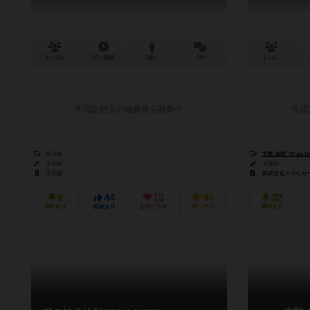
3～10人
30分前後
6歳～
0件
1～4人
作品説明文の編集者を募集中
作品
未登録
大野 真樹（Maki O
未登録
未登録
未登録
株式会社スロウカーブ（
9
44
13
44
32
興味あり
経験あり
お気に入り
持ってる
興味あり