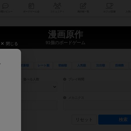
索
新着レビュー
ボードゲーム会
コミュニティ
掲示板一覧
漫画原作
91個のボードゲーム
閉じる
、
更新順
レート順
登録順
人気順
注目順
投稿数
ワード検索ができます。
検索できます。
プレイ対象人数に含まれるボードゲームを指定します。
目安となる所要時間を指定することができ
遊べる人数
プレイ時間
物などモチーフ・ストーリーを指定することができます。直感的にゲームシステムを理解
ゲーム性を構成するコアシステムです。主
バー
メカニクス
リセット