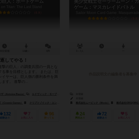
の巨人：ボードゲーム
美少女戦士セーラームーン・カ
 on Titan: The Last Stand
ゲーム：マスカレイドバトル
Sailor Moon Card Game: Masquerade
5.9
5.9
30分前後
14歳～
6件
3～7人
－
ー
逐してやる！
進撃の巨人」の調査兵団の一員とな
する事を目標とします。 または、巨
作品説明文の編集者を募集中
レイヤーは、巨人側の勝利条件を満
す。 進撃の...
Antoine Bauza）
ルドヴィック・モーブロン（Ludovic Maublanc）
未登録
未登録
osmic Games）
クリプトゾイック・エンタイテインメント（Cryptozoic Entertainment）
株式会社ムービック（Movic）
株式会社ORG(ORG Co
ドント・パニック・ゲー
132
7
96
24
72
5
経験あり
お気に入り
持ってる
興味あり
経験あり
お気に入り